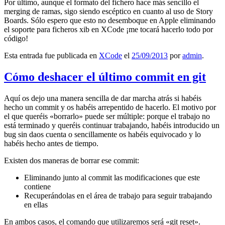
Por último, aunque el formato del fichero hace más sencillo el
merging de ramas, sigo siendo escéptico en cuanto al uso de Story
Boards. Sólo espero que esto no desemboque en Apple eliminando
el soporte para ficheros xib en XCode ¡me tocará hacerlo todo por
código!
Esta entrada fue publicada en
XCode
el
25/09/2013
por
admin
.
Cómo deshacer el último commit en git
Aquí os dejo una manera sencilla de dar marcha atrás si habéis
hecho un commit y os habéis arrepentido de hacerlo. El motivo por
el que queréis «borrarlo» puede ser múltiple: porque el trabajo no
está terminado y queréis continuar trabajando, habéis introducido un
bug sin daos cuenta o sencillamente os habéis equivocado y lo
habéis hecho antes de tiempo.
Existen dos maneras de borrar ese commit:
Eliminando junto al commit las modificaciones que este
contiene
Recuperándolas en el área de trabajo para seguir trabajando
en ellas
En ambos casos, el comando que utilizaremos será «git reset».