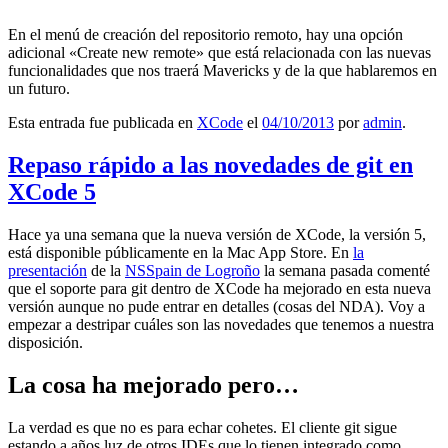
En el menú de creación del repositorio remoto, hay una opción
adicional «Create new remote» que está relacionada con las nuevas
funcionalidades que nos traerá Mavericks y de la que hablaremos en
un futuro.
Esta entrada fue publicada en
XCode
el
04/10/2013
por
admin
.
Repaso rápido a las novedades de git en
XCode 5
Hace ya una semana que la nueva versión de XCode, la versión 5,
está disponible públicamente en la Mac App Store. En
la
presentación
de la
NSSpain de Logroño
la semana pasada comenté
que el soporte para git dentro de XCode ha mejorado en esta nueva
versión aunque no pude entrar en detalles (cosas del NDA). Voy a
empezar a destripar cuáles son las novedades que tenemos a nuestra
disposición.
La cosa ha mejorado pero…
La verdad es que no es para echar cohetes. El cliente git sigue
estando a años luz de otros IDEs que lo tienen integrado como