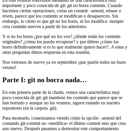
En esta reunión estuvimos hablando de una característica muy
importante y poco conocida de git: git no borra commits. Cuando
hacemos ciertas operaciones, como un commit –amend, rebase o
resets, parece que los commits se modifican o desaparecen. Sin
embargo, lo cierto es que git no los borra, ni los modifica: siempre
crea commits nuevos a partir de los anteriores.
Y si no los borra ¿por qué no los veo? ¿dónde están los commits
originales? ¿cómo los puedo recuperar? y por último ¿cómo los
borro definitivamente si es lo que realmente quiero hacer?. A estas y
otras preguntas dimos respuesta en esta reunión.
Nos veremos de nuevo ya en septiembre ¡que paséis todos un buen
verano!
Parte I: git no borra nada…
En esta primera parte de la charla, vemos una característica muy
poco conocida de git: git mantiene los commits que parece que se
han borrado y aunque no los veamos, siguen estando en nuestro
repositorio (en la carpeta .git).
Para mostrarlo, comenzamos viendo cómo la opción –amend del
comando git-commit no «modifica» el último commit sino que crea
uno nuevo. Después pasamos a demostrar este comportamiento