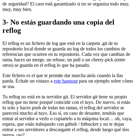
de seguridad? El caos está garantizado si no se organiza todo muy,
muy, muy bien.
3- No estás guardando una copia del
reflog
El reflog es un fichero de log que está en la carpeta .git de tu
repositorio local donde se guarda un log de todos los cambios de
referencias que ocurren en tu repositorio. Cada vez que cambias de
rama, haces un merge, un rebase, un pull o un cherry-pick (entre
otros) se guarda en el reflog lo que ha pasado.
Este fichero es el que te permite dar marcha atrás cuando la lías
parda. Échale un vistazo a
este hangout
para un ejemplo sobre cómo
se usa.
Tu reflog no está en tu servidor git. El servidor git tiene su propio
reflog que no tiene porqué coincidir con el tuyo. De nuevo, si estás
tu solo y haces push de todas tus ramas, el reflog del servidor se
parecerá mucho al tuyo. Eso sí, en caso de desastre, tendrás que
entrar al servidor a verlo o copiartelo a tu máquina local… oh, vaya,
espera, que estás trabajando con github / bitbucket y no te dejan
entrar a sus servidores a descargarte el reflog, desde luego qué tíos
perros ¿no?.