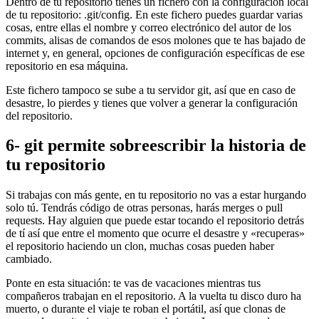
Dentro de tu repositorio tienes un fichero con la configuración local
de tu repositorio: .git/config. En este fichero puedes guardar varias
cosas, entre ellas el nombre y correo electrónico del autor de los
commits, alisas de comandos de esos molones que te has bajado de
internet y, en general, opciones de configuración específicas de ese
repositorio en esa máquina.
Este fichero tampoco se sube a tu servidor git, así que en caso de
desastre, lo pierdes y tienes que volver a generar la configuración
del repositorio.
6- git permite sobreescribir la historia de
tu repositorio
Si trabajas con más gente, en tu repositorio no vas a estar hurgando
solo tú. Tendrás código de otras personas, harás merges o pull
requests. Hay alguien que puede estar tocando el repositorio detrás
de tí así que entre el momento que ocurre el desastre y «recuperas»
el repositorio haciendo un clon, muchas cosas pueden haber
cambiado.
Ponte en esta situación: te vas de vacaciones mientras tus
compañeros trabajan en el repositorio. A la vuelta tu disco duro ha
muerto, o durante el viaje te roban el portátil, así que clonas de