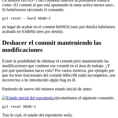
La sintaxis HEAD~1 del comando anterior la podríamos traducir
como «El commit al que está apuntando la rama activa menos uno».
Si hubiésemos ejecutado el comando:
git reset --hard HEAD~3
en lugar de acabar en el commit 6eb9f2d (uno por detrás) habríamos
acabado en 63db9fa (tres por detrás).
Deshacer el commit manteniendo las
modificaciones
Existe la posibilidad de eliminar el commit pero manteniendo las
modificaciones que contiene ese commit en el área de trabajo. ¿Y
por qué querríamos hacer esto? Por varios motivos, por ejemplo por
que los tests funcionales del commit 600cc08 están incompletos, son
incorrectos o he introducido algún bug en él.
Partiendo de nuevo del mismos estado inicial de antes:
ejecutaríamos el siguiente comando:
git reset HEAD~1
Tras lo cual, el estado del repositorio sería: