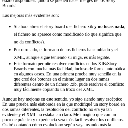
estado disponibles: ¡ahora se pueden hacer merges de los Story
Boards!
Las mejoras más evidentes son:
Si ahora abres el story board o el fichero xib
y no tocas nada
,
el fichero no aparece como modificado (lo que significa que
no da conflictos).
Por otro lado, el formado de los ficheros ha cambiado y el
XML, aunque sigue teniendo su miga, es más legible.
Este formato permite resolver conflictos en los XIB/Story
Boards con mucha más facilidad, incluso de forma automática
en algunos casos. En una primera prueba muy sencilla en la
que creé dos botones en el mismo lugar en dos ramas
diferentes dentro de un fichero .xib, pude resolver el conflicto
muy fácilmente copiando un trozo del XML.
Aunque hay mejoras en este sentido, yo sigo siendo muy escéptico
En una prueba más elaborada en la que modifiqué un story board en
dos ramas diferentes, la resolución del conflicto no era ya tan
evidente y el XML no estaba tan claro. Me imagino que con un
poco de práctica y experiencia será más fácil resolver los conflictos.
Os iré contando cómo evoluciono según vaya usando más la