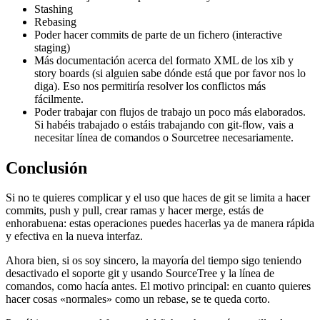
Stashing
Rebasing
Poder hacer commits de parte de un fichero (interactive
staging)
Más documentación acerca del formato XML de los xib y
story boards (si alguien sabe dónde está que por favor nos lo
diga). Eso nos permitiría resolver los conflictos más
fácilmente.
Poder trabajar con flujos de trabajo un poco más elaborados.
Si habéis trabajado o estáis trabajando con git-flow, vais a
necesitar línea de comandos o Sourcetree necesariamente.
Conclusión
Si no te quieres complicar y el uso que haces de git se limita a hacer
commits, push y pull, crear ramas y hacer merge, estás de
enhorabuena: estas operaciones puedes hacerlas ya de manera rápida
y efectiva en la nueva interfaz.
Ahora bien, si os soy sincero, la mayoría del tiempo sigo teniendo
desactivado el soporte git y usando SourceTree y la línea de
comandos, como hacía antes. El motivo principal: en cuanto quieres
hacer cosas «normales» como un rebase, se te queda corto.