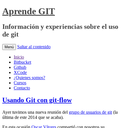
Aprende GIT
Información y experiencias sobre el uso
de git
Saltar al contenido
Menú
Inicio
Bitbucket
Github
XCode
¿Quienes somos?
Cursos
Contacto
Usando Git con git-flow
Ayer tuvimos una nueva reunión del
grupo de usuarios de git
(la
última de este 2014 que se acaba).
En esta ocasión
Oscar Vítores
compartió con nosotros su