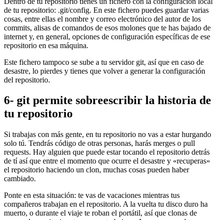
Dentro de tu repositorio tienes un fichero con la configuración local
de tu repositorio: .git/config. En este fichero puedes guardar varias
cosas, entre ellas el nombre y correo electrónico del autor de los
commits, alisas de comandos de esos molones que te has bajado de
internet y, en general, opciones de configuración específicas de ese
repositorio en esa máquina.
Este fichero tampoco se sube a tu servidor git, así que en caso de
desastre, lo pierdes y tienes que volver a generar la configuración
del repositorio.
6- git permite sobreescribir la historia de
tu repositorio
Si trabajas con más gente, en tu repositorio no vas a estar hurgando
solo tú. Tendrás código de otras personas, harás merges o pull
requests. Hay alguien que puede estar tocando el repositorio detrás
de tí así que entre el momento que ocurre el desastre y «recuperas»
el repositorio haciendo un clon, muchas cosas pueden haber
cambiado.
Ponte en esta situación: te vas de vacaciones mientras tus
compañeros trabajan en el repositorio. A la vuelta tu disco duro ha
muerto, o durante el viaje te roban el portátil, así que clonas de