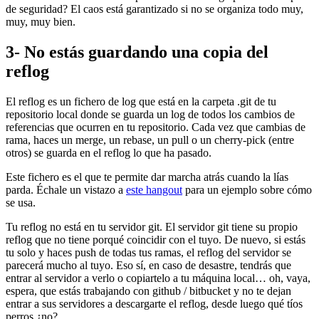
de seguridad? El caos está garantizado si no se organiza todo muy,
muy, muy bien.
3- No estás guardando una copia del
reflog
El reflog es un fichero de log que está en la carpeta .git de tu
repositorio local donde se guarda un log de todos los cambios de
referencias que ocurren en tu repositorio. Cada vez que cambias de
rama, haces un merge, un rebase, un pull o un cherry-pick (entre
otros) se guarda en el reflog lo que ha pasado.
Este fichero es el que te permite dar marcha atrás cuando la lías
parda. Échale un vistazo a
este hangout
para un ejemplo sobre cómo
se usa.
Tu reflog no está en tu servidor git. El servidor git tiene su propio
reflog que no tiene porqué coincidir con el tuyo. De nuevo, si estás
tu solo y haces push de todas tus ramas, el reflog del servidor se
parecerá mucho al tuyo. Eso sí, en caso de desastre, tendrás que
entrar al servidor a verlo o copiartelo a tu máquina local… oh, vaya,
espera, que estás trabajando con github / bitbucket y no te dejan
entrar a sus servidores a descargarte el reflog, desde luego qué tíos
perros ¿no?.