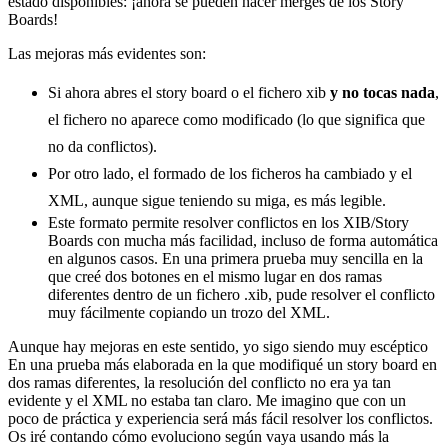
estado disponibles: ¡ahora se pueden hacer merges de los Story
Boards!
Las mejoras más evidentes son:
Si ahora abres el story board o el fichero xib
y no tocas nada
,
el fichero no aparece como modificado (lo que significa que
no da conflictos).
Por otro lado, el formado de los ficheros ha cambiado y el
XML, aunque sigue teniendo su miga, es más legible.
Este formato permite resolver conflictos en los XIB/Story
Boards con mucha más facilidad, incluso de forma automática
en algunos casos. En una primera prueba muy sencilla en la
que creé dos botones en el mismo lugar en dos ramas
diferentes dentro de un fichero .xib, pude resolver el conflicto
muy fácilmente copiando un trozo del XML.
Aunque hay mejoras en este sentido, yo sigo siendo muy escéptico
En una prueba más elaborada en la que modifiqué un story board en
dos ramas diferentes, la resolución del conflicto no era ya tan
evidente y el XML no estaba tan claro. Me imagino que con un
poco de práctica y experiencia será más fácil resolver los conflictos.
Os iré contando cómo evoluciono según vaya usando más la