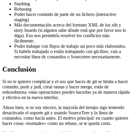
Stashing
Rebasing
Poder hacer commits de parte de un fichero (interactive
staging)
Más documentación acerca del formato XML de los xib y
story boards (si alguien sabe dónde está que por favor nos lo
diga). Eso nos permitiría resolver los conflictos más
fácilmente.
Poder trabajar con flujos de trabajo un poco más elaborados.
Si habéis trabajado o estáis trabajando con git-flow, vais a
necesitar línea de comandos o Sourcetree necesariamente.
Conclusión
Si no te quieres complicar y el uso que haces de git se limita a hacer
commits, push y pull, crear ramas y hacer merge, estás de
enhorabuena: estas operaciones puedes hacerlas ya de manera rápida
y efectiva en la nueva interfaz.
Ahora bien, si os soy sincero, la mayoría del tiempo sigo teniendo
desactivado el soporte git y usando SourceTree y la línea de
comandos, como hacía antes. El motivo principal: en cuanto quieres
hacer cosas «normales» como un rebase, se te queda corto.