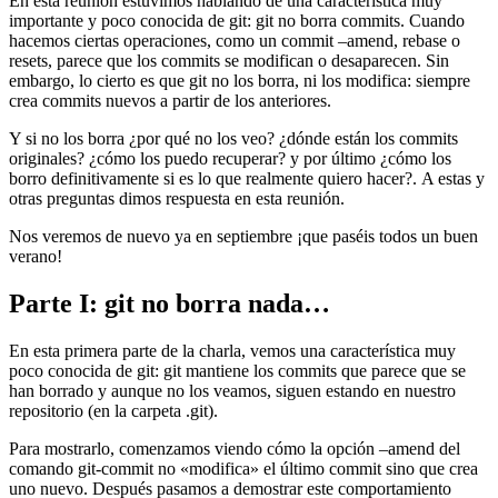
En esta reunión estuvimos hablando de una característica muy
importante y poco conocida de git: git no borra commits. Cuando
hacemos ciertas operaciones, como un commit –amend, rebase o
resets, parece que los commits se modifican o desaparecen. Sin
embargo, lo cierto es que git no los borra, ni los modifica: siempre
crea commits nuevos a partir de los anteriores.
Y si no los borra ¿por qué no los veo? ¿dónde están los commits
originales? ¿cómo los puedo recuperar? y por último ¿cómo los
borro definitivamente si es lo que realmente quiero hacer?. A estas y
otras preguntas dimos respuesta en esta reunión.
Nos veremos de nuevo ya en septiembre ¡que paséis todos un buen
verano!
Parte I: git no borra nada…
En esta primera parte de la charla, vemos una característica muy
poco conocida de git: git mantiene los commits que parece que se
han borrado y aunque no los veamos, siguen estando en nuestro
repositorio (en la carpeta .git).
Para mostrarlo, comenzamos viendo cómo la opción –amend del
comando git-commit no «modifica» el último commit sino que crea
uno nuevo. Después pasamos a demostrar este comportamiento