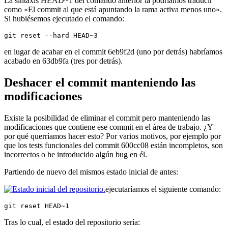
La sintaxis HEAD~1 del comando anterior la podríamos traducir
como «El commit al que está apuntando la rama activa menos uno».
Si hubiésemos ejecutado el comando:
git reset --hard HEAD~3
en lugar de acabar en el commit 6eb9f2d (uno por detrás) habríamos
acabado en 63db9fa (tres por detrás).
Deshacer el commit manteniendo las
modificaciones
Existe la posibilidad de eliminar el commit pero manteniendo las
modificaciones que contiene ese commit en el área de trabajo. ¿Y
por qué querríamos hacer esto? Por varios motivos, por ejemplo por
que los tests funcionales del commit 600cc08 están incompletos, son
incorrectos o he introducido algún bug en él.
Partiendo de nuevo del mismos estado inicial de antes:
ejecutaríamos el siguiente comando:
git reset HEAD~1
Tras lo cual, el estado del repositorio sería: