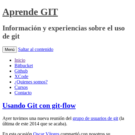
Aprende GIT
Información y experiencias sobre el uso
de git
Saltar al contenido
Menú
Inicio
Bitbucket
Github
XCode
¿Quienes somos?
Cursos
Contacto
Usando Git con git-flow
Ayer tuvimos una nueva reunión del
grupo de usuarios de git
(la
última de este 2014 que se acaba).
En esta ocasión
Oscar Vítores
compartió con nosotros su