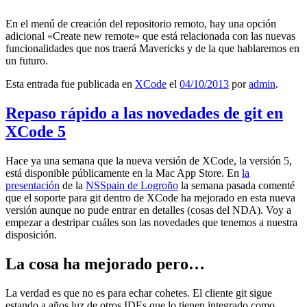
En el menú de creación del repositorio remoto, hay una opción
adicional «Create new remote» que está relacionada con las nuevas
funcionalidades que nos traerá Mavericks y de la que hablaremos en
un futuro.
Esta entrada fue publicada en
XCode
el
04/10/2013
por
admin
.
Repaso rápido a las novedades de git en
XCode 5
Hace ya una semana que la nueva versión de XCode, la versión 5,
está disponible públicamente en la Mac App Store. En
la
presentación
de la
NSSpain de Logroño
la semana pasada comenté
que el soporte para git dentro de XCode ha mejorado en esta nueva
versión aunque no pude entrar en detalles (cosas del NDA). Voy a
empezar a destripar cuáles son las novedades que tenemos a nuestra
disposición.
La cosa ha mejorado pero…
La verdad es que no es para echar cohetes. El cliente git sigue
estando a años luz de otros IDEs que lo tienen integrado como