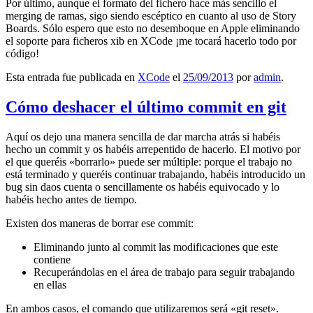
Por último, aunque el formato del fichero hace más sencillo el
merging de ramas, sigo siendo escéptico en cuanto al uso de Story
Boards. Sólo espero que esto no desemboque en Apple eliminando
el soporte para ficheros xib en XCode ¡me tocará hacerlo todo por
código!
Esta entrada fue publicada en
XCode
el
25/09/2013
por
admin
.
Cómo deshacer el último commit en git
Aquí os dejo una manera sencilla de dar marcha atrás si habéis
hecho un commit y os habéis arrepentido de hacerlo. El motivo por
el que queréis «borrarlo» puede ser múltiple: porque el trabajo no
está terminado y queréis continuar trabajando, habéis introducido un
bug sin daos cuenta o sencillamente os habéis equivocado y lo
habéis hecho antes de tiempo.
Existen dos maneras de borrar ese commit:
Eliminando junto al commit las modificaciones que este
contiene
Recuperándolas en el área de trabajo para seguir trabajando
en ellas
En ambos casos, el comando que utilizaremos será «git reset».