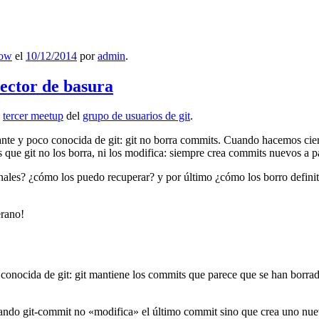
low
el
10/12/2014
por
admin
.
lector de basura
l
tercer meetup
del
grupo de usuarios de git
.
ante y poco conocida de git: git no borra commits. Cuando hacemos cie
que git no los borra, ni los modifica: siempre crea commits nuevos a par
nales? ¿cómo los puedo recuperar? y por último ¿cómo los borro definiti
erano!
 conocida de git: git mantiene los commits que parece que se han borra
ndo git-commit no «modifica» el último commit sino que crea uno nu