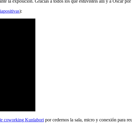
 la exposición. Gracias a todos los que estuvisteis allí y a Oscar por 
iapositivas
):
de coworking Kunlabori
por cedernos la sala, micro y conexión para reu