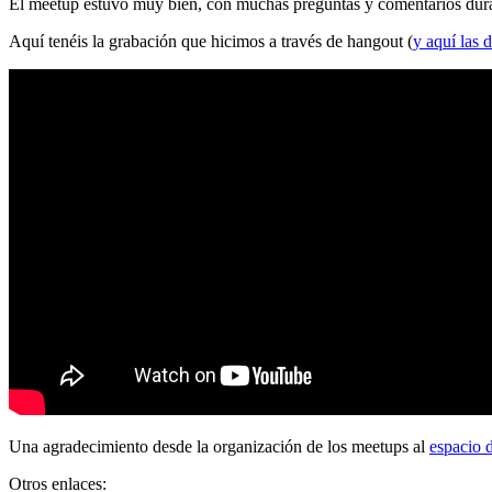
El meetup estuvo muy bien, con muchas preguntas y comentarios durante
Aquí tenéis la grabación que hicimos a través de hangout (
y aquí las d
Una agradecimiento desde la organización de los meetups al
espacio 
Otros enlaces: