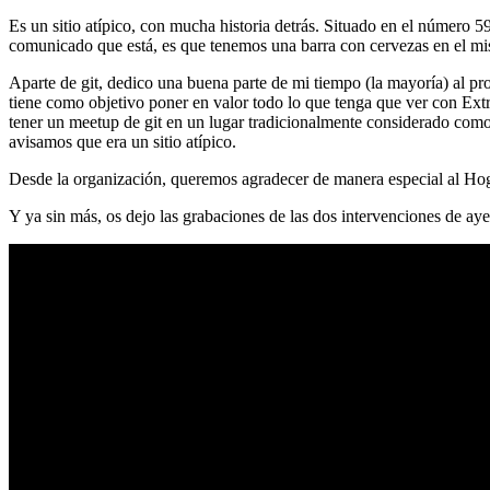
Es un sitio atípico, con mucha historia detrás. Situado en el número 5
comunicado que está, es que tenemos una barra con cervezas en el mi
Aparte de git, dedico una buena parte de mi tiempo (la mayoría) al
tiene como objetivo poner en valor todo lo que tenga que ver con Ex
tener un meetup de git en un lugar tradicionalmente considerado como 
avisamos que era un sitio atípico.
Desde la organización, queremos agradecer de manera especial al Hog
Y ya sin más, os dejo las grabaciones de las dos intervenciones de aye