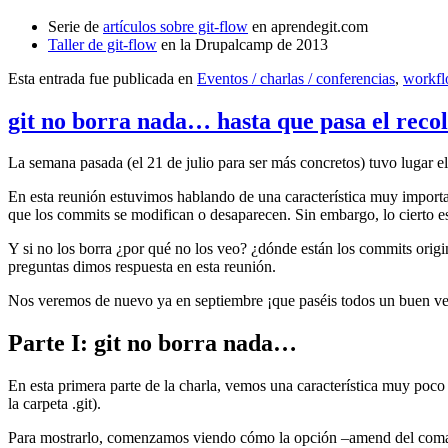
Serie de
artículos sobre git-flow
en aprendegit.com
Taller de git-flow
en la Drupalcamp de 2013
Esta entrada fue publicada en
Eventos / charlas / conferencias
,
workf
git no borra nada… hasta que pasa el reco
La semana pasada (el 21 de julio para ser más concretos) tuvo lugar e
En esta reunión estuvimos hablando de una característica muy import
que los commits se modifican o desaparecen. Sin embargo, lo cierto es 
Y si no los borra ¿por qué no los veo? ¿dónde están los commits origi
preguntas dimos respuesta en esta reunión.
Nos veremos de nuevo ya en septiembre ¡que paséis todos un buen v
Parte I: git no borra nada…
En esta primera parte de la charla, vemos una característica muy poco
la carpeta .git).
Para mostrarlo, comenzamos viendo cómo la opción –amend del coma