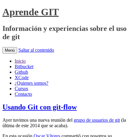
Aprende GIT
Información y experiencias sobre el uso
de git
Saltar al contenido
Menú
Inicio
Bitbucket
Github
XCode
¿Quienes somos?
Cursos
Contacto
Usando Git con git-flow
Ayer tuvimos una nueva reunión del
grupo de usuarios de git
(la
última de este 2014 que se acaba).
En esta ocasión
Oscar Vítores
compartió con nosotros su