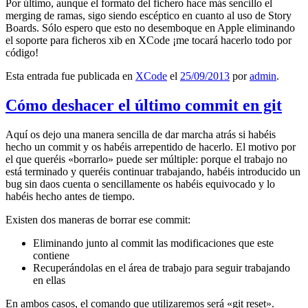
Por último, aunque el formato del fichero hace más sencillo el
merging de ramas, sigo siendo escéptico en cuanto al uso de Story
Boards. Sólo espero que esto no desemboque en Apple eliminando
el soporte para ficheros xib en XCode ¡me tocará hacerlo todo por
código!
Esta entrada fue publicada en
XCode
el
25/09/2013
por
admin
.
Cómo deshacer el último commit en git
Aquí os dejo una manera sencilla de dar marcha atrás si habéis
hecho un commit y os habéis arrepentido de hacerlo. El motivo por
el que queréis «borrarlo» puede ser múltiple: porque el trabajo no
está terminado y queréis continuar trabajando, habéis introducido un
bug sin daos cuenta o sencillamente os habéis equivocado y lo
habéis hecho antes de tiempo.
Existen dos maneras de borrar ese commit:
Eliminando junto al commit las modificaciones que este
contiene
Recuperándolas en el área de trabajo para seguir trabajando
en ellas
En ambos casos, el comando que utilizaremos será «git reset».