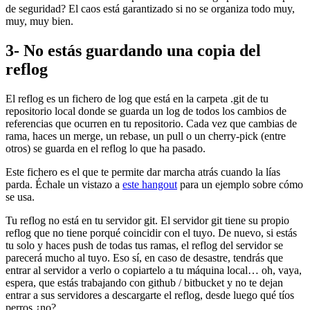
de seguridad? El caos está garantizado si no se organiza todo muy,
muy, muy bien.
3- No estás guardando una copia del
reflog
El reflog es un fichero de log que está en la carpeta .git de tu
repositorio local donde se guarda un log de todos los cambios de
referencias que ocurren en tu repositorio. Cada vez que cambias de
rama, haces un merge, un rebase, un pull o un cherry-pick (entre
otros) se guarda en el reflog lo que ha pasado.
Este fichero es el que te permite dar marcha atrás cuando la lías
parda. Échale un vistazo a
este hangout
para un ejemplo sobre cómo
se usa.
Tu reflog no está en tu servidor git. El servidor git tiene su propio
reflog que no tiene porqué coincidir con el tuyo. De nuevo, si estás
tu solo y haces push de todas tus ramas, el reflog del servidor se
parecerá mucho al tuyo. Eso sí, en caso de desastre, tendrás que
entrar al servidor a verlo o copiartelo a tu máquina local… oh, vaya,
espera, que estás trabajando con github / bitbucket y no te dejan
entrar a sus servidores a descargarte el reflog, desde luego qué tíos
perros ¿no?.