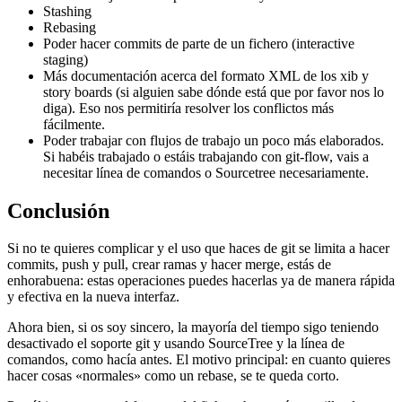
Stashing
Rebasing
Poder hacer commits de parte de un fichero (interactive
staging)
Más documentación acerca del formato XML de los xib y
story boards (si alguien sabe dónde está que por favor nos lo
diga). Eso nos permitiría resolver los conflictos más
fácilmente.
Poder trabajar con flujos de trabajo un poco más elaborados.
Si habéis trabajado o estáis trabajando con git-flow, vais a
necesitar línea de comandos o Sourcetree necesariamente.
Conclusión
Si no te quieres complicar y el uso que haces de git se limita a hacer
commits, push y pull, crear ramas y hacer merge, estás de
enhorabuena: estas operaciones puedes hacerlas ya de manera rápida
y efectiva en la nueva interfaz.
Ahora bien, si os soy sincero, la mayoría del tiempo sigo teniendo
desactivado el soporte git y usando SourceTree y la línea de
comandos, como hacía antes. El motivo principal: en cuanto quieres
hacer cosas «normales» como un rebase, se te queda corto.