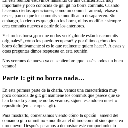
En esta reunión estuvimos hablando de una característica muy
importante y poco conocida de git: git no borra commits. Cuando
hacemos ciertas operaciones, como un commit –amend, rebase o
resets, parece que los commits se modifican o desaparecen. Sin
embargo, lo cierto es que git no los borra, ni los modifica: siempre
crea commits nuevos a partir de los anteriores.
Y si no los borra ¿por qué no los veo? ¿dónde están los commits
originales? ¿cómo los puedo recuperar? y por último ¿cómo los
borro definitivamente si es lo que realmente quiero hacer?. A estas y
otras preguntas dimos respuesta en esta reunión.
Nos veremos de nuevo ya en septiembre ¡que paséis todos un buen
verano!
Parte I: git no borra nada…
En esta primera parte de la charla, vemos una característica muy
poco conocida de git: git mantiene los commits que parece que se
han borrado y aunque no los veamos, siguen estando en nuestro
repositorio (en la carpeta .git).
Para mostrarlo, comenzamos viendo cómo la opción –amend del
comando git-commit no «modifica» el último commit sino que crea
uno nuevo. Después pasamos a demostrar este comportamiento