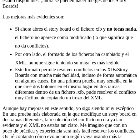
estado disponibles: ¡ahora se pueden hacer merges de los Story
Boards!
Las mejoras más evidentes son:
Si ahora abres el story board o el fichero xib
y no tocas nada
,
el fichero no aparece como modificado (lo que significa que
no da conflictos).
Por otro lado, el formado de los ficheros ha cambiado y el
XML, aunque sigue teniendo su miga, es más legible.
Este formato permite resolver conflictos en los XIB/Story
Boards con mucha más facilidad, incluso de forma automática
en algunos casos. En una primera prueba muy sencilla en la
que creé dos botones en el mismo lugar en dos ramas
diferentes dentro de un fichero .xib, pude resolver el conflicto
muy fácilmente copiando un trozo del XML.
Aunque hay mejoras en este sentido, yo sigo siendo muy escéptico
En una prueba más elaborada en la que modifiqué un story board en
dos ramas diferentes, la resolución del conflicto no era ya tan
evidente y el XML no estaba tan claro. Me imagino que con un
poco de práctica y experiencia será más fácil resolver los conflictos.
Os iré contando cómo evoluciono según vaya usando más la