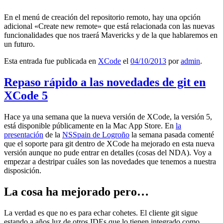
En el menú de creación del repositorio remoto, hay una opción
adicional «Create new remote» que está relacionada con las nuevas
funcionalidades que nos traerá Mavericks y de la que hablaremos en
un futuro.
Esta entrada fue publicada en
XCode
el
04/10/2013
por
admin
.
Repaso rápido a las novedades de git en
XCode 5
Hace ya una semana que la nueva versión de XCode, la versión 5,
está disponible públicamente en la Mac App Store. En
la
presentación
de la
NSSpain de Logroño
la semana pasada comenté
que el soporte para git dentro de XCode ha mejorado en esta nueva
versión aunque no pude entrar en detalles (cosas del NDA). Voy a
empezar a destripar cuáles son las novedades que tenemos a nuestra
disposición.
La cosa ha mejorado pero…
La verdad es que no es para echar cohetes. El cliente git sigue
estando a años luz de otros IDEs que lo tienen integrado como