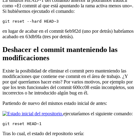
La sintaxis HEAD~1 del comando anterior la podríamos traducir
como «El commit al que está apuntando la rama activa menos uno».
Si hubiésemos ejecutado el comando:
git reset --hard HEAD~3
en lugar de acabar en el commit 6eb9f2d (uno por detrás) habríamos
acabado en 63db9fa (tres por detrás).
Deshacer el commit manteniendo las
modificaciones
Existe la posibilidad de eliminar el commit pero manteniendo las
modificaciones que contiene ese commit en el área de trabajo. ¿Y
por qué querríamos hacer esto? Por varios motivos, por ejemplo por
que los tests funcionales del commit 600cc08 están incompletos, son
incorrectos o he introducido algún bug en él.
Partiendo de nuevo del mismos estado inicial de antes:
ejecutaríamos el siguiente comando:
git reset HEAD~1
Tras lo cual, el estado del repositorio sería: