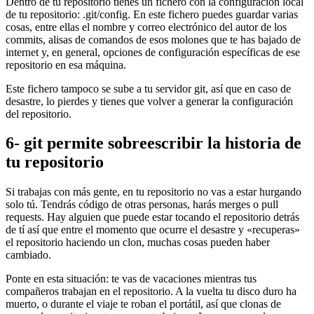
Dentro de tu repositorio tienes un fichero con la configuración local
de tu repositorio: .git/config. En este fichero puedes guardar varias
cosas, entre ellas el nombre y correo electrónico del autor de los
commits, alisas de comandos de esos molones que te has bajado de
internet y, en general, opciones de configuración específicas de ese
repositorio en esa máquina.
Este fichero tampoco se sube a tu servidor git, así que en caso de
desastre, lo pierdes y tienes que volver a generar la configuración
del repositorio.
6- git permite sobreescribir la historia de
tu repositorio
Si trabajas con más gente, en tu repositorio no vas a estar hurgando
solo tú. Tendrás código de otras personas, harás merges o pull
requests. Hay alguien que puede estar tocando el repositorio detrás
de tí así que entre el momento que ocurre el desastre y «recuperas»
el repositorio haciendo un clon, muchas cosas pueden haber
cambiado.
Ponte en esta situación: te vas de vacaciones mientras tus
compañeros trabajan en el repositorio. A la vuelta tu disco duro ha
muerto, o durante el viaje te roban el portátil, así que clonas de