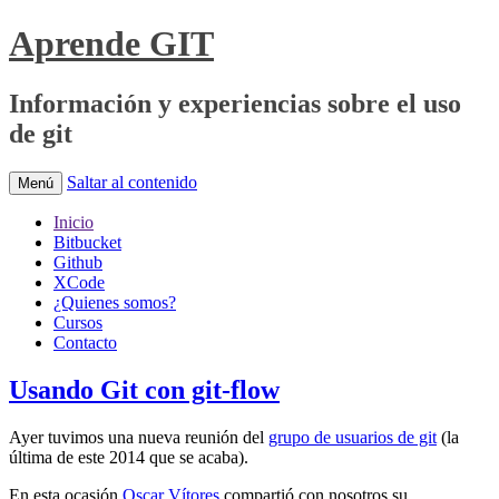
Aprende GIT
Información y experiencias sobre el uso
de git
Saltar al contenido
Menú
Inicio
Bitbucket
Github
XCode
¿Quienes somos?
Cursos
Contacto
Usando Git con git-flow
Ayer tuvimos una nueva reunión del
grupo de usuarios de git
(la
última de este 2014 que se acaba).
En esta ocasión
Oscar Vítores
compartió con nosotros su