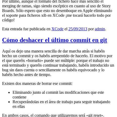
Por último, aunque el formato del fichero hace más sencillo el
merging de ramas, sigo siendo escéptico en cuanto al uso de Story
Boards. Sólo espero que esto no desemboque en Apple eliminando
el soporte para ficheros xib en XCode ¡me tocará hacerlo todo por
código!
Esta entrada fue publicada en
XCode
el
25/09/2013
por
admin
.
Cómo deshacer el último commit en git
Aquí os dejo una manera sencilla de dar marcha atrás si habéis
hecho un commit y os habéis arrepentido de hacerlo. El motivo por
el que queréis «borrarlo» puede ser múltiple: porque el trabajo no
está terminado y queréis continuar trabajando, habéis introducido un
bug sin daos cuenta o sencillamente os habéis equivocado y lo
habéis hecho antes de tiempo.
Existen dos maneras de borrar ese commit:
Eliminando junto al commit las modificaciones que este
contiene
Recuperándolas en el área de trabajo para seguir trabajando
en ellas
En ambos casos, el comando que utilizaremos será «git reset».