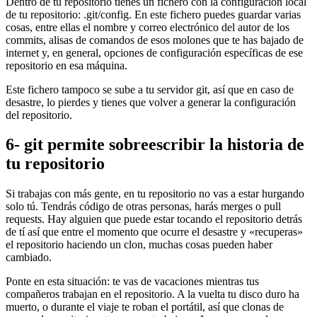
Dentro de tu repositorio tienes un fichero con la configuración local
de tu repositorio: .git/config. En este fichero puedes guardar varias
cosas, entre ellas el nombre y correo electrónico del autor de los
commits, alisas de comandos de esos molones que te has bajado de
internet y, en general, opciones de configuración específicas de ese
repositorio en esa máquina.
Este fichero tampoco se sube a tu servidor git, así que en caso de
desastre, lo pierdes y tienes que volver a generar la configuración
del repositorio.
6- git permite sobreescribir la historia de
tu repositorio
Si trabajas con más gente, en tu repositorio no vas a estar hurgando
solo tú. Tendrás código de otras personas, harás merges o pull
requests. Hay alguien que puede estar tocando el repositorio detrás
de tí así que entre el momento que ocurre el desastre y «recuperas»
el repositorio haciendo un clon, muchas cosas pueden haber
cambiado.
Ponte en esta situación: te vas de vacaciones mientras tus
compañeros trabajan en el repositorio. A la vuelta tu disco duro ha
muerto, o durante el viaje te roban el portátil, así que clonas de