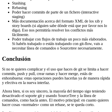
Stashing
Rebasing
Poder hacer commits de parte de un fichero (interactive
staging)
Más documentación acerca del formato XML de los xib y
story boards (si alguien sabe dónde está que por favor nos lo
diga). Eso nos permitiría resolver los conflictos más
fácilmente.
Poder trabajar con flujos de trabajo un poco más elaborados.
Si habéis trabajado o estáis trabajando con git-flow, vais a
necesitar línea de comandos o Sourcetree necesariamente.
Conclusión
Si no te quieres complicar y el uso que haces de git se limita a hacer
commits, push y pull, crear ramas y hacer merge, estás de
enhorabuena: estas operaciones puedes hacerlas ya de manera rápida
y efectiva en la nueva interfaz.
Ahora bien, si os soy sincero, la mayoría del tiempo sigo teniendo
desactivado el soporte git y usando SourceTree y la línea de
comandos, como hacía antes. El motivo principal: en cuanto quieres
hacer cosas «normales» como un rebase, se te queda corto.