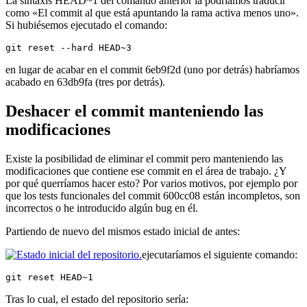
La sintaxis HEAD~1 del comando anterior la podríamos traducir
como «El commit al que está apuntando la rama activa menos uno».
Si hubiésemos ejecutado el comando:
git reset --hard HEAD~3
en lugar de acabar en el commit 6eb9f2d (uno por detrás) habríamos
acabado en 63db9fa (tres por detrás).
Deshacer el commit manteniendo las
modificaciones
Existe la posibilidad de eliminar el commit pero manteniendo las
modificaciones que contiene ese commit en el área de trabajo. ¿Y
por qué querríamos hacer esto? Por varios motivos, por ejemplo por
que los tests funcionales del commit 600cc08 están incompletos, son
incorrectos o he introducido algún bug en él.
Partiendo de nuevo del mismos estado inicial de antes:
ejecutaríamos el siguiente comando:
git reset HEAD~1
Tras lo cual, el estado del repositorio sería: