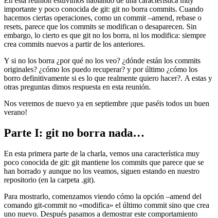
En esta reunión estuvimos hablando de una característica muy
importante y poco conocida de git: git no borra commits. Cuando
hacemos ciertas operaciones, como un commit –amend, rebase o
resets, parece que los commits se modifican o desaparecen. Sin
embargo, lo cierto es que git no los borra, ni los modifica: siempre
crea commits nuevos a partir de los anteriores.
Y si no los borra ¿por qué no los veo? ¿dónde están los commits
originales? ¿cómo los puedo recuperar? y por último ¿cómo los
borro definitivamente si es lo que realmente quiero hacer?. A estas y
otras preguntas dimos respuesta en esta reunión.
Nos veremos de nuevo ya en septiembre ¡que paséis todos un buen
verano!
Parte I: git no borra nada…
En esta primera parte de la charla, vemos una característica muy
poco conocida de git: git mantiene los commits que parece que se
han borrado y aunque no los veamos, siguen estando en nuestro
repositorio (en la carpeta .git).
Para mostrarlo, comenzamos viendo cómo la opción –amend del
comando git-commit no «modifica» el último commit sino que crea
uno nuevo. Después pasamos a demostrar este comportamiento