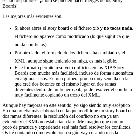
estado disponibles: ¡ahora se pueden hacer merges de los Story
Boards!
Las mejoras más evidentes son:
Si ahora abres el story board o el fichero xib
y no tocas nada
,
el fichero no aparece como modificado (lo que significa que
no da conflictos).
Por otro lado, el formado de los ficheros ha cambiado y el
XML, aunque sigue teniendo su miga, es más legible.
Este formato permite resolver conflictos en los XIB/Story
Boards con mucha más facilidad, incluso de forma automática
en algunos casos. En una primera prueba muy sencilla en la
que creé dos botones en el mismo lugar en dos ramas
diferentes dentro de un fichero .xib, pude resolver el conflicto
muy fácilmente copiando un trozo del XML.
Aunque hay mejoras en este sentido, yo sigo siendo muy escéptico
En una prueba más elaborada en la que modifiqué un story board en
dos ramas diferentes, la resolución del conflicto no era ya tan
evidente y el XML no estaba tan claro. Me imagino que con un
poco de práctica y experiencia será más fácil resolver los conflictos.
Os iré contando cómo evoluciono según vaya usando más la