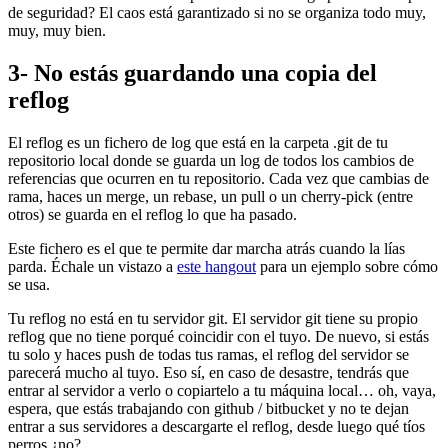
de seguridad? El caos está garantizado si no se organiza todo muy,
muy, muy bien.
3- No estás guardando una copia del
reflog
El reflog es un fichero de log que está en la carpeta .git de tu
repositorio local donde se guarda un log de todos los cambios de
referencias que ocurren en tu repositorio. Cada vez que cambias de
rama, haces un merge, un rebase, un pull o un cherry-pick (entre
otros) se guarda en el reflog lo que ha pasado.
Este fichero es el que te permite dar marcha atrás cuando la lías
parda. Échale un vistazo a
este hangout
para un ejemplo sobre cómo
se usa.
Tu reflog no está en tu servidor git. El servidor git tiene su propio
reflog que no tiene porqué coincidir con el tuyo. De nuevo, si estás
tu solo y haces push de todas tus ramas, el reflog del servidor se
parecerá mucho al tuyo. Eso sí, en caso de desastre, tendrás que
entrar al servidor a verlo o copiartelo a tu máquina local… oh, vaya,
espera, que estás trabajando con github / bitbucket y no te dejan
entrar a sus servidores a descargarte el reflog, desde luego qué tíos
perros ¿no?.