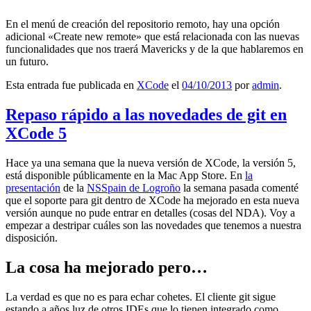
En el menú de creación del repositorio remoto, hay una opción
adicional «Create new remote» que está relacionada con las nuevas
funcionalidades que nos traerá Mavericks y de la que hablaremos en
un futuro.
Esta entrada fue publicada en
XCode
el
04/10/2013
por
admin
.
Repaso rápido a las novedades de git en
XCode 5
Hace ya una semana que la nueva versión de XCode, la versión 5,
está disponible públicamente en la Mac App Store. En
la
presentación
de la
NSSpain de Logroño
la semana pasada comenté
que el soporte para git dentro de XCode ha mejorado en esta nueva
versión aunque no pude entrar en detalles (cosas del NDA). Voy a
empezar a destripar cuáles son las novedades que tenemos a nuestra
disposición.
La cosa ha mejorado pero…
La verdad es que no es para echar cohetes. El cliente git sigue
estando a años luz de otros IDEs que lo tienen integrado como