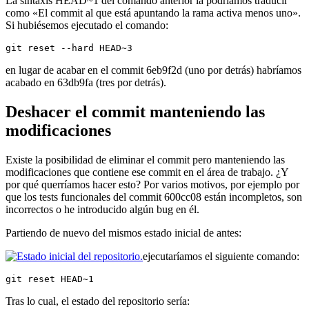
La sintaxis HEAD~1 del comando anterior la podríamos traducir
como «El commit al que está apuntando la rama activa menos uno».
Si hubiésemos ejecutado el comando:
git reset --hard HEAD~3
en lugar de acabar en el commit 6eb9f2d (uno por detrás) habríamos
acabado en 63db9fa (tres por detrás).
Deshacer el commit manteniendo las
modificaciones
Existe la posibilidad de eliminar el commit pero manteniendo las
modificaciones que contiene ese commit en el área de trabajo. ¿Y
por qué querríamos hacer esto? Por varios motivos, por ejemplo por
que los tests funcionales del commit 600cc08 están incompletos, son
incorrectos o he introducido algún bug en él.
Partiendo de nuevo del mismos estado inicial de antes:
ejecutaríamos el siguiente comando:
git reset HEAD~1
Tras lo cual, el estado del repositorio sería: