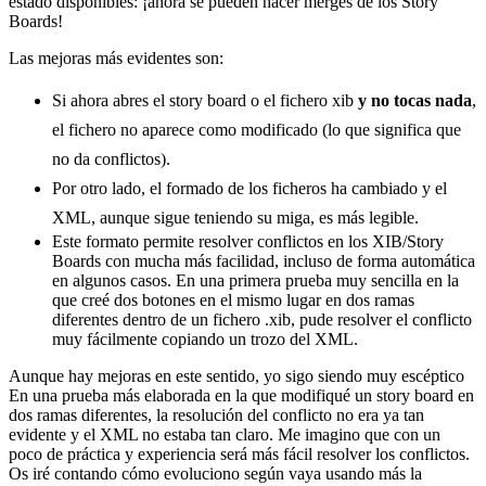
estado disponibles: ¡ahora se pueden hacer merges de los Story
Boards!
Las mejoras más evidentes son:
Si ahora abres el story board o el fichero xib
y no tocas nada
,
el fichero no aparece como modificado (lo que significa que
no da conflictos).
Por otro lado, el formado de los ficheros ha cambiado y el
XML, aunque sigue teniendo su miga, es más legible.
Este formato permite resolver conflictos en los XIB/Story
Boards con mucha más facilidad, incluso de forma automática
en algunos casos. En una primera prueba muy sencilla en la
que creé dos botones en el mismo lugar en dos ramas
diferentes dentro de un fichero .xib, pude resolver el conflicto
muy fácilmente copiando un trozo del XML.
Aunque hay mejoras en este sentido, yo sigo siendo muy escéptico
En una prueba más elaborada en la que modifiqué un story board en
dos ramas diferentes, la resolución del conflicto no era ya tan
evidente y el XML no estaba tan claro. Me imagino que con un
poco de práctica y experiencia será más fácil resolver los conflictos.
Os iré contando cómo evoluciono según vaya usando más la