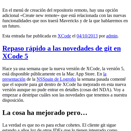
En el menú de creación del repositorio remoto, hay una opción
adicional «Create new remote» que está relacionada con las nuevas
funcionalidades que nos traerá Mavericks y de la que hablaremos en
un futuro.
Esta entrada fue publicada en
XCode
el
04/10/2013
por
admin
.
Repaso rápido a las novedades de git en
XCode 5
Hace ya una semana que la nueva versión de XCode, la versión 5,
está disponible públicamente en la Mac App Store. En
la
presentación
de la
NSSpain de Logroño
la semana pasada comenté
que el soporte para git dentro de XCode ha mejorado en esta nueva
versión aunque no pude entrar en detalles (cosas del NDA). Voy a
empezar a destripar cuáles son las novedades que tenemos a nuestra
disposición.
La cosa ha mejorado pero…
La verdad es que no es para echar cohetes. El cliente git sigue
estando a años luz de otros IDEs que lo tienen integrado como