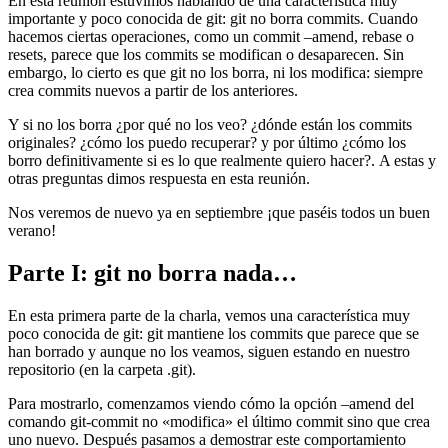
En esta reunión estuvimos hablando de una característica muy
importante y poco conocida de git: git no borra commits. Cuando
hacemos ciertas operaciones, como un commit –amend, rebase o
resets, parece que los commits se modifican o desaparecen. Sin
embargo, lo cierto es que git no los borra, ni los modifica: siempre
crea commits nuevos a partir de los anteriores.
Y si no los borra ¿por qué no los veo? ¿dónde están los commits
originales? ¿cómo los puedo recuperar? y por último ¿cómo los
borro definitivamente si es lo que realmente quiero hacer?. A estas y
otras preguntas dimos respuesta en esta reunión.
Nos veremos de nuevo ya en septiembre ¡que paséis todos un buen
verano!
Parte I: git no borra nada…
En esta primera parte de la charla, vemos una característica muy
poco conocida de git: git mantiene los commits que parece que se
han borrado y aunque no los veamos, siguen estando en nuestro
repositorio (en la carpeta .git).
Para mostrarlo, comenzamos viendo cómo la opción –amend del
comando git-commit no «modifica» el último commit sino que crea
uno nuevo. Después pasamos a demostrar este comportamiento