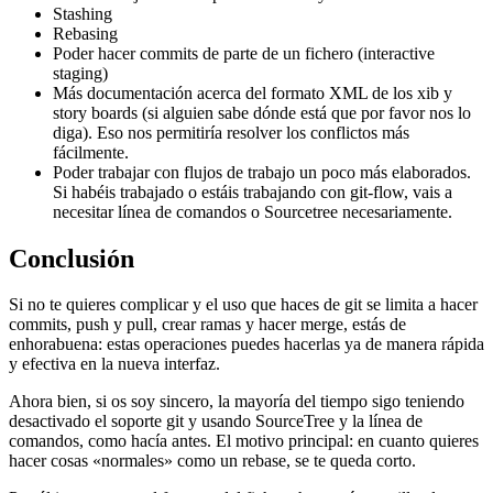
Stashing
Rebasing
Poder hacer commits de parte de un fichero (interactive
staging)
Más documentación acerca del formato XML de los xib y
story boards (si alguien sabe dónde está que por favor nos lo
diga). Eso nos permitiría resolver los conflictos más
fácilmente.
Poder trabajar con flujos de trabajo un poco más elaborados.
Si habéis trabajado o estáis trabajando con git-flow, vais a
necesitar línea de comandos o Sourcetree necesariamente.
Conclusión
Si no te quieres complicar y el uso que haces de git se limita a hacer
commits, push y pull, crear ramas y hacer merge, estás de
enhorabuena: estas operaciones puedes hacerlas ya de manera rápida
y efectiva en la nueva interfaz.
Ahora bien, si os soy sincero, la mayoría del tiempo sigo teniendo
desactivado el soporte git y usando SourceTree y la línea de
comandos, como hacía antes. El motivo principal: en cuanto quieres
hacer cosas «normales» como un rebase, se te queda corto.