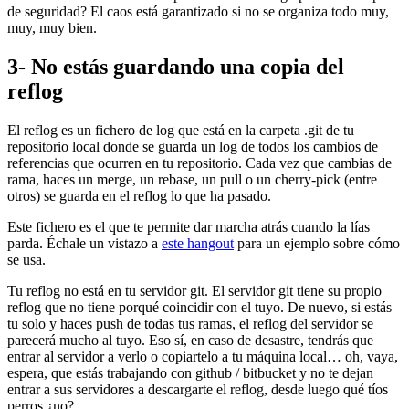
de seguridad? El caos está garantizado si no se organiza todo muy,
muy, muy bien.
3- No estás guardando una copia del
reflog
El reflog es un fichero de log que está en la carpeta .git de tu
repositorio local donde se guarda un log de todos los cambios de
referencias que ocurren en tu repositorio. Cada vez que cambias de
rama, haces un merge, un rebase, un pull o un cherry-pick (entre
otros) se guarda en el reflog lo que ha pasado.
Este fichero es el que te permite dar marcha atrás cuando la lías
parda. Échale un vistazo a
este hangout
para un ejemplo sobre cómo
se usa.
Tu reflog no está en tu servidor git. El servidor git tiene su propio
reflog que no tiene porqué coincidir con el tuyo. De nuevo, si estás
tu solo y haces push de todas tus ramas, el reflog del servidor se
parecerá mucho al tuyo. Eso sí, en caso de desastre, tendrás que
entrar al servidor a verlo o copiartelo a tu máquina local… oh, vaya,
espera, que estás trabajando con github / bitbucket y no te dejan
entrar a sus servidores a descargarte el reflog, desde luego qué tíos
perros ¿no?.