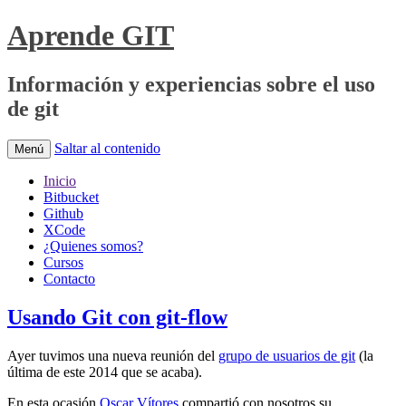
Aprende GIT
Información y experiencias sobre el uso
de git
Saltar al contenido
Menú
Inicio
Bitbucket
Github
XCode
¿Quienes somos?
Cursos
Contacto
Usando Git con git-flow
Ayer tuvimos una nueva reunión del
grupo de usuarios de git
(la
última de este 2014 que se acaba).
En esta ocasión
Oscar Vítores
compartió con nosotros su