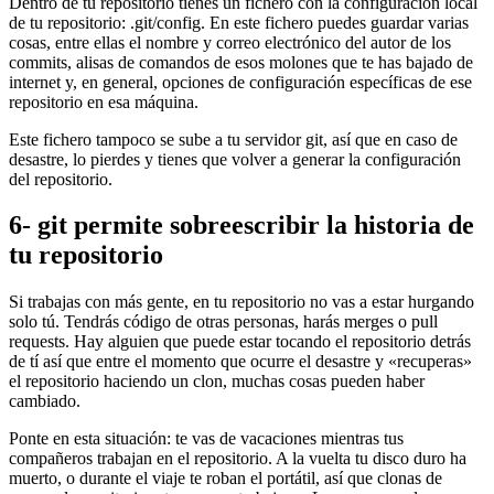
Dentro de tu repositorio tienes un fichero con la configuración local
de tu repositorio: .git/config. En este fichero puedes guardar varias
cosas, entre ellas el nombre y correo electrónico del autor de los
commits, alisas de comandos de esos molones que te has bajado de
internet y, en general, opciones de configuración específicas de ese
repositorio en esa máquina.
Este fichero tampoco se sube a tu servidor git, así que en caso de
desastre, lo pierdes y tienes que volver a generar la configuración
del repositorio.
6- git permite sobreescribir la historia de
tu repositorio
Si trabajas con más gente, en tu repositorio no vas a estar hurgando
solo tú. Tendrás código de otras personas, harás merges o pull
requests. Hay alguien que puede estar tocando el repositorio detrás
de tí así que entre el momento que ocurre el desastre y «recuperas»
el repositorio haciendo un clon, muchas cosas pueden haber
cambiado.
Ponte en esta situación: te vas de vacaciones mientras tus
compañeros trabajan en el repositorio. A la vuelta tu disco duro ha
muerto, o durante el viaje te roban el portátil, así que clonas de