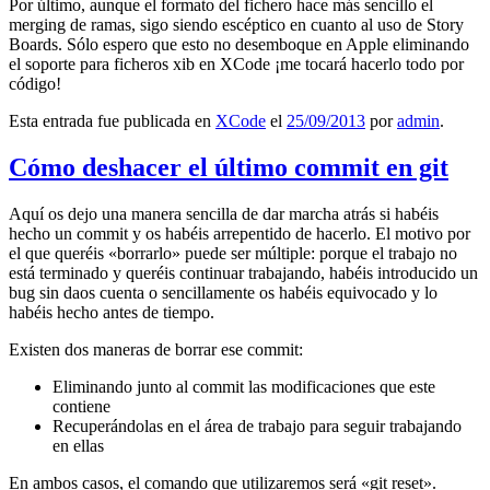
Por último, aunque el formato del fichero hace más sencillo el
merging de ramas, sigo siendo escéptico en cuanto al uso de Story
Boards. Sólo espero que esto no desemboque en Apple eliminando
el soporte para ficheros xib en XCode ¡me tocará hacerlo todo por
código!
Esta entrada fue publicada en
XCode
el
25/09/2013
por
admin
.
Cómo deshacer el último commit en git
Aquí os dejo una manera sencilla de dar marcha atrás si habéis
hecho un commit y os habéis arrepentido de hacerlo. El motivo por
el que queréis «borrarlo» puede ser múltiple: porque el trabajo no
está terminado y queréis continuar trabajando, habéis introducido un
bug sin daos cuenta o sencillamente os habéis equivocado y lo
habéis hecho antes de tiempo.
Existen dos maneras de borrar ese commit:
Eliminando junto al commit las modificaciones que este
contiene
Recuperándolas en el área de trabajo para seguir trabajando
en ellas
En ambos casos, el comando que utilizaremos será «git reset».