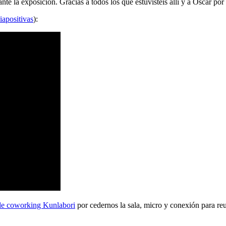
 la exposición. Gracias a todos los que estuvisteis allí y a Oscar por 
iapositivas
):
de coworking Kunlabori
por cedernos la sala, micro y conexión para reu