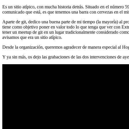
Es un sitio atípico, con mucha historia detrás. Situado en el número 5
comunicado que está, es que tenemos una barra con cervezas en el mi
Aparte de git, dedico una buena parte de mi tiempo (la mayoría) al
tiene como objetivo poner en valor todo lo que tenga que ver con Ex
tener un meetup de git en un lugar tradicionalmente considerado como 
avisamos que era un sitio atípico.
Desde la organización, queremos agradecer de manera especial al Hog
Y ya sin más, os dejo las grabaciones de las dos intervenciones de aye