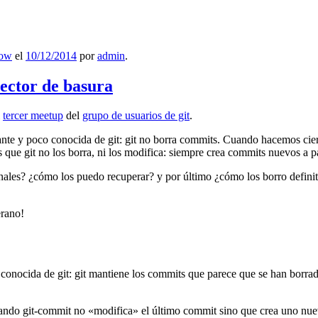
low
el
10/12/2014
por
admin
.
lector de basura
l
tercer meetup
del
grupo de usuarios de git
.
ante y poco conocida de git: git no borra commits. Cuando hacemos cie
que git no los borra, ni los modifica: siempre crea commits nuevos a par
nales? ¿cómo los puedo recuperar? y por último ¿cómo los borro definiti
erano!
 conocida de git: git mantiene los commits que parece que se han borra
ndo git-commit no «modifica» el último commit sino que crea uno nu