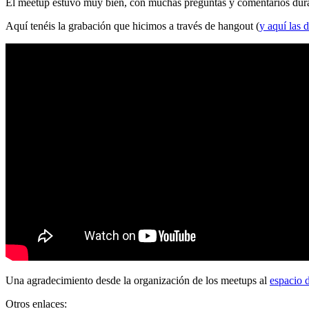
El meetup estuvo muy bien, con muchas preguntas y comentarios durante
Aquí tenéis la grabación que hicimos a través de hangout (
y aquí las d
Una agradecimiento desde la organización de los meetups al
espacio 
Otros enlaces: