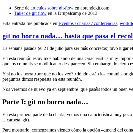
Serie de
artículos sobre git-flow
en aprendegit.com
Taller de git-flow
en la Drupalcamp de 2013
Esta entrada fue publicada en
Eventos / charlas / conferencias
,
workf
git no borra nada… hasta que pasa el reco
La semana pasada (el 21 de julio para ser más concretos) tuvo lugar e
En esta reunión estuvimos hablando de una característica muy import
que los commits se modifican o desaparecen. Sin embargo, lo cierto es 
Y si no los borra ¿por qué no los veo? ¿dónde están los commits origi
preguntas dimos respuesta en esta reunión.
Nos veremos de nuevo ya en septiembre ¡que paséis todos un buen v
Parte I: git no borra nada…
En esta primera parte de la charla, vemos una característica muy poco
la carpeta .git).
Para mostrarlo, comenzamos viendo cómo la opción –amend del coma