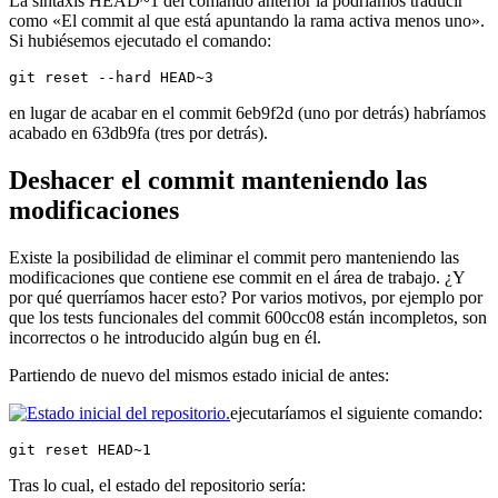
La sintaxis HEAD~1 del comando anterior la podríamos traducir
como «El commit al que está apuntando la rama activa menos uno».
Si hubiésemos ejecutado el comando:
git reset --hard HEAD~3
en lugar de acabar en el commit 6eb9f2d (uno por detrás) habríamos
acabado en 63db9fa (tres por detrás).
Deshacer el commit manteniendo las
modificaciones
Existe la posibilidad de eliminar el commit pero manteniendo las
modificaciones que contiene ese commit en el área de trabajo. ¿Y
por qué querríamos hacer esto? Por varios motivos, por ejemplo por
que los tests funcionales del commit 600cc08 están incompletos, son
incorrectos o he introducido algún bug en él.
Partiendo de nuevo del mismos estado inicial de antes:
ejecutaríamos el siguiente comando:
git reset HEAD~1
Tras lo cual, el estado del repositorio sería: