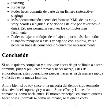
Stashing
Rebasing
Poder hacer commits de parte de un fichero (interactive
staging)
Más documentación acerca del formato XML de los xib y
story boards (si alguien sabe dónde está que por favor nos lo
diga). Eso nos permitiría resolver los conflictos más
fácilmente.
Poder trabajar con flujos de trabajo un poco más elaborados.
Si habéis trabajado o estáis trabajando con git-flow, vais a
necesitar línea de comandos o Sourcetree necesariamente.
Conclusión
Si no te quieres complicar y el uso que haces de git se limita a hacer
commits, push y pull, crear ramas y hacer merge, estás de
enhorabuena: estas operaciones puedes hacerlas ya de manera rápida
y efectiva en la nueva interfaz.
Ahora bien, si os soy sincero, la mayoría del tiempo sigo teniendo
desactivado el soporte git y usando SourceTree y la línea de
comandos, como hacía antes. El motivo principal: en cuanto quieres
hacer cosas «normales» como un rebase, se te queda corto.