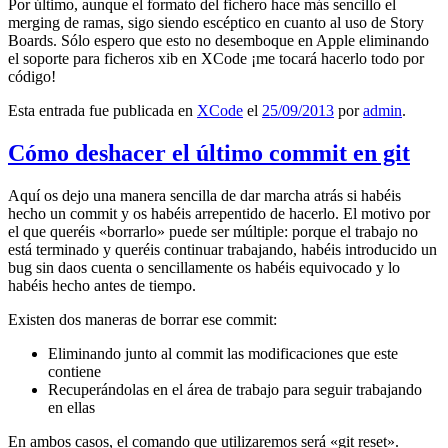
Por último, aunque el formato del fichero hace más sencillo el
merging de ramas, sigo siendo escéptico en cuanto al uso de Story
Boards. Sólo espero que esto no desemboque en Apple eliminando
el soporte para ficheros xib en XCode ¡me tocará hacerlo todo por
código!
Esta entrada fue publicada en
XCode
el
25/09/2013
por
admin
.
Cómo deshacer el último commit en git
Aquí os dejo una manera sencilla de dar marcha atrás si habéis
hecho un commit y os habéis arrepentido de hacerlo. El motivo por
el que queréis «borrarlo» puede ser múltiple: porque el trabajo no
está terminado y queréis continuar trabajando, habéis introducido un
bug sin daos cuenta o sencillamente os habéis equivocado y lo
habéis hecho antes de tiempo.
Existen dos maneras de borrar ese commit:
Eliminando junto al commit las modificaciones que este
contiene
Recuperándolas en el área de trabajo para seguir trabajando
en ellas
En ambos casos, el comando que utilizaremos será «git reset».