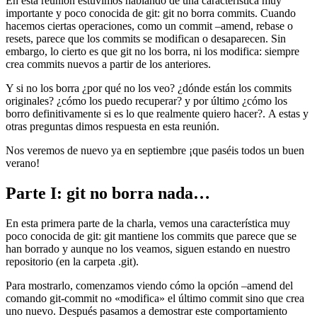
En esta reunión estuvimos hablando de una característica muy
importante y poco conocida de git: git no borra commits. Cuando
hacemos ciertas operaciones, como un commit –amend, rebase o
resets, parece que los commits se modifican o desaparecen. Sin
embargo, lo cierto es que git no los borra, ni los modifica: siempre
crea commits nuevos a partir de los anteriores.
Y si no los borra ¿por qué no los veo? ¿dónde están los commits
originales? ¿cómo los puedo recuperar? y por último ¿cómo los
borro definitivamente si es lo que realmente quiero hacer?. A estas y
otras preguntas dimos respuesta en esta reunión.
Nos veremos de nuevo ya en septiembre ¡que paséis todos un buen
verano!
Parte I: git no borra nada…
En esta primera parte de la charla, vemos una característica muy
poco conocida de git: git mantiene los commits que parece que se
han borrado y aunque no los veamos, siguen estando en nuestro
repositorio (en la carpeta .git).
Para mostrarlo, comenzamos viendo cómo la opción –amend del
comando git-commit no «modifica» el último commit sino que crea
uno nuevo. Después pasamos a demostrar este comportamiento