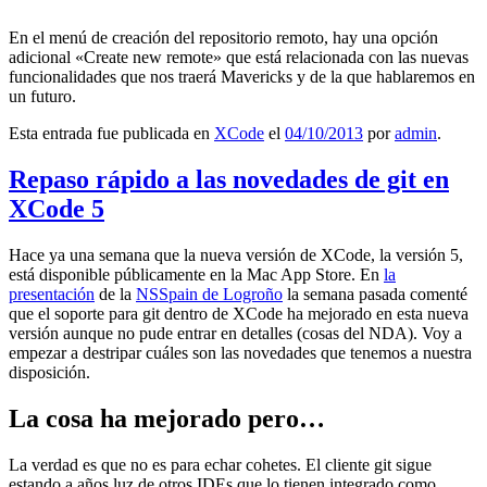
En el menú de creación del repositorio remoto, hay una opción
adicional «Create new remote» que está relacionada con las nuevas
funcionalidades que nos traerá Mavericks y de la que hablaremos en
un futuro.
Esta entrada fue publicada en
XCode
el
04/10/2013
por
admin
.
Repaso rápido a las novedades de git en
XCode 5
Hace ya una semana que la nueva versión de XCode, la versión 5,
está disponible públicamente en la Mac App Store. En
la
presentación
de la
NSSpain de Logroño
la semana pasada comenté
que el soporte para git dentro de XCode ha mejorado en esta nueva
versión aunque no pude entrar en detalles (cosas del NDA). Voy a
empezar a destripar cuáles son las novedades que tenemos a nuestra
disposición.
La cosa ha mejorado pero…
La verdad es que no es para echar cohetes. El cliente git sigue
estando a años luz de otros IDEs que lo tienen integrado como