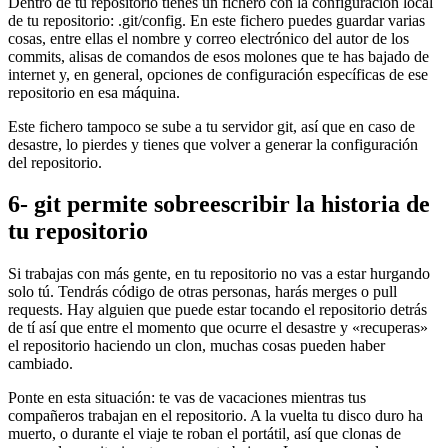
Dentro de tu repositorio tienes un fichero con la configuración local
de tu repositorio: .git/config. En este fichero puedes guardar varias
cosas, entre ellas el nombre y correo electrónico del autor de los
commits, alisas de comandos de esos molones que te has bajado de
internet y, en general, opciones de configuración específicas de ese
repositorio en esa máquina.
Este fichero tampoco se sube a tu servidor git, así que en caso de
desastre, lo pierdes y tienes que volver a generar la configuración
del repositorio.
6- git permite sobreescribir la historia de
tu repositorio
Si trabajas con más gente, en tu repositorio no vas a estar hurgando
solo tú. Tendrás código de otras personas, harás merges o pull
requests. Hay alguien que puede estar tocando el repositorio detrás
de tí así que entre el momento que ocurre el desastre y «recuperas»
el repositorio haciendo un clon, muchas cosas pueden haber
cambiado.
Ponte en esta situación: te vas de vacaciones mientras tus
compañeros trabajan en el repositorio. A la vuelta tu disco duro ha
muerto, o durante el viaje te roban el portátil, así que clonas de