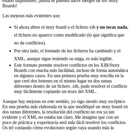
estado disponibles: ¡ahora se pueden hacer merges de los Story
Boards!
Las mejoras más evidentes son:
Si ahora abres el story board o el fichero xib
y no tocas nada
,
el fichero no aparece como modificado (lo que significa que
no da conflictos).
Por otro lado, el formado de los ficheros ha cambiado y el
XML, aunque sigue teniendo su miga, es más legible.
Este formato permite resolver conflictos en los XIB/Story
Boards con mucha más facilidad, incluso de forma automática
en algunos casos. En una primera prueba muy sencilla en la
que creé dos botones en el mismo lugar en dos ramas
diferentes dentro de un fichero .xib, pude resolver el conflicto
muy fácilmente copiando un trozo del XML.
Aunque hay mejoras en este sentido, yo sigo siendo muy escéptico
En una prueba más elaborada en la que modifiqué un story board en
dos ramas diferentes, la resolución del conflicto no era ya tan
evidente y el XML no estaba tan claro. Me imagino que con un
poco de práctica y experiencia será más fácil resolver los conflictos.
Os iré contando cómo evoluciono según vaya usando más la