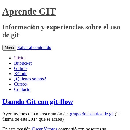
Aprende GIT
Información y experiencias sobre el uso
de git
Saltar al contenido
Menú
Inicio
Bitbucket
Github
XCode
¿Quienes somos?
Cursos
Contacto
Usando Git con git-flow
Ayer tuvimos una nueva reunión del
grupo de usuarios de git
(la
última de este 2014 que se acaba).
En esta ocasión
Oscar Vítores
compartió con nosotros su