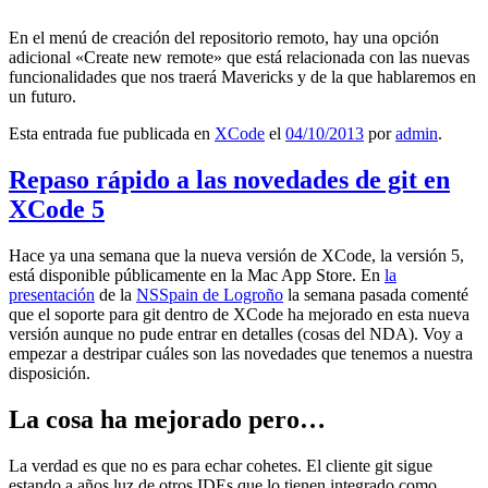
En el menú de creación del repositorio remoto, hay una opción
adicional «Create new remote» que está relacionada con las nuevas
funcionalidades que nos traerá Mavericks y de la que hablaremos en
un futuro.
Esta entrada fue publicada en
XCode
el
04/10/2013
por
admin
.
Repaso rápido a las novedades de git en
XCode 5
Hace ya una semana que la nueva versión de XCode, la versión 5,
está disponible públicamente en la Mac App Store. En
la
presentación
de la
NSSpain de Logroño
la semana pasada comenté
que el soporte para git dentro de XCode ha mejorado en esta nueva
versión aunque no pude entrar en detalles (cosas del NDA). Voy a
empezar a destripar cuáles son las novedades que tenemos a nuestra
disposición.
La cosa ha mejorado pero…
La verdad es que no es para echar cohetes. El cliente git sigue
estando a años luz de otros IDEs que lo tienen integrado como