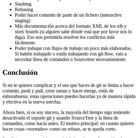
Stashing
Rebasing
Poder hacer commits de parte de un fichero (interactive
staging)
Más documentación acerca del formato XML de los xib y
story boards (si alguien sabe dónde está que por favor nos lo
diga). Eso nos permitiría resolver los conflictos más
fácilmente.
Poder trabajar con flujos de trabajo un poco más elaborados.
Si habéis trabajado o estáis trabajando con git-flow, vais a
necesitar línea de comandos o Sourcetree necesariamente.
Conclusión
Si no te quieres complicar y el uso que haces de git se limita a hacer
commits, push y pull, crear ramas y hacer merge, estás de
enhorabuena: estas operaciones puedes hacerlas ya de manera rápida
y efectiva en la nueva interfaz.
Ahora bien, si os soy sincero, la mayoría del tiempo sigo teniendo
desactivado el soporte git y usando SourceTree y la línea de
comandos, como hacía antes. El motivo principal: en cuanto quieres
hacer cosas «normales» como un rebase, se te queda corto.