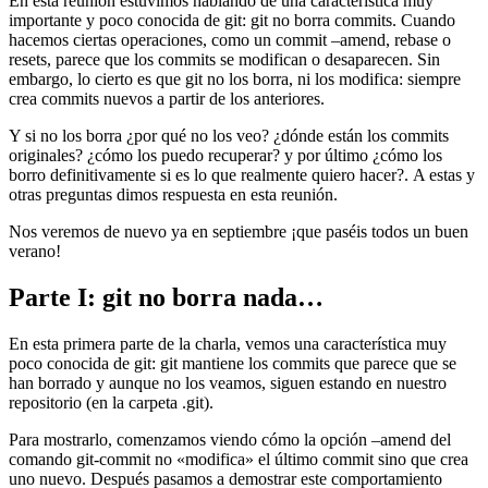
En esta reunión estuvimos hablando de una característica muy
importante y poco conocida de git: git no borra commits. Cuando
hacemos ciertas operaciones, como un commit –amend, rebase o
resets, parece que los commits se modifican o desaparecen. Sin
embargo, lo cierto es que git no los borra, ni los modifica: siempre
crea commits nuevos a partir de los anteriores.
Y si no los borra ¿por qué no los veo? ¿dónde están los commits
originales? ¿cómo los puedo recuperar? y por último ¿cómo los
borro definitivamente si es lo que realmente quiero hacer?. A estas y
otras preguntas dimos respuesta en esta reunión.
Nos veremos de nuevo ya en septiembre ¡que paséis todos un buen
verano!
Parte I: git no borra nada…
En esta primera parte de la charla, vemos una característica muy
poco conocida de git: git mantiene los commits que parece que se
han borrado y aunque no los veamos, siguen estando en nuestro
repositorio (en la carpeta .git).
Para mostrarlo, comenzamos viendo cómo la opción –amend del
comando git-commit no «modifica» el último commit sino que crea
uno nuevo. Después pasamos a demostrar este comportamiento