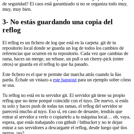
de seguridad? El caos está garantizado si no se organiza todo muy,
muy, muy bien.
3- No estás guardando una copia del
reflog
El reflog es un fichero de log que está en la carpeta .git de tu
repositorio local donde se guarda un log de todos los cambios de
referencias que ocurren en tu repositorio. Cada vez que cambias de
rama, haces un merge, un rebase, un pull o un cherry-pick (entre
otros) se guarda en el reflog lo que ha pasado.
Este fichero es el que te permite dar marcha atrás cuando la lías
parda. Échale un vistazo a
este hangout
para un ejemplo sobre cómo
se usa.
Tu reflog no está en tu servidor git. El servidor git tiene su propio
reflog que no tiene porqué coincidir con el tuyo. De nuevo, si estás
tu solo y haces push de todas tus ramas, el reflog del servidor se
parecerá mucho al tuyo. Eso sí, en caso de desastre, tendrás que
entrar al servidor a verlo o copiartelo a tu máquina local… oh, vaya,
espera, que estás trabajando con github / bitbucket y no te dejan
entrar a sus servidores a descargarte el reflog, desde luego qué tíos
perros ¿no?.