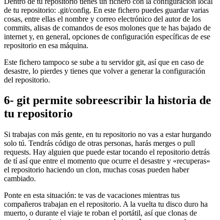
Dentro de tu repositorio tienes un fichero con la configuración local
de tu repositorio: .git/config. En este fichero puedes guardar varias
cosas, entre ellas el nombre y correo electrónico del autor de los
commits, alisas de comandos de esos molones que te has bajado de
internet y, en general, opciones de configuración específicas de ese
repositorio en esa máquina.
Este fichero tampoco se sube a tu servidor git, así que en caso de
desastre, lo pierdes y tienes que volver a generar la configuración
del repositorio.
6- git permite sobreescribir la historia de
tu repositorio
Si trabajas con más gente, en tu repositorio no vas a estar hurgando
solo tú. Tendrás código de otras personas, harás merges o pull
requests. Hay alguien que puede estar tocando el repositorio detrás
de tí así que entre el momento que ocurre el desastre y «recuperas»
el repositorio haciendo un clon, muchas cosas pueden haber
cambiado.
Ponte en esta situación: te vas de vacaciones mientras tus
compañeros trabajan en el repositorio. A la vuelta tu disco duro ha
muerto, o durante el viaje te roban el portátil, así que clonas de