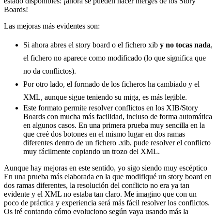
estado disponibles: ¡ahora se pueden hacer merges de los Story
Boards!
Las mejoras más evidentes son:
Si ahora abres el story board o el fichero xib
y no tocas nada
,
el fichero no aparece como modificado (lo que significa que
no da conflictos).
Por otro lado, el formado de los ficheros ha cambiado y el
XML, aunque sigue teniendo su miga, es más legible.
Este formato permite resolver conflictos en los XIB/Story
Boards con mucha más facilidad, incluso de forma automática
en algunos casos. En una primera prueba muy sencilla en la
que creé dos botones en el mismo lugar en dos ramas
diferentes dentro de un fichero .xib, pude resolver el conflicto
muy fácilmente copiando un trozo del XML.
Aunque hay mejoras en este sentido, yo sigo siendo muy escéptico
En una prueba más elaborada en la que modifiqué un story board en
dos ramas diferentes, la resolución del conflicto no era ya tan
evidente y el XML no estaba tan claro. Me imagino que con un
poco de práctica y experiencia será más fácil resolver los conflictos.
Os iré contando cómo evoluciono según vaya usando más la