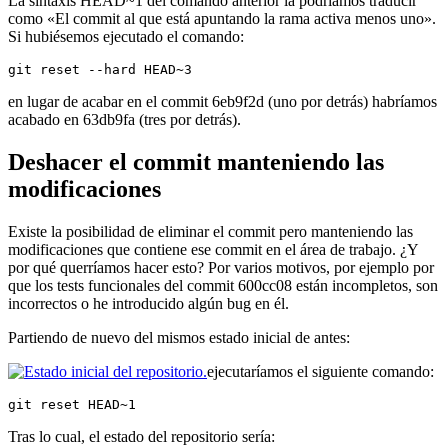
La sintaxis HEAD~1 del comando anterior la podríamos traducir
como «El commit al que está apuntando la rama activa menos uno».
Si hubiésemos ejecutado el comando:
git reset --hard HEAD~3
en lugar de acabar en el commit 6eb9f2d (uno por detrás) habríamos
acabado en 63db9fa (tres por detrás).
Deshacer el commit manteniendo las
modificaciones
Existe la posibilidad de eliminar el commit pero manteniendo las
modificaciones que contiene ese commit en el área de trabajo. ¿Y
por qué querríamos hacer esto? Por varios motivos, por ejemplo por
que los tests funcionales del commit 600cc08 están incompletos, son
incorrectos o he introducido algún bug en él.
Partiendo de nuevo del mismos estado inicial de antes:
ejecutaríamos el siguiente comando:
git reset HEAD~1
Tras lo cual, el estado del repositorio sería: