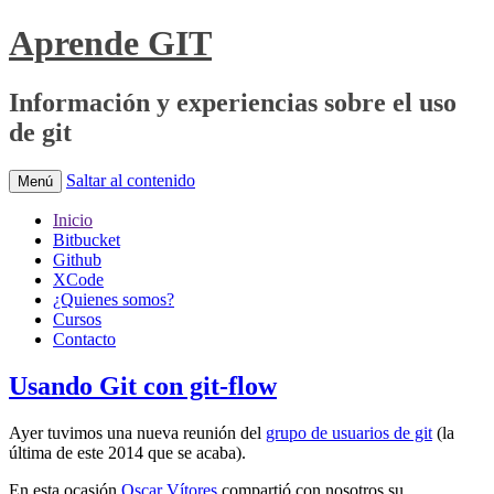
Aprende GIT
Información y experiencias sobre el uso
de git
Saltar al contenido
Menú
Inicio
Bitbucket
Github
XCode
¿Quienes somos?
Cursos
Contacto
Usando Git con git-flow
Ayer tuvimos una nueva reunión del
grupo de usuarios de git
(la
última de este 2014 que se acaba).
En esta ocasión
Oscar Vítores
compartió con nosotros su