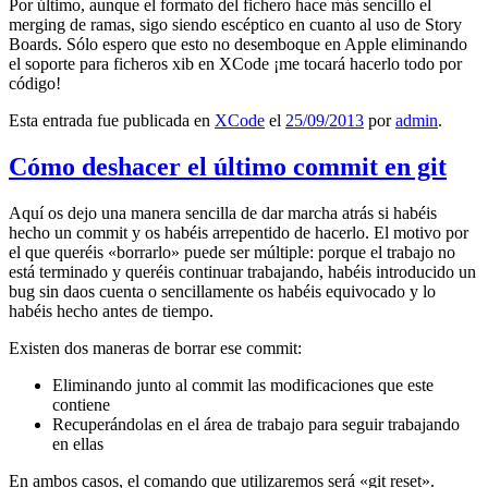
Por último, aunque el formato del fichero hace más sencillo el
merging de ramas, sigo siendo escéptico en cuanto al uso de Story
Boards. Sólo espero que esto no desemboque en Apple eliminando
el soporte para ficheros xib en XCode ¡me tocará hacerlo todo por
código!
Esta entrada fue publicada en
XCode
el
25/09/2013
por
admin
.
Cómo deshacer el último commit en git
Aquí os dejo una manera sencilla de dar marcha atrás si habéis
hecho un commit y os habéis arrepentido de hacerlo. El motivo por
el que queréis «borrarlo» puede ser múltiple: porque el trabajo no
está terminado y queréis continuar trabajando, habéis introducido un
bug sin daos cuenta o sencillamente os habéis equivocado y lo
habéis hecho antes de tiempo.
Existen dos maneras de borrar ese commit:
Eliminando junto al commit las modificaciones que este
contiene
Recuperándolas en el área de trabajo para seguir trabajando
en ellas
En ambos casos, el comando que utilizaremos será «git reset».