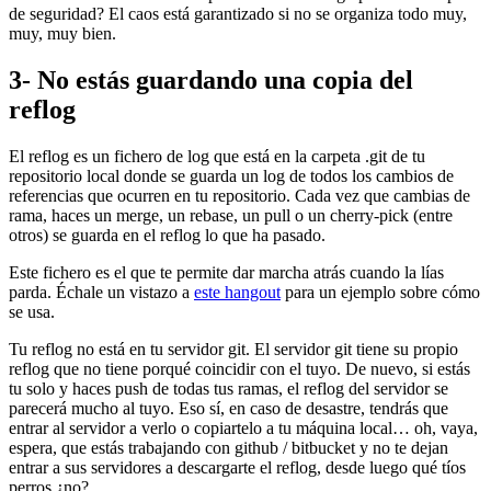
de seguridad? El caos está garantizado si no se organiza todo muy,
muy, muy bien.
3- No estás guardando una copia del
reflog
El reflog es un fichero de log que está en la carpeta .git de tu
repositorio local donde se guarda un log de todos los cambios de
referencias que ocurren en tu repositorio. Cada vez que cambias de
rama, haces un merge, un rebase, un pull o un cherry-pick (entre
otros) se guarda en el reflog lo que ha pasado.
Este fichero es el que te permite dar marcha atrás cuando la lías
parda. Échale un vistazo a
este hangout
para un ejemplo sobre cómo
se usa.
Tu reflog no está en tu servidor git. El servidor git tiene su propio
reflog que no tiene porqué coincidir con el tuyo. De nuevo, si estás
tu solo y haces push de todas tus ramas, el reflog del servidor se
parecerá mucho al tuyo. Eso sí, en caso de desastre, tendrás que
entrar al servidor a verlo o copiartelo a tu máquina local… oh, vaya,
espera, que estás trabajando con github / bitbucket y no te dejan
entrar a sus servidores a descargarte el reflog, desde luego qué tíos
perros ¿no?.