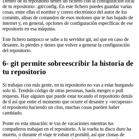
Dentro de tu repositorio tienes un fichero con la configuración local
de tu repositorio: .git/config. En este fichero puedes guardar varias
cosas, entre ellas el nombre y correo electrónico del autor de los
commits, alisas de comandos de esos molones que te has bajado de
internet y, en general, opciones de configuración específicas de ese
repositorio en esa máquina.
Este fichero tampoco se sube a tu servidor git, así que en caso de
desastre, lo pierdes y tienes que volver a generar la configuración
del repositorio.
6- git permite sobreescribir la historia de
tu repositorio
Si trabajas con más gente, en tu repositorio no vas a estar hurgando
solo tú. Tendrás código de otras personas, harás merges o pull
requests. Hay alguien que puede estar tocando el repositorio detrás
de tí así que entre el momento que ocurre el desastre y «recuperas»
el repositorio haciendo un clon, muchas cosas pueden haber
cambiado.
Ponte en esta situación: te vas de vacaciones mientras tus
compañeros trabajan en el repositorio. A la vuelta tu disco duro ha
muerto, o durante el viaje te roban el portátil, así que clonas de