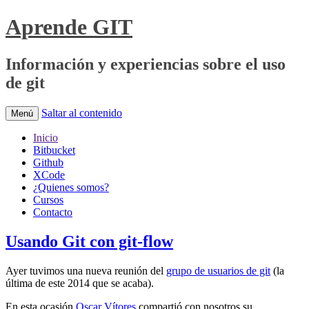
Aprende GIT
Información y experiencias sobre el uso
de git
Saltar al contenido
Menú
Inicio
Bitbucket
Github
XCode
¿Quienes somos?
Cursos
Contacto
Usando Git con git-flow
Ayer tuvimos una nueva reunión del
grupo de usuarios de git
(la
última de este 2014 que se acaba).
En esta ocasión
Oscar Vítores
compartió con nosotros su