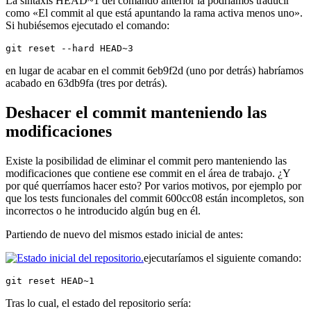
La sintaxis HEAD~1 del comando anterior la podríamos traducir
como «El commit al que está apuntando la rama activa menos uno».
Si hubiésemos ejecutado el comando:
git reset --hard HEAD~3
en lugar de acabar en el commit 6eb9f2d (uno por detrás) habríamos
acabado en 63db9fa (tres por detrás).
Deshacer el commit manteniendo las
modificaciones
Existe la posibilidad de eliminar el commit pero manteniendo las
modificaciones que contiene ese commit en el área de trabajo. ¿Y
por qué querríamos hacer esto? Por varios motivos, por ejemplo por
que los tests funcionales del commit 600cc08 están incompletos, son
incorrectos o he introducido algún bug en él.
Partiendo de nuevo del mismos estado inicial de antes:
ejecutaríamos el siguiente comando:
git reset HEAD~1
Tras lo cual, el estado del repositorio sería: