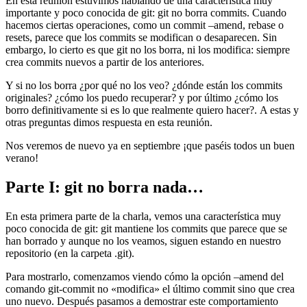
En esta reunión estuvimos hablando de una característica muy
importante y poco conocida de git: git no borra commits. Cuando
hacemos ciertas operaciones, como un commit –amend, rebase o
resets, parece que los commits se modifican o desaparecen. Sin
embargo, lo cierto es que git no los borra, ni los modifica: siempre
crea commits nuevos a partir de los anteriores.
Y si no los borra ¿por qué no los veo? ¿dónde están los commits
originales? ¿cómo los puedo recuperar? y por último ¿cómo los
borro definitivamente si es lo que realmente quiero hacer?. A estas y
otras preguntas dimos respuesta en esta reunión.
Nos veremos de nuevo ya en septiembre ¡que paséis todos un buen
verano!
Parte I: git no borra nada…
En esta primera parte de la charla, vemos una característica muy
poco conocida de git: git mantiene los commits que parece que se
han borrado y aunque no los veamos, siguen estando en nuestro
repositorio (en la carpeta .git).
Para mostrarlo, comenzamos viendo cómo la opción –amend del
comando git-commit no «modifica» el último commit sino que crea
uno nuevo. Después pasamos a demostrar este comportamiento