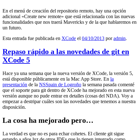
En el menú de creación del repositorio remoto, hay una opción
adicional «Create new remote» que está relacionada con las nuevas
funcionalidades que nos traerá Mavericks y de la que hablaremos en
un futuro.
Esta entrada fue publicada en
XCode
el
04/10/2013
por
admin
.
Repaso rápido a las novedades de git en
XCode 5
Hace ya una semana que la nueva versión de XCode, la versión 5,
está disponible públicamente en la Mac App Store. En
la
presentación
de la
NSSpain de Logroño
la semana pasada comenté
que el soporte para git dentro de XCode ha mejorado en esta nueva
versión aunque no pude entrar en detalles (cosas del NDA). Voy a
empezar a destripar cuáles son las novedades que tenemos a nuestra
disposición.
La cosa ha mejorado pero…
La verdad es que no es para echar cohetes. El cliente git sigue
estando a años luz de otros IDEs que lo tienen integrado como