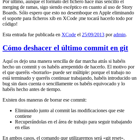
Por último, aunque el formato del fichero hace más sencillo el
merging de ramas, sigo siendo escéptico en cuanto al uso de Story
Boards. Sólo espero que esto no desemboque en Apple eliminando
el soporte para ficheros xib en XCode ¡me tocará hacerlo todo por
código!
Esta entrada fue publicada en
XCode
el
25/09/2013
por
admin
.
Cómo deshacer el último commit en git
Aquí os dejo una manera sencilla de dar marcha atrás si habéis
hecho un commit y os habéis arrepentido de hacerlo. El motivo por
el que queréis «borrarlo» puede ser múltiple: porque el trabajo no
está terminado y queréis continuar trabajando, habéis introducido un
bug sin daos cuenta o sencillamente os habéis equivocado y lo
habéis hecho antes de tiempo.
Existen dos maneras de borrar ese commit:
Eliminando junto al commit las modificaciones que este
contiene
Recuperándolas en el área de trabajo para seguir trabajando
en ellas
En ambos casos, el comando que utilizaremos será «git reset».