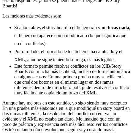
estado disponibles: ¡ahora se pueden hacer merges de los Story
Boards!
Las mejoras más evidentes son:
Si ahora abres el story board o el fichero xib
y no tocas nada
,
el fichero no aparece como modificado (lo que significa que
no da conflictos).
Por otro lado, el formado de los ficheros ha cambiado y el
XML, aunque sigue teniendo su miga, es más legible.
Este formato permite resolver conflictos en los XIB/Story
Boards con mucha más facilidad, incluso de forma automática
en algunos casos. En una primera prueba muy sencilla en la
que creé dos botones en el mismo lugar en dos ramas
diferentes dentro de un fichero .xib, pude resolver el conflicto
muy fácilmente copiando un trozo del XML.
Aunque hay mejoras en este sentido, yo sigo siendo muy escéptico
En una prueba más elaborada en la que modifiqué un story board en
dos ramas diferentes, la resolución del conflicto no era ya tan
evidente y el XML no estaba tan claro. Me imagino que con un
poco de práctica y experiencia será más fácil resolver los conflictos.
Os iré contando cómo evoluciono según vaya usando más la