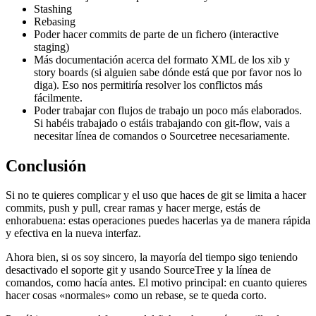
Stashing
Rebasing
Poder hacer commits de parte de un fichero (interactive
staging)
Más documentación acerca del formato XML de los xib y
story boards (si alguien sabe dónde está que por favor nos lo
diga). Eso nos permitiría resolver los conflictos más
fácilmente.
Poder trabajar con flujos de trabajo un poco más elaborados.
Si habéis trabajado o estáis trabajando con git-flow, vais a
necesitar línea de comandos o Sourcetree necesariamente.
Conclusión
Si no te quieres complicar y el uso que haces de git se limita a hacer
commits, push y pull, crear ramas y hacer merge, estás de
enhorabuena: estas operaciones puedes hacerlas ya de manera rápida
y efectiva en la nueva interfaz.
Ahora bien, si os soy sincero, la mayoría del tiempo sigo teniendo
desactivado el soporte git y usando SourceTree y la línea de
comandos, como hacía antes. El motivo principal: en cuanto quieres
hacer cosas «normales» como un rebase, se te queda corto.