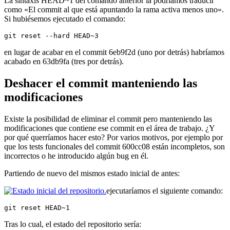
La sintaxis HEAD~1 del comando anterior la podríamos traducir
como «El commit al que está apuntando la rama activa menos uno».
Si hubiésemos ejecutado el comando:
git reset --hard HEAD~3
en lugar de acabar en el commit 6eb9f2d (uno por detrás) habríamos
acabado en 63db9fa (tres por detrás).
Deshacer el commit manteniendo las
modificaciones
Existe la posibilidad de eliminar el commit pero manteniendo las
modificaciones que contiene ese commit en el área de trabajo. ¿Y
por qué querríamos hacer esto? Por varios motivos, por ejemplo por
que los tests funcionales del commit 600cc08 están incompletos, son
incorrectos o he introducido algún bug en él.
Partiendo de nuevo del mismos estado inicial de antes:
ejecutaríamos el siguiente comando:
git reset HEAD~1
Tras lo cual, el estado del repositorio sería: