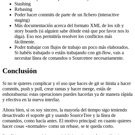
Stashing
Rebasing
Poder hacer commits de parte de un fichero (interactive
staging)
Más documentación acerca del formato XML de los xib y
story boards (si alguien sabe dónde está que por favor nos lo
diga). Eso nos permitiría resolver los conflictos más
fácilmente.
Poder trabajar con flujos de trabajo un poco más elaborados.
Si habéis trabajado o estáis trabajando con git-flow, vais a
necesitar línea de comandos o Sourcetree necesariamente.
Conclusión
Si no te quieres complicar y el uso que haces de git se limita a hacer
commits, push y pull, crear ramas y hacer merge, estás de
enhorabuena: estas operaciones puedes hacerlas ya de manera rápida
y efectiva en la nueva interfaz.
Ahora bien, si os soy sincero, la mayoría del tiempo sigo teniendo
desactivado el soporte git y usando SourceTree y la línea de
comandos, como hacía antes. El motivo principal: en cuanto quieres
hacer cosas «normales» como un rebase, se te queda corto.