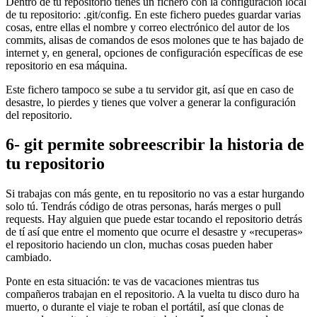
Dentro de tu repositorio tienes un fichero con la configuración local
de tu repositorio: .git/config. En este fichero puedes guardar varias
cosas, entre ellas el nombre y correo electrónico del autor de los
commits, alisas de comandos de esos molones que te has bajado de
internet y, en general, opciones de configuración específicas de ese
repositorio en esa máquina.
Este fichero tampoco se sube a tu servidor git, así que en caso de
desastre, lo pierdes y tienes que volver a generar la configuración
del repositorio.
6- git permite sobreescribir la historia de
tu repositorio
Si trabajas con más gente, en tu repositorio no vas a estar hurgando
solo tú. Tendrás código de otras personas, harás merges o pull
requests. Hay alguien que puede estar tocando el repositorio detrás
de tí así que entre el momento que ocurre el desastre y «recuperas»
el repositorio haciendo un clon, muchas cosas pueden haber
cambiado.
Ponte en esta situación: te vas de vacaciones mientras tus
compañeros trabajan en el repositorio. A la vuelta tu disco duro ha
muerto, o durante el viaje te roban el portátil, así que clonas de