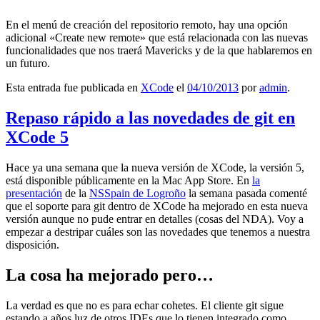
En el menú de creación del repositorio remoto, hay una opción
adicional «Create new remote» que está relacionada con las nuevas
funcionalidades que nos traerá Mavericks y de la que hablaremos en
un futuro.
Esta entrada fue publicada en
XCode
el
04/10/2013
por
admin
.
Repaso rápido a las novedades de git en
XCode 5
Hace ya una semana que la nueva versión de XCode, la versión 5,
está disponible públicamente en la Mac App Store. En
la
presentación
de la
NSSpain de Logroño
la semana pasada comenté
que el soporte para git dentro de XCode ha mejorado en esta nueva
versión aunque no pude entrar en detalles (cosas del NDA). Voy a
empezar a destripar cuáles son las novedades que tenemos a nuestra
disposición.
La cosa ha mejorado pero…
La verdad es que no es para echar cohetes. El cliente git sigue
estando a años luz de otros IDEs que lo tienen integrado como