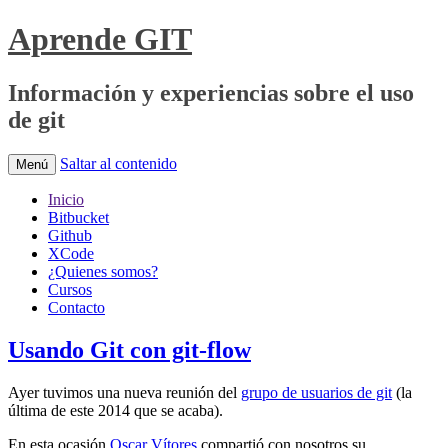
Aprende GIT
Información y experiencias sobre el uso
de git
Saltar al contenido
Menú
Inicio
Bitbucket
Github
XCode
¿Quienes somos?
Cursos
Contacto
Usando Git con git-flow
Ayer tuvimos una nueva reunión del
grupo de usuarios de git
(la
última de este 2014 que se acaba).
En esta ocasión
Oscar Vítores
compartió con nosotros su