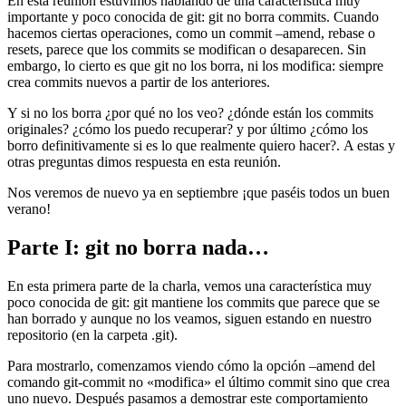
En esta reunión estuvimos hablando de una característica muy
importante y poco conocida de git: git no borra commits. Cuando
hacemos ciertas operaciones, como un commit –amend, rebase o
resets, parece que los commits se modifican o desaparecen. Sin
embargo, lo cierto es que git no los borra, ni los modifica: siempre
crea commits nuevos a partir de los anteriores.
Y si no los borra ¿por qué no los veo? ¿dónde están los commits
originales? ¿cómo los puedo recuperar? y por último ¿cómo los
borro definitivamente si es lo que realmente quiero hacer?. A estas y
otras preguntas dimos respuesta en esta reunión.
Nos veremos de nuevo ya en septiembre ¡que paséis todos un buen
verano!
Parte I: git no borra nada…
En esta primera parte de la charla, vemos una característica muy
poco conocida de git: git mantiene los commits que parece que se
han borrado y aunque no los veamos, siguen estando en nuestro
repositorio (en la carpeta .git).
Para mostrarlo, comenzamos viendo cómo la opción –amend del
comando git-commit no «modifica» el último commit sino que crea
uno nuevo. Después pasamos a demostrar este comportamiento