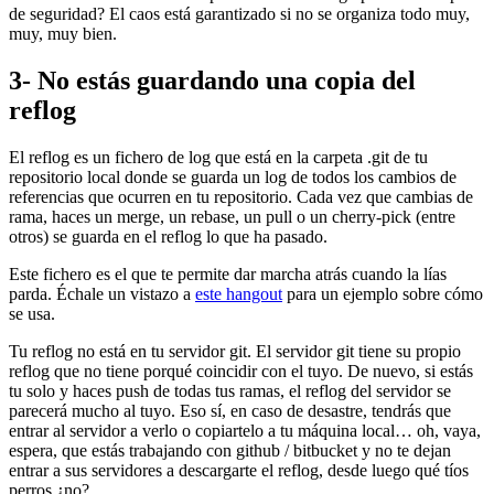
de seguridad? El caos está garantizado si no se organiza todo muy,
muy, muy bien.
3- No estás guardando una copia del
reflog
El reflog es un fichero de log que está en la carpeta .git de tu
repositorio local donde se guarda un log de todos los cambios de
referencias que ocurren en tu repositorio. Cada vez que cambias de
rama, haces un merge, un rebase, un pull o un cherry-pick (entre
otros) se guarda en el reflog lo que ha pasado.
Este fichero es el que te permite dar marcha atrás cuando la lías
parda. Échale un vistazo a
este hangout
para un ejemplo sobre cómo
se usa.
Tu reflog no está en tu servidor git. El servidor git tiene su propio
reflog que no tiene porqué coincidir con el tuyo. De nuevo, si estás
tu solo y haces push de todas tus ramas, el reflog del servidor se
parecerá mucho al tuyo. Eso sí, en caso de desastre, tendrás que
entrar al servidor a verlo o copiartelo a tu máquina local… oh, vaya,
espera, que estás trabajando con github / bitbucket y no te dejan
entrar a sus servidores a descargarte el reflog, desde luego qué tíos
perros ¿no?.