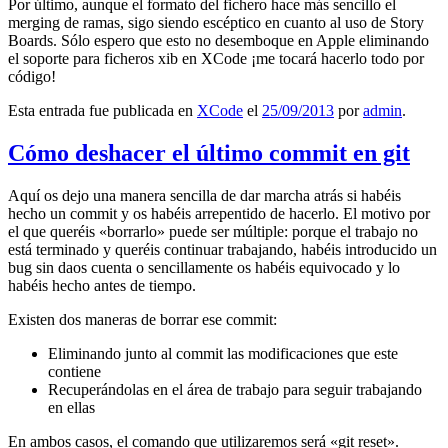
Por último, aunque el formato del fichero hace más sencillo el
merging de ramas, sigo siendo escéptico en cuanto al uso de Story
Boards. Sólo espero que esto no desemboque en Apple eliminando
el soporte para ficheros xib en XCode ¡me tocará hacerlo todo por
código!
Esta entrada fue publicada en
XCode
el
25/09/2013
por
admin
.
Cómo deshacer el último commit en git
Aquí os dejo una manera sencilla de dar marcha atrás si habéis
hecho un commit y os habéis arrepentido de hacerlo. El motivo por
el que queréis «borrarlo» puede ser múltiple: porque el trabajo no
está terminado y queréis continuar trabajando, habéis introducido un
bug sin daos cuenta o sencillamente os habéis equivocado y lo
habéis hecho antes de tiempo.
Existen dos maneras de borrar ese commit:
Eliminando junto al commit las modificaciones que este
contiene
Recuperándolas en el área de trabajo para seguir trabajando
en ellas
En ambos casos, el comando que utilizaremos será «git reset».