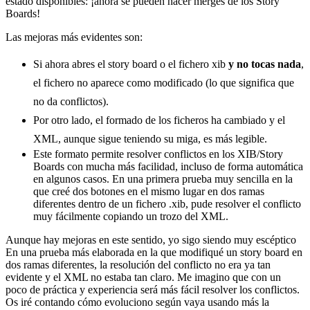
estado disponibles: ¡ahora se pueden hacer merges de los Story
Boards!
Las mejoras más evidentes son:
Si ahora abres el story board o el fichero xib
y no tocas nada
,
el fichero no aparece como modificado (lo que significa que
no da conflictos).
Por otro lado, el formado de los ficheros ha cambiado y el
XML, aunque sigue teniendo su miga, es más legible.
Este formato permite resolver conflictos en los XIB/Story
Boards con mucha más facilidad, incluso de forma automática
en algunos casos. En una primera prueba muy sencilla en la
que creé dos botones en el mismo lugar en dos ramas
diferentes dentro de un fichero .xib, pude resolver el conflicto
muy fácilmente copiando un trozo del XML.
Aunque hay mejoras en este sentido, yo sigo siendo muy escéptico
En una prueba más elaborada en la que modifiqué un story board en
dos ramas diferentes, la resolución del conflicto no era ya tan
evidente y el XML no estaba tan claro. Me imagino que con un
poco de práctica y experiencia será más fácil resolver los conflictos.
Os iré contando cómo evoluciono según vaya usando más la