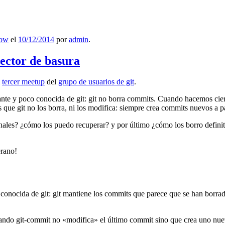
low
el
10/12/2014
por
admin
.
lector de basura
l
tercer meetup
del
grupo de usuarios de git
.
ante y poco conocida de git: git no borra commits. Cuando hacemos cie
que git no los borra, ni los modifica: siempre crea commits nuevos a par
nales? ¿cómo los puedo recuperar? y por último ¿cómo los borro definiti
erano!
 conocida de git: git mantiene los commits que parece que se han borra
ndo git-commit no «modifica» el último commit sino que crea uno nu