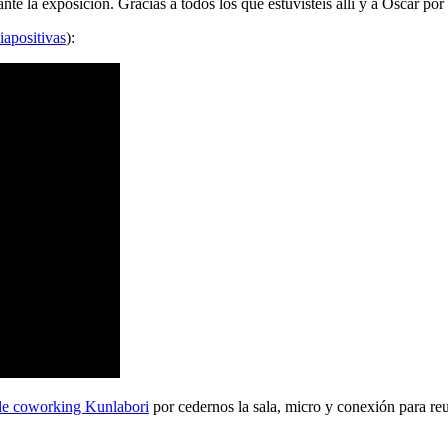
 la exposición. Gracias a todos los que estuvisteis allí y a Oscar por 
iapositivas
):
de coworking Kunlabori
por cedernos la sala, micro y conexión para reu