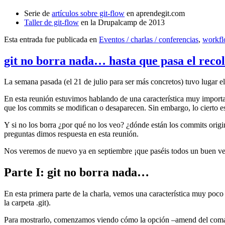
Serie de
artículos sobre git-flow
en aprendegit.com
Taller de git-flow
en la Drupalcamp de 2013
Esta entrada fue publicada en
Eventos / charlas / conferencias
,
workf
git no borra nada… hasta que pasa el reco
La semana pasada (el 21 de julio para ser más concretos) tuvo lugar e
En esta reunión estuvimos hablando de una característica muy import
que los commits se modifican o desaparecen. Sin embargo, lo cierto es 
Y si no los borra ¿por qué no los veo? ¿dónde están los commits origi
preguntas dimos respuesta en esta reunión.
Nos veremos de nuevo ya en septiembre ¡que paséis todos un buen v
Parte I: git no borra nada…
En esta primera parte de la charla, vemos una característica muy poco
la carpeta .git).
Para mostrarlo, comenzamos viendo cómo la opción –amend del coma