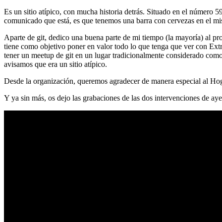
Es un sitio atípico, con mucha historia detrás. Situado en el número 5
comunicado que está, es que tenemos una barra con cervezas en el mi
Aparte de git, dedico una buena parte de mi tiempo (la mayoría) al
tiene como objetivo poner en valor todo lo que tenga que ver con Ex
tener un meetup de git en un lugar tradicionalmente considerado como 
avisamos que era un sitio atípico.
Desde la organización, queremos agradecer de manera especial al Hog
Y ya sin más, os dejo las grabaciones de las dos intervenciones de aye