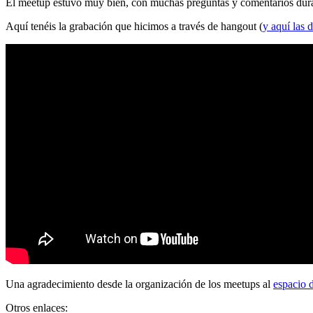
El meetup estuvo muy bien, con muchas preguntas y comentarios durante
Aquí tenéis la grabación que hicimos a través de hangout (
y aquí las d
Una agradecimiento desde la organización de los meetups al
espacio 
Otros enlaces: