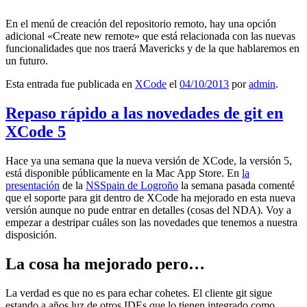
En el menú de creación del repositorio remoto, hay una opción
adicional «Create new remote» que está relacionada con las nuevas
funcionalidades que nos traerá Mavericks y de la que hablaremos en
un futuro.
Esta entrada fue publicada en
XCode
el
04/10/2013
por
admin
.
Repaso rápido a las novedades de git en
XCode 5
Hace ya una semana que la nueva versión de XCode, la versión 5,
está disponible públicamente en la Mac App Store. En
la
presentación
de la
NSSpain de Logroño
la semana pasada comenté
que el soporte para git dentro de XCode ha mejorado en esta nueva
versión aunque no pude entrar en detalles (cosas del NDA). Voy a
empezar a destripar cuáles son las novedades que tenemos a nuestra
disposición.
La cosa ha mejorado pero…
La verdad es que no es para echar cohetes. El cliente git sigue
estando a años luz de otros IDEs que lo tienen integrado como