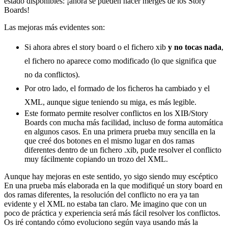
estado disponibles: ¡ahora se pueden hacer merges de los Story
Boards!
Las mejoras más evidentes son:
Si ahora abres el story board o el fichero xib
y no tocas nada
,
el fichero no aparece como modificado (lo que significa que
no da conflictos).
Por otro lado, el formado de los ficheros ha cambiado y el
XML, aunque sigue teniendo su miga, es más legible.
Este formato permite resolver conflictos en los XIB/Story
Boards con mucha más facilidad, incluso de forma automática
en algunos casos. En una primera prueba muy sencilla en la
que creé dos botones en el mismo lugar en dos ramas
diferentes dentro de un fichero .xib, pude resolver el conflicto
muy fácilmente copiando un trozo del XML.
Aunque hay mejoras en este sentido, yo sigo siendo muy escéptico
En una prueba más elaborada en la que modifiqué un story board en
dos ramas diferentes, la resolución del conflicto no era ya tan
evidente y el XML no estaba tan claro. Me imagino que con un
poco de práctica y experiencia será más fácil resolver los conflictos.
Os iré contando cómo evoluciono según vaya usando más la