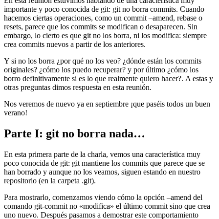
En esta reunión estuvimos hablando de una característica muy
importante y poco conocida de git: git no borra commits. Cuando
hacemos ciertas operaciones, como un commit –amend, rebase o
resets, parece que los commits se modifican o desaparecen. Sin
embargo, lo cierto es que git no los borra, ni los modifica: siempre
crea commits nuevos a partir de los anteriores.
Y si no los borra ¿por qué no los veo? ¿dónde están los commits
originales? ¿cómo los puedo recuperar? y por último ¿cómo los
borro definitivamente si es lo que realmente quiero hacer?. A estas y
otras preguntas dimos respuesta en esta reunión.
Nos veremos de nuevo ya en septiembre ¡que paséis todos un buen
verano!
Parte I: git no borra nada…
En esta primera parte de la charla, vemos una característica muy
poco conocida de git: git mantiene los commits que parece que se
han borrado y aunque no los veamos, siguen estando en nuestro
repositorio (en la carpeta .git).
Para mostrarlo, comenzamos viendo cómo la opción –amend del
comando git-commit no «modifica» el último commit sino que crea
uno nuevo. Después pasamos a demostrar este comportamiento