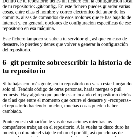
Dentro de tu repositorio tienes un fichero con la configuración local
de tu repositorio: .git/config. En este fichero puedes guardar varias
cosas, entre ellas el nombre y correo electrónico del autor de los
commits, alisas de comandos de esos molones que te has bajado de
internet y, en general, opciones de configuración específicas de ese
repositorio en esa máquina.
Este fichero tampoco se sube a tu servidor git, así que en caso de
desastre, lo pierdes y tienes que volver a generar la configuración
del repositorio.
6- git permite sobreescribir la historia de
tu repositorio
Si trabajas con más gente, en tu repositorio no vas a estar hurgando
solo tú. Tendrás código de otras personas, harás merges o pull
requests. Hay alguien que puede estar tocando el repositorio detrás
de tí así que entre el momento que ocurre el desastre y «recuperas»
el repositorio haciendo un clon, muchas cosas pueden haber
cambiado.
Ponte en esta situación: te vas de vacaciones mientras tus
compañeros trabajan en el repositorio. A la vuelta tu disco duro ha
muerto, o durante el viaje te roban el portátil, así que clonas de