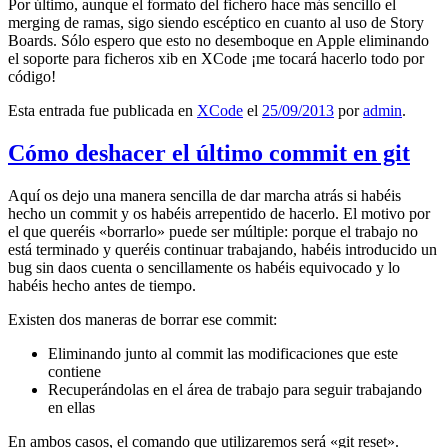
Por último, aunque el formato del fichero hace más sencillo el
merging de ramas, sigo siendo escéptico en cuanto al uso de Story
Boards. Sólo espero que esto no desemboque en Apple eliminando
el soporte para ficheros xib en XCode ¡me tocará hacerlo todo por
código!
Esta entrada fue publicada en
XCode
el
25/09/2013
por
admin
.
Cómo deshacer el último commit en git
Aquí os dejo una manera sencilla de dar marcha atrás si habéis
hecho un commit y os habéis arrepentido de hacerlo. El motivo por
el que queréis «borrarlo» puede ser múltiple: porque el trabajo no
está terminado y queréis continuar trabajando, habéis introducido un
bug sin daos cuenta o sencillamente os habéis equivocado y lo
habéis hecho antes de tiempo.
Existen dos maneras de borrar ese commit:
Eliminando junto al commit las modificaciones que este
contiene
Recuperándolas en el área de trabajo para seguir trabajando
en ellas
En ambos casos, el comando que utilizaremos será «git reset».