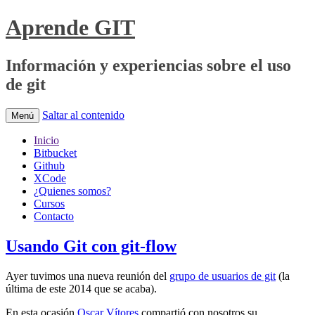
Aprende GIT
Información y experiencias sobre el uso
de git
Saltar al contenido
Menú
Inicio
Bitbucket
Github
XCode
¿Quienes somos?
Cursos
Contacto
Usando Git con git-flow
Ayer tuvimos una nueva reunión del
grupo de usuarios de git
(la
última de este 2014 que se acaba).
En esta ocasión
Oscar Vítores
compartió con nosotros su