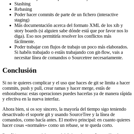
Stashing
Rebasing
Poder hacer commits de parte de un fichero (interactive
staging)
Más documentación acerca del formato XML de los xib y
story boards (si alguien sabe dónde está que por favor nos lo
diga). Eso nos permitiría resolver los conflictos más
fácilmente.
Poder trabajar con flujos de trabajo un poco más elaborados.
Si habéis trabajado o estáis trabajando con git-flow, vais a
necesitar línea de comandos o Sourcetree necesariamente.
Conclusión
Si no te quieres complicar y el uso que haces de git se limita a hacer
commits, push y pull, crear ramas y hacer merge, estás de
enhorabuena: estas operaciones puedes hacerlas ya de manera rápida
y efectiva en la nueva interfaz.
Ahora bien, si os soy sincero, la mayoría del tiempo sigo teniendo
desactivado el soporte git y usando SourceTree y la línea de
comandos, como hacía antes. El motivo principal: en cuanto quieres
hacer cosas «normales» como un rebase, se te queda corto.