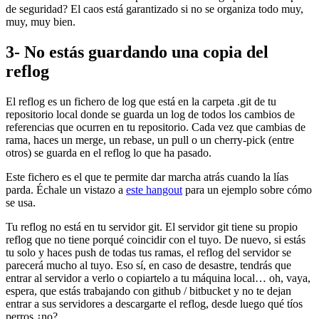
de seguridad? El caos está garantizado si no se organiza todo muy,
muy, muy bien.
3- No estás guardando una copia del
reflog
El reflog es un fichero de log que está en la carpeta .git de tu
repositorio local donde se guarda un log de todos los cambios de
referencias que ocurren en tu repositorio. Cada vez que cambias de
rama, haces un merge, un rebase, un pull o un cherry-pick (entre
otros) se guarda en el reflog lo que ha pasado.
Este fichero es el que te permite dar marcha atrás cuando la lías
parda. Échale un vistazo a
este hangout
para un ejemplo sobre cómo
se usa.
Tu reflog no está en tu servidor git. El servidor git tiene su propio
reflog que no tiene porqué coincidir con el tuyo. De nuevo, si estás
tu solo y haces push de todas tus ramas, el reflog del servidor se
parecerá mucho al tuyo. Eso sí, en caso de desastre, tendrás que
entrar al servidor a verlo o copiartelo a tu máquina local… oh, vaya,
espera, que estás trabajando con github / bitbucket y no te dejan
entrar a sus servidores a descargarte el reflog, desde luego qué tíos
perros ¿no?.