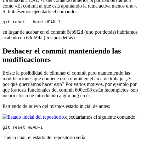
La sintaxis HEAD~1 del comando anterior la podríamos traducir
como «El commit al que está apuntando la rama activa menos uno».
Si hubiésemos ejecutado el comando:
git reset --hard HEAD~3
en lugar de acabar en el commit 6eb9f2d (uno por detrás) habríamos
acabado en 63db9fa (tres por detrás).
Deshacer el commit manteniendo las
modificaciones
Existe la posibilidad de eliminar el commit pero manteniendo las
modificaciones que contiene ese commit en el área de trabajo. ¿Y
por qué querríamos hacer esto? Por varios motivos, por ejemplo por
que los tests funcionales del commit 600cc08 están incompletos, son
incorrectos o he introducido algún bug en él.
Partiendo de nuevo del mismos estado inicial de antes:
ejecutaríamos el siguiente comando:
git reset HEAD~1
Tras lo cual, el estado del repositorio sería: