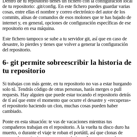
Dentro de tu repositorio tienes un fichero con la configuración local
de tu repositorio: .git/config. En este fichero puedes guardar varias
cosas, entre ellas el nombre y correo electrónico del autor de los
commits, alisas de comandos de esos molones que te has bajado de
internet y, en general, opciones de configuración específicas de ese
repositorio en esa máquina.
Este fichero tampoco se sube a tu servidor git, así que en caso de
desastre, lo pierdes y tienes que volver a generar la configuración
del repositorio.
6- git permite sobreescribir la historia de
tu repositorio
Si trabajas con más gente, en tu repositorio no vas a estar hurgando
solo tú. Tendrás código de otras personas, harás merges o pull
requests. Hay alguien que puede estar tocando el repositorio detrás
de tí así que entre el momento que ocurre el desastre y «recuperas»
el repositorio haciendo un clon, muchas cosas pueden haber
cambiado.
Ponte en esta situación: te vas de vacaciones mientras tus
compañeros trabajan en el repositorio. A la vuelta tu disco duro ha
muerto, o durante el viaje te roban el portátil, así que clonas de