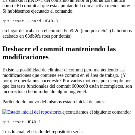
La sintaxis HEAD~1 del comando anterior la podríamos traducir
como «El commit al que está apuntando la rama activa menos uno».
Si hubiésemos ejecutado el comando:
git reset --hard HEAD~3
en lugar de acabar en el commit 6eb9f2d (uno por detrás) habríamos
acabado en 63db9fa (tres por detrás).
Deshacer el commit manteniendo las
modificaciones
Existe la posibilidad de eliminar el commit pero manteniendo las
modificaciones que contiene ese commit en el área de trabajo. ¿Y
por qué querríamos hacer esto? Por varios motivos, por ejemplo por
que los tests funcionales del commit 600cc08 están incompletos, son
incorrectos o he introducido algún bug en él.
Partiendo de nuevo del mismos estado inicial de antes:
ejecutaríamos el siguiente comando:
git reset HEAD~1
Tras lo cual, el estado del repositorio sería: