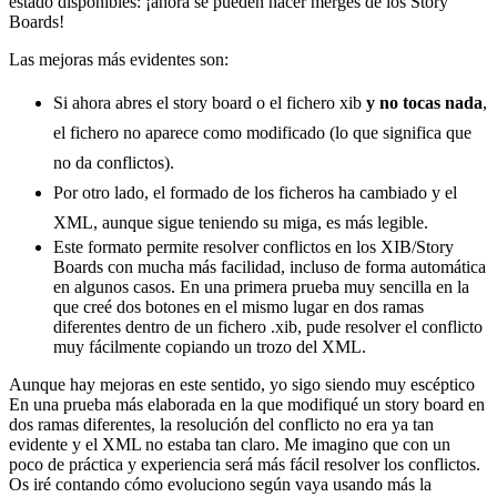
estado disponibles: ¡ahora se pueden hacer merges de los Story
Boards!
Las mejoras más evidentes son:
Si ahora abres el story board o el fichero xib
y no tocas nada
,
el fichero no aparece como modificado (lo que significa que
no da conflictos).
Por otro lado, el formado de los ficheros ha cambiado y el
XML, aunque sigue teniendo su miga, es más legible.
Este formato permite resolver conflictos en los XIB/Story
Boards con mucha más facilidad, incluso de forma automática
en algunos casos. En una primera prueba muy sencilla en la
que creé dos botones en el mismo lugar en dos ramas
diferentes dentro de un fichero .xib, pude resolver el conflicto
muy fácilmente copiando un trozo del XML.
Aunque hay mejoras en este sentido, yo sigo siendo muy escéptico
En una prueba más elaborada en la que modifiqué un story board en
dos ramas diferentes, la resolución del conflicto no era ya tan
evidente y el XML no estaba tan claro. Me imagino que con un
poco de práctica y experiencia será más fácil resolver los conflictos.
Os iré contando cómo evoluciono según vaya usando más la