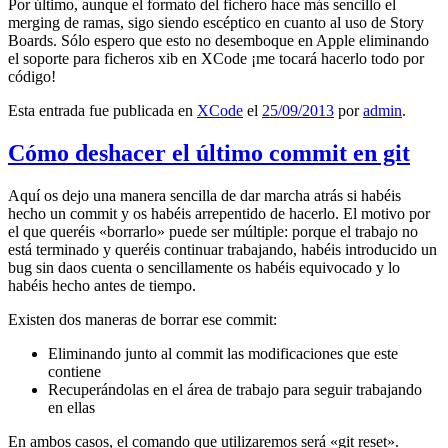
Por último, aunque el formato del fichero hace más sencillo el
merging de ramas, sigo siendo escéptico en cuanto al uso de Story
Boards. Sólo espero que esto no desemboque en Apple eliminando
el soporte para ficheros xib en XCode ¡me tocará hacerlo todo por
código!
Esta entrada fue publicada en
XCode
el
25/09/2013
por
admin
.
Cómo deshacer el último commit en git
Aquí os dejo una manera sencilla de dar marcha atrás si habéis
hecho un commit y os habéis arrepentido de hacerlo. El motivo por
el que queréis «borrarlo» puede ser múltiple: porque el trabajo no
está terminado y queréis continuar trabajando, habéis introducido un
bug sin daos cuenta o sencillamente os habéis equivocado y lo
habéis hecho antes de tiempo.
Existen dos maneras de borrar ese commit:
Eliminando junto al commit las modificaciones que este
contiene
Recuperándolas en el área de trabajo para seguir trabajando
en ellas
En ambos casos, el comando que utilizaremos será «git reset».