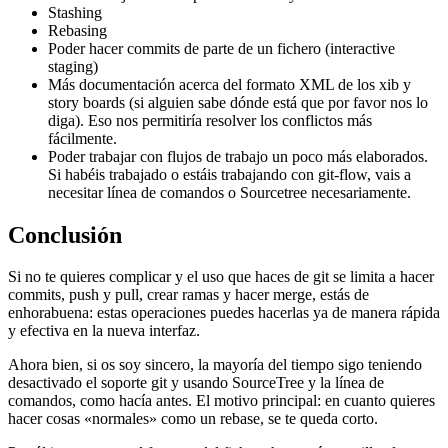
Stashing
Rebasing
Poder hacer commits de parte de un fichero (interactive
staging)
Más documentación acerca del formato XML de los xib y
story boards (si alguien sabe dónde está que por favor nos lo
diga). Eso nos permitiría resolver los conflictos más
fácilmente.
Poder trabajar con flujos de trabajo un poco más elaborados.
Si habéis trabajado o estáis trabajando con git-flow, vais a
necesitar línea de comandos o Sourcetree necesariamente.
Conclusión
Si no te quieres complicar y el uso que haces de git se limita a hacer
commits, push y pull, crear ramas y hacer merge, estás de
enhorabuena: estas operaciones puedes hacerlas ya de manera rápida
y efectiva en la nueva interfaz.
Ahora bien, si os soy sincero, la mayoría del tiempo sigo teniendo
desactivado el soporte git y usando SourceTree y la línea de
comandos, como hacía antes. El motivo principal: en cuanto quieres
hacer cosas «normales» como un rebase, se te queda corto.