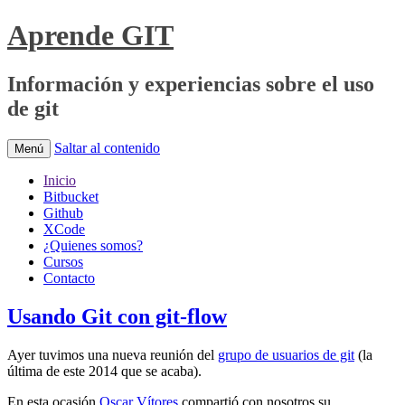
Aprende GIT
Información y experiencias sobre el uso
de git
Saltar al contenido
Menú
Inicio
Bitbucket
Github
XCode
¿Quienes somos?
Cursos
Contacto
Usando Git con git-flow
Ayer tuvimos una nueva reunión del
grupo de usuarios de git
(la
última de este 2014 que se acaba).
En esta ocasión
Oscar Vítores
compartió con nosotros su