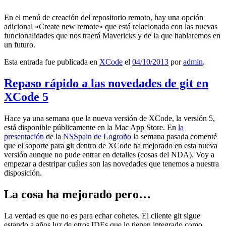
En el menú de creación del repositorio remoto, hay una opción
adicional «Create new remote» que está relacionada con las nuevas
funcionalidades que nos traerá Mavericks y de la que hablaremos en
un futuro.
Esta entrada fue publicada en
XCode
el
04/10/2013
por
admin
.
Repaso rápido a las novedades de git en
XCode 5
Hace ya una semana que la nueva versión de XCode, la versión 5,
está disponible públicamente en la Mac App Store. En
la
presentación
de la
NSSpain de Logroño
la semana pasada comenté
que el soporte para git dentro de XCode ha mejorado en esta nueva
versión aunque no pude entrar en detalles (cosas del NDA). Voy a
empezar a destripar cuáles son las novedades que tenemos a nuestra
disposición.
La cosa ha mejorado pero…
La verdad es que no es para echar cohetes. El cliente git sigue
estando a años luz de otros IDEs que lo tienen integrado como