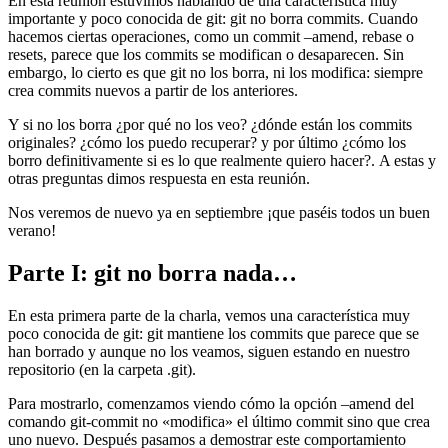
En esta reunión estuvimos hablando de una característica muy
importante y poco conocida de git: git no borra commits. Cuando
hacemos ciertas operaciones, como un commit –amend, rebase o
resets, parece que los commits se modifican o desaparecen. Sin
embargo, lo cierto es que git no los borra, ni los modifica: siempre
crea commits nuevos a partir de los anteriores.
Y si no los borra ¿por qué no los veo? ¿dónde están los commits
originales? ¿cómo los puedo recuperar? y por último ¿cómo los
borro definitivamente si es lo que realmente quiero hacer?. A estas y
otras preguntas dimos respuesta en esta reunión.
Nos veremos de nuevo ya en septiembre ¡que paséis todos un buen
verano!
Parte I: git no borra nada…
En esta primera parte de la charla, vemos una característica muy
poco conocida de git: git mantiene los commits que parece que se
han borrado y aunque no los veamos, siguen estando en nuestro
repositorio (en la carpeta .git).
Para mostrarlo, comenzamos viendo cómo la opción –amend del
comando git-commit no «modifica» el último commit sino que crea
uno nuevo. Después pasamos a demostrar este comportamiento