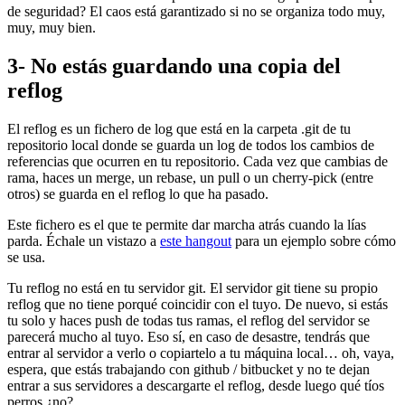
de seguridad? El caos está garantizado si no se organiza todo muy,
muy, muy bien.
3- No estás guardando una copia del
reflog
El reflog es un fichero de log que está en la carpeta .git de tu
repositorio local donde se guarda un log de todos los cambios de
referencias que ocurren en tu repositorio. Cada vez que cambias de
rama, haces un merge, un rebase, un pull o un cherry-pick (entre
otros) se guarda en el reflog lo que ha pasado.
Este fichero es el que te permite dar marcha atrás cuando la lías
parda. Échale un vistazo a
este hangout
para un ejemplo sobre cómo
se usa.
Tu reflog no está en tu servidor git. El servidor git tiene su propio
reflog que no tiene porqué coincidir con el tuyo. De nuevo, si estás
tu solo y haces push de todas tus ramas, el reflog del servidor se
parecerá mucho al tuyo. Eso sí, en caso de desastre, tendrás que
entrar al servidor a verlo o copiartelo a tu máquina local… oh, vaya,
espera, que estás trabajando con github / bitbucket y no te dejan
entrar a sus servidores a descargarte el reflog, desde luego qué tíos
perros ¿no?.