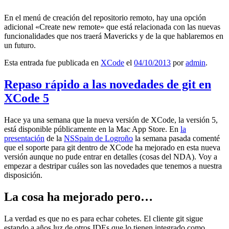
En el menú de creación del repositorio remoto, hay una opción
adicional «Create new remote» que está relacionada con las nuevas
funcionalidades que nos traerá Mavericks y de la que hablaremos en
un futuro.
Esta entrada fue publicada en
XCode
el
04/10/2013
por
admin
.
Repaso rápido a las novedades de git en
XCode 5
Hace ya una semana que la nueva versión de XCode, la versión 5,
está disponible públicamente en la Mac App Store. En
la
presentación
de la
NSSpain de Logroño
la semana pasada comenté
que el soporte para git dentro de XCode ha mejorado en esta nueva
versión aunque no pude entrar en detalles (cosas del NDA). Voy a
empezar a destripar cuáles son las novedades que tenemos a nuestra
disposición.
La cosa ha mejorado pero…
La verdad es que no es para echar cohetes. El cliente git sigue
estando a años luz de otros IDEs que lo tienen integrado como