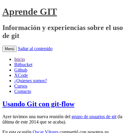
Aprende GIT
Información y experiencias sobre el uso
de git
Saltar al contenido
Menú
Inicio
Bitbucket
Github
XCode
¿Quienes somos?
Cursos
Contacto
Usando Git con git-flow
Ayer tuvimos una nueva reunión del
grupo de usuarios de git
(la
última de este 2014 que se acaba).
En esta ocasión
Oscar Vítores
compartió con nosotros su