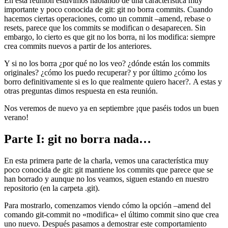
En esta reunión estuvimos hablando de una característica muy
importante y poco conocida de git: git no borra commits. Cuando
hacemos ciertas operaciones, como un commit –amend, rebase o
resets, parece que los commits se modifican o desaparecen. Sin
embargo, lo cierto es que git no los borra, ni los modifica: siempre
crea commits nuevos a partir de los anteriores.
Y si no los borra ¿por qué no los veo? ¿dónde están los commits
originales? ¿cómo los puedo recuperar? y por último ¿cómo los
borro definitivamente si es lo que realmente quiero hacer?. A estas y
otras preguntas dimos respuesta en esta reunión.
Nos veremos de nuevo ya en septiembre ¡que paséis todos un buen
verano!
Parte I: git no borra nada…
En esta primera parte de la charla, vemos una característica muy
poco conocida de git: git mantiene los commits que parece que se
han borrado y aunque no los veamos, siguen estando en nuestro
repositorio (en la carpeta .git).
Para mostrarlo, comenzamos viendo cómo la opción –amend del
comando git-commit no «modifica» el último commit sino que crea
uno nuevo. Después pasamos a demostrar este comportamiento