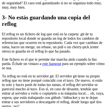
de seguridad? El caos está garantizado si no se organiza todo muy,
muy, muy bien.
3- No estás guardando una copia del
reflog
El reflog es un fichero de log que está en la carpeta .git de tu
repositorio local donde se guarda un log de todos los cambios de
referencias que ocurren en tu repositorio. Cada vez que cambias de
rama, haces un merge, un rebase, un pull o un cherry-pick (entre
otros) se guarda en el reflog lo que ha pasado.
Este fichero es el que te permite dar marcha atrás cuando la lías
parda. Échale un vistazo a
este hangout
para un ejemplo sobre cómo
se usa.
Tu reflog no está en tu servidor git. El servidor git tiene su propio
reflog que no tiene porqué coincidir con el tuyo. De nuevo, si estás
tu solo y haces push de todas tus ramas, el reflog del servidor se
parecerá mucho al tuyo. Eso sí, en caso de desastre, tendrás que
entrar al servidor a verlo o copiartelo a tu máquina local… oh, vaya,
espera, que estás trabajando con github / bitbucket y no te dejan
entrar a sus servidores a descargarte el reflog, desde luego qué tíos
perros ¿no?.