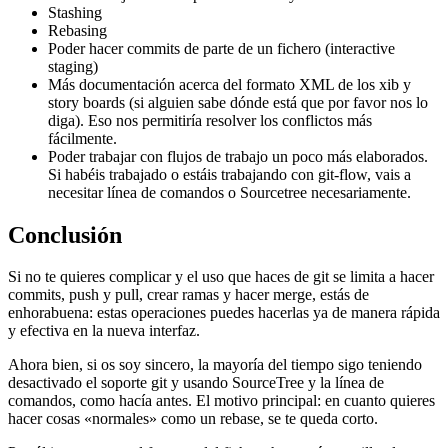
Stashing
Rebasing
Poder hacer commits de parte de un fichero (interactive
staging)
Más documentación acerca del formato XML de los xib y
story boards (si alguien sabe dónde está que por favor nos lo
diga). Eso nos permitiría resolver los conflictos más
fácilmente.
Poder trabajar con flujos de trabajo un poco más elaborados.
Si habéis trabajado o estáis trabajando con git-flow, vais a
necesitar línea de comandos o Sourcetree necesariamente.
Conclusión
Si no te quieres complicar y el uso que haces de git se limita a hacer
commits, push y pull, crear ramas y hacer merge, estás de
enhorabuena: estas operaciones puedes hacerlas ya de manera rápida
y efectiva en la nueva interfaz.
Ahora bien, si os soy sincero, la mayoría del tiempo sigo teniendo
desactivado el soporte git y usando SourceTree y la línea de
comandos, como hacía antes. El motivo principal: en cuanto quieres
hacer cosas «normales» como un rebase, se te queda corto.