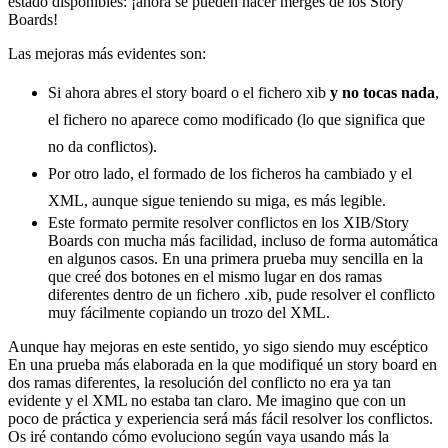
estado disponibles: ¡ahora se pueden hacer merges de los Story
Boards!
Las mejoras más evidentes son:
Si ahora abres el story board o el fichero xib
y no tocas nada
,
el fichero no aparece como modificado (lo que significa que
no da conflictos).
Por otro lado, el formado de los ficheros ha cambiado y el
XML, aunque sigue teniendo su miga, es más legible.
Este formato permite resolver conflictos en los XIB/Story
Boards con mucha más facilidad, incluso de forma automática
en algunos casos. En una primera prueba muy sencilla en la
que creé dos botones en el mismo lugar en dos ramas
diferentes dentro de un fichero .xib, pude resolver el conflicto
muy fácilmente copiando un trozo del XML.
Aunque hay mejoras en este sentido, yo sigo siendo muy escéptico
En una prueba más elaborada en la que modifiqué un story board en
dos ramas diferentes, la resolución del conflicto no era ya tan
evidente y el XML no estaba tan claro. Me imagino que con un
poco de práctica y experiencia será más fácil resolver los conflictos.
Os iré contando cómo evoluciono según vaya usando más la