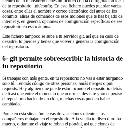
Dentro de tu repositorio tienes un fichero con la configuración local
de tu repositorio: .git/config. En este fichero puedes guardar varias
cosas, entre ellas el nombre y correo electrónico del autor de los
commits, alisas de comandos de esos molones que te has bajado de
internet y, en general, opciones de configuración específicas de ese
repositorio en esa máquina.
Este fichero tampoco se sube a tu servidor git, así que en caso de
desastre, lo pierdes y tienes que volver a generar la configuración
del repositorio.
6- git permite sobreescribir la historia de
tu repositorio
Si trabajas con más gente, en tu repositorio no vas a estar hurgando
solo tú. Tendrás código de otras personas, harás merges o pull
requests. Hay alguien que puede estar tocando el repositorio detrás
de tí así que entre el momento que ocurre el desastre y «recuperas»
el repositorio haciendo un clon, muchas cosas pueden haber
cambiado.
Ponte en esta situación: te vas de vacaciones mientras tus
compañeros trabajan en el repositorio. A la vuelta tu disco duro ha
muerto, o durante el viaje te roban el portátil, así que clonas de