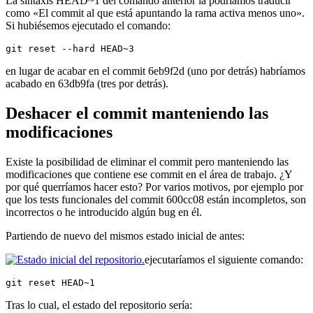
La sintaxis HEAD~1 del comando anterior la podríamos traducir
como «El commit al que está apuntando la rama activa menos uno».
Si hubiésemos ejecutado el comando:
git reset --hard HEAD~3
en lugar de acabar en el commit 6eb9f2d (uno por detrás) habríamos
acabado en 63db9fa (tres por detrás).
Deshacer el commit manteniendo las
modificaciones
Existe la posibilidad de eliminar el commit pero manteniendo las
modificaciones que contiene ese commit en el área de trabajo. ¿Y
por qué querríamos hacer esto? Por varios motivos, por ejemplo por
que los tests funcionales del commit 600cc08 están incompletos, son
incorrectos o he introducido algún bug en él.
Partiendo de nuevo del mismos estado inicial de antes:
ejecutaríamos el siguiente comando:
git reset HEAD~1
Tras lo cual, el estado del repositorio sería: