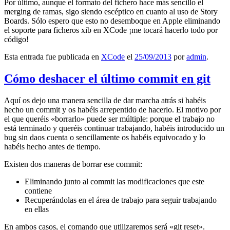
Por último, aunque el formato del fichero hace más sencillo el
merging de ramas, sigo siendo escéptico en cuanto al uso de Story
Boards. Sólo espero que esto no desemboque en Apple eliminando
el soporte para ficheros xib en XCode ¡me tocará hacerlo todo por
código!
Esta entrada fue publicada en
XCode
el
25/09/2013
por
admin
.
Cómo deshacer el último commit en git
Aquí os dejo una manera sencilla de dar marcha atrás si habéis
hecho un commit y os habéis arrepentido de hacerlo. El motivo por
el que queréis «borrarlo» puede ser múltiple: porque el trabajo no
está terminado y queréis continuar trabajando, habéis introducido un
bug sin daos cuenta o sencillamente os habéis equivocado y lo
habéis hecho antes de tiempo.
Existen dos maneras de borrar ese commit:
Eliminando junto al commit las modificaciones que este
contiene
Recuperándolas en el área de trabajo para seguir trabajando
en ellas
En ambos casos, el comando que utilizaremos será «git reset».