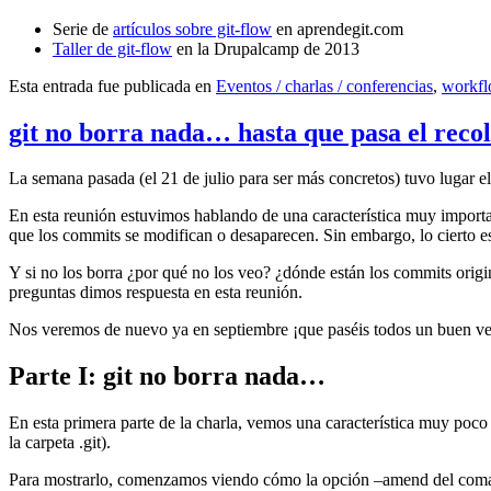
Serie de
artículos sobre git-flow
en aprendegit.com
Taller de git-flow
en la Drupalcamp de 2013
Esta entrada fue publicada en
Eventos / charlas / conferencias
,
workf
git no borra nada… hasta que pasa el reco
La semana pasada (el 21 de julio para ser más concretos) tuvo lugar e
En esta reunión estuvimos hablando de una característica muy import
que los commits se modifican o desaparecen. Sin embargo, lo cierto es 
Y si no los borra ¿por qué no los veo? ¿dónde están los commits origi
preguntas dimos respuesta en esta reunión.
Nos veremos de nuevo ya en septiembre ¡que paséis todos un buen v
Parte I: git no borra nada…
En esta primera parte de la charla, vemos una característica muy poco
la carpeta .git).
Para mostrarlo, comenzamos viendo cómo la opción –amend del coma