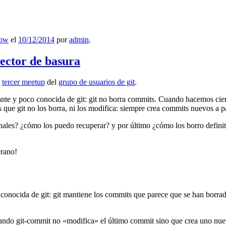
low
el
10/12/2014
por
admin
.
lector de basura
l
tercer meetup
del
grupo de usuarios de git
.
ante y poco conocida de git: git no borra commits. Cuando hacemos cie
que git no los borra, ni los modifica: siempre crea commits nuevos a par
nales? ¿cómo los puedo recuperar? y por último ¿cómo los borro definiti
erano!
 conocida de git: git mantiene los commits que parece que se han borra
ndo git-commit no «modifica» el último commit sino que crea uno nu