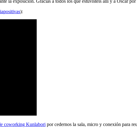
 la exposición. Gracias a todos los que estuvisteis allí y a Oscar por 
iapositivas
):
de coworking Kunlabori
por cedernos la sala, micro y conexión para reu