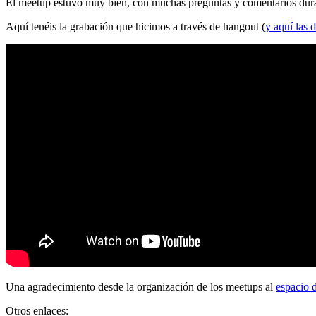
El meetup estuvo muy bien, con muchas preguntas y comentarios durante
Aquí tenéis la grabación que hicimos a través de hangout (
y aquí las d
Una agradecimiento desde la organización de los meetups al
espacio 
Otros enlaces: