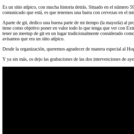
Es un sitio atípico, con mucha historia detrás. Situado en el número 5
comunicado que está, es que tenemos una barra con cervezas en el mi
Aparte de git, dedico una buena parte de mi tiempo (la mayoría) al
tiene como objetivo poner en valor todo lo que tenga que ver con Ex
tener un meetup de git en un lugar tradicionalmente considerado como 
avisamos que era un sitio atípico.
Desde la organización, queremos agradecer de manera especial al Hog
Y ya sin más, os dejo las grabaciones de las dos intervenciones de aye