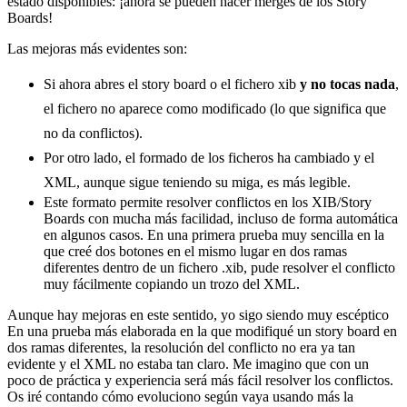
estado disponibles: ¡ahora se pueden hacer merges de los Story
Boards!
Las mejoras más evidentes son:
Si ahora abres el story board o el fichero xib
y no tocas nada
,
el fichero no aparece como modificado (lo que significa que
no da conflictos).
Por otro lado, el formado de los ficheros ha cambiado y el
XML, aunque sigue teniendo su miga, es más legible.
Este formato permite resolver conflictos en los XIB/Story
Boards con mucha más facilidad, incluso de forma automática
en algunos casos. En una primera prueba muy sencilla en la
que creé dos botones en el mismo lugar en dos ramas
diferentes dentro de un fichero .xib, pude resolver el conflicto
muy fácilmente copiando un trozo del XML.
Aunque hay mejoras en este sentido, yo sigo siendo muy escéptico
En una prueba más elaborada en la que modifiqué un story board en
dos ramas diferentes, la resolución del conflicto no era ya tan
evidente y el XML no estaba tan claro. Me imagino que con un
poco de práctica y experiencia será más fácil resolver los conflictos.
Os iré contando cómo evoluciono según vaya usando más la