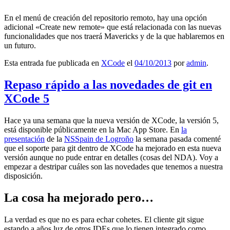
En el menú de creación del repositorio remoto, hay una opción
adicional «Create new remote» que está relacionada con las nuevas
funcionalidades que nos traerá Mavericks y de la que hablaremos en
un futuro.
Esta entrada fue publicada en
XCode
el
04/10/2013
por
admin
.
Repaso rápido a las novedades de git en
XCode 5
Hace ya una semana que la nueva versión de XCode, la versión 5,
está disponible públicamente en la Mac App Store. En
la
presentación
de la
NSSpain de Logroño
la semana pasada comenté
que el soporte para git dentro de XCode ha mejorado en esta nueva
versión aunque no pude entrar en detalles (cosas del NDA). Voy a
empezar a destripar cuáles son las novedades que tenemos a nuestra
disposición.
La cosa ha mejorado pero…
La verdad es que no es para echar cohetes. El cliente git sigue
estando a años luz de otros IDEs que lo tienen integrado como