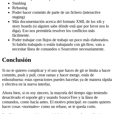
Stashing
Rebasing
Poder hacer commits de parte de un fichero (interactive
staging)
Más documentación acerca del formato XML de los xib y
story boards (si alguien sabe dónde está que por favor nos lo
diga). Eso nos permitiría resolver los conflictos más
fácilmente.
Poder trabajar con flujos de trabajo un poco más elaborados.
Si habéis trabajado o estáis trabajando con git-flow, vais a
necesitar línea de comandos o Sourcetree necesariamente.
Conclusión
Si no te quieres complicar y el uso que haces de git se limita a hacer
commits, push y pull, crear ramas y hacer merge, estás de
enhorabuena: estas operaciones puedes hacerlas ya de manera rápida
y efectiva en la nueva interfaz.
Ahora bien, si os soy sincero, la mayoría del tiempo sigo teniendo
desactivado el soporte git y usando SourceTree y la línea de
comandos, como hacía antes. El motivo principal: en cuanto quieres
hacer cosas «normales» como un rebase, se te queda corto.