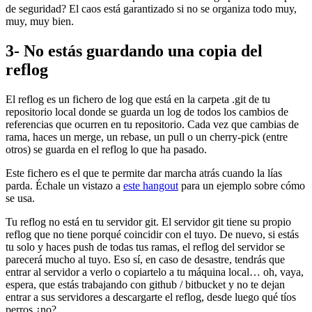
de seguridad? El caos está garantizado si no se organiza todo muy,
muy, muy bien.
3- No estás guardando una copia del
reflog
El reflog es un fichero de log que está en la carpeta .git de tu
repositorio local donde se guarda un log de todos los cambios de
referencias que ocurren en tu repositorio. Cada vez que cambias de
rama, haces un merge, un rebase, un pull o un cherry-pick (entre
otros) se guarda en el reflog lo que ha pasado.
Este fichero es el que te permite dar marcha atrás cuando la lías
parda. Échale un vistazo a
este hangout
para un ejemplo sobre cómo
se usa.
Tu reflog no está en tu servidor git. El servidor git tiene su propio
reflog que no tiene porqué coincidir con el tuyo. De nuevo, si estás
tu solo y haces push de todas tus ramas, el reflog del servidor se
parecerá mucho al tuyo. Eso sí, en caso de desastre, tendrás que
entrar al servidor a verlo o copiartelo a tu máquina local… oh, vaya,
espera, que estás trabajando con github / bitbucket y no te dejan
entrar a sus servidores a descargarte el reflog, desde luego qué tíos
perros ¿no?.