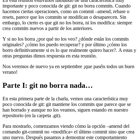
En esta reunión estuvimos hablando de una característica muy
importante y poco conocida de git: git no borra commits. Cuando
hacemos ciertas operaciones, como un commit –amend, rebase o
resets, parece que los commits se modifican o desaparecen. Sin
embargo, lo cierto es que git no los borra, ni los modifica: siempre
crea commits nuevos a partir de los anteriores.
Y si no los borra ¿por qué no los veo? ¿dónde están los commits
originales? ¿cómo los puedo recuperar? y por último ¿cómo los
borro definitivamente si es lo que realmente quiero hacer?. A estas y
otras preguntas dimos respuesta en esta reunión.
Nos veremos de nuevo ya en septiembre ¡que paséis todos un buen
verano!
Parte I: git no borra nada…
En esta primera parte de la charla, vemos una característica muy
poco conocida de git: git mantiene los commits que parece que se
han borrado y aunque no los veamos, siguen estando en nuestro
repositorio (en la carpeta .git).
Para mostrarlo, comenzamos viendo cómo la opción –amend del
comando git-commit no «modifica» el último commit sino que crea
uno nuevo. Después pasamos a demostrar este comportamiento