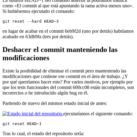
La sintaxis HEAD~1 del comando anterior la podríamos traducir
como «El commit al que está apuntando la rama activa menos uno».
Si hubiésemos ejecutado el comando:
git reset --hard HEAD~3
en lugar de acabar en el commit 6eb9f2d (uno por detrás) habríamos
acabado en 63db9fa (tres por detrás).
Deshacer el commit manteniendo las
modificaciones
Existe la posibilidad de eliminar el commit pero manteniendo las
modificaciones que contiene ese commit en el área de trabajo. ¿Y
por qué querríamos hacer esto? Por varios motivos, por ejemplo por
que los tests funcionales del commit 600cc08 están incompletos, son
incorrectos o he introducido algún bug en él.
Partiendo de nuevo del mismos estado inicial de antes:
ejecutaríamos el siguiente comando:
git reset HEAD~1
Tras lo cual, el estado del repositorio sería: