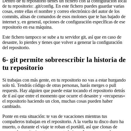
Dentro de tu repositorio tienes un fichero con la configuración local
de tu repositorio: .git/config. En este fichero puedes guardar varias
cosas, entre ellas el nombre y correo electrónico del autor de los
commits, alisas de comandos de esos molones que te has bajado de
internet y, en general, opciones de configuración específicas de ese
repositorio en esa máquina.
Este fichero tampoco se sube a tu servidor git, así que en caso de
desastre, lo pierdes y tienes que volver a generar la configuración
del repositorio.
6- git permite sobreescribir la historia de
tu repositorio
Si trabajas con más gente, en tu repositorio no vas a estar hurgando
solo tú. Tendrás código de otras personas, harás merges o pull
requests. Hay alguien que puede estar tocando el repositorio detrás
de tí así que entre el momento que ocurre el desastre y «recuperas»
el repositorio haciendo un clon, muchas cosas pueden haber
cambiado.
Ponte en esta situación: te vas de vacaciones mientras tus
compañeros trabajan en el repositorio. A la vuelta tu disco duro ha
muerto, o durante el viaje te roban el portátil, así que clonas de