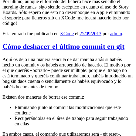
Por último, aunque el formato del fichero hace más sencillo el
merging de ramas, sigo siendo escéptico en cuanto al uso de Story
Boards. Sólo espero que esto no desemboque en Apple eliminando
el soporte para ficheros xib en XCode ¡me tocará hacerlo todo por
código!
Esta entrada fue publicada en
XCode
el
25/09/2013
por
admin
.
Cómo deshacer el último commit en git
Aquí os dejo una manera sencilla de dar marcha atrás si habéis
hecho un commit y os habéis arrepentido de hacerlo. El motivo por
el que queréis «borrarlo» puede ser múltiple: porque el trabajo no
está terminado y queréis continuar trabajando, habéis introducido un
bug sin daos cuenta o sencillamente os habéis equivocado y lo
habéis hecho antes de tiempo.
Existen dos maneras de borrar ese commit:
Eliminando junto al commit las modificaciones que este
contiene
Recuperándolas en el área de trabajo para seguir trabajando
en ellas
En ambos casos, el comando que utilizaremos será «git reset».