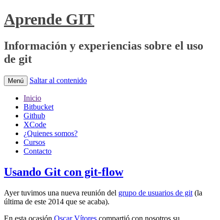
Aprende GIT
Información y experiencias sobre el uso
de git
Saltar al contenido
Menú
Inicio
Bitbucket
Github
XCode
¿Quienes somos?
Cursos
Contacto
Usando Git con git-flow
Ayer tuvimos una nueva reunión del
grupo de usuarios de git
(la
última de este 2014 que se acaba).
En esta ocasión
Oscar Vítores
compartió con nosotros su