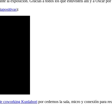
 la exposición. Gracias a todos los que estuvisteis allí y a Oscar por 
iapositivas
):
de coworking Kunlabori
por cedernos la sala, micro y conexión para reu