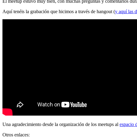
El meetup estuvo muy bien, con muchas preguntas y comentarios durante
Aquí tenéis la grabación que hicimos a través de hangout (
y aquí las d
Una agradecimiento desde la organización de los meetups al
espacio 
Otros enlaces: