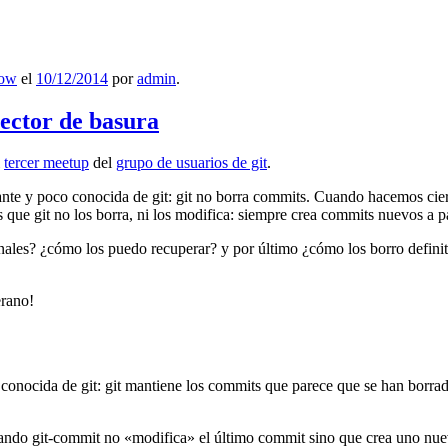
low
el
10/12/2014
por
admin
.
lector de basura
l
tercer meetup
del
grupo de usuarios de git
.
ante y poco conocida de git: git no borra commits. Cuando hacemos cie
que git no los borra, ni los modifica: siempre crea commits nuevos a par
nales? ¿cómo los puedo recuperar? y por último ¿cómo los borro definiti
erano!
 conocida de git: git mantiene los commits que parece que se han borra
ndo git-commit no «modifica» el último commit sino que crea uno nu