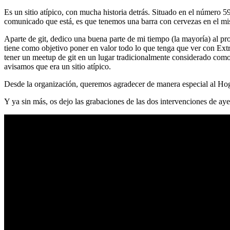
Es un sitio atípico, con mucha historia detrás. Situado en el número 5
comunicado que está, es que tenemos una barra con cervezas en el mi
Aparte de git, dedico una buena parte de mi tiempo (la mayoría) al
tiene como objetivo poner en valor todo lo que tenga que ver con Ex
tener un meetup de git en un lugar tradicionalmente considerado como 
avisamos que era un sitio atípico.
Desde la organización, queremos agradecer de manera especial al Hog
Y ya sin más, os dejo las grabaciones de las dos intervenciones de aye