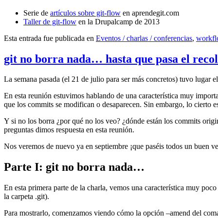
Serie de
artículos sobre git-flow
en aprendegit.com
Taller de git-flow
en la Drupalcamp de 2013
Esta entrada fue publicada en
Eventos / charlas / conferencias
,
workf
git no borra nada… hasta que pasa el reco
La semana pasada (el 21 de julio para ser más concretos) tuvo lugar e
En esta reunión estuvimos hablando de una característica muy import
que los commits se modifican o desaparecen. Sin embargo, lo cierto es 
Y si no los borra ¿por qué no los veo? ¿dónde están los commits origi
preguntas dimos respuesta en esta reunión.
Nos veremos de nuevo ya en septiembre ¡que paséis todos un buen v
Parte I: git no borra nada…
En esta primera parte de la charla, vemos una característica muy poco
la carpeta .git).
Para mostrarlo, comenzamos viendo cómo la opción –amend del coma