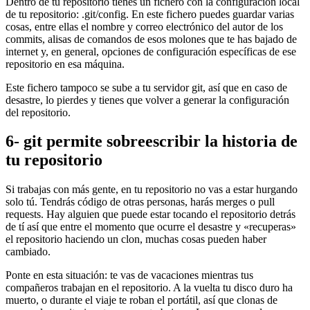
Dentro de tu repositorio tienes un fichero con la configuración local
de tu repositorio: .git/config. En este fichero puedes guardar varias
cosas, entre ellas el nombre y correo electrónico del autor de los
commits, alisas de comandos de esos molones que te has bajado de
internet y, en general, opciones de configuración específicas de ese
repositorio en esa máquina.
Este fichero tampoco se sube a tu servidor git, así que en caso de
desastre, lo pierdes y tienes que volver a generar la configuración
del repositorio.
6- git permite sobreescribir la historia de
tu repositorio
Si trabajas con más gente, en tu repositorio no vas a estar hurgando
solo tú. Tendrás código de otras personas, harás merges o pull
requests. Hay alguien que puede estar tocando el repositorio detrás
de tí así que entre el momento que ocurre el desastre y «recuperas»
el repositorio haciendo un clon, muchas cosas pueden haber
cambiado.
Ponte en esta situación: te vas de vacaciones mientras tus
compañeros trabajan en el repositorio. A la vuelta tu disco duro ha
muerto, o durante el viaje te roban el portátil, así que clonas de