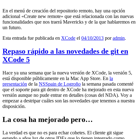
En el menú de creación del repositorio remoto, hay una opción
adicional «Create new remote» que está relacionada con las nuevas
funcionalidades que nos traerá Mavericks y de la que hablaremos en
un futuro.
Esta entrada fue publicada en
XCode
el
04/10/2013
por
admin
.
Repaso rápido a las novedades de git en
XCode 5
Hace ya una semana que la nueva versión de XCode, la versión 5,
está disponible públicamente en la Mac App Store. En
la
presentación
de la
NSSpain de Logroño
la semana pasada comenté
que el soporte para git dentro de XCode ha mejorado en esta nueva
versión aunque no pude entrar en detalles (cosas del NDA). Voy a
empezar a destripar cuáles son las novedades que tenemos a nuestra
disposición.
La cosa ha mejorado pero…
La verdad es que no es para echar cohetes. El cliente git sigue
estando a años luz de otros IDEs que lo tienen integrado como