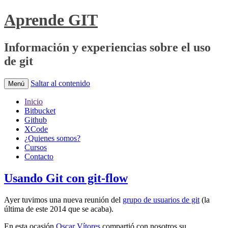
Aprende GIT
Información y experiencias sobre el uso
de git
Saltar al contenido
Menú
Inicio
Bitbucket
Github
XCode
¿Quienes somos?
Cursos
Contacto
Usando Git con git-flow
Ayer tuvimos una nueva reunión del
grupo de usuarios de git
(la
última de este 2014 que se acaba).
En esta ocasión
Oscar Vítores
compartió con nosotros su