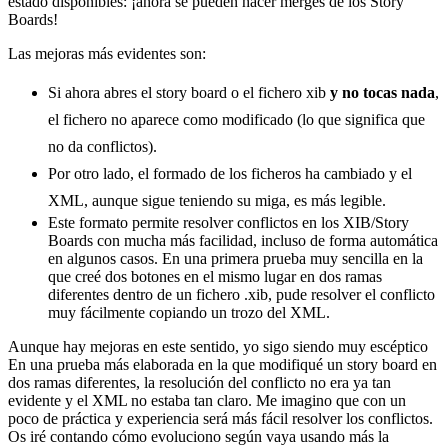
estado disponibles: ¡ahora se pueden hacer merges de los Story
Boards!
Las mejoras más evidentes son:
Si ahora abres el story board o el fichero xib
y no tocas nada
,
el fichero no aparece como modificado (lo que significa que
no da conflictos).
Por otro lado, el formado de los ficheros ha cambiado y el
XML, aunque sigue teniendo su miga, es más legible.
Este formato permite resolver conflictos en los XIB/Story
Boards con mucha más facilidad, incluso de forma automática
en algunos casos. En una primera prueba muy sencilla en la
que creé dos botones en el mismo lugar en dos ramas
diferentes dentro de un fichero .xib, pude resolver el conflicto
muy fácilmente copiando un trozo del XML.
Aunque hay mejoras en este sentido, yo sigo siendo muy escéptico
En una prueba más elaborada en la que modifiqué un story board en
dos ramas diferentes, la resolución del conflicto no era ya tan
evidente y el XML no estaba tan claro. Me imagino que con un
poco de práctica y experiencia será más fácil resolver los conflictos.
Os iré contando cómo evoluciono según vaya usando más la