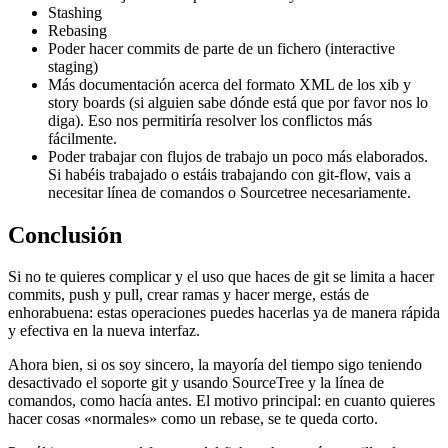
Stashing
Rebasing
Poder hacer commits de parte de un fichero (interactive
staging)
Más documentación acerca del formato XML de los xib y
story boards (si alguien sabe dónde está que por favor nos lo
diga). Eso nos permitiría resolver los conflictos más
fácilmente.
Poder trabajar con flujos de trabajo un poco más elaborados.
Si habéis trabajado o estáis trabajando con git-flow, vais a
necesitar línea de comandos o Sourcetree necesariamente.
Conclusión
Si no te quieres complicar y el uso que haces de git se limita a hacer
commits, push y pull, crear ramas y hacer merge, estás de
enhorabuena: estas operaciones puedes hacerlas ya de manera rápida
y efectiva en la nueva interfaz.
Ahora bien, si os soy sincero, la mayoría del tiempo sigo teniendo
desactivado el soporte git y usando SourceTree y la línea de
comandos, como hacía antes. El motivo principal: en cuanto quieres
hacer cosas «normales» como un rebase, se te queda corto.