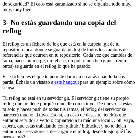
de seguridad? El caos está garantizado si no se organiza todo muy,
muy, muy bien.
3- No estás guardando una copia del
reflog
El reflog es un fichero de log que está en la carpeta .git de tu
repositorio local donde se guarda un log de todos los cambios de
referencias que ocurren en tu repositorio. Cada vez que cambias de
rama, haces un merge, un rebase, un pull o un cherry-pick (entre
otros) se guarda en el reflog lo que ha pasado.
Este fichero es el que te permite dar marcha atrás cuando la lías
parda. Échale un vistazo a
este hangout
para un ejemplo sobre cómo
se usa.
Tu reflog no está en tu servidor git. El servidor git tiene su propio
reflog que no tiene porqué coincidir con el tuyo. De nuevo, si estás
tu solo y haces push de todas tus ramas, el reflog del servidor se
parecerá mucho al tuyo. Eso sí, en caso de desastre, tendrás que
entrar al servidor a verlo o copiartelo a tu máquina local… oh, vaya,
espera, que estás trabajando con github / bitbucket y no te dejan
entrar a sus servidores a descargarte el reflog, desde luego qué tíos
perros ¿no?.