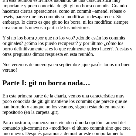
En esta reunión estuvimos hablando de una característica muy
importante y poco conocida de git: git no borra commits. Cuando
hacemos ciertas operaciones, como un commit –amend, rebase o
resets, parece que los commits se modifican o desaparecen. Sin
embargo, lo cierto es que git no los borra, ni los modifica: siempre
crea commits nuevos a partir de los anteriores.
Y si no los borra ¿por qué no los veo? ¿dónde están los commits
originales? ¿cómo los puedo recuperar? y por último ¿cómo los
borro definitivamente si es lo que realmente quiero hacer?. A estas y
otras preguntas dimos respuesta en esta reunión.
Nos veremos de nuevo ya en septiembre ¡que paséis todos un buen
verano!
Parte I: git no borra nada…
En esta primera parte de la charla, vemos una característica muy
poco conocida de git: git mantiene los commits que parece que se
han borrado y aunque no los veamos, siguen estando en nuestro
repositorio (en la carpeta .git).
Para mostrarlo, comenzamos viendo cómo la opción –amend del
comando git-commit no «modifica» el último commit sino que crea
uno nuevo. Después pasamos a demostrar este comportamiento