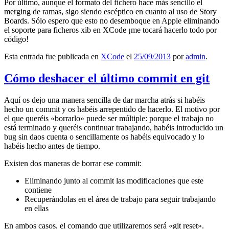
Por último, aunque el formato del fichero hace más sencillo el
merging de ramas, sigo siendo escéptico en cuanto al uso de Story
Boards. Sólo espero que esto no desemboque en Apple eliminando
el soporte para ficheros xib en XCode ¡me tocará hacerlo todo por
código!
Esta entrada fue publicada en
XCode
el
25/09/2013
por
admin
.
Cómo deshacer el último commit en git
Aquí os dejo una manera sencilla de dar marcha atrás si habéis
hecho un commit y os habéis arrepentido de hacerlo. El motivo por
el que queréis «borrarlo» puede ser múltiple: porque el trabajo no
está terminado y queréis continuar trabajando, habéis introducido un
bug sin daos cuenta o sencillamente os habéis equivocado y lo
habéis hecho antes de tiempo.
Existen dos maneras de borrar ese commit:
Eliminando junto al commit las modificaciones que este
contiene
Recuperándolas en el área de trabajo para seguir trabajando
en ellas
En ambos casos, el comando que utilizaremos será «git reset».