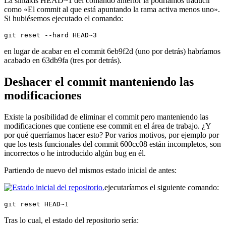
La sintaxis HEAD~1 del comando anterior la podríamos traducir
como «El commit al que está apuntando la rama activa menos uno».
Si hubiésemos ejecutado el comando:
git reset --hard HEAD~3
en lugar de acabar en el commit 6eb9f2d (uno por detrás) habríamos
acabado en 63db9fa (tres por detrás).
Deshacer el commit manteniendo las
modificaciones
Existe la posibilidad de eliminar el commit pero manteniendo las
modificaciones que contiene ese commit en el área de trabajo. ¿Y
por qué querríamos hacer esto? Por varios motivos, por ejemplo por
que los tests funcionales del commit 600cc08 están incompletos, son
incorrectos o he introducido algún bug en él.
Partiendo de nuevo del mismos estado inicial de antes:
ejecutaríamos el siguiente comando:
git reset HEAD~1
Tras lo cual, el estado del repositorio sería: