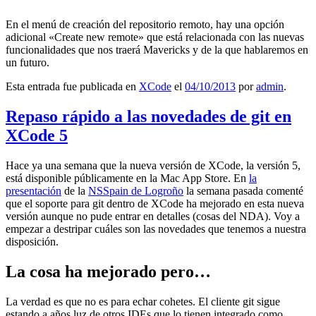
En el menú de creación del repositorio remoto, hay una opción
adicional «Create new remote» que está relacionada con las nuevas
funcionalidades que nos traerá Mavericks y de la que hablaremos en
un futuro.
Esta entrada fue publicada en
XCode
el
04/10/2013
por
admin
.
Repaso rápido a las novedades de git en
XCode 5
Hace ya una semana que la nueva versión de XCode, la versión 5,
está disponible públicamente en la Mac App Store. En
la
presentación
de la
NSSpain de Logroño
la semana pasada comenté
que el soporte para git dentro de XCode ha mejorado en esta nueva
versión aunque no pude entrar en detalles (cosas del NDA). Voy a
empezar a destripar cuáles son las novedades que tenemos a nuestra
disposición.
La cosa ha mejorado pero…
La verdad es que no es para echar cohetes. El cliente git sigue
estando a años luz de otros IDEs que lo tienen integrado como