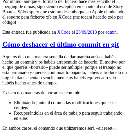
Por último, aunque el formato del fichero hace más sencillo el
merging de ramas, sigo siendo escéptico en cuanto al uso de Story
Boards. Sólo espero que esto no desemboque en Apple eliminando
el soporte para ficheros xib en XCode ¡me tocará hacerlo todo por
código!
Esta entrada fue publicada en
XCode
el
25/09/2013
por
admin
.
Cómo deshacer el último commit en git
Aquí os dejo una manera sencilla de dar marcha atrás si habéis
hecho un commit y os habéis arrepentido de hacerlo. El motivo por
el que queréis «borrarlo» puede ser múltiple: porque el trabajo no
está terminado y queréis continuar trabajando, habéis introducido un
bug sin daos cuenta o sencillamente os habéis equivocado y lo
habéis hecho antes de tiempo.
Existen dos maneras de borrar ese commit:
Eliminando junto al commit las modificaciones que este
contiene
Recuperándolas en el área de trabajo para seguir trabajando
en ellas
En ambos casos, el comando que utilizaremos será «git reset».