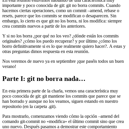
En esta reunión estuvimos hablando de una característica muy
importante y poco conocida de git: git no borra commits. Cuando
hacemos ciertas operaciones, como un commit –amend, rebase o
resets, parece que los commits se modifican o desaparecen. Sin
embargo, lo cierto es que git no los borra, ni los modifica: siempre
crea commits nuevos a partir de los anteriores.
Y si no los borra ¿por qué no los veo? ¿dónde están los commits
originales? ¿cómo los puedo recuperar? y por último ¿cómo los
borro definitivamente si es lo que realmente quiero hacer?. A estas y
otras preguntas dimos respuesta en esta reunión.
Nos veremos de nuevo ya en septiembre ¡que paséis todos un buen
verano!
Parte I: git no borra nada…
En esta primera parte de la charla, vemos una característica muy
poco conocida de git: git mantiene los commits que parece que se
han borrado y aunque no los veamos, siguen estando en nuestro
repositorio (en la carpeta .git).
Para mostrarlo, comenzamos viendo cómo la opción –amend del
comando git-commit no «modifica» el último commit sino que crea
uno nuevo. Después pasamos a demostrar este comportamiento