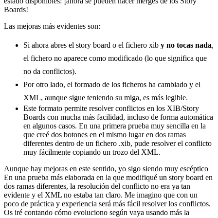
estado disponibles: ¡ahora se pueden hacer merges de los Story
Boards!
Las mejoras más evidentes son:
Si ahora abres el story board o el fichero xib
y no tocas nada
,
el fichero no aparece como modificado (lo que significa que
no da conflictos).
Por otro lado, el formado de los ficheros ha cambiado y el
XML, aunque sigue teniendo su miga, es más legible.
Este formato permite resolver conflictos en los XIB/Story
Boards con mucha más facilidad, incluso de forma automática
en algunos casos. En una primera prueba muy sencilla en la
que creé dos botones en el mismo lugar en dos ramas
diferentes dentro de un fichero .xib, pude resolver el conflicto
muy fácilmente copiando un trozo del XML.
Aunque hay mejoras en este sentido, yo sigo siendo muy escéptico
En una prueba más elaborada en la que modifiqué un story board en
dos ramas diferentes, la resolución del conflicto no era ya tan
evidente y el XML no estaba tan claro. Me imagino que con un
poco de práctica y experiencia será más fácil resolver los conflictos.
Os iré contando cómo evoluciono según vaya usando más la