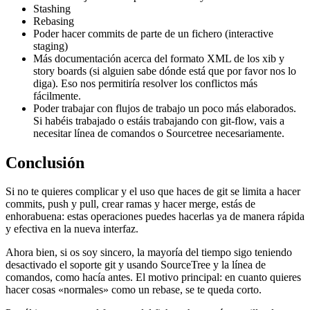
Stashing
Rebasing
Poder hacer commits de parte de un fichero (interactive
staging)
Más documentación acerca del formato XML de los xib y
story boards (si alguien sabe dónde está que por favor nos lo
diga). Eso nos permitiría resolver los conflictos más
fácilmente.
Poder trabajar con flujos de trabajo un poco más elaborados.
Si habéis trabajado o estáis trabajando con git-flow, vais a
necesitar línea de comandos o Sourcetree necesariamente.
Conclusión
Si no te quieres complicar y el uso que haces de git se limita a hacer
commits, push y pull, crear ramas y hacer merge, estás de
enhorabuena: estas operaciones puedes hacerlas ya de manera rápida
y efectiva en la nueva interfaz.
Ahora bien, si os soy sincero, la mayoría del tiempo sigo teniendo
desactivado el soporte git y usando SourceTree y la línea de
comandos, como hacía antes. El motivo principal: en cuanto quieres
hacer cosas «normales» como un rebase, se te queda corto.