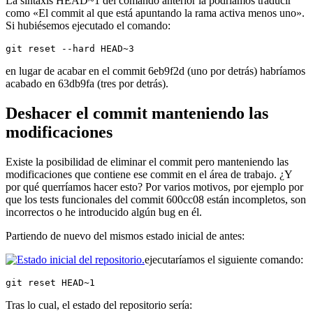
La sintaxis HEAD~1 del comando anterior la podríamos traducir
como «El commit al que está apuntando la rama activa menos uno».
Si hubiésemos ejecutado el comando:
git reset --hard HEAD~3
en lugar de acabar en el commit 6eb9f2d (uno por detrás) habríamos
acabado en 63db9fa (tres por detrás).
Deshacer el commit manteniendo las
modificaciones
Existe la posibilidad de eliminar el commit pero manteniendo las
modificaciones que contiene ese commit en el área de trabajo. ¿Y
por qué querríamos hacer esto? Por varios motivos, por ejemplo por
que los tests funcionales del commit 600cc08 están incompletos, son
incorrectos o he introducido algún bug en él.
Partiendo de nuevo del mismos estado inicial de antes:
ejecutaríamos el siguiente comando:
git reset HEAD~1
Tras lo cual, el estado del repositorio sería: