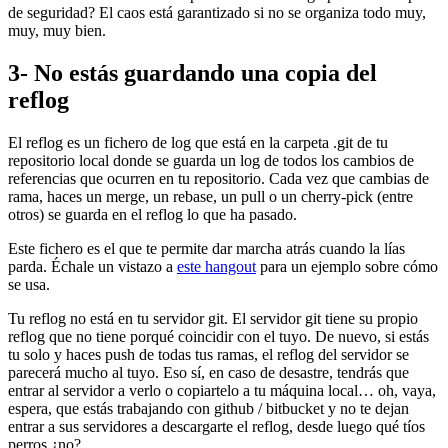
de seguridad? El caos está garantizado si no se organiza todo muy,
muy, muy bien.
3- No estás guardando una copia del
reflog
El reflog es un fichero de log que está en la carpeta .git de tu
repositorio local donde se guarda un log de todos los cambios de
referencias que ocurren en tu repositorio. Cada vez que cambias de
rama, haces un merge, un rebase, un pull o un cherry-pick (entre
otros) se guarda en el reflog lo que ha pasado.
Este fichero es el que te permite dar marcha atrás cuando la lías
parda. Échale un vistazo a
este hangout
para un ejemplo sobre cómo
se usa.
Tu reflog no está en tu servidor git. El servidor git tiene su propio
reflog que no tiene porqué coincidir con el tuyo. De nuevo, si estás
tu solo y haces push de todas tus ramas, el reflog del servidor se
parecerá mucho al tuyo. Eso sí, en caso de desastre, tendrás que
entrar al servidor a verlo o copiartelo a tu máquina local… oh, vaya,
espera, que estás trabajando con github / bitbucket y no te dejan
entrar a sus servidores a descargarte el reflog, desde luego qué tíos
perros ¿no?.