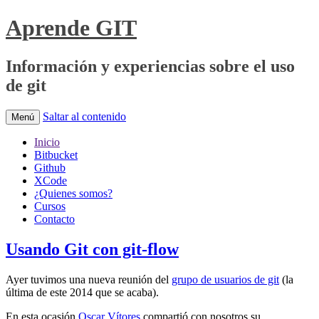
Aprende GIT
Información y experiencias sobre el uso
de git
Saltar al contenido
Menú
Inicio
Bitbucket
Github
XCode
¿Quienes somos?
Cursos
Contacto
Usando Git con git-flow
Ayer tuvimos una nueva reunión del
grupo de usuarios de git
(la
última de este 2014 que se acaba).
En esta ocasión
Oscar Vítores
compartió con nosotros su