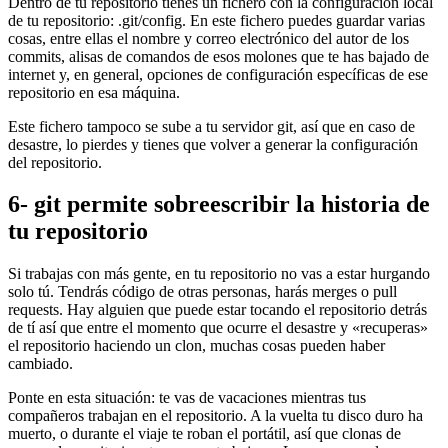
Dentro de tu repositorio tienes un fichero con la configuración local
de tu repositorio: .git/config. En este fichero puedes guardar varias
cosas, entre ellas el nombre y correo electrónico del autor de los
commits, alisas de comandos de esos molones que te has bajado de
internet y, en general, opciones de configuración específicas de ese
repositorio en esa máquina.
Este fichero tampoco se sube a tu servidor git, así que en caso de
desastre, lo pierdes y tienes que volver a generar la configuración
del repositorio.
6- git permite sobreescribir la historia de
tu repositorio
Si trabajas con más gente, en tu repositorio no vas a estar hurgando
solo tú. Tendrás código de otras personas, harás merges o pull
requests. Hay alguien que puede estar tocando el repositorio detrás
de tí así que entre el momento que ocurre el desastre y «recuperas»
el repositorio haciendo un clon, muchas cosas pueden haber
cambiado.
Ponte en esta situación: te vas de vacaciones mientras tus
compañeros trabajan en el repositorio. A la vuelta tu disco duro ha
muerto, o durante el viaje te roban el portátil, así que clonas de