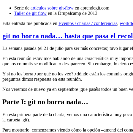
Serie de
artículos sobre git-flow
en aprendegit.com
Taller de git-flow
en la Drupalcamp de 2013
Esta entrada fue publicada en
Eventos / charlas / conferencias
,
workf
git no borra nada… hasta que pasa el reco
La semana pasada (el 21 de julio para ser más concretos) tuvo lugar e
En esta reunión estuvimos hablando de una característica muy import
que los commits se modifican o desaparecen. Sin embargo, lo cierto es 
Y si no los borra ¿por qué no los veo? ¿dónde están los commits origi
preguntas dimos respuesta en esta reunión.
Nos veremos de nuevo ya en septiembre ¡que paséis todos un buen v
Parte I: git no borra nada…
En esta primera parte de la charla, vemos una característica muy poco
la carpeta .git).
Para mostrarlo, comenzamos viendo cómo la opción –amend del coma