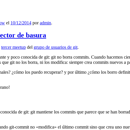
low
el
10/12/2014
por
admin
.
lector de basura
l
tercer meetup
del
grupo de usuarios de git
.
ante y poco conocida de git: git no borra commits. Cuando hacemos cie
que git no los borra, ni los modifica: siempre crea commits nuevos a par
nales? ¿cómo los puedo recuperar? y por último ¿cómo los borro definiti
erano!
 conocida de git: git mantiene los commits que parece que se han borra
ndo git-commit no «modifica» el último commit sino que crea uno nu