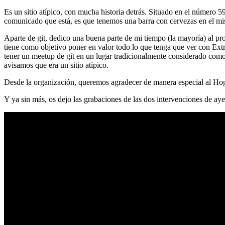
Es un sitio atípico, con mucha historia detrás. Situado en el número 5
comunicado que está, es que tenemos una barra con cervezas en el mi
Aparte de git, dedico una buena parte de mi tiempo (la mayoría) al
tiene como objetivo poner en valor todo lo que tenga que ver con Ex
tener un meetup de git en un lugar tradicionalmente considerado como 
avisamos que era un sitio atípico.
Desde la organización, queremos agradecer de manera especial al Hog
Y ya sin más, os dejo las grabaciones de las dos intervenciones de aye