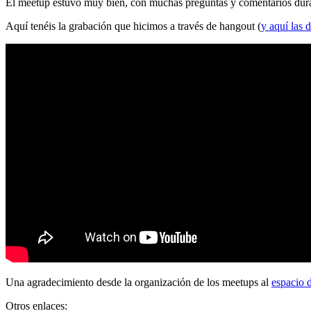
El meetup estuvo muy bien, con muchas preguntas y comentarios durante
Aquí tenéis la grabación que hicimos a través de hangout (
y aquí las d
Una agradecimiento desde la organización de los meetups al
espacio 
Otros enlaces: