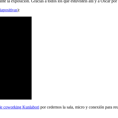
 la exposición. Gracias a todos los que estuvisteis allí y a Oscar por 
iapositivas
):
de coworking Kunlabori
por cedernos la sala, micro y conexión para reu