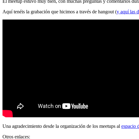
El meetup estuvo muy bien, con muchas preguntas y comentarios durante
Aquí tenéis la grabación que hicimos a través de hangout (
y aquí las d
Una agradecimiento desde la organización de los meetups al
espacio 
Otros enlaces: