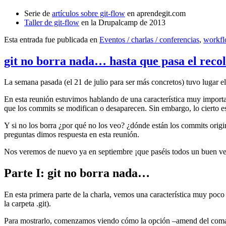
Serie de
artículos sobre git-flow
en aprendegit.com
Taller de git-flow
en la Drupalcamp de 2013
Esta entrada fue publicada en
Eventos / charlas / conferencias
,
workf
git no borra nada… hasta que pasa el reco
La semana pasada (el 21 de julio para ser más concretos) tuvo lugar e
En esta reunión estuvimos hablando de una característica muy import
que los commits se modifican o desaparecen. Sin embargo, lo cierto es 
Y si no los borra ¿por qué no los veo? ¿dónde están los commits origi
preguntas dimos respuesta en esta reunión.
Nos veremos de nuevo ya en septiembre ¡que paséis todos un buen v
Parte I: git no borra nada…
En esta primera parte de la charla, vemos una característica muy poco
la carpeta .git).
Para mostrarlo, comenzamos viendo cómo la opción –amend del coma