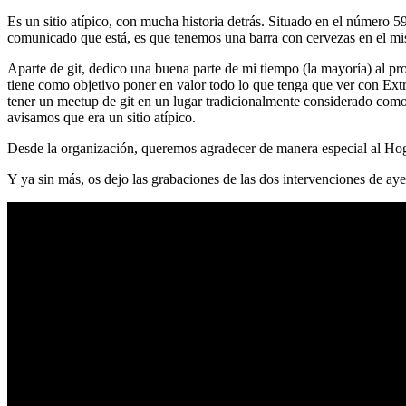
Es un sitio atípico, con mucha historia detrás. Situado en el número 5
comunicado que está, es que tenemos una barra con cervezas en el mi
Aparte de git, dedico una buena parte de mi tiempo (la mayoría) al
tiene como objetivo poner en valor todo lo que tenga que ver con Ex
tener un meetup de git en un lugar tradicionalmente considerado como 
avisamos que era un sitio atípico.
Desde la organización, queremos agradecer de manera especial al Hog
Y ya sin más, os dejo las grabaciones de las dos intervenciones de aye