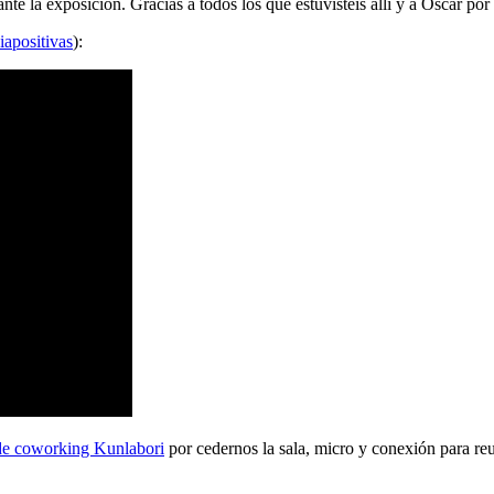
 la exposición. Gracias a todos los que estuvisteis allí y a Oscar por 
iapositivas
):
de coworking Kunlabori
por cedernos la sala, micro y conexión para reu