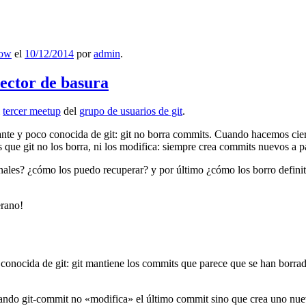
low
el
10/12/2014
por
admin
.
lector de basura
l
tercer meetup
del
grupo de usuarios de git
.
ante y poco conocida de git: git no borra commits. Cuando hacemos cie
que git no los borra, ni los modifica: siempre crea commits nuevos a par
nales? ¿cómo los puedo recuperar? y por último ¿cómo los borro definiti
erano!
 conocida de git: git mantiene los commits que parece que se han borra
ndo git-commit no «modifica» el último commit sino que crea uno nu