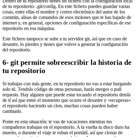
Dentro de tu repositorio tienes un fichero con la configuración local
de tu repositorio: .git/config. En este fichero puedes guardar varias
cosas, entre ellas el nombre y correo electrónico del autor de los
commits, alisas de comandos de esos molones que te has bajado de
internet y, en general, opciones de configuración específicas de ese
repositorio en esa máquina.
Este fichero tampoco se sube a tu servidor git, así que en caso de
desastre, lo pierdes y tienes que volver a generar la configuración
del repositorio.
6- git permite sobreescribir la historia de
tu repositorio
Si trabajas con más gente, en tu repositorio no vas a estar hurgando
solo tú. Tendrás código de otras personas, harás merges o pull
requests. Hay alguien que puede estar tocando el repositorio detrás
de tí así que entre el momento que ocurre el desastre y «recuperas»
el repositorio haciendo un clon, muchas cosas pueden haber
cambiado.
Ponte en esta situación: te vas de vacaciones mientras tus
compañeros trabajan en el repositorio. A la vuelta tu disco duro ha
muerto, o durante el viaje te roban el portátil, así que clonas de