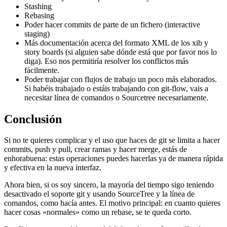
Stashing
Rebasing
Poder hacer commits de parte de un fichero (interactive
staging)
Más documentación acerca del formato XML de los xib y
story boards (si alguien sabe dónde está que por favor nos lo
diga). Eso nos permitiría resolver los conflictos más
fácilmente.
Poder trabajar con flujos de trabajo un poco más elaborados.
Si habéis trabajado o estáis trabajando con git-flow, vais a
necesitar línea de comandos o Sourcetree necesariamente.
Conclusión
Si no te quieres complicar y el uso que haces de git se limita a hacer
commits, push y pull, crear ramas y hacer merge, estás de
enhorabuena: estas operaciones puedes hacerlas ya de manera rápida
y efectiva en la nueva interfaz.
Ahora bien, si os soy sincero, la mayoría del tiempo sigo teniendo
desactivado el soporte git y usando SourceTree y la línea de
comandos, como hacía antes. El motivo principal: en cuanto quieres
hacer cosas «normales» como un rebase, se te queda corto.