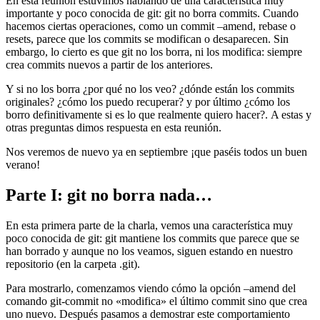
En esta reunión estuvimos hablando de una característica muy
importante y poco conocida de git: git no borra commits. Cuando
hacemos ciertas operaciones, como un commit –amend, rebase o
resets, parece que los commits se modifican o desaparecen. Sin
embargo, lo cierto es que git no los borra, ni los modifica: siempre
crea commits nuevos a partir de los anteriores.
Y si no los borra ¿por qué no los veo? ¿dónde están los commits
originales? ¿cómo los puedo recuperar? y por último ¿cómo los
borro definitivamente si es lo que realmente quiero hacer?. A estas y
otras preguntas dimos respuesta en esta reunión.
Nos veremos de nuevo ya en septiembre ¡que paséis todos un buen
verano!
Parte I: git no borra nada…
En esta primera parte de la charla, vemos una característica muy
poco conocida de git: git mantiene los commits que parece que se
han borrado y aunque no los veamos, siguen estando en nuestro
repositorio (en la carpeta .git).
Para mostrarlo, comenzamos viendo cómo la opción –amend del
comando git-commit no «modifica» el último commit sino que crea
uno nuevo. Después pasamos a demostrar este comportamiento