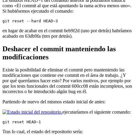
La sintaxis HEAD~1 del comando anterior la podríamos traducir
como «El commit al que está apuntando la rama activa menos uno».
Si hubiésemos ejecutado el comando:
git reset --hard HEAD~3
en lugar de acabar en el commit 6eb9f2d (uno por detrás) habríamos
acabado en 63db9fa (tres por detrás).
Deshacer el commit manteniendo las
modificaciones
Existe la posibilidad de eliminar el commit pero manteniendo las
modificaciones que contiene ese commit en el área de trabajo. ¿Y
por qué querríamos hacer esto? Por varios motivos, por ejemplo por
que los tests funcionales del commit 600cc08 están incompletos, son
incorrectos o he introducido algún bug en él.
Partiendo de nuevo del mismos estado inicial de antes:
ejecutaríamos el siguiente comando:
git reset HEAD~1
Tras lo cual, el estado del repositorio sería: