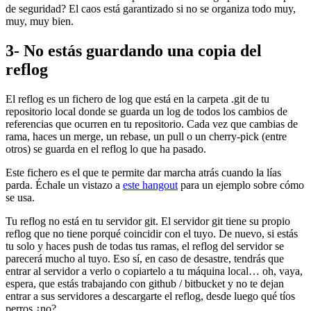
de seguridad? El caos está garantizado si no se organiza todo muy,
muy, muy bien.
3- No estás guardando una copia del
reflog
El reflog es un fichero de log que está en la carpeta .git de tu
repositorio local donde se guarda un log de todos los cambios de
referencias que ocurren en tu repositorio. Cada vez que cambias de
rama, haces un merge, un rebase, un pull o un cherry-pick (entre
otros) se guarda en el reflog lo que ha pasado.
Este fichero es el que te permite dar marcha atrás cuando la lías
parda. Échale un vistazo a
este hangout
para un ejemplo sobre cómo
se usa.
Tu reflog no está en tu servidor git. El servidor git tiene su propio
reflog que no tiene porqué coincidir con el tuyo. De nuevo, si estás
tu solo y haces push de todas tus ramas, el reflog del servidor se
parecerá mucho al tuyo. Eso sí, en caso de desastre, tendrás que
entrar al servidor a verlo o copiartelo a tu máquina local… oh, vaya,
espera, que estás trabajando con github / bitbucket y no te dejan
entrar a sus servidores a descargarte el reflog, desde luego qué tíos
perros ¿no?.