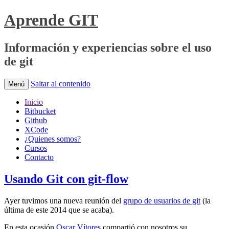
Aprende GIT
Información y experiencias sobre el uso
de git
Saltar al contenido
Menú
Inicio
Bitbucket
Github
XCode
¿Quienes somos?
Cursos
Contacto
Usando Git con git-flow
Ayer tuvimos una nueva reunión del
grupo de usuarios de git
(la
última de este 2014 que se acaba).
En esta ocasión
Oscar Vítores
compartió con nosotros su