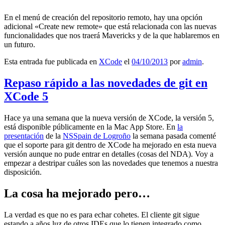
En el menú de creación del repositorio remoto, hay una opción
adicional «Create new remote» que está relacionada con las nuevas
funcionalidades que nos traerá Mavericks y de la que hablaremos en
un futuro.
Esta entrada fue publicada en
XCode
el
04/10/2013
por
admin
.
Repaso rápido a las novedades de git en
XCode 5
Hace ya una semana que la nueva versión de XCode, la versión 5,
está disponible públicamente en la Mac App Store. En
la
presentación
de la
NSSpain de Logroño
la semana pasada comenté
que el soporte para git dentro de XCode ha mejorado en esta nueva
versión aunque no pude entrar en detalles (cosas del NDA). Voy a
empezar a destripar cuáles son las novedades que tenemos a nuestra
disposición.
La cosa ha mejorado pero…
La verdad es que no es para echar cohetes. El cliente git sigue
estando a años luz de otros IDEs que lo tienen integrado como