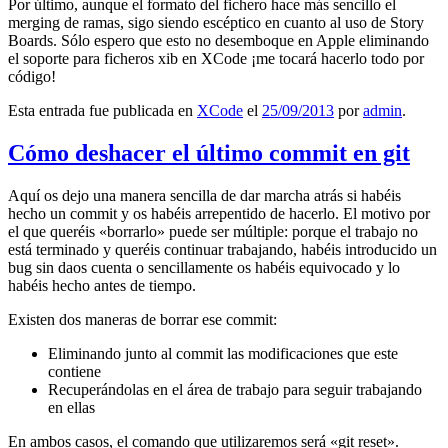
Por último, aunque el formato del fichero hace más sencillo el
merging de ramas, sigo siendo escéptico en cuanto al uso de Story
Boards. Sólo espero que esto no desemboque en Apple eliminando
el soporte para ficheros xib en XCode ¡me tocará hacerlo todo por
código!
Esta entrada fue publicada en
XCode
el
25/09/2013
por
admin
.
Cómo deshacer el último commit en git
Aquí os dejo una manera sencilla de dar marcha atrás si habéis
hecho un commit y os habéis arrepentido de hacerlo. El motivo por
el que queréis «borrarlo» puede ser múltiple: porque el trabajo no
está terminado y queréis continuar trabajando, habéis introducido un
bug sin daos cuenta o sencillamente os habéis equivocado y lo
habéis hecho antes de tiempo.
Existen dos maneras de borrar ese commit:
Eliminando junto al commit las modificaciones que este
contiene
Recuperándolas en el área de trabajo para seguir trabajando
en ellas
En ambos casos, el comando que utilizaremos será «git reset».