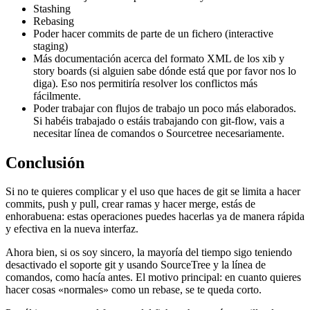
Stashing
Rebasing
Poder hacer commits de parte de un fichero (interactive
staging)
Más documentación acerca del formato XML de los xib y
story boards (si alguien sabe dónde está que por favor nos lo
diga). Eso nos permitiría resolver los conflictos más
fácilmente.
Poder trabajar con flujos de trabajo un poco más elaborados.
Si habéis trabajado o estáis trabajando con git-flow, vais a
necesitar línea de comandos o Sourcetree necesariamente.
Conclusión
Si no te quieres complicar y el uso que haces de git se limita a hacer
commits, push y pull, crear ramas y hacer merge, estás de
enhorabuena: estas operaciones puedes hacerlas ya de manera rápida
y efectiva en la nueva interfaz.
Ahora bien, si os soy sincero, la mayoría del tiempo sigo teniendo
desactivado el soporte git y usando SourceTree y la línea de
comandos, como hacía antes. El motivo principal: en cuanto quieres
hacer cosas «normales» como un rebase, se te queda corto.