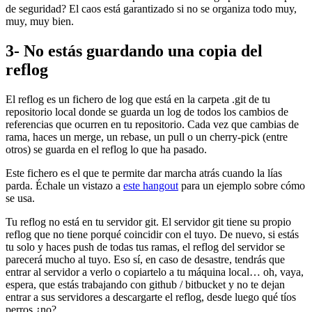
de seguridad? El caos está garantizado si no se organiza todo muy,
muy, muy bien.
3- No estás guardando una copia del
reflog
El reflog es un fichero de log que está en la carpeta .git de tu
repositorio local donde se guarda un log de todos los cambios de
referencias que ocurren en tu repositorio. Cada vez que cambias de
rama, haces un merge, un rebase, un pull o un cherry-pick (entre
otros) se guarda en el reflog lo que ha pasado.
Este fichero es el que te permite dar marcha atrás cuando la lías
parda. Échale un vistazo a
este hangout
para un ejemplo sobre cómo
se usa.
Tu reflog no está en tu servidor git. El servidor git tiene su propio
reflog que no tiene porqué coincidir con el tuyo. De nuevo, si estás
tu solo y haces push de todas tus ramas, el reflog del servidor se
parecerá mucho al tuyo. Eso sí, en caso de desastre, tendrás que
entrar al servidor a verlo o copiartelo a tu máquina local… oh, vaya,
espera, que estás trabajando con github / bitbucket y no te dejan
entrar a sus servidores a descargarte el reflog, desde luego qué tíos
perros ¿no?.