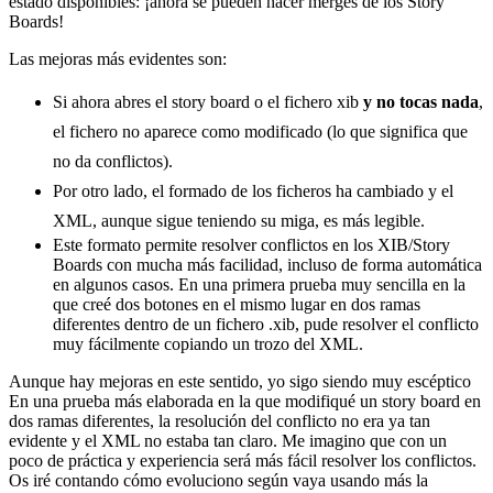
estado disponibles: ¡ahora se pueden hacer merges de los Story
Boards!
Las mejoras más evidentes son:
Si ahora abres el story board o el fichero xib
y no tocas nada
,
el fichero no aparece como modificado (lo que significa que
no da conflictos).
Por otro lado, el formado de los ficheros ha cambiado y el
XML, aunque sigue teniendo su miga, es más legible.
Este formato permite resolver conflictos en los XIB/Story
Boards con mucha más facilidad, incluso de forma automática
en algunos casos. En una primera prueba muy sencilla en la
que creé dos botones en el mismo lugar en dos ramas
diferentes dentro de un fichero .xib, pude resolver el conflicto
muy fácilmente copiando un trozo del XML.
Aunque hay mejoras en este sentido, yo sigo siendo muy escéptico
En una prueba más elaborada en la que modifiqué un story board en
dos ramas diferentes, la resolución del conflicto no era ya tan
evidente y el XML no estaba tan claro. Me imagino que con un
poco de práctica y experiencia será más fácil resolver los conflictos.
Os iré contando cómo evoluciono según vaya usando más la