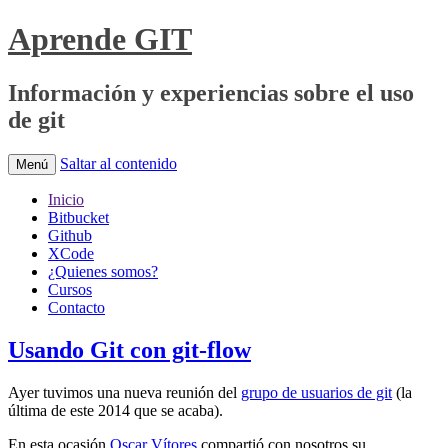
Aprende GIT
Información y experiencias sobre el uso
de git
Saltar al contenido
Menú
Inicio
Bitbucket
Github
XCode
¿Quienes somos?
Cursos
Contacto
Usando Git con git-flow
Ayer tuvimos una nueva reunión del
grupo de usuarios de git
(la
última de este 2014 que se acaba).
En esta ocasión
Oscar Vítores
compartió con nosotros su