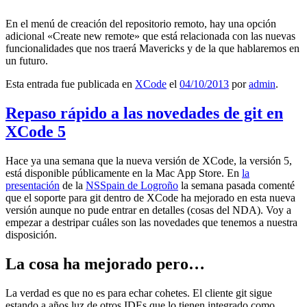
En el menú de creación del repositorio remoto, hay una opción
adicional «Create new remote» que está relacionada con las nuevas
funcionalidades que nos traerá Mavericks y de la que hablaremos en
un futuro.
Esta entrada fue publicada en
XCode
el
04/10/2013
por
admin
.
Repaso rápido a las novedades de git en
XCode 5
Hace ya una semana que la nueva versión de XCode, la versión 5,
está disponible públicamente en la Mac App Store. En
la
presentación
de la
NSSpain de Logroño
la semana pasada comenté
que el soporte para git dentro de XCode ha mejorado en esta nueva
versión aunque no pude entrar en detalles (cosas del NDA). Voy a
empezar a destripar cuáles son las novedades que tenemos a nuestra
disposición.
La cosa ha mejorado pero…
La verdad es que no es para echar cohetes. El cliente git sigue
estando a años luz de otros IDEs que lo tienen integrado como