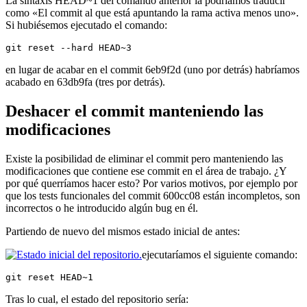
La sintaxis HEAD~1 del comando anterior la podríamos traducir
como «El commit al que está apuntando la rama activa menos uno».
Si hubiésemos ejecutado el comando:
git reset --hard HEAD~3
en lugar de acabar en el commit 6eb9f2d (uno por detrás) habríamos
acabado en 63db9fa (tres por detrás).
Deshacer el commit manteniendo las
modificaciones
Existe la posibilidad de eliminar el commit pero manteniendo las
modificaciones que contiene ese commit en el área de trabajo. ¿Y
por qué querríamos hacer esto? Por varios motivos, por ejemplo por
que los tests funcionales del commit 600cc08 están incompletos, son
incorrectos o he introducido algún bug en él.
Partiendo de nuevo del mismos estado inicial de antes:
ejecutaríamos el siguiente comando:
git reset HEAD~1
Tras lo cual, el estado del repositorio sería: