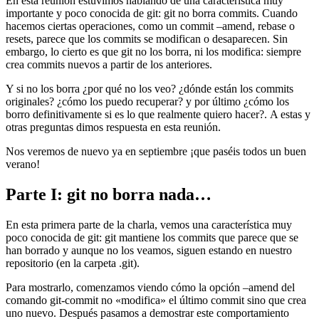
En esta reunión estuvimos hablando de una característica muy
importante y poco conocida de git: git no borra commits. Cuando
hacemos ciertas operaciones, como un commit –amend, rebase o
resets, parece que los commits se modifican o desaparecen. Sin
embargo, lo cierto es que git no los borra, ni los modifica: siempre
crea commits nuevos a partir de los anteriores.
Y si no los borra ¿por qué no los veo? ¿dónde están los commits
originales? ¿cómo los puedo recuperar? y por último ¿cómo los
borro definitivamente si es lo que realmente quiero hacer?. A estas y
otras preguntas dimos respuesta en esta reunión.
Nos veremos de nuevo ya en septiembre ¡que paséis todos un buen
verano!
Parte I: git no borra nada…
En esta primera parte de la charla, vemos una característica muy
poco conocida de git: git mantiene los commits que parece que se
han borrado y aunque no los veamos, siguen estando en nuestro
repositorio (en la carpeta .git).
Para mostrarlo, comenzamos viendo cómo la opción –amend del
comando git-commit no «modifica» el último commit sino que crea
uno nuevo. Después pasamos a demostrar este comportamiento