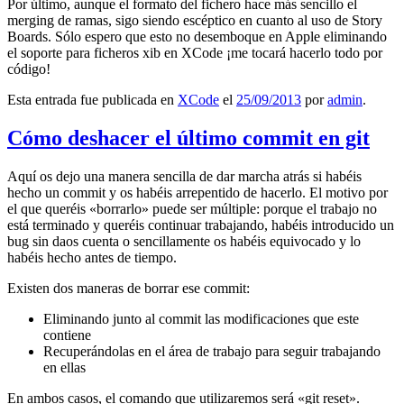
Por último, aunque el formato del fichero hace más sencillo el
merging de ramas, sigo siendo escéptico en cuanto al uso de Story
Boards. Sólo espero que esto no desemboque en Apple eliminando
el soporte para ficheros xib en XCode ¡me tocará hacerlo todo por
código!
Esta entrada fue publicada en
XCode
el
25/09/2013
por
admin
.
Cómo deshacer el último commit en git
Aquí os dejo una manera sencilla de dar marcha atrás si habéis
hecho un commit y os habéis arrepentido de hacerlo. El motivo por
el que queréis «borrarlo» puede ser múltiple: porque el trabajo no
está terminado y queréis continuar trabajando, habéis introducido un
bug sin daos cuenta o sencillamente os habéis equivocado y lo
habéis hecho antes de tiempo.
Existen dos maneras de borrar ese commit:
Eliminando junto al commit las modificaciones que este
contiene
Recuperándolas en el área de trabajo para seguir trabajando
en ellas
En ambos casos, el comando que utilizaremos será «git reset».