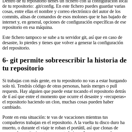
Dentro de tu repositorio tienes un fichero con la configuración local
de tu repositorio: .git/config. En este fichero puedes guardar varias
cosas, entre ellas el nombre y correo electrónico del autor de los
commits, alisas de comandos de esos molones que te has bajado de
internet y, en general, opciones de configuración específicas de ese
repositorio en esa máquina.
Este fichero tampoco se sube a tu servidor git, así que en caso de
desastre, lo pierdes y tienes que volver a generar la configuración
del repositorio.
6- git permite sobreescribir la historia de
tu repositorio
Si trabajas con más gente, en tu repositorio no vas a estar hurgando
solo tú. Tendrás código de otras personas, harás merges o pull
requests. Hay alguien que puede estar tocando el repositorio detrás
de tí así que entre el momento que ocurre el desastre y «recuperas»
el repositorio haciendo un clon, muchas cosas pueden haber
cambiado.
Ponte en esta situación: te vas de vacaciones mientras tus
compañeros trabajan en el repositorio. A la vuelta tu disco duro ha
muerto, o durante el viaje te roban el portátil, así que clonas de