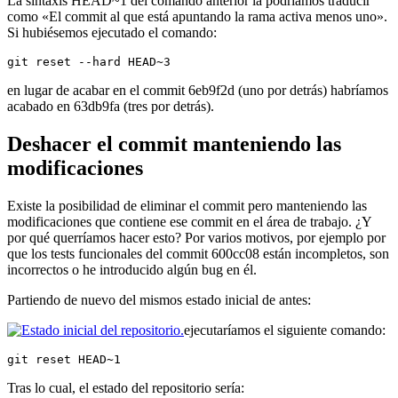
La sintaxis HEAD~1 del comando anterior la podríamos traducir
como «El commit al que está apuntando la rama activa menos uno».
Si hubiésemos ejecutado el comando:
git reset --hard HEAD~3
en lugar de acabar en el commit 6eb9f2d (uno por detrás) habríamos
acabado en 63db9fa (tres por detrás).
Deshacer el commit manteniendo las
modificaciones
Existe la posibilidad de eliminar el commit pero manteniendo las
modificaciones que contiene ese commit en el área de trabajo. ¿Y
por qué querríamos hacer esto? Por varios motivos, por ejemplo por
que los tests funcionales del commit 600cc08 están incompletos, son
incorrectos o he introducido algún bug en él.
Partiendo de nuevo del mismos estado inicial de antes:
ejecutaríamos el siguiente comando:
git reset HEAD~1
Tras lo cual, el estado del repositorio sería: