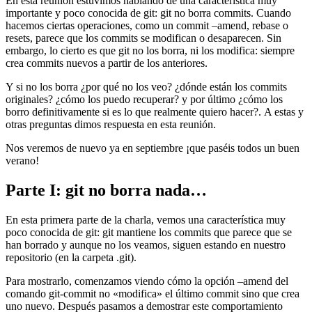
En esta reunión estuvimos hablando de una característica muy
importante y poco conocida de git: git no borra commits. Cuando
hacemos ciertas operaciones, como un commit –amend, rebase o
resets, parece que los commits se modifican o desaparecen. Sin
embargo, lo cierto es que git no los borra, ni los modifica: siempre
crea commits nuevos a partir de los anteriores.
Y si no los borra ¿por qué no los veo? ¿dónde están los commits
originales? ¿cómo los puedo recuperar? y por último ¿cómo los
borro definitivamente si es lo que realmente quiero hacer?. A estas y
otras preguntas dimos respuesta en esta reunión.
Nos veremos de nuevo ya en septiembre ¡que paséis todos un buen
verano!
Parte I: git no borra nada…
En esta primera parte de la charla, vemos una característica muy
poco conocida de git: git mantiene los commits que parece que se
han borrado y aunque no los veamos, siguen estando en nuestro
repositorio (en la carpeta .git).
Para mostrarlo, comenzamos viendo cómo la opción –amend del
comando git-commit no «modifica» el último commit sino que crea
uno nuevo. Después pasamos a demostrar este comportamiento