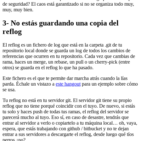
de seguridad? El caos está garantizado si no se organiza todo muy,
muy, muy bien.
3- No estás guardando una copia del
reflog
El reflog es un fichero de log que está en la carpeta .git de tu
repositorio local donde se guarda un log de todos los cambios de
referencias que ocurren en tu repositorio. Cada vez que cambias de
rama, haces un merge, un rebase, un pull o un cherry-pick (entre
otros) se guarda en el reflog lo que ha pasado.
Este fichero es el que te permite dar marcha atrás cuando la lías
parda. Échale un vistazo a
este hangout
para un ejemplo sobre cómo
se usa.
Tu reflog no está en tu servidor git. El servidor git tiene su propio
reflog que no tiene porqué coincidir con el tuyo. De nuevo, si estás
tu solo y haces push de todas tus ramas, el reflog del servidor se
parecerá mucho al tuyo. Eso sí, en caso de desastre, tendrás que
entrar al servidor a verlo o copiartelo a tu máquina local… oh, vaya,
espera, que estás trabajando con github / bitbucket y no te dejan
entrar a sus servidores a descargarte el reflog, desde luego qué tíos
perros ¿no?.