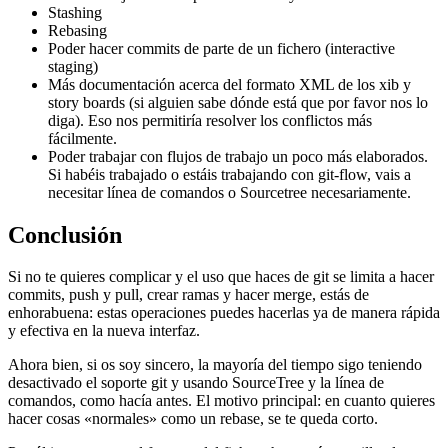
Stashing
Rebasing
Poder hacer commits de parte de un fichero (interactive
staging)
Más documentación acerca del formato XML de los xib y
story boards (si alguien sabe dónde está que por favor nos lo
diga). Eso nos permitiría resolver los conflictos más
fácilmente.
Poder trabajar con flujos de trabajo un poco más elaborados.
Si habéis trabajado o estáis trabajando con git-flow, vais a
necesitar línea de comandos o Sourcetree necesariamente.
Conclusión
Si no te quieres complicar y el uso que haces de git se limita a hacer
commits, push y pull, crear ramas y hacer merge, estás de
enhorabuena: estas operaciones puedes hacerlas ya de manera rápida
y efectiva en la nueva interfaz.
Ahora bien, si os soy sincero, la mayoría del tiempo sigo teniendo
desactivado el soporte git y usando SourceTree y la línea de
comandos, como hacía antes. El motivo principal: en cuanto quieres
hacer cosas «normales» como un rebase, se te queda corto.