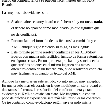
estado disponibles: ¡ahora se pueden hacer merges de los Story
Boards!
Las mejoras más evidentes son:
Si ahora abres el story board o el fichero xib
y no tocas nada
,
el fichero no aparece como modificado (lo que significa que
no da conflictos).
Por otro lado, el formado de los ficheros ha cambiado y el
XML, aunque sigue teniendo su miga, es más legible.
Este formato permite resolver conflictos en los XIB/Story
Boards con mucha más facilidad, incluso de forma automática
en algunos casos. En una primera prueba muy sencilla en la
que creé dos botones en el mismo lugar en dos ramas
diferentes dentro de un fichero .xib, pude resolver el conflicto
muy fácilmente copiando un trozo del XML.
Aunque hay mejoras en este sentido, yo sigo siendo muy escéptico
En una prueba más elaborada en la que modifiqué un story board en
dos ramas diferentes, la resolución del conflicto no era ya tan
evidente y el XML no estaba tan claro. Me imagino que con un
poco de práctica y experiencia será más fácil resolver los conflictos.
Os iré contando cómo evoluciono según vaya usando más la