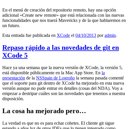
En el menú de creación del repositorio remoto, hay una opción
adicional «Create new remote» que está relacionada con las nuevas
funcionalidades que nos traerá Mavericks y de la que hablaremos en
un futuro.
Esta entrada fue publicada en
XCode
el
04/10/2013
por
admin
.
Repaso rápido a las novedades de git en
XCode 5
Hace ya una semana que la nueva versión de XCode, la versión 5,
está disponible públicamente en la Mac App Store. En
la
presentación
de la
NSSpain de Logroño
la semana pasada comenté
que el soporte para git dentro de XCode ha mejorado en esta nueva
versión aunque no pude entrar en detalles (cosas del NDA). Voy a
empezar a destripar cuáles son las novedades que tenemos a nuestra
disposición.
La cosa ha mejorado pero…
La verdad es que no es para echar cohetes. El cliente git sigue
estando a años luz de otros IDEs que lo tienen integrado como