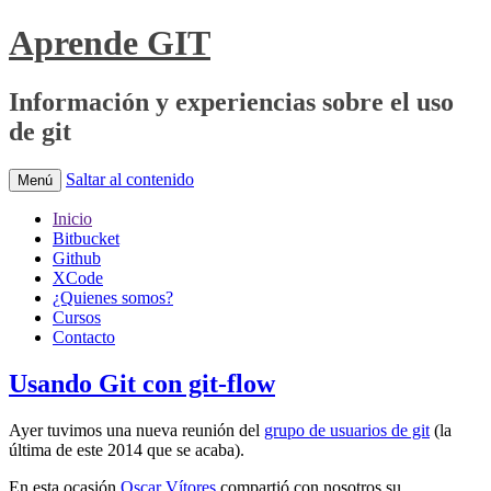
Aprende GIT
Información y experiencias sobre el uso
de git
Saltar al contenido
Menú
Inicio
Bitbucket
Github
XCode
¿Quienes somos?
Cursos
Contacto
Usando Git con git-flow
Ayer tuvimos una nueva reunión del
grupo de usuarios de git
(la
última de este 2014 que se acaba).
En esta ocasión
Oscar Vítores
compartió con nosotros su