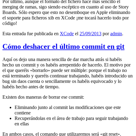
Por último, aunque el formato del fichero hace más sencillo el
merging de ramas, sigo siendo escéptico en cuanto al uso de Story
Boards. Sólo espero que esto no desemboque en Apple eliminando
el soporte para ficheros xib en XCode ¡me tocará hacerlo todo por
código!
Esta entrada fue publicada en
XCode
el
25/09/2013
por
admin
.
Cómo deshacer el último commit en git
Aquí os dejo una manera sencilla de dar marcha atrás si habéis
hecho un commit y os habéis arrepentido de hacerlo. El motivo por
el que queréis «borrarlo» puede ser múltiple: porque el trabajo no
está terminado y queréis continuar trabajando, habéis introducido un
bug sin daos cuenta o sencillamente os habéis equivocado y lo
habéis hecho antes de tiempo.
Existen dos maneras de borrar ese commit:
Eliminando junto al commit las modificaciones que este
contiene
Recuperándolas en el área de trabajo para seguir trabajando
en ellas
En ambos casos, el comando que utilizaremos será «git reset».