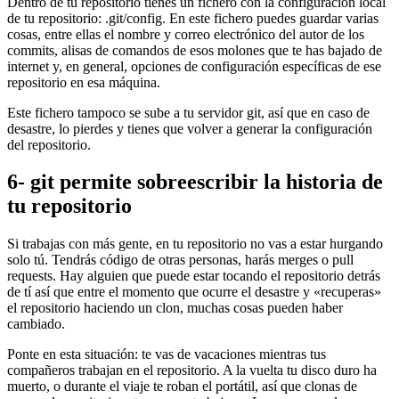
Dentro de tu repositorio tienes un fichero con la configuración local
de tu repositorio: .git/config. En este fichero puedes guardar varias
cosas, entre ellas el nombre y correo electrónico del autor de los
commits, alisas de comandos de esos molones que te has bajado de
internet y, en general, opciones de configuración específicas de ese
repositorio en esa máquina.
Este fichero tampoco se sube a tu servidor git, así que en caso de
desastre, lo pierdes y tienes que volver a generar la configuración
del repositorio.
6- git permite sobreescribir la historia de
tu repositorio
Si trabajas con más gente, en tu repositorio no vas a estar hurgando
solo tú. Tendrás código de otras personas, harás merges o pull
requests. Hay alguien que puede estar tocando el repositorio detrás
de tí así que entre el momento que ocurre el desastre y «recuperas»
el repositorio haciendo un clon, muchas cosas pueden haber
cambiado.
Ponte en esta situación: te vas de vacaciones mientras tus
compañeros trabajan en el repositorio. A la vuelta tu disco duro ha
muerto, o durante el viaje te roban el portátil, así que clonas de