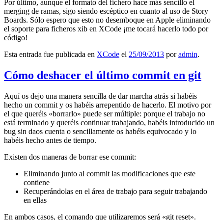
Por último, aunque el formato del fichero hace más sencillo el
merging de ramas, sigo siendo escéptico en cuanto al uso de Story
Boards. Sólo espero que esto no desemboque en Apple eliminando
el soporte para ficheros xib en XCode ¡me tocará hacerlo todo por
código!
Esta entrada fue publicada en
XCode
el
25/09/2013
por
admin
.
Cómo deshacer el último commit en git
Aquí os dejo una manera sencilla de dar marcha atrás si habéis
hecho un commit y os habéis arrepentido de hacerlo. El motivo por
el que queréis «borrarlo» puede ser múltiple: porque el trabajo no
está terminado y queréis continuar trabajando, habéis introducido un
bug sin daos cuenta o sencillamente os habéis equivocado y lo
habéis hecho antes de tiempo.
Existen dos maneras de borrar ese commit:
Eliminando junto al commit las modificaciones que este
contiene
Recuperándolas en el área de trabajo para seguir trabajando
en ellas
En ambos casos, el comando que utilizaremos será «git reset».