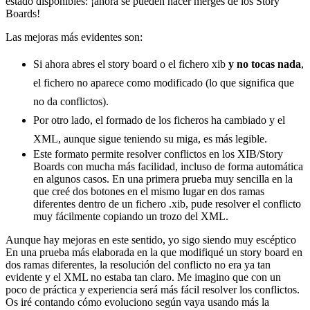
estado disponibles: ¡ahora se pueden hacer merges de los Story
Boards!
Las mejoras más evidentes son:
Si ahora abres el story board o el fichero xib
y no tocas nada
,
el fichero no aparece como modificado (lo que significa que
no da conflictos).
Por otro lado, el formado de los ficheros ha cambiado y el
XML, aunque sigue teniendo su miga, es más legible.
Este formato permite resolver conflictos en los XIB/Story
Boards con mucha más facilidad, incluso de forma automática
en algunos casos. En una primera prueba muy sencilla en la
que creé dos botones en el mismo lugar en dos ramas
diferentes dentro de un fichero .xib, pude resolver el conflicto
muy fácilmente copiando un trozo del XML.
Aunque hay mejoras en este sentido, yo sigo siendo muy escéptico
En una prueba más elaborada en la que modifiqué un story board en
dos ramas diferentes, la resolución del conflicto no era ya tan
evidente y el XML no estaba tan claro. Me imagino que con un
poco de práctica y experiencia será más fácil resolver los conflictos.
Os iré contando cómo evoluciono según vaya usando más la