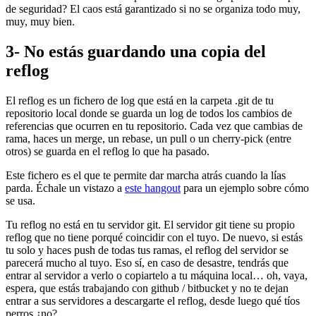
de seguridad? El caos está garantizado si no se organiza todo muy,
muy, muy bien.
3- No estás guardando una copia del
reflog
El reflog es un fichero de log que está en la carpeta .git de tu
repositorio local donde se guarda un log de todos los cambios de
referencias que ocurren en tu repositorio. Cada vez que cambias de
rama, haces un merge, un rebase, un pull o un cherry-pick (entre
otros) se guarda en el reflog lo que ha pasado.
Este fichero es el que te permite dar marcha atrás cuando la lías
parda. Échale un vistazo a
este hangout
para un ejemplo sobre cómo
se usa.
Tu reflog no está en tu servidor git. El servidor git tiene su propio
reflog que no tiene porqué coincidir con el tuyo. De nuevo, si estás
tu solo y haces push de todas tus ramas, el reflog del servidor se
parecerá mucho al tuyo. Eso sí, en caso de desastre, tendrás que
entrar al servidor a verlo o copiartelo a tu máquina local… oh, vaya,
espera, que estás trabajando con github / bitbucket y no te dejan
entrar a sus servidores a descargarte el reflog, desde luego qué tíos
perros ¿no?.