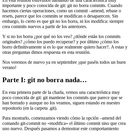
En esta reunión estuvimos hablando de una característica muy
importante y poco conocida de git: git no borra commits. Cuando
hacemos ciertas operaciones, como un commit –amend, rebase o
resets, parece que los commits se modifican o desaparecen. Sin
embargo, lo cierto es que git no los borra, ni los modifica: siempre
crea commits nuevos a partir de los anteriores.
Y si no los borra ¿por qué no los veo? ¿dónde están los commits
originales? ¿cómo los puedo recuperar? y por último ¿cómo los
borro definitivamente si es lo que realmente quiero hacer?. A estas y
otras preguntas dimos respuesta en esta reunión.
Nos veremos de nuevo ya en septiembre ¡que paséis todos un buen
verano!
Parte I: git no borra nada…
En esta primera parte de la charla, vemos una característica muy
poco conocida de git: git mantiene los commits que parece que se
han borrado y aunque no los veamos, siguen estando en nuestro
repositorio (en la carpeta .git).
Para mostrarlo, comenzamos viendo cómo la opción –amend del
comando git-commit no «modifica» el último commit sino que crea
uno nuevo. Después pasamos a demostrar este comportamiento