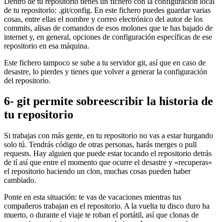
Dentro de tu repositorio tienes un fichero con la configuración local
de tu repositorio: .git/config. En este fichero puedes guardar varias
cosas, entre ellas el nombre y correo electrónico del autor de los
commits, alisas de comandos de esos molones que te has bajado de
internet y, en general, opciones de configuración específicas de ese
repositorio en esa máquina.
Este fichero tampoco se sube a tu servidor git, así que en caso de
desastre, lo pierdes y tienes que volver a generar la configuración
del repositorio.
6- git permite sobreescribir la historia de
tu repositorio
Si trabajas con más gente, en tu repositorio no vas a estar hurgando
solo tú. Tendrás código de otras personas, harás merges o pull
requests. Hay alguien que puede estar tocando el repositorio detrás
de tí así que entre el momento que ocurre el desastre y «recuperas»
el repositorio haciendo un clon, muchas cosas pueden haber
cambiado.
Ponte en esta situación: te vas de vacaciones mientras tus
compañeros trabajan en el repositorio. A la vuelta tu disco duro ha
muerto, o durante el viaje te roban el portátil, así que clonas de