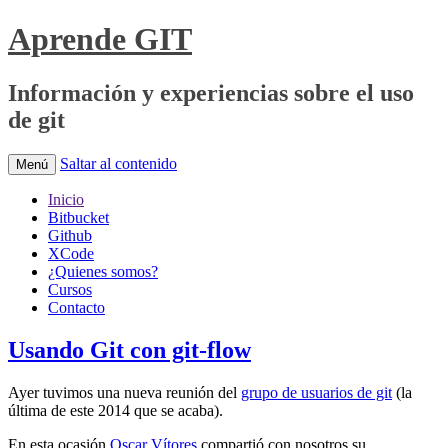
Aprende GIT
Información y experiencias sobre el uso
de git
Saltar al contenido
Menú
Inicio
Bitbucket
Github
XCode
¿Quienes somos?
Cursos
Contacto
Usando Git con git-flow
Ayer tuvimos una nueva reunión del
grupo de usuarios de git
(la
última de este 2014 que se acaba).
En esta ocasión
Oscar Vítores
compartió con nosotros su