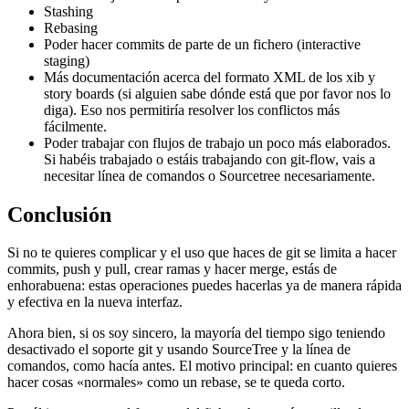
Stashing
Rebasing
Poder hacer commits de parte de un fichero (interactive
staging)
Más documentación acerca del formato XML de los xib y
story boards (si alguien sabe dónde está que por favor nos lo
diga). Eso nos permitiría resolver los conflictos más
fácilmente.
Poder trabajar con flujos de trabajo un poco más elaborados.
Si habéis trabajado o estáis trabajando con git-flow, vais a
necesitar línea de comandos o Sourcetree necesariamente.
Conclusión
Si no te quieres complicar y el uso que haces de git se limita a hacer
commits, push y pull, crear ramas y hacer merge, estás de
enhorabuena: estas operaciones puedes hacerlas ya de manera rápida
y efectiva en la nueva interfaz.
Ahora bien, si os soy sincero, la mayoría del tiempo sigo teniendo
desactivado el soporte git y usando SourceTree y la línea de
comandos, como hacía antes. El motivo principal: en cuanto quieres
hacer cosas «normales» como un rebase, se te queda corto.