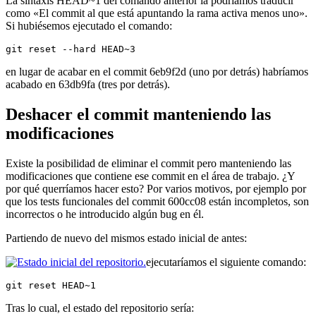
La sintaxis HEAD~1 del comando anterior la podríamos traducir
como «El commit al que está apuntando la rama activa menos uno».
Si hubiésemos ejecutado el comando:
git reset --hard HEAD~3
en lugar de acabar en el commit 6eb9f2d (uno por detrás) habríamos
acabado en 63db9fa (tres por detrás).
Deshacer el commit manteniendo las
modificaciones
Existe la posibilidad de eliminar el commit pero manteniendo las
modificaciones que contiene ese commit en el área de trabajo. ¿Y
por qué querríamos hacer esto? Por varios motivos, por ejemplo por
que los tests funcionales del commit 600cc08 están incompletos, son
incorrectos o he introducido algún bug en él.
Partiendo de nuevo del mismos estado inicial de antes:
ejecutaríamos el siguiente comando:
git reset HEAD~1
Tras lo cual, el estado del repositorio sería: