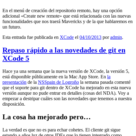
En el menú de creación del repositorio remoto, hay una opción
adicional «Create new remote» que está relacionada con las nuevas
funcionalidades que nos traerá Mavericks y de la que hablaremos en
un futuro.
Esta entrada fue publicada en
XCode
el
04/10/2013
por
admin
.
Repaso rápido a las novedades de git en
XCode 5
Hace ya una semana que la nueva versión de XCode, la versión 5,
está disponible públicamente en la Mac App Store. En
la
presentación
de la
NSSpain de Logroño
la semana pasada comenté
que el soporte para git dentro de XCode ha mejorado en esta nueva
versión aunque no pude entrar en detalles (cosas del NDA). Voy a
empezar a destripar cuáles son las novedades que tenemos a nuestra
disposición.
La cosa ha mejorado pero…
La verdad es que no es para echar cohetes. El cliente git sigue
estando a años luz de otros IDEs que lo tienen integrado como