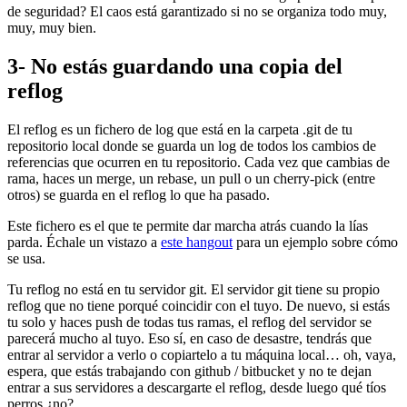
de seguridad? El caos está garantizado si no se organiza todo muy,
muy, muy bien.
3- No estás guardando una copia del
reflog
El reflog es un fichero de log que está en la carpeta .git de tu
repositorio local donde se guarda un log de todos los cambios de
referencias que ocurren en tu repositorio. Cada vez que cambias de
rama, haces un merge, un rebase, un pull o un cherry-pick (entre
otros) se guarda en el reflog lo que ha pasado.
Este fichero es el que te permite dar marcha atrás cuando la lías
parda. Échale un vistazo a
este hangout
para un ejemplo sobre cómo
se usa.
Tu reflog no está en tu servidor git. El servidor git tiene su propio
reflog que no tiene porqué coincidir con el tuyo. De nuevo, si estás
tu solo y haces push de todas tus ramas, el reflog del servidor se
parecerá mucho al tuyo. Eso sí, en caso de desastre, tendrás que
entrar al servidor a verlo o copiartelo a tu máquina local… oh, vaya,
espera, que estás trabajando con github / bitbucket y no te dejan
entrar a sus servidores a descargarte el reflog, desde luego qué tíos
perros ¿no?.