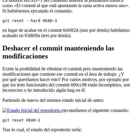
La sintaxis HEAD~1 del comando anterior la podríamos traducir
como «El commit al que está apuntando la rama activa menos uno».
Si hubiésemos ejecutado el comando:
git reset --hard HEAD~3
en lugar de acabar en el commit 6eb9f2d (uno por detrás) habríamos
acabado en 63db9fa (tres por detrás).
Deshacer el commit manteniendo las
modificaciones
Existe la posibilidad de eliminar el commit pero manteniendo las
modificaciones que contiene ese commit en el área de trabajo. ¿Y
por qué querríamos hacer esto? Por varios motivos, por ejemplo por
que los tests funcionales del commit 600cc08 están incompletos, son
incorrectos o he introducido algún bug en él.
Partiendo de nuevo del mismos estado inicial de antes:
ejecutaríamos el siguiente comando:
git reset HEAD~1
Tras lo cual, el estado del repositorio sería: