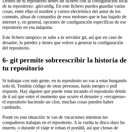
Dentro de tu repositorio tienes un fichero con la configuración local
de tu repositorio: .git/config. En este fichero puedes guardar varias
cosas, entre ellas el nombre y correo electrónico del autor de los
commits, alisas de comandos de esos molones que te has bajado de
internet y, en general, opciones de configuración específicas de ese
repositorio en esa máquina.
Este fichero tampoco se sube a tu servidor git, así que en caso de
desastre, lo pierdes y tienes que volver a generar la configuración
del repositorio.
6- git permite sobreescribir la historia de
tu repositorio
Si trabajas con más gente, en tu repositorio no vas a estar hurgando
solo tú. Tendrás código de otras personas, harás merges o pull
requests. Hay alguien que puede estar tocando el repositorio detrás
de tí así que entre el momento que ocurre el desastre y «recuperas»
el repositorio haciendo un clon, muchas cosas pueden haber
cambiado.
Ponte en esta situación: te vas de vacaciones mientras tus
compañeros trabajan en el repositorio. A la vuelta tu disco duro ha
muerto, o durante el viaje te roban el portátil, así que clonas de