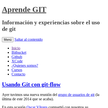
Aprende GIT
Información y experiencias sobre el uso
de git
Saltar al contenido
Menú
Inicio
Bitbucket
Github
XCode
¿Quienes somos?
Cursos
Contacto
Usando Git con git-flow
Ayer tuvimos una nueva reunión del
grupo de usuarios de git
(la
última de este 2014 que se acaba).
En esta ocasión
Oscar Vítores
compartió con nosotros su