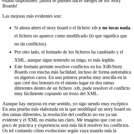
estado disponibles: ¡ahora se pueden hacer merges de los Story
Boards!
Las mejoras más evidentes son:
Si ahora abres el story board o el fichero xib
y no tocas nada
,
el fichero no aparece como modificado (lo que significa que
no da conflictos).
Por otro lado, el formado de los ficheros ha cambiado y el
XML, aunque sigue teniendo su miga, es más legible.
Este formato permite resolver conflictos en los XIB/Story
Boards con mucha más facilidad, incluso de forma automática
en algunos casos. En una primera prueba muy sencilla en la
que creé dos botones en el mismo lugar en dos ramas
diferentes dentro de un fichero .xib, pude resolver el conflicto
muy fácilmente copiando un trozo del XML.
Aunque hay mejoras en este sentido, yo sigo siendo muy escéptico
En una prueba más elaborada en la que modifiqué un story board en
dos ramas diferentes, la resolución del conflicto no era ya tan
evidente y el XML no estaba tan claro. Me imagino que con un
poco de práctica y experiencia será más fácil resolver los conflictos.
Os iré contando cómo evoluciono según vaya usando más la