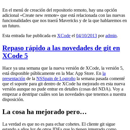
En el menú de creación del repositorio remoto, hay una opción
adicional «Create new remote» que está relacionada con las nuevas
funcionalidades que nos traerá Mavericks y de la que hablaremos en
un futuro.
Esta entrada fue publicada en
XCode
el
04/10/2013
por
admin
.
Repaso rápido a las novedades de git en
XCode 5
Hace ya una semana que la nueva versión de XCode, la versión 5,
está disponible públicamente en la Mac App Store. En
la
presentación
de la
NSSpain de Logroño
la semana pasada comenté
que el soporte para git dentro de XCode ha mejorado en esta nueva
versión aunque no pude entrar en detalles (cosas del NDA). Voy a
empezar a destripar cuáles son las novedades que tenemos a nuestra
disposición.
La cosa ha mejorado pero…
La verdad es que no es para echar cohetes. El cliente git sigue
estando a años luz de otros IDEs que lo tienen integrado como