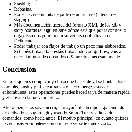
Stashing
Rebasing
Poder hacer commits de parte de un fichero (interactive
staging)
Más documentación acerca del formato XML de los xib y
story boards (si alguien sabe dónde está que por favor nos lo
diga). Eso nos permitiría resolver los conflictos más
fácilmente.
Poder trabajar con flujos de trabajo un poco más elaborados.
Si habéis trabajado o estáis trabajando con git-flow, vais a
necesitar línea de comandos o Sourcetree necesariamente.
Conclusión
Si no te quieres complicar y el uso que haces de git se limita a hacer
commits, push y pull, crear ramas y hacer merge, estás de
enhorabuena: estas operaciones puedes hacerlas ya de manera rápida
y efectiva en la nueva interfaz.
Ahora bien, si os soy sincero, la mayoría del tiempo sigo teniendo
desactivado el soporte git y usando SourceTree y la línea de
comandos, como hacía antes. El motivo principal: en cuanto quieres
hacer cosas «normales» como un rebase, se te queda corto.