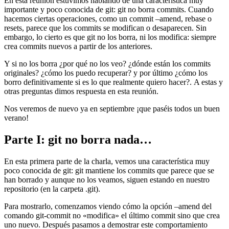
En esta reunión estuvimos hablando de una característica muy
importante y poco conocida de git: git no borra commits. Cuando
hacemos ciertas operaciones, como un commit –amend, rebase o
resets, parece que los commits se modifican o desaparecen. Sin
embargo, lo cierto es que git no los borra, ni los modifica: siempre
crea commits nuevos a partir de los anteriores.
Y si no los borra ¿por qué no los veo? ¿dónde están los commits
originales? ¿cómo los puedo recuperar? y por último ¿cómo los
borro definitivamente si es lo que realmente quiero hacer?. A estas y
otras preguntas dimos respuesta en esta reunión.
Nos veremos de nuevo ya en septiembre ¡que paséis todos un buen
verano!
Parte I: git no borra nada…
En esta primera parte de la charla, vemos una característica muy
poco conocida de git: git mantiene los commits que parece que se
han borrado y aunque no los veamos, siguen estando en nuestro
repositorio (en la carpeta .git).
Para mostrarlo, comenzamos viendo cómo la opción –amend del
comando git-commit no «modifica» el último commit sino que crea
uno nuevo. Después pasamos a demostrar este comportamiento