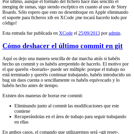
Por último, aunque el formato del fichero hace más sencillo el
merging de ramas, sigo siendo escéptico en cuanto al uso de Story
Boards. Sólo espero que esto no desemboque en Apple eliminando
el soporte para ficheros xib en XCode ¡me tocará hacerlo todo por
código!
Esta entrada fue publicada en
XCode
el
25/09/2013
por
admin
.
Cómo deshacer el último commit en git
Aquí os dejo una manera sencilla de dar marcha atrás si habéis
hecho un commit y os habéis arrepentido de hacerlo. El motivo por
el que queréis «borrarlo» puede ser múltiple: porque el trabajo no
está terminado y queréis continuar trabajando, habéis introducido un
bug sin daos cuenta o sencillamente os habéis equivocado y lo
habéis hecho antes de tiempo.
Existen dos maneras de borrar ese commit:
Eliminando junto al commit las modificaciones que este
contiene
Recuperándolas en el área de trabajo para seguir trabajando
en ellas
En ambos casos, el comando que utilizaremos será «git reset».