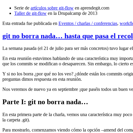
Serie de
artículos sobre git-flow
en aprendegit.com
Taller de git-flow
en la Drupalcamp de 2013
Esta entrada fue publicada en
Eventos / charlas / conferencias
,
workf
git no borra nada… hasta que pasa el reco
La semana pasada (el 21 de julio para ser más concretos) tuvo lugar e
En esta reunión estuvimos hablando de una característica muy import
que los commits se modifican o desaparecen. Sin embargo, lo cierto es 
Y si no los borra ¿por qué no los veo? ¿dónde están los commits origi
preguntas dimos respuesta en esta reunión.
Nos veremos de nuevo ya en septiembre ¡que paséis todos un buen v
Parte I: git no borra nada…
En esta primera parte de la charla, vemos una característica muy poco
la carpeta .git).
Para mostrarlo, comenzamos viendo cómo la opción –amend del coma