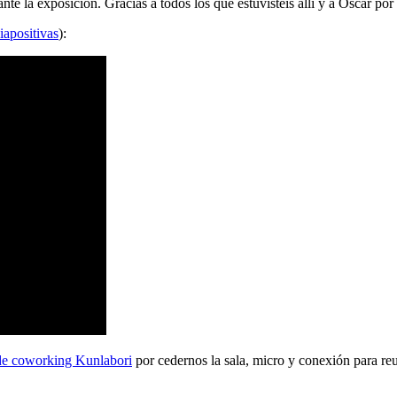
 la exposición. Gracias a todos los que estuvisteis allí y a Oscar por 
iapositivas
):
de coworking Kunlabori
por cedernos la sala, micro y conexión para reu