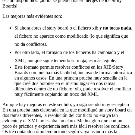
estado disponibles: ¡ahora se pueden hacer merges de los Story
Boards!
Las mejoras más evidentes son:
Si ahora abres el story board o el fichero xib
y no tocas nada
,
el fichero no aparece como modificado (lo que significa que
no da conflictos).
Por otro lado, el formado de los ficheros ha cambiado y el
XML, aunque sigue teniendo su miga, es más legible.
Este formato permite resolver conflictos en los XIB/Story
Boards con mucha más facilidad, incluso de forma automática
en algunos casos. En una primera prueba muy sencilla en la
que creé dos botones en el mismo lugar en dos ramas
diferentes dentro de un fichero .xib, pude resolver el conflicto
muy fácilmente copiando un trozo del XML.
Aunque hay mejoras en este sentido, yo sigo siendo muy escéptico
En una prueba más elaborada en la que modifiqué un story board en
dos ramas diferentes, la resolución del conflicto no era ya tan
evidente y el XML no estaba tan claro. Me imagino que con un
poco de práctica y experiencia será más fácil resolver los conflictos.
Os iré contando cómo evoluciono según vaya usando más la