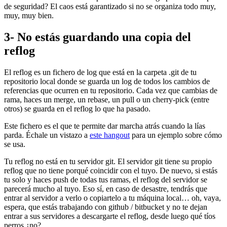
de seguridad? El caos está garantizado si no se organiza todo muy,
muy, muy bien.
3- No estás guardando una copia del
reflog
El reflog es un fichero de log que está en la carpeta .git de tu
repositorio local donde se guarda un log de todos los cambios de
referencias que ocurren en tu repositorio. Cada vez que cambias de
rama, haces un merge, un rebase, un pull o un cherry-pick (entre
otros) se guarda en el reflog lo que ha pasado.
Este fichero es el que te permite dar marcha atrás cuando la lías
parda. Échale un vistazo a
este hangout
para un ejemplo sobre cómo
se usa.
Tu reflog no está en tu servidor git. El servidor git tiene su propio
reflog que no tiene porqué coincidir con el tuyo. De nuevo, si estás
tu solo y haces push de todas tus ramas, el reflog del servidor se
parecerá mucho al tuyo. Eso sí, en caso de desastre, tendrás que
entrar al servidor a verlo o copiartelo a tu máquina local… oh, vaya,
espera, que estás trabajando con github / bitbucket y no te dejan
entrar a sus servidores a descargarte el reflog, desde luego qué tíos
perros ¿no?.