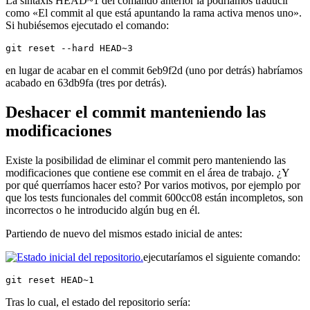
La sintaxis HEAD~1 del comando anterior la podríamos traducir
como «El commit al que está apuntando la rama activa menos uno».
Si hubiésemos ejecutado el comando:
git reset --hard HEAD~3
en lugar de acabar en el commit 6eb9f2d (uno por detrás) habríamos
acabado en 63db9fa (tres por detrás).
Deshacer el commit manteniendo las
modificaciones
Existe la posibilidad de eliminar el commit pero manteniendo las
modificaciones que contiene ese commit en el área de trabajo. ¿Y
por qué querríamos hacer esto? Por varios motivos, por ejemplo por
que los tests funcionales del commit 600cc08 están incompletos, son
incorrectos o he introducido algún bug en él.
Partiendo de nuevo del mismos estado inicial de antes:
ejecutaríamos el siguiente comando:
git reset HEAD~1
Tras lo cual, el estado del repositorio sería: