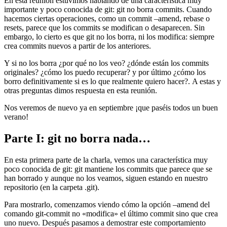
En esta reunión estuvimos hablando de una característica muy
importante y poco conocida de git: git no borra commits. Cuando
hacemos ciertas operaciones, como un commit –amend, rebase o
resets, parece que los commits se modifican o desaparecen. Sin
embargo, lo cierto es que git no los borra, ni los modifica: siempre
crea commits nuevos a partir de los anteriores.
Y si no los borra ¿por qué no los veo? ¿dónde están los commits
originales? ¿cómo los puedo recuperar? y por último ¿cómo los
borro definitivamente si es lo que realmente quiero hacer?. A estas y
otras preguntas dimos respuesta en esta reunión.
Nos veremos de nuevo ya en septiembre ¡que paséis todos un buen
verano!
Parte I: git no borra nada…
En esta primera parte de la charla, vemos una característica muy
poco conocida de git: git mantiene los commits que parece que se
han borrado y aunque no los veamos, siguen estando en nuestro
repositorio (en la carpeta .git).
Para mostrarlo, comenzamos viendo cómo la opción –amend del
comando git-commit no «modifica» el último commit sino que crea
uno nuevo. Después pasamos a demostrar este comportamiento