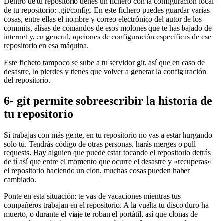
Dentro de tu repositorio tienes un fichero con la configuración local
de tu repositorio: .git/config. En este fichero puedes guardar varias
cosas, entre ellas el nombre y correo electrónico del autor de los
commits, alisas de comandos de esos molones que te has bajado de
internet y, en general, opciones de configuración específicas de ese
repositorio en esa máquina.
Este fichero tampoco se sube a tu servidor git, así que en caso de
desastre, lo pierdes y tienes que volver a generar la configuración
del repositorio.
6- git permite sobreescribir la historia de
tu repositorio
Si trabajas con más gente, en tu repositorio no vas a estar hurgando
solo tú. Tendrás código de otras personas, harás merges o pull
requests. Hay alguien que puede estar tocando el repositorio detrás
de tí así que entre el momento que ocurre el desastre y «recuperas»
el repositorio haciendo un clon, muchas cosas pueden haber
cambiado.
Ponte en esta situación: te vas de vacaciones mientras tus
compañeros trabajan en el repositorio. A la vuelta tu disco duro ha
muerto, o durante el viaje te roban el portátil, así que clonas de