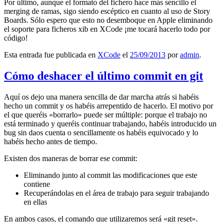
Por último, aunque el formato del fichero hace más sencillo el
merging de ramas, sigo siendo escéptico en cuanto al uso de Story
Boards. Sólo espero que esto no desemboque en Apple eliminando
el soporte para ficheros xib en XCode ¡me tocará hacerlo todo por
código!
Esta entrada fue publicada en
XCode
el
25/09/2013
por
admin
.
Cómo deshacer el último commit en git
Aquí os dejo una manera sencilla de dar marcha atrás si habéis
hecho un commit y os habéis arrepentido de hacerlo. El motivo por
el que queréis «borrarlo» puede ser múltiple: porque el trabajo no
está terminado y queréis continuar trabajando, habéis introducido un
bug sin daos cuenta o sencillamente os habéis equivocado y lo
habéis hecho antes de tiempo.
Existen dos maneras de borrar ese commit:
Eliminando junto al commit las modificaciones que este
contiene
Recuperándolas en el área de trabajo para seguir trabajando
en ellas
En ambos casos, el comando que utilizaremos será «git reset».