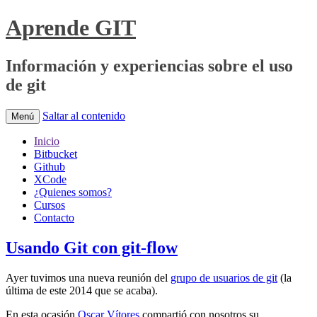
Aprende GIT
Información y experiencias sobre el uso
de git
Saltar al contenido
Menú
Inicio
Bitbucket
Github
XCode
¿Quienes somos?
Cursos
Contacto
Usando Git con git-flow
Ayer tuvimos una nueva reunión del
grupo de usuarios de git
(la
última de este 2014 que se acaba).
En esta ocasión
Oscar Vítores
compartió con nosotros su