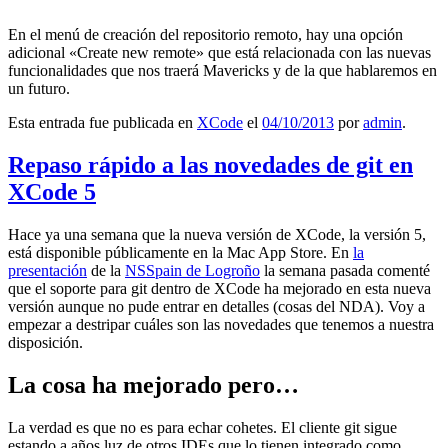
En el menú de creación del repositorio remoto, hay una opción
adicional «Create new remote» que está relacionada con las nuevas
funcionalidades que nos traerá Mavericks y de la que hablaremos en
un futuro.
Esta entrada fue publicada en
XCode
el
04/10/2013
por
admin
.
Repaso rápido a las novedades de git en
XCode 5
Hace ya una semana que la nueva versión de XCode, la versión 5,
está disponible públicamente en la Mac App Store. En
la
presentación
de la
NSSpain de Logroño
la semana pasada comenté
que el soporte para git dentro de XCode ha mejorado en esta nueva
versión aunque no pude entrar en detalles (cosas del NDA). Voy a
empezar a destripar cuáles son las novedades que tenemos a nuestra
disposición.
La cosa ha mejorado pero…
La verdad es que no es para echar cohetes. El cliente git sigue
estando a años luz de otros IDEs que lo tienen integrado como