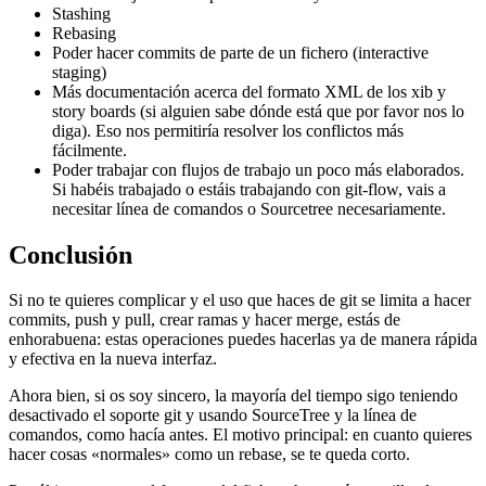
Stashing
Rebasing
Poder hacer commits de parte de un fichero (interactive
staging)
Más documentación acerca del formato XML de los xib y
story boards (si alguien sabe dónde está que por favor nos lo
diga). Eso nos permitiría resolver los conflictos más
fácilmente.
Poder trabajar con flujos de trabajo un poco más elaborados.
Si habéis trabajado o estáis trabajando con git-flow, vais a
necesitar línea de comandos o Sourcetree necesariamente.
Conclusión
Si no te quieres complicar y el uso que haces de git se limita a hacer
commits, push y pull, crear ramas y hacer merge, estás de
enhorabuena: estas operaciones puedes hacerlas ya de manera rápida
y efectiva en la nueva interfaz.
Ahora bien, si os soy sincero, la mayoría del tiempo sigo teniendo
desactivado el soporte git y usando SourceTree y la línea de
comandos, como hacía antes. El motivo principal: en cuanto quieres
hacer cosas «normales» como un rebase, se te queda corto.