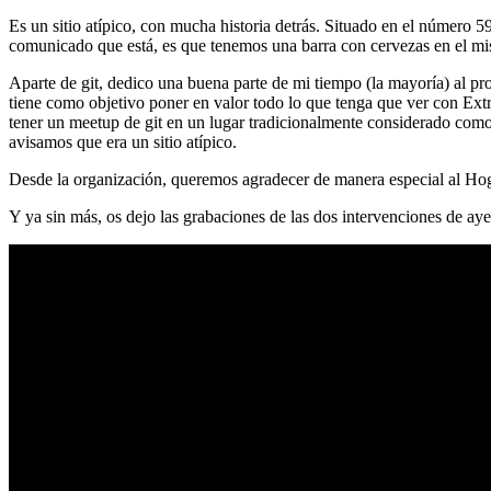
Es un sitio atípico, con mucha historia detrás. Situado en el número 5
comunicado que está, es que tenemos una barra con cervezas en el mi
Aparte de git, dedico una buena parte de mi tiempo (la mayoría) al
tiene como objetivo poner en valor todo lo que tenga que ver con Ex
tener un meetup de git en un lugar tradicionalmente considerado como 
avisamos que era un sitio atípico.
Desde la organización, queremos agradecer de manera especial al Hog
Y ya sin más, os dejo las grabaciones de las dos intervenciones de aye