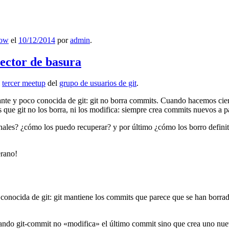
low
el
10/12/2014
por
admin
.
lector de basura
l
tercer meetup
del
grupo de usuarios de git
.
ante y poco conocida de git: git no borra commits. Cuando hacemos cie
que git no los borra, ni los modifica: siempre crea commits nuevos a par
nales? ¿cómo los puedo recuperar? y por último ¿cómo los borro definiti
erano!
 conocida de git: git mantiene los commits que parece que se han borra
ndo git-commit no «modifica» el último commit sino que crea uno nu