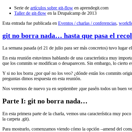
Serie de
artículos sobre git-flow
en aprendegit.com
Taller de git-flow
en la Drupalcamp de 2013
Esta entrada fue publicada en
Eventos / charlas / conferencias
,
workf
git no borra nada… hasta que pasa el reco
La semana pasada (el 21 de julio para ser más concretos) tuvo lugar e
En esta reunión estuvimos hablando de una característica muy import
que los commits se modifican o desaparecen. Sin embargo, lo cierto es 
Y si no los borra ¿por qué no los veo? ¿dónde están los commits origi
preguntas dimos respuesta en esta reunión.
Nos veremos de nuevo ya en septiembre ¡que paséis todos un buen v
Parte I: git no borra nada…
En esta primera parte de la charla, vemos una característica muy poco
la carpeta .git).
Para mostrarlo, comenzamos viendo cómo la opción –amend del coma