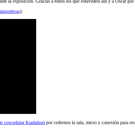
 la exposición. Gracias a todos los que estuvisteis allí y a Oscar por 
iapositivas
):
de coworking Kunlabori
por cedernos la sala, micro y conexión para reu