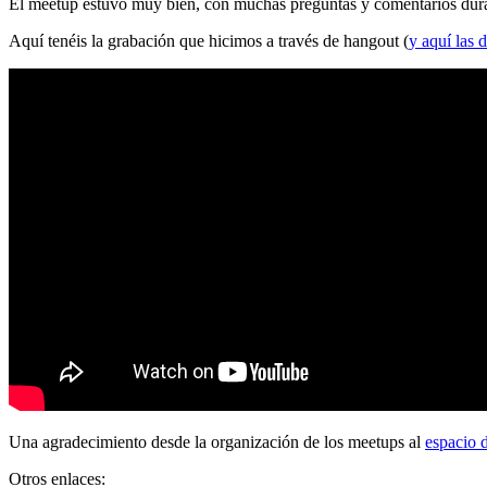
El meetup estuvo muy bien, con muchas preguntas y comentarios durante
Aquí tenéis la grabación que hicimos a través de hangout (
y aquí las d
Una agradecimiento desde la organización de los meetups al
espacio 
Otros enlaces: