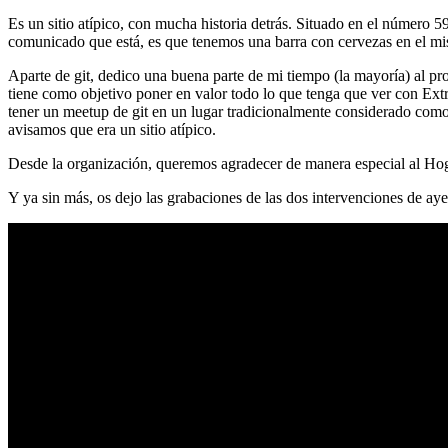
Es un sitio atípico, con mucha historia detrás. Situado en el número 5
comunicado que está, es que tenemos una barra con cervezas en el mi
Aparte de git, dedico una buena parte de mi tiempo (la mayoría) al
tiene como objetivo poner en valor todo lo que tenga que ver con Ex
tener un meetup de git en un lugar tradicionalmente considerado como 
avisamos que era un sitio atípico.
Desde la organización, queremos agradecer de manera especial al Hog
Y ya sin más, os dejo las grabaciones de las dos intervenciones de aye