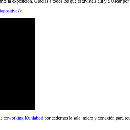
 la exposición. Gracias a todos los que estuvisteis allí y a Oscar por 
iapositivas
):
de coworking Kunlabori
por cedernos la sala, micro y conexión para reu