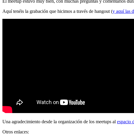
El meetup estuvo muy bien, con muchas preguntas y comentarios durante
Aquí tenéis la grabación que hicimos a través de hangout (
y aquí las d
Una agradecimiento desde la organización de los meetups al
espacio 
Otros enlaces: