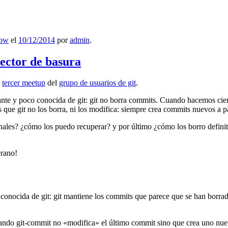
low
el
10/12/2014
por
admin
.
lector de basura
l
tercer meetup
del
grupo de usuarios de git
.
ante y poco conocida de git: git no borra commits. Cuando hacemos cie
que git no los borra, ni los modifica: siempre crea commits nuevos a par
nales? ¿cómo los puedo recuperar? y por último ¿cómo los borro definiti
erano!
 conocida de git: git mantiene los commits que parece que se han borra
ndo git-commit no «modifica» el último commit sino que crea uno nu