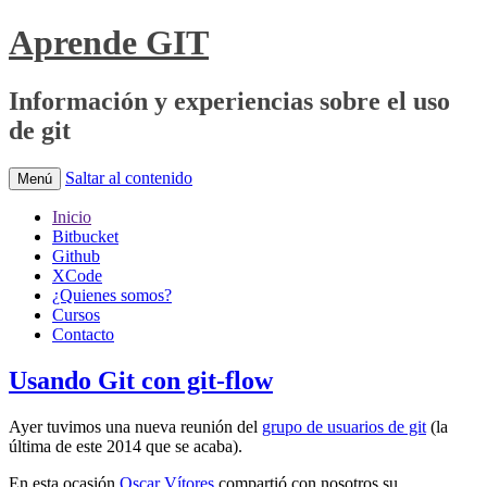
Aprende GIT
Información y experiencias sobre el uso
de git
Saltar al contenido
Menú
Inicio
Bitbucket
Github
XCode
¿Quienes somos?
Cursos
Contacto
Usando Git con git-flow
Ayer tuvimos una nueva reunión del
grupo de usuarios de git
(la
última de este 2014 que se acaba).
En esta ocasión
Oscar Vítores
compartió con nosotros su