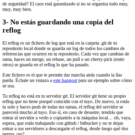
de seguridad? El caos está garantizado si no se organiza todo muy,
muy, muy bien.
3- No estás guardando una copia del
reflog
El reflog es un fichero de log que está en la carpeta .git de tu
repositorio local donde se guarda un log de todos los cambios de
referencias que ocurren en tu repositorio. Cada vez que cambias de
rama, haces un merge, un rebase, un pull o un cherry-pick (entre
otros) se guarda en el reflog lo que ha pasado.
Este fichero es el que te permite dar marcha atrás cuando la lías
parda. Échale un vistazo a
este hangout
para un ejemplo sobre cómo
se usa.
Tu reflog no está en tu servidor git. El servidor git tiene su propio
reflog que no tiene porqué coincidir con el tuyo. De nuevo, si estás
tu solo y haces push de todas tus ramas, el reflog del servidor se
parecerá mucho al tuyo. Eso sí, en caso de desastre, tendrás que
entrar al servidor a verlo o copiartelo a tu máquina local… oh, vaya,
espera, que estás trabajando con github / bitbucket y no te dejan
entrar a sus servidores a descargarte el reflog, desde luego qué tíos
perros ¿no?.