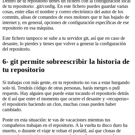
Dentro de tu repositorio tienes un fichero con la configuración local
de tu repositorio: .git/config. En este fichero puedes guardar varias
cosas, entre ellas el nombre y correo electrónico del autor de los
commits, alisas de comandos de esos molones que te has bajado de
internet y, en general, opciones de configuración específicas de ese
repositorio en esa máquina.
Este fichero tampoco se sube a tu servidor git, así que en caso de
desastre, lo pierdes y tienes que volver a generar la configuración
del repositorio.
6- git permite sobreescribir la historia de
tu repositorio
Si trabajas con más gente, en tu repositorio no vas a estar hurgando
solo tú. Tendrás código de otras personas, harás merges o pull
requests. Hay alguien que puede estar tocando el repositorio detrás
de tí así que entre el momento que ocurre el desastre y «recuperas»
el repositorio haciendo un clon, muchas cosas pueden haber
cambiado.
Ponte en esta situación: te vas de vacaciones mientras tus
compañeros trabajan en el repositorio. A la vuelta tu disco duro ha
muerto, o durante el viaje te roban el portátil, así que clonas de