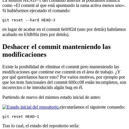
La sintaxis HEAD~1 del comando anterior la podríamos traducir
como «El commit al que está apuntando la rama activa menos uno».
Si hubiésemos ejecutado el comando:
git reset --hard HEAD~3
en lugar de acabar en el commit 6eb9f2d (uno por detrás) habríamos
acabado en 63db9fa (tres por detrás).
Deshacer el commit manteniendo las
modificaciones
Existe la posibilidad de eliminar el commit pero manteniendo las
modificaciones que contiene ese commit en el área de trabajo. ¿Y
por qué querríamos hacer esto? Por varios motivos, por ejemplo por
que los tests funcionales del commit 600cc08 están incompletos, son
incorrectos o he introducido algún bug en él.
Partiendo de nuevo del mismos estado inicial de antes:
ejecutaríamos el siguiente comando:
git reset HEAD~1
Tras lo cual, el estado del repositorio sería: