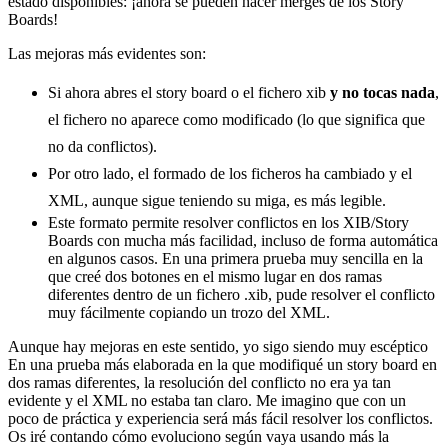
estado disponibles: ¡ahora se pueden hacer merges de los Story
Boards!
Las mejoras más evidentes son:
Si ahora abres el story board o el fichero xib
y no tocas nada
,
el fichero no aparece como modificado (lo que significa que
no da conflictos).
Por otro lado, el formado de los ficheros ha cambiado y el
XML, aunque sigue teniendo su miga, es más legible.
Este formato permite resolver conflictos en los XIB/Story
Boards con mucha más facilidad, incluso de forma automática
en algunos casos. En una primera prueba muy sencilla en la
que creé dos botones en el mismo lugar en dos ramas
diferentes dentro de un fichero .xib, pude resolver el conflicto
muy fácilmente copiando un trozo del XML.
Aunque hay mejoras en este sentido, yo sigo siendo muy escéptico
En una prueba más elaborada en la que modifiqué un story board en
dos ramas diferentes, la resolución del conflicto no era ya tan
evidente y el XML no estaba tan claro. Me imagino que con un
poco de práctica y experiencia será más fácil resolver los conflictos.
Os iré contando cómo evoluciono según vaya usando más la