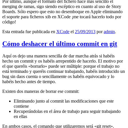
Por último, aunque el formato del fichero hace más sencillo el
merging de ramas, sigo siendo escéptico en cuanto al uso de Story
Boards. Sólo espero que esto no desemboque en Apple eliminando
el soporte para ficheros xib en XCode ¡me tocará hacerlo todo por
código!
Esta entrada fue publicada en
XCode
el
25/09/2013
por
admin
.
Cómo deshacer el último commit en git
Aquí os dejo una manera sencilla de dar marcha atrás si habéis
hecho un commit y os habéis arrepentido de hacerlo. El motivo por
el que queréis «borrarlo» puede ser múltiple: porque el trabajo no
está terminado y queréis continuar trabajando, habéis introducido un
bug sin daos cuenta o sencillamente os habéis equivocado y lo
habéis hecho antes de tiempo.
Existen dos maneras de borrar ese commit:
Eliminando junto al commit las modificaciones que este
contiene
Recuperándolas en el área de trabajo para seguir trabajando
en ellas
En ambos casos, el comando que utilizaremos será «git reset».