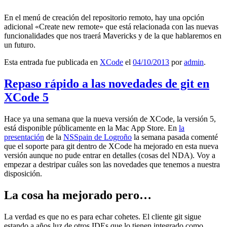
En el menú de creación del repositorio remoto, hay una opción
adicional «Create new remote» que está relacionada con las nuevas
funcionalidades que nos traerá Mavericks y de la que hablaremos en
un futuro.
Esta entrada fue publicada en
XCode
el
04/10/2013
por
admin
.
Repaso rápido a las novedades de git en
XCode 5
Hace ya una semana que la nueva versión de XCode, la versión 5,
está disponible públicamente en la Mac App Store. En
la
presentación
de la
NSSpain de Logroño
la semana pasada comenté
que el soporte para git dentro de XCode ha mejorado en esta nueva
versión aunque no pude entrar en detalles (cosas del NDA). Voy a
empezar a destripar cuáles son las novedades que tenemos a nuestra
disposición.
La cosa ha mejorado pero…
La verdad es que no es para echar cohetes. El cliente git sigue
estando a años luz de otros IDEs que lo tienen integrado como