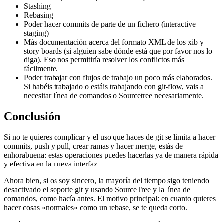
Stashing
Rebasing
Poder hacer commits de parte de un fichero (interactive
staging)
Más documentación acerca del formato XML de los xib y
story boards (si alguien sabe dónde está que por favor nos lo
diga). Eso nos permitiría resolver los conflictos más
fácilmente.
Poder trabajar con flujos de trabajo un poco más elaborados.
Si habéis trabajado o estáis trabajando con git-flow, vais a
necesitar línea de comandos o Sourcetree necesariamente.
Conclusión
Si no te quieres complicar y el uso que haces de git se limita a hacer
commits, push y pull, crear ramas y hacer merge, estás de
enhorabuena: estas operaciones puedes hacerlas ya de manera rápida
y efectiva en la nueva interfaz.
Ahora bien, si os soy sincero, la mayoría del tiempo sigo teniendo
desactivado el soporte git y usando SourceTree y la línea de
comandos, como hacía antes. El motivo principal: en cuanto quieres
hacer cosas «normales» como un rebase, se te queda corto.