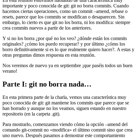
En esta reunión estuvimos hablando de una característica muy
importante y poco conocida de git: git no borra commits. Cuando
hacemos ciertas operaciones, como un commit –amend, rebase o
resets, parece que los commits se modifican o desaparecen. Sin
embargo, lo cierto es que git no los borra, ni los modifica: siempre
crea commits nuevos a partir de los anteriores.
Y si no los borra ¿por qué no los veo? ¿dónde están los commits
originales? ¿cómo los puedo recuperar? y por último ¿cómo los
borro definitivamente si es lo que realmente quiero hacer?. A estas y
otras preguntas dimos respuesta en esta reunión.
Nos veremos de nuevo ya en septiembre ¡que paséis todos un buen
verano!
Parte I: git no borra nada…
En esta primera parte de la charla, vemos una característica muy
poco conocida de git: git mantiene los commits que parece que se
han borrado y aunque no los veamos, siguen estando en nuestro
repositorio (en la carpeta .git).
Para mostrarlo, comenzamos viendo cómo la opción –amend del
comando git-commit no «modifica» el último commit sino que crea
uno nuevo. Después pasamos a demostrar este comportamiento