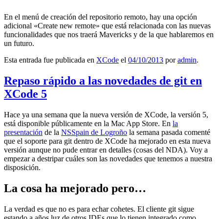
En el menú de creación del repositorio remoto, hay una opción
adicional «Create new remote» que está relacionada con las nuevas
funcionalidades que nos traerá Mavericks y de la que hablaremos en
un futuro.
Esta entrada fue publicada en
XCode
el
04/10/2013
por
admin
.
Repaso rápido a las novedades de git en
XCode 5
Hace ya una semana que la nueva versión de XCode, la versión 5,
está disponible públicamente en la Mac App Store. En
la
presentación
de la
NSSpain de Logroño
la semana pasada comenté
que el soporte para git dentro de XCode ha mejorado en esta nueva
versión aunque no pude entrar en detalles (cosas del NDA). Voy a
empezar a destripar cuáles son las novedades que tenemos a nuestra
disposición.
La cosa ha mejorado pero…
La verdad es que no es para echar cohetes. El cliente git sigue
estando a años luz de otros IDEs que lo tienen integrado como