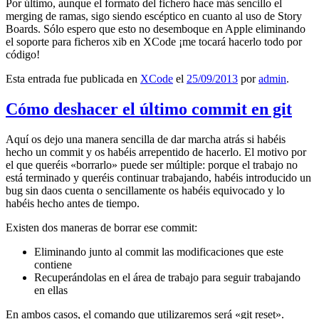
Por último, aunque el formato del fichero hace más sencillo el
merging de ramas, sigo siendo escéptico en cuanto al uso de Story
Boards. Sólo espero que esto no desemboque en Apple eliminando
el soporte para ficheros xib en XCode ¡me tocará hacerlo todo por
código!
Esta entrada fue publicada en
XCode
el
25/09/2013
por
admin
.
Cómo deshacer el último commit en git
Aquí os dejo una manera sencilla de dar marcha atrás si habéis
hecho un commit y os habéis arrepentido de hacerlo. El motivo por
el que queréis «borrarlo» puede ser múltiple: porque el trabajo no
está terminado y queréis continuar trabajando, habéis introducido un
bug sin daos cuenta o sencillamente os habéis equivocado y lo
habéis hecho antes de tiempo.
Existen dos maneras de borrar ese commit:
Eliminando junto al commit las modificaciones que este
contiene
Recuperándolas en el área de trabajo para seguir trabajando
en ellas
En ambos casos, el comando que utilizaremos será «git reset».