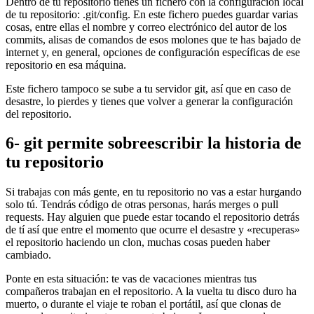
Dentro de tu repositorio tienes un fichero con la configuración local
de tu repositorio: .git/config. En este fichero puedes guardar varias
cosas, entre ellas el nombre y correo electrónico del autor de los
commits, alisas de comandos de esos molones que te has bajado de
internet y, en general, opciones de configuración específicas de ese
repositorio en esa máquina.
Este fichero tampoco se sube a tu servidor git, así que en caso de
desastre, lo pierdes y tienes que volver a generar la configuración
del repositorio.
6- git permite sobreescribir la historia de
tu repositorio
Si trabajas con más gente, en tu repositorio no vas a estar hurgando
solo tú. Tendrás código de otras personas, harás merges o pull
requests. Hay alguien que puede estar tocando el repositorio detrás
de tí así que entre el momento que ocurre el desastre y «recuperas»
el repositorio haciendo un clon, muchas cosas pueden haber
cambiado.
Ponte en esta situación: te vas de vacaciones mientras tus
compañeros trabajan en el repositorio. A la vuelta tu disco duro ha
muerto, o durante el viaje te roban el portátil, así que clonas de