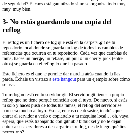
de seguridad? El caos está garantizado si no se organiza todo muy,
muy, muy bien.
3- No estás guardando una copia del
reflog
El reflog es un fichero de log que está en la carpeta .git de tu
repositorio local donde se guarda un log de todos los cambios de
referencias que ocurren en tu repositorio. Cada vez que cambias de
rama, haces un merge, un rebase, un pull o un cherry-pick (entre
otros) se guarda en el reflog lo que ha pasado.
Este fichero es el que te permite dar marcha atrás cuando la lías
parda. Échale un vistazo a
este hangout
para un ejemplo sobre cómo
se usa.
Tu reflog no está en tu servidor git. El servidor git tiene su propio
reflog que no tiene porqué coincidir con el tuyo. De nuevo, si estás
tu solo y haces push de todas tus ramas, el reflog del servidor se
parecerá mucho al tuyo. Eso sí, en caso de desastre, tendrás que
entrar al servidor a verlo o copiartelo a tu máquina local… oh, vaya,
espera, que estás trabajando con github / bitbucket y no te dejan
entrar a sus servidores a descargarte el reflog, desde luego qué tíos
perros ¿no?.