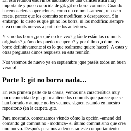
En esta reunión estuvimos hablando de una característica muy
importante y poco conocida de git: git no borra commits. Cuando
hacemos ciertas operaciones, como un commit –amend, rebase o
resets, parece que los commits se modifican o desaparecen. Sin
embargo, lo cierto es que git no los borra, ni los modifica: siempre
crea commits nuevos a partir de los anteriores.
Y si no los borra ¿por qué no los veo? ¿dónde están los commits
originales? ¿cómo los puedo recuperar? y por último ¿cómo los
borro definitivamente si es lo que realmente quiero hacer?. A estas y
otras preguntas dimos respuesta en esta reunión.
Nos veremos de nuevo ya en septiembre ¡que paséis todos un buen
verano!
Parte I: git no borra nada…
En esta primera parte de la charla, vemos una característica muy
poco conocida de git: git mantiene los commits que parece que se
han borrado y aunque no los veamos, siguen estando en nuestro
repositorio (en la carpeta .git).
Para mostrarlo, comenzamos viendo cómo la opción –amend del
comando git-commit no «modifica» el último commit sino que crea
uno nuevo. Después pasamos a demostrar este comportamiento