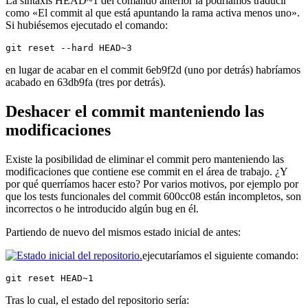
La sintaxis HEAD~1 del comando anterior la podríamos traducir
como «El commit al que está apuntando la rama activa menos uno».
Si hubiésemos ejecutado el comando:
git reset --hard HEAD~3
en lugar de acabar en el commit 6eb9f2d (uno por detrás) habríamos
acabado en 63db9fa (tres por detrás).
Deshacer el commit manteniendo las
modificaciones
Existe la posibilidad de eliminar el commit pero manteniendo las
modificaciones que contiene ese commit en el área de trabajo. ¿Y
por qué querríamos hacer esto? Por varios motivos, por ejemplo por
que los tests funcionales del commit 600cc08 están incompletos, son
incorrectos o he introducido algún bug en él.
Partiendo de nuevo del mismos estado inicial de antes:
ejecutaríamos el siguiente comando:
git reset HEAD~1
Tras lo cual, el estado del repositorio sería: