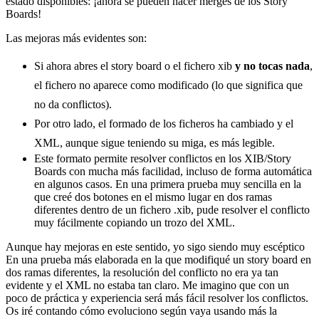
estado disponibles: ¡ahora se pueden hacer merges de los Story
Boards!
Las mejoras más evidentes son:
Si ahora abres el story board o el fichero xib
y no tocas nada
,
el fichero no aparece como modificado (lo que significa que
no da conflictos).
Por otro lado, el formado de los ficheros ha cambiado y el
XML, aunque sigue teniendo su miga, es más legible.
Este formato permite resolver conflictos en los XIB/Story
Boards con mucha más facilidad, incluso de forma automática
en algunos casos. En una primera prueba muy sencilla en la
que creé dos botones en el mismo lugar en dos ramas
diferentes dentro de un fichero .xib, pude resolver el conflicto
muy fácilmente copiando un trozo del XML.
Aunque hay mejoras en este sentido, yo sigo siendo muy escéptico
En una prueba más elaborada en la que modifiqué un story board en
dos ramas diferentes, la resolución del conflicto no era ya tan
evidente y el XML no estaba tan claro. Me imagino que con un
poco de práctica y experiencia será más fácil resolver los conflictos.
Os iré contando cómo evoluciono según vaya usando más la