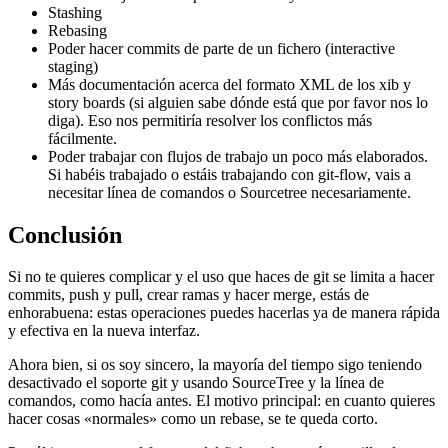
Stashing
Rebasing
Poder hacer commits de parte de un fichero (interactive
staging)
Más documentación acerca del formato XML de los xib y
story boards (si alguien sabe dónde está que por favor nos lo
diga). Eso nos permitiría resolver los conflictos más
fácilmente.
Poder trabajar con flujos de trabajo un poco más elaborados.
Si habéis trabajado o estáis trabajando con git-flow, vais a
necesitar línea de comandos o Sourcetree necesariamente.
Conclusión
Si no te quieres complicar y el uso que haces de git se limita a hacer
commits, push y pull, crear ramas y hacer merge, estás de
enhorabuena: estas operaciones puedes hacerlas ya de manera rápida
y efectiva en la nueva interfaz.
Ahora bien, si os soy sincero, la mayoría del tiempo sigo teniendo
desactivado el soporte git y usando SourceTree y la línea de
comandos, como hacía antes. El motivo principal: en cuanto quieres
hacer cosas «normales» como un rebase, se te queda corto.