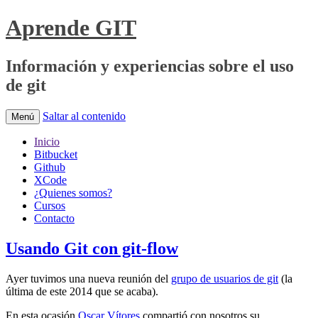
Aprende GIT
Información y experiencias sobre el uso
de git
Saltar al contenido
Menú
Inicio
Bitbucket
Github
XCode
¿Quienes somos?
Cursos
Contacto
Usando Git con git-flow
Ayer tuvimos una nueva reunión del
grupo de usuarios de git
(la
última de este 2014 que se acaba).
En esta ocasión
Oscar Vítores
compartió con nosotros su