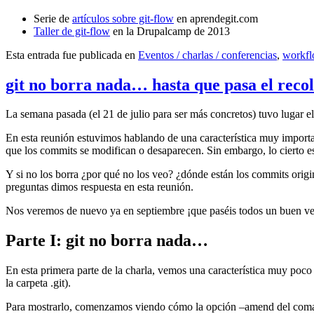
Serie de
artículos sobre git-flow
en aprendegit.com
Taller de git-flow
en la Drupalcamp de 2013
Esta entrada fue publicada en
Eventos / charlas / conferencias
,
workf
git no borra nada… hasta que pasa el reco
La semana pasada (el 21 de julio para ser más concretos) tuvo lugar e
En esta reunión estuvimos hablando de una característica muy import
que los commits se modifican o desaparecen. Sin embargo, lo cierto es 
Y si no los borra ¿por qué no los veo? ¿dónde están los commits origi
preguntas dimos respuesta en esta reunión.
Nos veremos de nuevo ya en septiembre ¡que paséis todos un buen v
Parte I: git no borra nada…
En esta primera parte de la charla, vemos una característica muy poco
la carpeta .git).
Para mostrarlo, comenzamos viendo cómo la opción –amend del coma