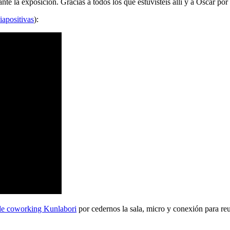
 la exposición. Gracias a todos los que estuvisteis allí y a Oscar por 
iapositivas
):
de coworking Kunlabori
por cedernos la sala, micro y conexión para reu