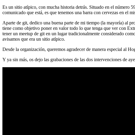
Es un sitio atípico, con mucha historia detrás. Situado en el número 5
comunicado que está, es que tenemos una barra con cervezas en el mi
Aparte de git, dedico una buena parte de mi tiempo (la mayoría) al
tiene como objetivo poner en valor todo lo que tenga que ver con Ex
tener un meetup de git en un lugar tradicionalmente considerado como 
avisamos que era un sitio atípico.
Desde la organización, queremos agradecer de manera especial al Hog
Y ya sin más, os dejo las grabaciones de las dos intervenciones de aye