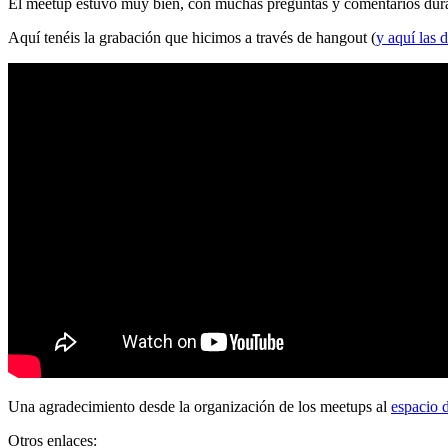
El meetup estuvo muy bien, con muchas preguntas y comentarios durante
Aquí tenéis la grabación que hicimos a través de hangout (
y aquí las d
Una agradecimiento desde la organización de los meetups al
espacio 
Otros enlaces: