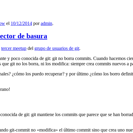
low
el
10/12/2014
por
admin
.
lector de basura
l
tercer meetup
del
grupo de usuarios de git
.
ante y poco conocida de git: git no borra commits. Cuando hacemos cie
que git no los borra, ni los modifica: siempre crea commits nuevos a par
nales? ¿cómo los puedo recuperar? y por último ¿cómo los borro definiti
erano!
 conocida de git: git mantiene los commits que parece que se han borra
ndo git-commit no «modifica» el último commit sino que crea uno nu