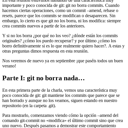
En esta reunión estuvimos hablando de una característica muy
importante y poco conocida de git: git no borra commits. Cuando
hacemos ciertas operaciones, como un commit –amend, rebase o
resets, parece que los commits se modifican o desaparecen. Sin
embargo, lo cierto es que git no los borra, ni los modifica: siempre
crea commits nuevos a partir de los anteriores.
Y si no los borra ¿por qué no los veo? ¿dónde están los commits
originales? ¿cómo los puedo recuperar? y por último ¿cómo los
borro definitivamente si es lo que realmente quiero hacer?. A estas y
otras preguntas dimos respuesta en esta reunión.
Nos veremos de nuevo ya en septiembre ¡que paséis todos un buen
verano!
Parte I: git no borra nada…
En esta primera parte de la charla, vemos una característica muy
poco conocida de git: git mantiene los commits que parece que se
han borrado y aunque no los veamos, siguen estando en nuestro
repositorio (en la carpeta .git).
Para mostrarlo, comenzamos viendo cómo la opción –amend del
comando git-commit no «modifica» el último commit sino que crea
uno nuevo. Después pasamos a demostrar este comportamiento