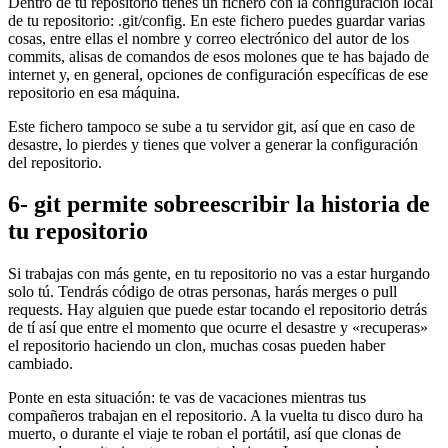
Dentro de tu repositorio tienes un fichero con la configuración local
de tu repositorio: .git/config. En este fichero puedes guardar varias
cosas, entre ellas el nombre y correo electrónico del autor de los
commits, alisas de comandos de esos molones que te has bajado de
internet y, en general, opciones de configuración específicas de ese
repositorio en esa máquina.
Este fichero tampoco se sube a tu servidor git, así que en caso de
desastre, lo pierdes y tienes que volver a generar la configuración
del repositorio.
6- git permite sobreescribir la historia de
tu repositorio
Si trabajas con más gente, en tu repositorio no vas a estar hurgando
solo tú. Tendrás código de otras personas, harás merges o pull
requests. Hay alguien que puede estar tocando el repositorio detrás
de tí así que entre el momento que ocurre el desastre y «recuperas»
el repositorio haciendo un clon, muchas cosas pueden haber
cambiado.
Ponte en esta situación: te vas de vacaciones mientras tus
compañeros trabajan en el repositorio. A la vuelta tu disco duro ha
muerto, o durante el viaje te roban el portátil, así que clonas de