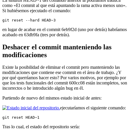
La sintaxis HEAD~1 del comando anterior la podríamos traducir
como «El commit al que está apuntando la rama activa menos uno».
Si hubiésemos ejecutado el comando:
git reset --hard HEAD~3
en lugar de acabar en el commit 6eb9f2d (uno por detrás) habríamos
acabado en 63db9fa (tres por detrás).
Deshacer el commit manteniendo las
modificaciones
Existe la posibilidad de eliminar el commit pero manteniendo las
modificaciones que contiene ese commit en el área de trabajo. ¿Y
por qué querríamos hacer esto? Por varios motivos, por ejemplo por
que los tests funcionales del commit 600cc08 están incompletos, son
incorrectos o he introducido algún bug en él.
Partiendo de nuevo del mismos estado inicial de antes:
ejecutaríamos el siguiente comando:
git reset HEAD~1
Tras lo cual, el estado del repositorio sería: