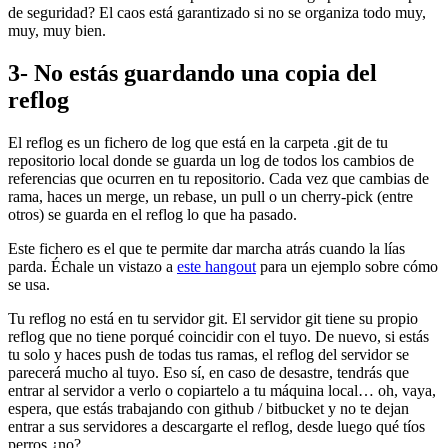
de seguridad? El caos está garantizado si no se organiza todo muy,
muy, muy bien.
3- No estás guardando una copia del
reflog
El reflog es un fichero de log que está en la carpeta .git de tu
repositorio local donde se guarda un log de todos los cambios de
referencias que ocurren en tu repositorio. Cada vez que cambias de
rama, haces un merge, un rebase, un pull o un cherry-pick (entre
otros) se guarda en el reflog lo que ha pasado.
Este fichero es el que te permite dar marcha atrás cuando la lías
parda. Échale un vistazo a
este hangout
para un ejemplo sobre cómo
se usa.
Tu reflog no está en tu servidor git. El servidor git tiene su propio
reflog que no tiene porqué coincidir con el tuyo. De nuevo, si estás
tu solo y haces push de todas tus ramas, el reflog del servidor se
parecerá mucho al tuyo. Eso sí, en caso de desastre, tendrás que
entrar al servidor a verlo o copiartelo a tu máquina local… oh, vaya,
espera, que estás trabajando con github / bitbucket y no te dejan
entrar a sus servidores a descargarte el reflog, desde luego qué tíos
perros ¿no?.