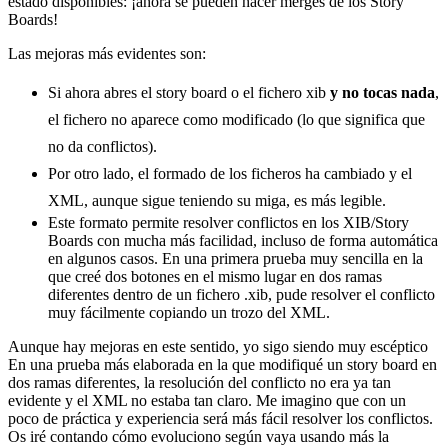
estado disponibles: ¡ahora se pueden hacer merges de los Story
Boards!
Las mejoras más evidentes son:
Si ahora abres el story board o el fichero xib
y no tocas nada
,
el fichero no aparece como modificado (lo que significa que
no da conflictos).
Por otro lado, el formado de los ficheros ha cambiado y el
XML, aunque sigue teniendo su miga, es más legible.
Este formato permite resolver conflictos en los XIB/Story
Boards con mucha más facilidad, incluso de forma automática
en algunos casos. En una primera prueba muy sencilla en la
que creé dos botones en el mismo lugar en dos ramas
diferentes dentro de un fichero .xib, pude resolver el conflicto
muy fácilmente copiando un trozo del XML.
Aunque hay mejoras en este sentido, yo sigo siendo muy escéptico
En una prueba más elaborada en la que modifiqué un story board en
dos ramas diferentes, la resolución del conflicto no era ya tan
evidente y el XML no estaba tan claro. Me imagino que con un
poco de práctica y experiencia será más fácil resolver los conflictos.
Os iré contando cómo evoluciono según vaya usando más la