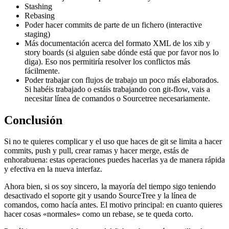
Stashing
Rebasing
Poder hacer commits de parte de un fichero (interactive
staging)
Más documentación acerca del formato XML de los xib y
story boards (si alguien sabe dónde está que por favor nos lo
diga). Eso nos permitiría resolver los conflictos más
fácilmente.
Poder trabajar con flujos de trabajo un poco más elaborados.
Si habéis trabajado o estáis trabajando con git-flow, vais a
necesitar línea de comandos o Sourcetree necesariamente.
Conclusión
Si no te quieres complicar y el uso que haces de git se limita a hacer
commits, push y pull, crear ramas y hacer merge, estás de
enhorabuena: estas operaciones puedes hacerlas ya de manera rápida
y efectiva en la nueva interfaz.
Ahora bien, si os soy sincero, la mayoría del tiempo sigo teniendo
desactivado el soporte git y usando SourceTree y la línea de
comandos, como hacía antes. El motivo principal: en cuanto quieres
hacer cosas «normales» como un rebase, se te queda corto.