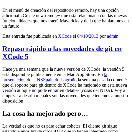
En el menú de creación del repositorio remoto, hay una opción
adicional «Create new remote» que está relacionada con las nuevas
funcionalidades que nos traerá Mavericks y de la que hablaremos en
un futuro.
Esta entrada fue publicada en
XCode
el
04/10/2013
por
admin
.
Repaso rápido a las novedades de git en
XCode 5
Hace ya una semana que la nueva versión de XCode, la versión 5,
está disponible públicamente en la Mac App Store. En
la
presentación
de la
NSSpain de Logroño
la semana pasada comenté
que el soporte para git dentro de XCode ha mejorado en esta nueva
versión aunque no pude entrar en detalles (cosas del NDA). Voy a
empezar a destripar cuáles son las novedades que tenemos a nuestra
disposición.
La cosa ha mejorado pero…
La verdad es que no es para echar cohetes. El cliente git sigue
estando a años luz de otros IDEs que lo tienen integrado como