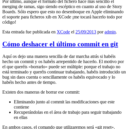
Por último, aunque el formato del fichero hace más sencillo el
merging de ramas, sigo siendo escéptico en cuanto al uso de Story
Boards. Sólo espero que esto no desemboque en Apple eliminando
el soporte para ficheros xib en XCode ¡me tocará hacerlo todo por
código!
Esta entrada fue publicada en
XCode
el
25/09/2013
por
admin
.
Cómo deshacer el último commit en git
Aquí os dejo una manera sencilla de dar marcha atrás si habéis
hecho un commit y os habéis arrepentido de hacerlo. El motivo por
el que queréis «borrarlo» puede ser múltiple: porque el trabajo no
está terminado y queréis continuar trabajando, habéis introducido un
bug sin daos cuenta o sencillamente os habéis equivocado y lo
habéis hecho antes de tiempo.
Existen dos maneras de borrar ese commit:
Eliminando junto al commit las modificaciones que este
contiene
Recuperándolas en el área de trabajo para seguir trabajando
en ellas
En ambos casos, el comando que utilizaremos será «git reset».