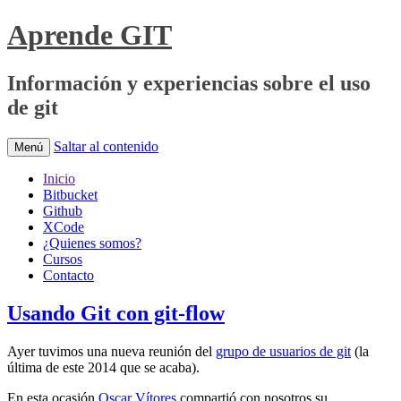
Aprende GIT
Información y experiencias sobre el uso
de git
Saltar al contenido
Menú
Inicio
Bitbucket
Github
XCode
¿Quienes somos?
Cursos
Contacto
Usando Git con git-flow
Ayer tuvimos una nueva reunión del
grupo de usuarios de git
(la
última de este 2014 que se acaba).
En esta ocasión
Oscar Vítores
compartió con nosotros su