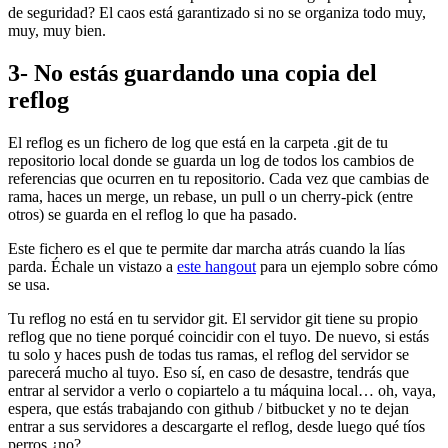
de seguridad? El caos está garantizado si no se organiza todo muy,
muy, muy bien.
3- No estás guardando una copia del
reflog
El reflog es un fichero de log que está en la carpeta .git de tu
repositorio local donde se guarda un log de todos los cambios de
referencias que ocurren en tu repositorio. Cada vez que cambias de
rama, haces un merge, un rebase, un pull o un cherry-pick (entre
otros) se guarda en el reflog lo que ha pasado.
Este fichero es el que te permite dar marcha atrás cuando la lías
parda. Échale un vistazo a
este hangout
para un ejemplo sobre cómo
se usa.
Tu reflog no está en tu servidor git. El servidor git tiene su propio
reflog que no tiene porqué coincidir con el tuyo. De nuevo, si estás
tu solo y haces push de todas tus ramas, el reflog del servidor se
parecerá mucho al tuyo. Eso sí, en caso de desastre, tendrás que
entrar al servidor a verlo o copiartelo a tu máquina local… oh, vaya,
espera, que estás trabajando con github / bitbucket y no te dejan
entrar a sus servidores a descargarte el reflog, desde luego qué tíos
perros ¿no?.