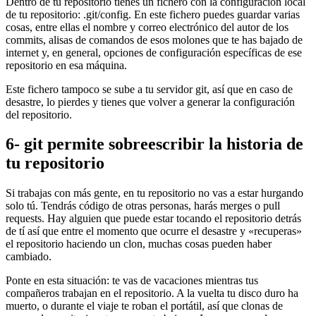
Dentro de tu repositorio tienes un fichero con la configuración local
de tu repositorio: .git/config. En este fichero puedes guardar varias
cosas, entre ellas el nombre y correo electrónico del autor de los
commits, alisas de comandos de esos molones que te has bajado de
internet y, en general, opciones de configuración específicas de ese
repositorio en esa máquina.
Este fichero tampoco se sube a tu servidor git, así que en caso de
desastre, lo pierdes y tienes que volver a generar la configuración
del repositorio.
6- git permite sobreescribir la historia de
tu repositorio
Si trabajas con más gente, en tu repositorio no vas a estar hurgando
solo tú. Tendrás código de otras personas, harás merges o pull
requests. Hay alguien que puede estar tocando el repositorio detrás
de tí así que entre el momento que ocurre el desastre y «recuperas»
el repositorio haciendo un clon, muchas cosas pueden haber
cambiado.
Ponte en esta situación: te vas de vacaciones mientras tus
compañeros trabajan en el repositorio. A la vuelta tu disco duro ha
muerto, o durante el viaje te roban el portátil, así que clonas de