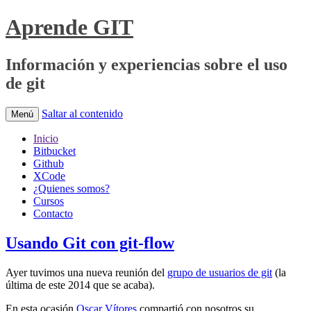
Aprende GIT
Información y experiencias sobre el uso
de git
Saltar al contenido
Menú
Inicio
Bitbucket
Github
XCode
¿Quienes somos?
Cursos
Contacto
Usando Git con git-flow
Ayer tuvimos una nueva reunión del
grupo de usuarios de git
(la
última de este 2014 que se acaba).
En esta ocasión
Oscar Vítores
compartió con nosotros su