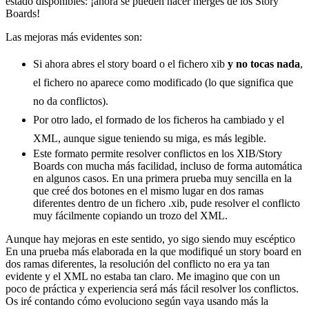
estado disponibles: ¡ahora se pueden hacer merges de los Story
Boards!
Las mejoras más evidentes son:
Si ahora abres el story board o el fichero xib
y no tocas nada
,
el fichero no aparece como modificado (lo que significa que
no da conflictos).
Por otro lado, el formado de los ficheros ha cambiado y el
XML, aunque sigue teniendo su miga, es más legible.
Este formato permite resolver conflictos en los XIB/Story
Boards con mucha más facilidad, incluso de forma automática
en algunos casos. En una primera prueba muy sencilla en la
que creé dos botones en el mismo lugar en dos ramas
diferentes dentro de un fichero .xib, pude resolver el conflicto
muy fácilmente copiando un trozo del XML.
Aunque hay mejoras en este sentido, yo sigo siendo muy escéptico
En una prueba más elaborada en la que modifiqué un story board en
dos ramas diferentes, la resolución del conflicto no era ya tan
evidente y el XML no estaba tan claro. Me imagino que con un
poco de práctica y experiencia será más fácil resolver los conflictos.
Os iré contando cómo evoluciono según vaya usando más la