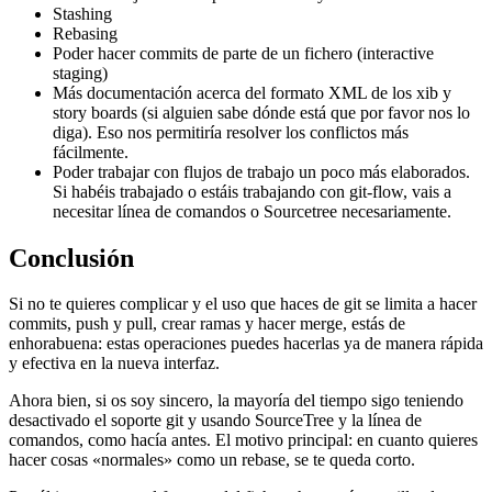
Stashing
Rebasing
Poder hacer commits de parte de un fichero (interactive
staging)
Más documentación acerca del formato XML de los xib y
story boards (si alguien sabe dónde está que por favor nos lo
diga). Eso nos permitiría resolver los conflictos más
fácilmente.
Poder trabajar con flujos de trabajo un poco más elaborados.
Si habéis trabajado o estáis trabajando con git-flow, vais a
necesitar línea de comandos o Sourcetree necesariamente.
Conclusión
Si no te quieres complicar y el uso que haces de git se limita a hacer
commits, push y pull, crear ramas y hacer merge, estás de
enhorabuena: estas operaciones puedes hacerlas ya de manera rápida
y efectiva en la nueva interfaz.
Ahora bien, si os soy sincero, la mayoría del tiempo sigo teniendo
desactivado el soporte git y usando SourceTree y la línea de
comandos, como hacía antes. El motivo principal: en cuanto quieres
hacer cosas «normales» como un rebase, se te queda corto.