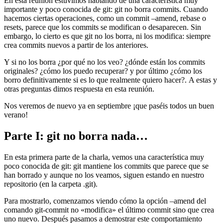
En esta reunión estuvimos hablando de una característica muy
importante y poco conocida de git: git no borra commits. Cuando
hacemos ciertas operaciones, como un commit –amend, rebase o
resets, parece que los commits se modifican o desaparecen. Sin
embargo, lo cierto es que git no los borra, ni los modifica: siempre
crea commits nuevos a partir de los anteriores.
Y si no los borra ¿por qué no los veo? ¿dónde están los commits
originales? ¿cómo los puedo recuperar? y por último ¿cómo los
borro definitivamente si es lo que realmente quiero hacer?. A estas y
otras preguntas dimos respuesta en esta reunión.
Nos veremos de nuevo ya en septiembre ¡que paséis todos un buen
verano!
Parte I: git no borra nada…
En esta primera parte de la charla, vemos una característica muy
poco conocida de git: git mantiene los commits que parece que se
han borrado y aunque no los veamos, siguen estando en nuestro
repositorio (en la carpeta .git).
Para mostrarlo, comenzamos viendo cómo la opción –amend del
comando git-commit no «modifica» el último commit sino que crea
uno nuevo. Después pasamos a demostrar este comportamiento