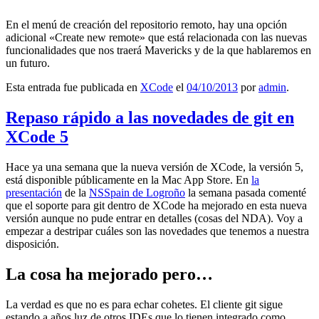
En el menú de creación del repositorio remoto, hay una opción
adicional «Create new remote» que está relacionada con las nuevas
funcionalidades que nos traerá Mavericks y de la que hablaremos en
un futuro.
Esta entrada fue publicada en
XCode
el
04/10/2013
por
admin
.
Repaso rápido a las novedades de git en
XCode 5
Hace ya una semana que la nueva versión de XCode, la versión 5,
está disponible públicamente en la Mac App Store. En
la
presentación
de la
NSSpain de Logroño
la semana pasada comenté
que el soporte para git dentro de XCode ha mejorado en esta nueva
versión aunque no pude entrar en detalles (cosas del NDA). Voy a
empezar a destripar cuáles son las novedades que tenemos a nuestra
disposición.
La cosa ha mejorado pero…
La verdad es que no es para echar cohetes. El cliente git sigue
estando a años luz de otros IDEs que lo tienen integrado como