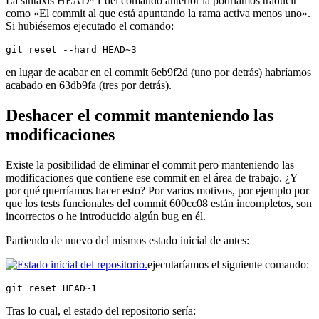
La sintaxis HEAD~1 del comando anterior la podríamos traducir
como «El commit al que está apuntando la rama activa menos uno».
Si hubiésemos ejecutado el comando:
git reset --hard HEAD~3
en lugar de acabar en el commit 6eb9f2d (uno por detrás) habríamos
acabado en 63db9fa (tres por detrás).
Deshacer el commit manteniendo las
modificaciones
Existe la posibilidad de eliminar el commit pero manteniendo las
modificaciones que contiene ese commit en el área de trabajo. ¿Y
por qué querríamos hacer esto? Por varios motivos, por ejemplo por
que los tests funcionales del commit 600cc08 están incompletos, son
incorrectos o he introducido algún bug en él.
Partiendo de nuevo del mismos estado inicial de antes:
ejecutaríamos el siguiente comando:
git reset HEAD~1
Tras lo cual, el estado del repositorio sería: