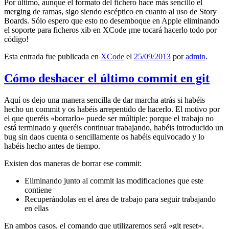
Por último, aunque el formato del fichero hace más sencillo el
merging de ramas, sigo siendo escéptico en cuanto al uso de Story
Boards. Sólo espero que esto no desemboque en Apple eliminando
el soporte para ficheros xib en XCode ¡me tocará hacerlo todo por
código!
Esta entrada fue publicada en
XCode
el
25/09/2013
por
admin
.
Cómo deshacer el último commit en git
Aquí os dejo una manera sencilla de dar marcha atrás si habéis
hecho un commit y os habéis arrepentido de hacerlo. El motivo por
el que queréis «borrarlo» puede ser múltiple: porque el trabajo no
está terminado y queréis continuar trabajando, habéis introducido un
bug sin daos cuenta o sencillamente os habéis equivocado y lo
habéis hecho antes de tiempo.
Existen dos maneras de borrar ese commit:
Eliminando junto al commit las modificaciones que este
contiene
Recuperándolas en el área de trabajo para seguir trabajando
en ellas
En ambos casos, el comando que utilizaremos será «git reset».