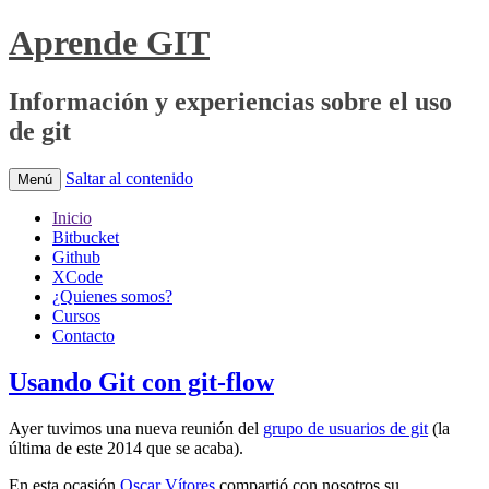
Aprende GIT
Información y experiencias sobre el uso
de git
Saltar al contenido
Menú
Inicio
Bitbucket
Github
XCode
¿Quienes somos?
Cursos
Contacto
Usando Git con git-flow
Ayer tuvimos una nueva reunión del
grupo de usuarios de git
(la
última de este 2014 que se acaba).
En esta ocasión
Oscar Vítores
compartió con nosotros su