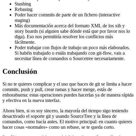
Stashing
Rebasing
Poder hacer commits de parte de un fichero (interactive
staging)
Más documentación acerca del formato XML de los xib y
story boards (si alguien sabe dónde está que por favor nos lo
diga). Eso nos permitiría resolver los conflictos más
fácilmente.
Poder trabajar con flujos de trabajo un poco más elaborados.
Si habéis trabajado o estáis trabajando con git-flow, vais a
necesitar línea de comandos o Sourcetree necesariamente.
Conclusión
Si no te quieres complicar y el uso que haces de git se limita a hacer
commits, push y pull, crear ramas y hacer merge, estás de
enhorabuena: estas operaciones puedes hacerlas ya de manera rápida
y efectiva en la nueva interfaz.
Ahora bien, si os soy sincero, la mayoría del tiempo sigo teniendo
desactivado el soporte git y usando SourceTree y la línea de
comandos, como hacía antes. El motivo principal: en cuanto quieres
hacer cosas «normales» como un rebase, se te queda corto.