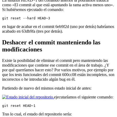
La sintaxis HEAD~1 del comando anterior la podríamos traducir
como «El commit al que está apuntando la rama activa menos uno».
Si hubiésemos ejecutado el comando:
git reset --hard HEAD~3
en lugar de acabar en el commit 6eb9f2d (uno por detrás) habríamos
acabado en 63db9fa (tres por detrás).
Deshacer el commit manteniendo las
modificaciones
Existe la posibilidad de eliminar el commit pero manteniendo las
modificaciones que contiene ese commit en el área de trabajo. ¿Y
por qué querríamos hacer esto? Por varios motivos, por ejemplo por
que los tests funcionales del commit 600cc08 están incompletos, son
incorrectos o he introducido algún bug en él.
Partiendo de nuevo del mismos estado inicial de antes:
ejecutaríamos el siguiente comando:
git reset HEAD~1
Tras lo cual, el estado del repositorio sería: