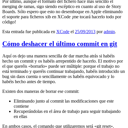
Por último, aunque el formato del fichero hace más sencillo el
merging de ramas, sigo siendo escéptico en cuanto al uso de Story
Boards. Sólo espero que esto no desemboque en Apple eliminando
el soporte para ficheros xib en XCode ¡me tocará hacerlo todo por
código!
Esta entrada fue publicada en
XCode
el
25/09/2013
por
admin
.
Cómo deshacer el último commit en git
Aquí os dejo una manera sencilla de dar marcha atrás si habéis
hecho un commit y os habéis arrepentido de hacerlo. El motivo por
el que queréis «borrarlo» puede ser múltiple: porque el trabajo no
está terminado y queréis continuar trabajando, habéis introducido un
bug sin daos cuenta o sencillamente os habéis equivocado y lo
habéis hecho antes de tiempo.
Existen dos maneras de borrar ese commit:
Eliminando junto al commit las modificaciones que este
contiene
Recuperándolas en el área de trabajo para seguir trabajando
en ellas
En ambos casos, el comando que utilizaremos será «git reset».