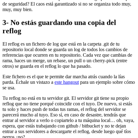
de seguridad? El caos está garantizado si no se organiza todo muy,
muy, muy bien.
3- No estás guardando una copia del
reflog
El reflog es un fichero de log que está en la carpeta .git de tu
repositorio local donde se guarda un log de todos los cambios de
referencias que ocurren en tu repositorio. Cada vez que cambias de
rama, haces un merge, un rebase, un pull o un cherry-pick (entre
otros) se guarda en el reflog lo que ha pasado.
Este fichero es el que te permite dar marcha atrás cuando la lías
parda. Échale un vistazo a
este hangout
para un ejemplo sobre cómo
se usa.
Tu reflog no está en tu servidor git. El servidor git tiene su propio
reflog que no tiene porqué coincidir con el tuyo. De nuevo, si estás
tu solo y haces push de todas tus ramas, el reflog del servidor se
parecerá mucho al tuyo. Eso sí, en caso de desastre, tendrás que
entrar al servidor a verlo o copiartelo a tu máquina local… oh, vaya,
espera, que estás trabajando con github / bitbucket y no te dejan
entrar a sus servidores a descargarte el reflog, desde luego qué tíos
perros ¿no?.