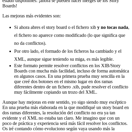
estado disponibles: ¡ahora se pueden hacer merges de los Story
Boards!
Las mejoras más evidentes son:
Si ahora abres el story board o el fichero xib
y no tocas nada
,
el fichero no aparece como modificado (lo que significa que
no da conflictos).
Por otro lado, el formado de los ficheros ha cambiado y el
XML, aunque sigue teniendo su miga, es más legible.
Este formato permite resolver conflictos en los XIB/Story
Boards con mucha más facilidad, incluso de forma automática
en algunos casos. En una primera prueba muy sencilla en la
que creé dos botones en el mismo lugar en dos ramas
diferentes dentro de un fichero .xib, pude resolver el conflicto
muy fácilmente copiando un trozo del XML.
Aunque hay mejoras en este sentido, yo sigo siendo muy escéptico
En una prueba más elaborada en la que modifiqué un story board en
dos ramas diferentes, la resolución del conflicto no era ya tan
evidente y el XML no estaba tan claro. Me imagino que con un
poco de práctica y experiencia será más fácil resolver los conflictos.
Os iré contando cómo evoluciono según vaya usando más la