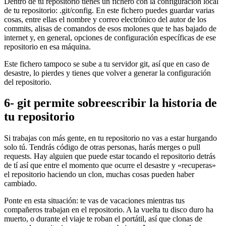
Dentro de tu repositorio tienes un fichero con la configuración local
de tu repositorio: .git/config. En este fichero puedes guardar varias
cosas, entre ellas el nombre y correo electrónico del autor de los
commits, alisas de comandos de esos molones que te has bajado de
internet y, en general, opciones de configuración específicas de ese
repositorio en esa máquina.
Este fichero tampoco se sube a tu servidor git, así que en caso de
desastre, lo pierdes y tienes que volver a generar la configuración
del repositorio.
6- git permite sobreescribir la historia de
tu repositorio
Si trabajas con más gente, en tu repositorio no vas a estar hurgando
solo tú. Tendrás código de otras personas, harás merges o pull
requests. Hay alguien que puede estar tocando el repositorio detrás
de tí así que entre el momento que ocurre el desastre y «recuperas»
el repositorio haciendo un clon, muchas cosas pueden haber
cambiado.
Ponte en esta situación: te vas de vacaciones mientras tus
compañeros trabajan en el repositorio. A la vuelta tu disco duro ha
muerto, o durante el viaje te roban el portátil, así que clonas de