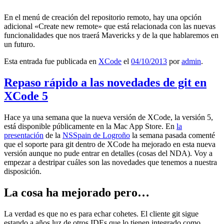
En el menú de creación del repositorio remoto, hay una opción
adicional «Create new remote» que está relacionada con las nuevas
funcionalidades que nos traerá Mavericks y de la que hablaremos en
un futuro.
Esta entrada fue publicada en
XCode
el
04/10/2013
por
admin
.
Repaso rápido a las novedades de git en
XCode 5
Hace ya una semana que la nueva versión de XCode, la versión 5,
está disponible públicamente en la Mac App Store. En
la
presentación
de la
NSSpain de Logroño
la semana pasada comenté
que el soporte para git dentro de XCode ha mejorado en esta nueva
versión aunque no pude entrar en detalles (cosas del NDA). Voy a
empezar a destripar cuáles son las novedades que tenemos a nuestra
disposición.
La cosa ha mejorado pero…
La verdad es que no es para echar cohetes. El cliente git sigue
estando a años luz de otros IDEs que lo tienen integrado como