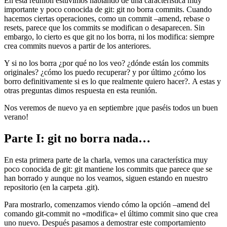
En esta reunión estuvimos hablando de una característica muy
importante y poco conocida de git: git no borra commits. Cuando
hacemos ciertas operaciones, como un commit –amend, rebase o
resets, parece que los commits se modifican o desaparecen. Sin
embargo, lo cierto es que git no los borra, ni los modifica: siempre
crea commits nuevos a partir de los anteriores.
Y si no los borra ¿por qué no los veo? ¿dónde están los commits
originales? ¿cómo los puedo recuperar? y por último ¿cómo los
borro definitivamente si es lo que realmente quiero hacer?. A estas y
otras preguntas dimos respuesta en esta reunión.
Nos veremos de nuevo ya en septiembre ¡que paséis todos un buen
verano!
Parte I: git no borra nada…
En esta primera parte de la charla, vemos una característica muy
poco conocida de git: git mantiene los commits que parece que se
han borrado y aunque no los veamos, siguen estando en nuestro
repositorio (en la carpeta .git).
Para mostrarlo, comenzamos viendo cómo la opción –amend del
comando git-commit no «modifica» el último commit sino que crea
uno nuevo. Después pasamos a demostrar este comportamiento