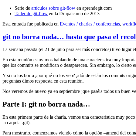
Serie de
artículos sobre git-flow
en aprendegit.com
Taller de git-flow
en la Drupalcamp de 2013
Esta entrada fue publicada en
Eventos / charlas / conferencias
,
workf
git no borra nada… hasta que pasa el reco
La semana pasada (el 21 de julio para ser más concretos) tuvo lugar e
En esta reunión estuvimos hablando de una característica muy import
que los commits se modifican o desaparecen. Sin embargo, lo cierto es 
Y si no los borra ¿por qué no los veo? ¿dónde están los commits origi
preguntas dimos respuesta en esta reunión.
Nos veremos de nuevo ya en septiembre ¡que paséis todos un buen v
Parte I: git no borra nada…
En esta primera parte de la charla, vemos una característica muy poco
la carpeta .git).
Para mostrarlo, comenzamos viendo cómo la opción –amend del coma