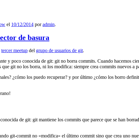
low
el
10/12/2014
por
admin
.
lector de basura
l
tercer meetup
del
grupo de usuarios de git
.
ante y poco conocida de git: git no borra commits. Cuando hacemos cie
que git no los borra, ni los modifica: siempre crea commits nuevos a par
nales? ¿cómo los puedo recuperar? y por último ¿cómo los borro definiti
erano!
 conocida de git: git mantiene los commits que parece que se han borra
ndo git-commit no «modifica» el último commit sino que crea uno nu