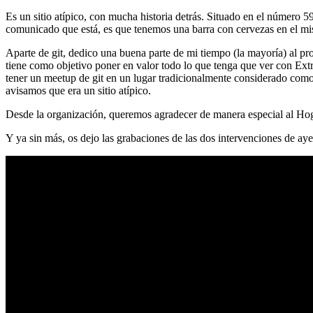
Es un sitio atípico, con mucha historia detrás. Situado en el número 5
comunicado que está, es que tenemos una barra con cervezas en el mi
Aparte de git, dedico una buena parte de mi tiempo (la mayoría) al
tiene como objetivo poner en valor todo lo que tenga que ver con Ex
tener un meetup de git en un lugar tradicionalmente considerado como 
avisamos que era un sitio atípico.
Desde la organización, queremos agradecer de manera especial al Hog
Y ya sin más, os dejo las grabaciones de las dos intervenciones de aye