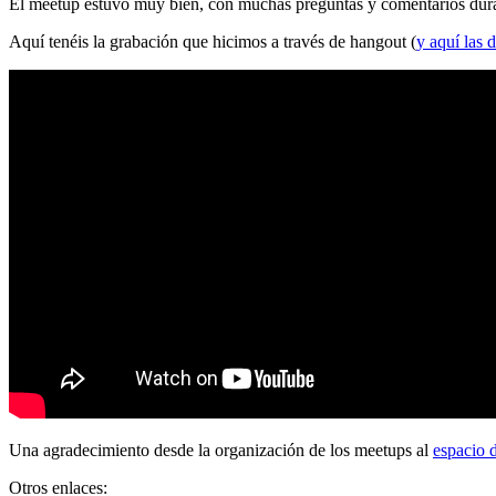
El meetup estuvo muy bien, con muchas preguntas y comentarios durante
Aquí tenéis la grabación que hicimos a través de hangout (
y aquí las d
Una agradecimiento desde la organización de los meetups al
espacio 
Otros enlaces: