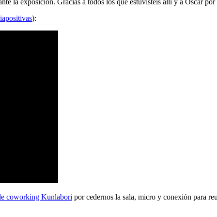
 la exposición. Gracias a todos los que estuvisteis allí y a Oscar por 
iapositivas
):
de coworking Kunlabori
por cedernos la sala, micro y conexión para reu