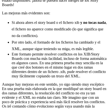
estado disponibles: ¡ahora se pueden hacer merges de los Story
Boards!
Las mejoras más evidentes son:
Si ahora abres el story board o el fichero xib
y no tocas nada
,
el fichero no aparece como modificado (lo que significa que
no da conflictos).
Por otro lado, el formado de los ficheros ha cambiado y el
XML, aunque sigue teniendo su miga, es más legible.
Este formato permite resolver conflictos en los XIB/Story
Boards con mucha más facilidad, incluso de forma automática
en algunos casos. En una primera prueba muy sencilla en la
que creé dos botones en el mismo lugar en dos ramas
diferentes dentro de un fichero .xib, pude resolver el conflicto
muy fácilmente copiando un trozo del XML.
Aunque hay mejoras en este sentido, yo sigo siendo muy escéptico
En una prueba más elaborada en la que modifiqué un story board en
dos ramas diferentes, la resolución del conflicto no era ya tan
evidente y el XML no estaba tan claro. Me imagino que con un
poco de práctica y experiencia será más fácil resolver los conflictos.
Os iré contando cómo evoluciono según vaya usando más la