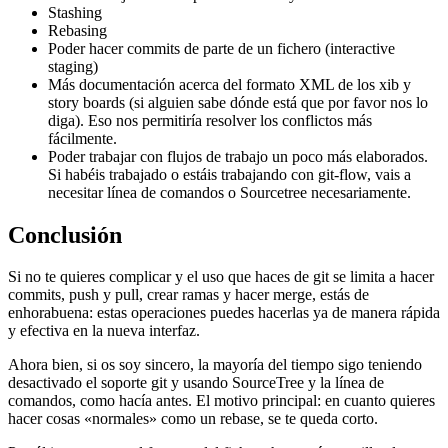
Stashing
Rebasing
Poder hacer commits de parte de un fichero (interactive
staging)
Más documentación acerca del formato XML de los xib y
story boards (si alguien sabe dónde está que por favor nos lo
diga). Eso nos permitiría resolver los conflictos más
fácilmente.
Poder trabajar con flujos de trabajo un poco más elaborados.
Si habéis trabajado o estáis trabajando con git-flow, vais a
necesitar línea de comandos o Sourcetree necesariamente.
Conclusión
Si no te quieres complicar y el uso que haces de git se limita a hacer
commits, push y pull, crear ramas y hacer merge, estás de
enhorabuena: estas operaciones puedes hacerlas ya de manera rápida
y efectiva en la nueva interfaz.
Ahora bien, si os soy sincero, la mayoría del tiempo sigo teniendo
desactivado el soporte git y usando SourceTree y la línea de
comandos, como hacía antes. El motivo principal: en cuanto quieres
hacer cosas «normales» como un rebase, se te queda corto.