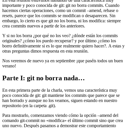
En esta reunión estuvimos hablando de una característica muy
importante y poco conocida de git: git no borra commits. Cuando
hacemos ciertas operaciones, como un commit –amend, rebase o
resets, parece que los commits se modifican o desaparecen. Sin
embargo, lo cierto es que git no los borra, ni los modifica: siempre
crea commits nuevos a partir de los anteriores.
Y si no los borra ¿por qué no los veo? ¿dónde están los commits
originales? ¿cómo los puedo recuperar? y por último ¿cómo los
borro definitivamente si es lo que realmente quiero hacer?. A estas y
otras preguntas dimos respuesta en esta reunión.
Nos veremos de nuevo ya en septiembre ¡que paséis todos un buen
verano!
Parte I: git no borra nada…
En esta primera parte de la charla, vemos una característica muy
poco conocida de git: git mantiene los commits que parece que se
han borrado y aunque no los veamos, siguen estando en nuestro
repositorio (en la carpeta .git).
Para mostrarlo, comenzamos viendo cómo la opción –amend del
comando git-commit no «modifica» el último commit sino que crea
uno nuevo. Después pasamos a demostrar este comportamiento