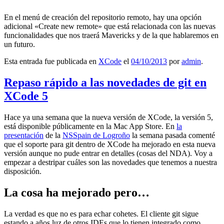
En el menú de creación del repositorio remoto, hay una opción
adicional «Create new remote» que está relacionada con las nuevas
funcionalidades que nos traerá Mavericks y de la que hablaremos en
un futuro.
Esta entrada fue publicada en
XCode
el
04/10/2013
por
admin
.
Repaso rápido a las novedades de git en
XCode 5
Hace ya una semana que la nueva versión de XCode, la versión 5,
está disponible públicamente en la Mac App Store. En
la
presentación
de la
NSSpain de Logroño
la semana pasada comenté
que el soporte para git dentro de XCode ha mejorado en esta nueva
versión aunque no pude entrar en detalles (cosas del NDA). Voy a
empezar a destripar cuáles son las novedades que tenemos a nuestra
disposición.
La cosa ha mejorado pero…
La verdad es que no es para echar cohetes. El cliente git sigue
estando a años luz de otros IDEs que lo tienen integrado como