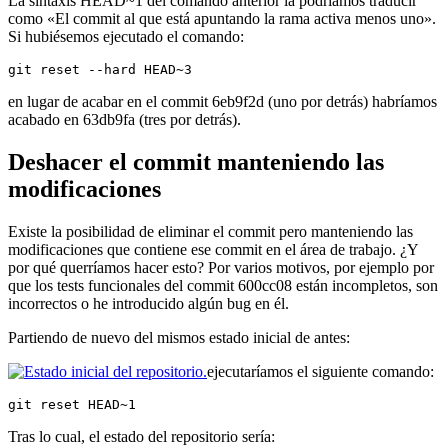
La sintaxis HEAD~1 del comando anterior la podríamos traducir
como «El commit al que está apuntando la rama activa menos uno».
Si hubiésemos ejecutado el comando:
git reset --hard HEAD~3
en lugar de acabar en el commit 6eb9f2d (uno por detrás) habríamos
acabado en 63db9fa (tres por detrás).
Deshacer el commit manteniendo las
modificaciones
Existe la posibilidad de eliminar el commit pero manteniendo las
modificaciones que contiene ese commit en el área de trabajo. ¿Y
por qué querríamos hacer esto? Por varios motivos, por ejemplo por
que los tests funcionales del commit 600cc08 están incompletos, son
incorrectos o he introducido algún bug en él.
Partiendo de nuevo del mismos estado inicial de antes:
ejecutaríamos el siguiente comando:
git reset HEAD~1
Tras lo cual, el estado del repositorio sería: