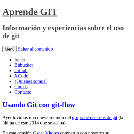
Aprende GIT
Información y experiencias sobre el uso
de git
Saltar al contenido
Menú
Inicio
Bitbucket
Github
XCode
¿Quienes somos?
Cursos
Contacto
Usando Git con git-flow
Ayer tuvimos una nueva reunión del
grupo de usuarios de git
(la
última de este 2014 que se acaba).
En esta ocasión
Oscar Vítores
compartió con nosotros su