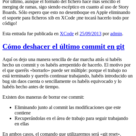
Por último, aunque el formato del fichero hace más sencillo el
merging de ramas, sigo siendo escéptico en cuanto al uso de Story
Boards. Sólo espero que esto no desemboque en Apple eliminando
el soporte para ficheros xib en XCode ¡me tocará hacerlo todo por
código!
Esta entrada fue publicada en
XCode
el
25/09/2013
por
admin
.
Cómo deshacer el último commit en git
Aquí os dejo una manera sencilla de dar marcha atrás si habéis
hecho un commit y os habéis arrepentido de hacerlo. El motivo por
el que queréis «borrarlo» puede ser múltiple: porque el trabajo no
está terminado y queréis continuar trabajando, habéis introducido un
bug sin daos cuenta o sencillamente os habéis equivocado y lo
habéis hecho antes de tiempo.
Existen dos maneras de borrar ese commit:
Eliminando junto al commit las modificaciones que este
contiene
Recuperándolas en el área de trabajo para seguir trabajando
en ellas
En ambos casos, el comando que utilizaremos será «git reset».