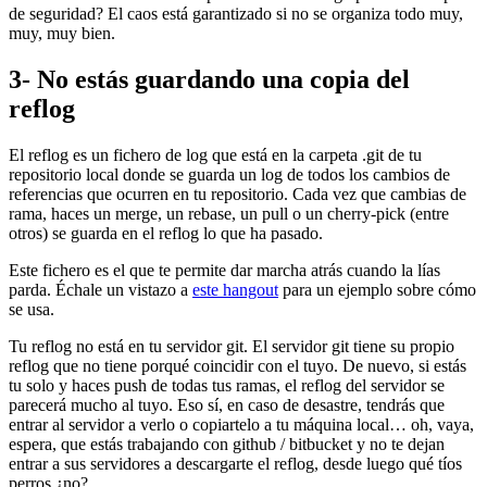
de seguridad? El caos está garantizado si no se organiza todo muy,
muy, muy bien.
3- No estás guardando una copia del
reflog
El reflog es un fichero de log que está en la carpeta .git de tu
repositorio local donde se guarda un log de todos los cambios de
referencias que ocurren en tu repositorio. Cada vez que cambias de
rama, haces un merge, un rebase, un pull o un cherry-pick (entre
otros) se guarda en el reflog lo que ha pasado.
Este fichero es el que te permite dar marcha atrás cuando la lías
parda. Échale un vistazo a
este hangout
para un ejemplo sobre cómo
se usa.
Tu reflog no está en tu servidor git. El servidor git tiene su propio
reflog que no tiene porqué coincidir con el tuyo. De nuevo, si estás
tu solo y haces push de todas tus ramas, el reflog del servidor se
parecerá mucho al tuyo. Eso sí, en caso de desastre, tendrás que
entrar al servidor a verlo o copiartelo a tu máquina local… oh, vaya,
espera, que estás trabajando con github / bitbucket y no te dejan
entrar a sus servidores a descargarte el reflog, desde luego qué tíos
perros ¿no?.