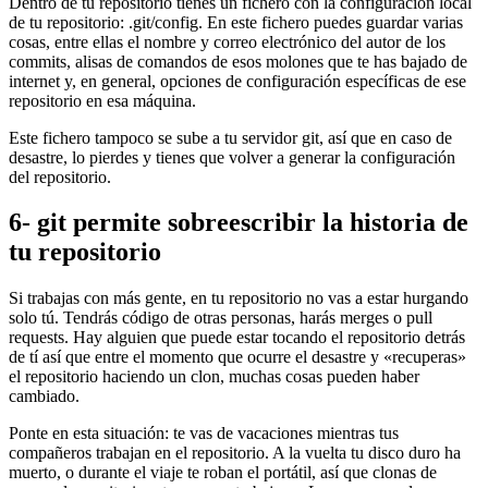
Dentro de tu repositorio tienes un fichero con la configuración local
de tu repositorio: .git/config. En este fichero puedes guardar varias
cosas, entre ellas el nombre y correo electrónico del autor de los
commits, alisas de comandos de esos molones que te has bajado de
internet y, en general, opciones de configuración específicas de ese
repositorio en esa máquina.
Este fichero tampoco se sube a tu servidor git, así que en caso de
desastre, lo pierdes y tienes que volver a generar la configuración
del repositorio.
6- git permite sobreescribir la historia de
tu repositorio
Si trabajas con más gente, en tu repositorio no vas a estar hurgando
solo tú. Tendrás código de otras personas, harás merges o pull
requests. Hay alguien que puede estar tocando el repositorio detrás
de tí así que entre el momento que ocurre el desastre y «recuperas»
el repositorio haciendo un clon, muchas cosas pueden haber
cambiado.
Ponte en esta situación: te vas de vacaciones mientras tus
compañeros trabajan en el repositorio. A la vuelta tu disco duro ha
muerto, o durante el viaje te roban el portátil, así que clonas de