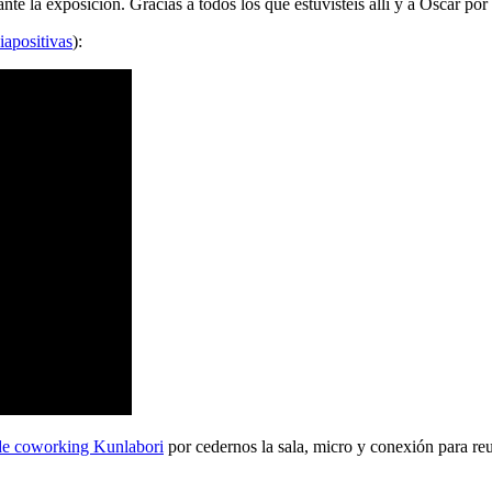
 la exposición. Gracias a todos los que estuvisteis allí y a Oscar por 
iapositivas
):
de coworking Kunlabori
por cedernos la sala, micro y conexión para reu