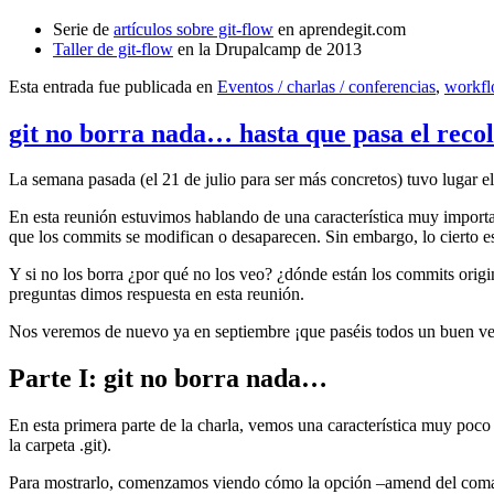
Serie de
artículos sobre git-flow
en aprendegit.com
Taller de git-flow
en la Drupalcamp de 2013
Esta entrada fue publicada en
Eventos / charlas / conferencias
,
workf
git no borra nada… hasta que pasa el reco
La semana pasada (el 21 de julio para ser más concretos) tuvo lugar e
En esta reunión estuvimos hablando de una característica muy import
que los commits se modifican o desaparecen. Sin embargo, lo cierto es 
Y si no los borra ¿por qué no los veo? ¿dónde están los commits origi
preguntas dimos respuesta en esta reunión.
Nos veremos de nuevo ya en septiembre ¡que paséis todos un buen v
Parte I: git no borra nada…
En esta primera parte de la charla, vemos una característica muy poco
la carpeta .git).
Para mostrarlo, comenzamos viendo cómo la opción –amend del coma