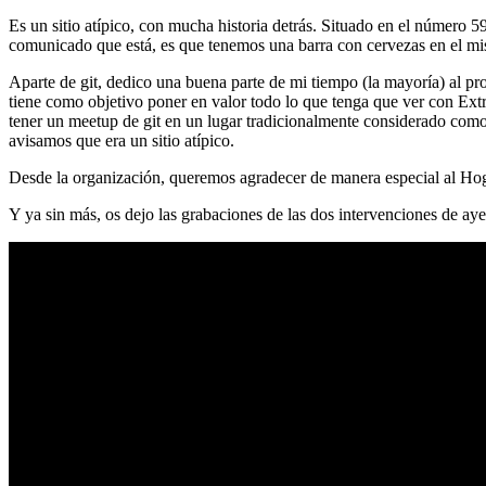
Es un sitio atípico, con mucha historia detrás. Situado en el número 5
comunicado que está, es que tenemos una barra con cervezas en el mi
Aparte de git, dedico una buena parte de mi tiempo (la mayoría) al
tiene como objetivo poner en valor todo lo que tenga que ver con Ex
tener un meetup de git en un lugar tradicionalmente considerado como 
avisamos que era un sitio atípico.
Desde la organización, queremos agradecer de manera especial al Hog
Y ya sin más, os dejo las grabaciones de las dos intervenciones de aye