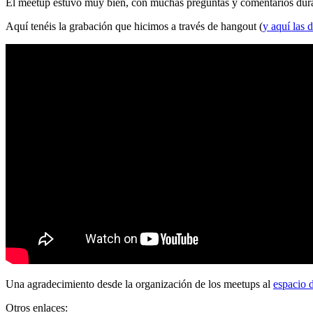
El meetup estuvo muy bien, con muchas preguntas y comentarios durante
Aquí tenéis la grabación que hicimos a través de hangout (
y aquí las d
Una agradecimiento desde la organización de los meetups al
espacio 
Otros enlaces: