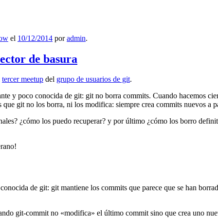
low
el
10/12/2014
por
admin
.
lector de basura
l
tercer meetup
del
grupo de usuarios de git
.
ante y poco conocida de git: git no borra commits. Cuando hacemos cie
que git no los borra, ni los modifica: siempre crea commits nuevos a par
nales? ¿cómo los puedo recuperar? y por último ¿cómo los borro definiti
erano!
 conocida de git: git mantiene los commits que parece que se han borra
ndo git-commit no «modifica» el último commit sino que crea uno nu