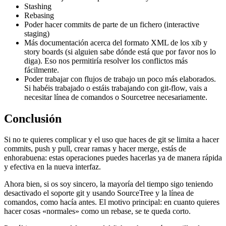
Stashing
Rebasing
Poder hacer commits de parte de un fichero (interactive
staging)
Más documentación acerca del formato XML de los xib y
story boards (si alguien sabe dónde está que por favor nos lo
diga). Eso nos permitiría resolver los conflictos más
fácilmente.
Poder trabajar con flujos de trabajo un poco más elaborados.
Si habéis trabajado o estáis trabajando con git-flow, vais a
necesitar línea de comandos o Sourcetree necesariamente.
Conclusión
Si no te quieres complicar y el uso que haces de git se limita a hacer
commits, push y pull, crear ramas y hacer merge, estás de
enhorabuena: estas operaciones puedes hacerlas ya de manera rápida
y efectiva en la nueva interfaz.
Ahora bien, si os soy sincero, la mayoría del tiempo sigo teniendo
desactivado el soporte git y usando SourceTree y la línea de
comandos, como hacía antes. El motivo principal: en cuanto quieres
hacer cosas «normales» como un rebase, se te queda corto.