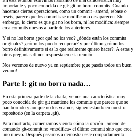
En esta reunión estuvimos hablando de una característica muy
importante y poco conocida de git: git no borra commits. Cuando
hacemos ciertas operaciones, como un commit –amend, rebase o
resets, parece que los commits se modifican o desaparecen. Sin
embargo, lo cierto es que git no los borra, ni los modifica: siempre
crea commits nuevos a partir de los anteriores.
Y si no los borra ¿por qué no los veo? ¿dónde están los commits
originales? ¿cómo los puedo recuperar? y por último ¿cómo los
borro definitivamente si es lo que realmente quiero hacer?. A estas y
otras preguntas dimos respuesta en esta reunión.
Nos veremos de nuevo ya en septiembre ¡que paséis todos un buen
verano!
Parte I: git no borra nada…
En esta primera parte de la charla, vemos una característica muy
poco conocida de git: git mantiene los commits que parece que se
han borrado y aunque no los veamos, siguen estando en nuestro
repositorio (en la carpeta .git).
Para mostrarlo, comenzamos viendo cómo la opción –amend del
comando git-commit no «modifica» el último commit sino que crea
uno nuevo. Después pasamos a demostrar este comportamiento