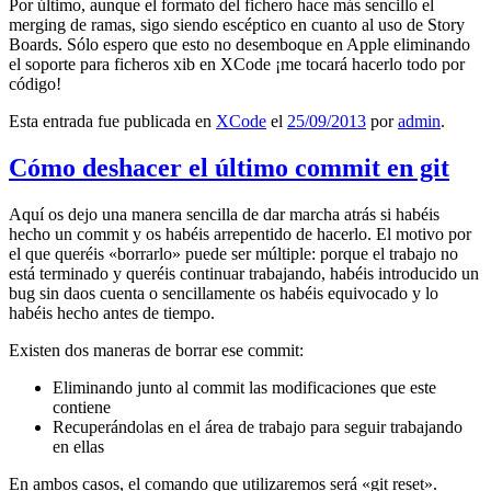
Por último, aunque el formato del fichero hace más sencillo el
merging de ramas, sigo siendo escéptico en cuanto al uso de Story
Boards. Sólo espero que esto no desemboque en Apple eliminando
el soporte para ficheros xib en XCode ¡me tocará hacerlo todo por
código!
Esta entrada fue publicada en
XCode
el
25/09/2013
por
admin
.
Cómo deshacer el último commit en git
Aquí os dejo una manera sencilla de dar marcha atrás si habéis
hecho un commit y os habéis arrepentido de hacerlo. El motivo por
el que queréis «borrarlo» puede ser múltiple: porque el trabajo no
está terminado y queréis continuar trabajando, habéis introducido un
bug sin daos cuenta o sencillamente os habéis equivocado y lo
habéis hecho antes de tiempo.
Existen dos maneras de borrar ese commit:
Eliminando junto al commit las modificaciones que este
contiene
Recuperándolas en el área de trabajo para seguir trabajando
en ellas
En ambos casos, el comando que utilizaremos será «git reset».