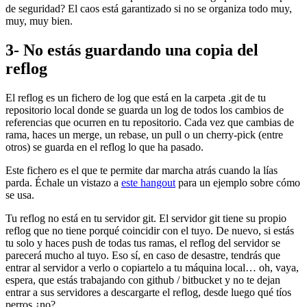
de seguridad? El caos está garantizado si no se organiza todo muy,
muy, muy bien.
3- No estás guardando una copia del
reflog
El reflog es un fichero de log que está en la carpeta .git de tu
repositorio local donde se guarda un log de todos los cambios de
referencias que ocurren en tu repositorio. Cada vez que cambias de
rama, haces un merge, un rebase, un pull o un cherry-pick (entre
otros) se guarda en el reflog lo que ha pasado.
Este fichero es el que te permite dar marcha atrás cuando la lías
parda. Échale un vistazo a
este hangout
para un ejemplo sobre cómo
se usa.
Tu reflog no está en tu servidor git. El servidor git tiene su propio
reflog que no tiene porqué coincidir con el tuyo. De nuevo, si estás
tu solo y haces push de todas tus ramas, el reflog del servidor se
parecerá mucho al tuyo. Eso sí, en caso de desastre, tendrás que
entrar al servidor a verlo o copiartelo a tu máquina local… oh, vaya,
espera, que estás trabajando con github / bitbucket y no te dejan
entrar a sus servidores a descargarte el reflog, desde luego qué tíos
perros ¿no?.