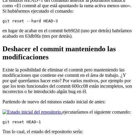
La sintaxis HEAD~1 del comando anterior la podríamos traducir
como «El commit al que está apuntando la rama activa menos uno».
Si hubiésemos ejecutado el comando:
git reset --hard HEAD~3
en lugar de acabar en el commit 6eb9f2d (uno por detrás) habríamos
acabado en 63db9fa (tres por detrás).
Deshacer el commit manteniendo las
modificaciones
Existe la posibilidad de eliminar el commit pero manteniendo las
modificaciones que contiene ese commit en el área de trabajo. ¿Y
por qué querríamos hacer esto? Por varios motivos, por ejemplo por
que los tests funcionales del commit 600cc08 están incompletos, son
incorrectos o he introducido algún bug en él.
Partiendo de nuevo del mismos estado inicial de antes:
ejecutaríamos el siguiente comando:
git reset HEAD~1
Tras lo cual, el estado del repositorio sería: