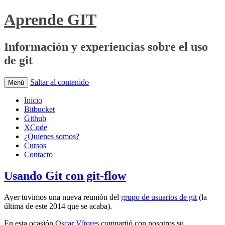
Aprende GIT
Información y experiencias sobre el uso
de git
Saltar al contenido
Menú
Inicio
Bitbucket
Github
XCode
¿Quienes somos?
Cursos
Contacto
Usando Git con git-flow
Ayer tuvimos una nueva reunión del
grupo de usuarios de git
(la
última de este 2014 que se acaba).
En esta ocasión
Oscar Vítores
compartió con nosotros su