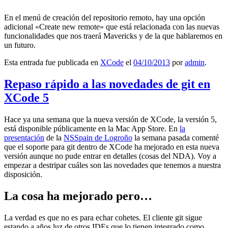
En el menú de creación del repositorio remoto, hay una opción
adicional «Create new remote» que está relacionada con las nuevas
funcionalidades que nos traerá Mavericks y de la que hablaremos en
un futuro.
Esta entrada fue publicada en
XCode
el
04/10/2013
por
admin
.
Repaso rápido a las novedades de git en
XCode 5
Hace ya una semana que la nueva versión de XCode, la versión 5,
está disponible públicamente en la Mac App Store. En
la
presentación
de la
NSSpain de Logroño
la semana pasada comenté
que el soporte para git dentro de XCode ha mejorado en esta nueva
versión aunque no pude entrar en detalles (cosas del NDA). Voy a
empezar a destripar cuáles son las novedades que tenemos a nuestra
disposición.
La cosa ha mejorado pero…
La verdad es que no es para echar cohetes. El cliente git sigue
estando a años luz de otros IDEs que lo tienen integrado como