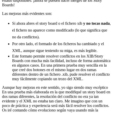
estado disponibles: ¡ahora se pueden hacer merges de los Story
Boards!
Las mejoras más evidentes son:
Si ahora abres el story board o el fichero xib
y no tocas nada
,
el fichero no aparece como modificado (lo que significa que
no da conflictos).
Por otro lado, el formado de los ficheros ha cambiado y el
XML, aunque sigue teniendo su miga, es más legible.
Este formato permite resolver conflictos en los XIB/Story
Boards con mucha más facilidad, incluso de forma automática
en algunos casos. En una primera prueba muy sencilla en la
que creé dos botones en el mismo lugar en dos ramas
diferentes dentro de un fichero .xib, pude resolver el conflicto
muy fácilmente copiando un trozo del XML.
Aunque hay mejoras en este sentido, yo sigo siendo muy escéptico
En una prueba más elaborada en la que modifiqué un story board en
dos ramas diferentes, la resolución del conflicto no era ya tan
evidente y el XML no estaba tan claro. Me imagino que con un
poco de práctica y experiencia será más fácil resolver los conflictos.
Os iré contando cómo evoluciono según vaya usando más la