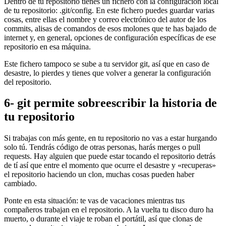
Dentro de tu repositorio tienes un fichero con la configuración local
de tu repositorio: .git/config. En este fichero puedes guardar varias
cosas, entre ellas el nombre y correo electrónico del autor de los
commits, alisas de comandos de esos molones que te has bajado de
internet y, en general, opciones de configuración específicas de ese
repositorio en esa máquina.
Este fichero tampoco se sube a tu servidor git, así que en caso de
desastre, lo pierdes y tienes que volver a generar la configuración
del repositorio.
6- git permite sobreescribir la historia de
tu repositorio
Si trabajas con más gente, en tu repositorio no vas a estar hurgando
solo tú. Tendrás código de otras personas, harás merges o pull
requests. Hay alguien que puede estar tocando el repositorio detrás
de tí así que entre el momento que ocurre el desastre y «recuperas»
el repositorio haciendo un clon, muchas cosas pueden haber
cambiado.
Ponte en esta situación: te vas de vacaciones mientras tus
compañeros trabajan en el repositorio. A la vuelta tu disco duro ha
muerto, o durante el viaje te roban el portátil, así que clonas de