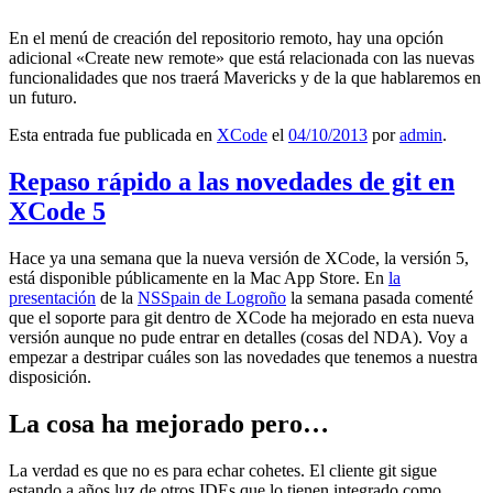
En el menú de creación del repositorio remoto, hay una opción
adicional «Create new remote» que está relacionada con las nuevas
funcionalidades que nos traerá Mavericks y de la que hablaremos en
un futuro.
Esta entrada fue publicada en
XCode
el
04/10/2013
por
admin
.
Repaso rápido a las novedades de git en
XCode 5
Hace ya una semana que la nueva versión de XCode, la versión 5,
está disponible públicamente en la Mac App Store. En
la
presentación
de la
NSSpain de Logroño
la semana pasada comenté
que el soporte para git dentro de XCode ha mejorado en esta nueva
versión aunque no pude entrar en detalles (cosas del NDA). Voy a
empezar a destripar cuáles son las novedades que tenemos a nuestra
disposición.
La cosa ha mejorado pero…
La verdad es que no es para echar cohetes. El cliente git sigue
estando a años luz de otros IDEs que lo tienen integrado como