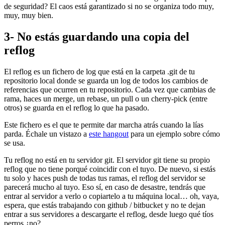
de seguridad? El caos está garantizado si no se organiza todo muy,
muy, muy bien.
3- No estás guardando una copia del
reflog
El reflog es un fichero de log que está en la carpeta .git de tu
repositorio local donde se guarda un log de todos los cambios de
referencias que ocurren en tu repositorio. Cada vez que cambias de
rama, haces un merge, un rebase, un pull o un cherry-pick (entre
otros) se guarda en el reflog lo que ha pasado.
Este fichero es el que te permite dar marcha atrás cuando la lías
parda. Échale un vistazo a
este hangout
para un ejemplo sobre cómo
se usa.
Tu reflog no está en tu servidor git. El servidor git tiene su propio
reflog que no tiene porqué coincidir con el tuyo. De nuevo, si estás
tu solo y haces push de todas tus ramas, el reflog del servidor se
parecerá mucho al tuyo. Eso sí, en caso de desastre, tendrás que
entrar al servidor a verlo o copiartelo a tu máquina local… oh, vaya,
espera, que estás trabajando con github / bitbucket y no te dejan
entrar a sus servidores a descargarte el reflog, desde luego qué tíos
perros ¿no?.