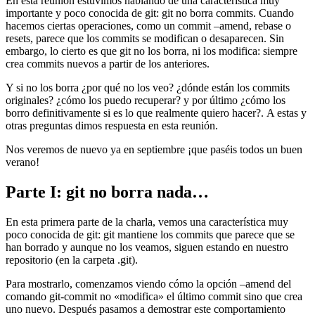
En esta reunión estuvimos hablando de una característica muy
importante y poco conocida de git: git no borra commits. Cuando
hacemos ciertas operaciones, como un commit –amend, rebase o
resets, parece que los commits se modifican o desaparecen. Sin
embargo, lo cierto es que git no los borra, ni los modifica: siempre
crea commits nuevos a partir de los anteriores.
Y si no los borra ¿por qué no los veo? ¿dónde están los commits
originales? ¿cómo los puedo recuperar? y por último ¿cómo los
borro definitivamente si es lo que realmente quiero hacer?. A estas y
otras preguntas dimos respuesta en esta reunión.
Nos veremos de nuevo ya en septiembre ¡que paséis todos un buen
verano!
Parte I: git no borra nada…
En esta primera parte de la charla, vemos una característica muy
poco conocida de git: git mantiene los commits que parece que se
han borrado y aunque no los veamos, siguen estando en nuestro
repositorio (en la carpeta .git).
Para mostrarlo, comenzamos viendo cómo la opción –amend del
comando git-commit no «modifica» el último commit sino que crea
uno nuevo. Después pasamos a demostrar este comportamiento