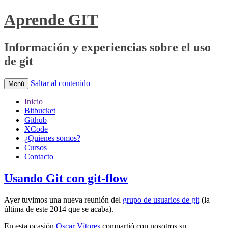
Aprende GIT
Información y experiencias sobre el uso
de git
Saltar al contenido
Menú
Inicio
Bitbucket
Github
XCode
¿Quienes somos?
Cursos
Contacto
Usando Git con git-flow
Ayer tuvimos una nueva reunión del
grupo de usuarios de git
(la
última de este 2014 que se acaba).
En esta ocasión
Oscar Vítores
compartió con nosotros su