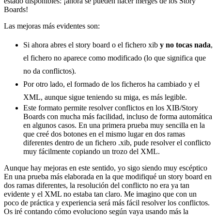
estado disponibles: ¡ahora se pueden hacer merges de los Story
Boards!
Las mejoras más evidentes son:
Si ahora abres el story board o el fichero xib
y no tocas nada
,
el fichero no aparece como modificado (lo que significa que
no da conflictos).
Por otro lado, el formado de los ficheros ha cambiado y el
XML, aunque sigue teniendo su miga, es más legible.
Este formato permite resolver conflictos en los XIB/Story
Boards con mucha más facilidad, incluso de forma automática
en algunos casos. En una primera prueba muy sencilla en la
que creé dos botones en el mismo lugar en dos ramas
diferentes dentro de un fichero .xib, pude resolver el conflicto
muy fácilmente copiando un trozo del XML.
Aunque hay mejoras en este sentido, yo sigo siendo muy escéptico
En una prueba más elaborada en la que modifiqué un story board en
dos ramas diferentes, la resolución del conflicto no era ya tan
evidente y el XML no estaba tan claro. Me imagino que con un
poco de práctica y experiencia será más fácil resolver los conflictos.
Os iré contando cómo evoluciono según vaya usando más la