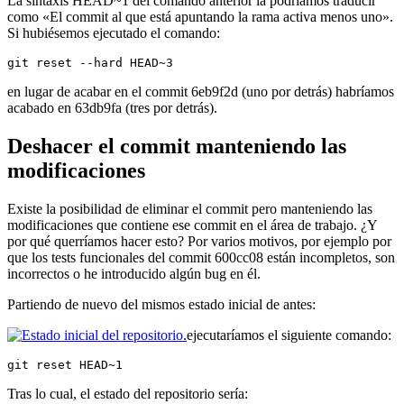
La sintaxis HEAD~1 del comando anterior la podríamos traducir
como «El commit al que está apuntando la rama activa menos uno».
Si hubiésemos ejecutado el comando:
git reset --hard HEAD~3
en lugar de acabar en el commit 6eb9f2d (uno por detrás) habríamos
acabado en 63db9fa (tres por detrás).
Deshacer el commit manteniendo las
modificaciones
Existe la posibilidad de eliminar el commit pero manteniendo las
modificaciones que contiene ese commit en el área de trabajo. ¿Y
por qué querríamos hacer esto? Por varios motivos, por ejemplo por
que los tests funcionales del commit 600cc08 están incompletos, son
incorrectos o he introducido algún bug en él.
Partiendo de nuevo del mismos estado inicial de antes:
ejecutaríamos el siguiente comando:
git reset HEAD~1
Tras lo cual, el estado del repositorio sería: