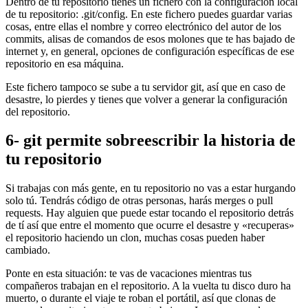
Dentro de tu repositorio tienes un fichero con la configuración local
de tu repositorio: .git/config. En este fichero puedes guardar varias
cosas, entre ellas el nombre y correo electrónico del autor de los
commits, alisas de comandos de esos molones que te has bajado de
internet y, en general, opciones de configuración específicas de ese
repositorio en esa máquina.
Este fichero tampoco se sube a tu servidor git, así que en caso de
desastre, lo pierdes y tienes que volver a generar la configuración
del repositorio.
6- git permite sobreescribir la historia de
tu repositorio
Si trabajas con más gente, en tu repositorio no vas a estar hurgando
solo tú. Tendrás código de otras personas, harás merges o pull
requests. Hay alguien que puede estar tocando el repositorio detrás
de tí así que entre el momento que ocurre el desastre y «recuperas»
el repositorio haciendo un clon, muchas cosas pueden haber
cambiado.
Ponte en esta situación: te vas de vacaciones mientras tus
compañeros trabajan en el repositorio. A la vuelta tu disco duro ha
muerto, o durante el viaje te roban el portátil, así que clonas de