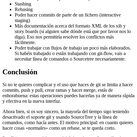
Stashing
Rebasing
Poder hacer commits de parte de un fichero (interactive
staging)
Más documentación acerca del formato XML de los xib y
story boards (si alguien sabe dónde está que por favor nos lo
diga). Eso nos permitiría resolver los conflictos más
fácilmente.
Poder trabajar con flujos de trabajo un poco más elaborados.
Si habéis trabajado o estáis trabajando con git-flow, vais a
necesitar línea de comandos o Sourcetree necesariamente.
Conclusión
Si no te quieres complicar y el uso que haces de git se limita a hacer
commits, push y pull, crear ramas y hacer merge, estás de
enhorabuena: estas operaciones puedes hacerlas ya de manera rápida
y efectiva en la nueva interfaz.
Ahora bien, si os soy sincero, la mayoría del tiempo sigo teniendo
desactivado el soporte git y usando SourceTree y la línea de
comandos, como hacía antes. El motivo principal: en cuanto quieres
hacer cosas «normales» como un rebase, se te queda corto.