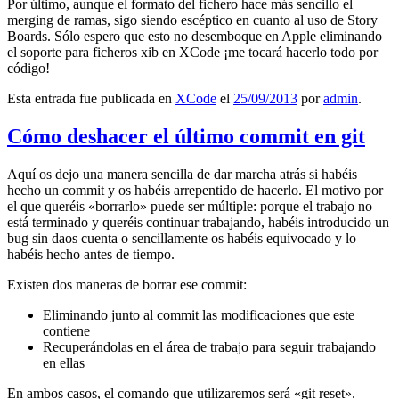
Por último, aunque el formato del fichero hace más sencillo el
merging de ramas, sigo siendo escéptico en cuanto al uso de Story
Boards. Sólo espero que esto no desemboque en Apple eliminando
el soporte para ficheros xib en XCode ¡me tocará hacerlo todo por
código!
Esta entrada fue publicada en
XCode
el
25/09/2013
por
admin
.
Cómo deshacer el último commit en git
Aquí os dejo una manera sencilla de dar marcha atrás si habéis
hecho un commit y os habéis arrepentido de hacerlo. El motivo por
el que queréis «borrarlo» puede ser múltiple: porque el trabajo no
está terminado y queréis continuar trabajando, habéis introducido un
bug sin daos cuenta o sencillamente os habéis equivocado y lo
habéis hecho antes de tiempo.
Existen dos maneras de borrar ese commit:
Eliminando junto al commit las modificaciones que este
contiene
Recuperándolas en el área de trabajo para seguir trabajando
en ellas
En ambos casos, el comando que utilizaremos será «git reset».