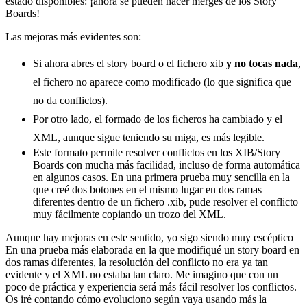
estado disponibles: ¡ahora se pueden hacer merges de los Story
Boards!
Las mejoras más evidentes son:
Si ahora abres el story board o el fichero xib
y no tocas nada
,
el fichero no aparece como modificado (lo que significa que
no da conflictos).
Por otro lado, el formado de los ficheros ha cambiado y el
XML, aunque sigue teniendo su miga, es más legible.
Este formato permite resolver conflictos en los XIB/Story
Boards con mucha más facilidad, incluso de forma automática
en algunos casos. En una primera prueba muy sencilla en la
que creé dos botones en el mismo lugar en dos ramas
diferentes dentro de un fichero .xib, pude resolver el conflicto
muy fácilmente copiando un trozo del XML.
Aunque hay mejoras en este sentido, yo sigo siendo muy escéptico
En una prueba más elaborada en la que modifiqué un story board en
dos ramas diferentes, la resolución del conflicto no era ya tan
evidente y el XML no estaba tan claro. Me imagino que con un
poco de práctica y experiencia será más fácil resolver los conflictos.
Os iré contando cómo evoluciono según vaya usando más la