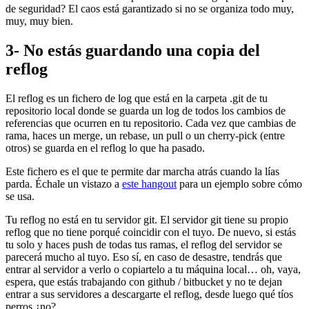
de seguridad? El caos está garantizado si no se organiza todo muy,
muy, muy bien.
3- No estás guardando una copia del
reflog
El reflog es un fichero de log que está en la carpeta .git de tu
repositorio local donde se guarda un log de todos los cambios de
referencias que ocurren en tu repositorio. Cada vez que cambias de
rama, haces un merge, un rebase, un pull o un cherry-pick (entre
otros) se guarda en el reflog lo que ha pasado.
Este fichero es el que te permite dar marcha atrás cuando la lías
parda. Échale un vistazo a
este hangout
para un ejemplo sobre cómo
se usa.
Tu reflog no está en tu servidor git. El servidor git tiene su propio
reflog que no tiene porqué coincidir con el tuyo. De nuevo, si estás
tu solo y haces push de todas tus ramas, el reflog del servidor se
parecerá mucho al tuyo. Eso sí, en caso de desastre, tendrás que
entrar al servidor a verlo o copiartelo a tu máquina local… oh, vaya,
espera, que estás trabajando con github / bitbucket y no te dejan
entrar a sus servidores a descargarte el reflog, desde luego qué tíos
perros ¿no?.