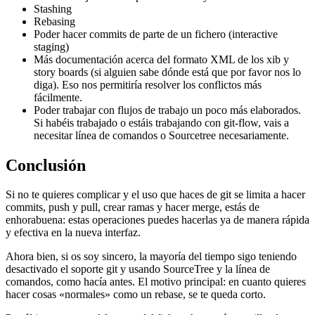
Stashing
Rebasing
Poder hacer commits de parte de un fichero (interactive
staging)
Más documentación acerca del formato XML de los xib y
story boards (si alguien sabe dónde está que por favor nos lo
diga). Eso nos permitiría resolver los conflictos más
fácilmente.
Poder trabajar con flujos de trabajo un poco más elaborados.
Si habéis trabajado o estáis trabajando con git-flow, vais a
necesitar línea de comandos o Sourcetree necesariamente.
Conclusión
Si no te quieres complicar y el uso que haces de git se limita a hacer
commits, push y pull, crear ramas y hacer merge, estás de
enhorabuena: estas operaciones puedes hacerlas ya de manera rápida
y efectiva en la nueva interfaz.
Ahora bien, si os soy sincero, la mayoría del tiempo sigo teniendo
desactivado el soporte git y usando SourceTree y la línea de
comandos, como hacía antes. El motivo principal: en cuanto quieres
hacer cosas «normales» como un rebase, se te queda corto.