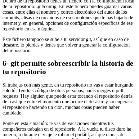
Dentro de tu repositorio tienes un fichero con la configuración local
de tu repositorio: .git/config. En este fichero puedes guardar varias
cosas, entre ellas el nombre y correo electrónico del autor de los
commits, alisas de comandos de esos molones que te has bajado de
internet y, en general, opciones de configuración específicas de ese
repositorio en esa máquina.
Este fichero tampoco se sube a tu servidor git, así que en caso de
desastre, lo pierdes y tienes que volver a generar la configuración
del repositorio.
6- git permite sobreescribir la historia de
tu repositorio
Si trabajas con más gente, en tu repositorio no vas a estar hurgando
solo tú. Tendrás código de otras personas, harás merges o pull
requests. Hay alguien que puede estar tocando el repositorio detrás
de tí así que entre el momento que ocurre el desastre y «recuperas»
el repositorio haciendo un clon, muchas cosas pueden haber
cambiado.
Ponte en esta situación: te vas de vacaciones mientras tus
compañeros trabajan en el repositorio. A la vuelta tu disco duro ha
muerto, o durante el viaje te roban el portátil, así que clonas de