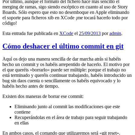
Por último, aunque el formato del fichero hace más sencillo el
merging de ramas, sigo siendo escéptico en cuanto al uso de Story
Boards. Sólo espero que esto no desemboque en Apple eliminando
el soporte para ficheros xib en XCode ¡me tocará hacerlo todo por
código!
Esta entrada fue publicada en
XCode
el
25/09/2013
por
admin
.
Cómo deshacer el último commit en git
Aquí os dejo una manera sencilla de dar marcha atrás si habéis
hecho un commit y os habéis arrepentido de hacerlo. El motivo por
el que queréis «borrarlo» puede ser múltiple: porque el trabajo no
está terminado y queréis continuar trabajando, habéis introducido un
bug sin daos cuenta o sencillamente os habéis equivocado y lo
habéis hecho antes de tiempo.
Existen dos maneras de borrar ese commit:
Eliminando junto al commit las modificaciones que este
contiene
Recuperándolas en el área de trabajo para seguir trabajando
en ellas
En ambos casos, el comando que utilizaremos será «git reset».