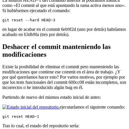
La sintaxis HEAD~1 del comando anterior la podríamos traducir
como «El commit al que está apuntando la rama activa menos uno».
Si hubiésemos ejecutado el comando:
git reset --hard HEAD~3
en lugar de acabar en el commit 6eb9f2d (uno por detrás) habríamos
acabado en 63db9fa (tres por detrás).
Deshacer el commit manteniendo las
modificaciones
Existe la posibilidad de eliminar el commit pero manteniendo las
modificaciones que contiene ese commit en el área de trabajo. ¿Y
por qué querríamos hacer esto? Por varios motivos, por ejemplo por
que los tests funcionales del commit 600cc08 están incompletos, son
incorrectos o he introducido algún bug en él.
Partiendo de nuevo del mismos estado inicial de antes:
ejecutaríamos el siguiente comando:
git reset HEAD~1
Tras lo cual, el estado del repositorio sería: