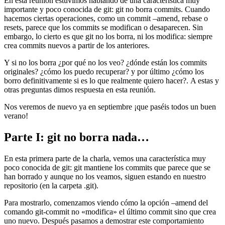
En esta reunión estuvimos hablando de una característica muy
importante y poco conocida de git: git no borra commits. Cuando
hacemos ciertas operaciones, como un commit –amend, rebase o
resets, parece que los commits se modifican o desaparecen. Sin
embargo, lo cierto es que git no los borra, ni los modifica: siempre
crea commits nuevos a partir de los anteriores.
Y si no los borra ¿por qué no los veo? ¿dónde están los commits
originales? ¿cómo los puedo recuperar? y por último ¿cómo los
borro definitivamente si es lo que realmente quiero hacer?. A estas y
otras preguntas dimos respuesta en esta reunión.
Nos veremos de nuevo ya en septiembre ¡que paséis todos un buen
verano!
Parte I: git no borra nada…
En esta primera parte de la charla, vemos una característica muy
poco conocida de git: git mantiene los commits que parece que se
han borrado y aunque no los veamos, siguen estando en nuestro
repositorio (en la carpeta .git).
Para mostrarlo, comenzamos viendo cómo la opción –amend del
comando git-commit no «modifica» el último commit sino que crea
uno nuevo. Después pasamos a demostrar este comportamiento