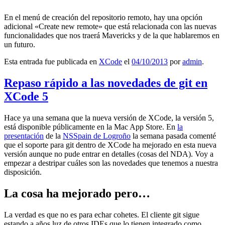
En el menú de creación del repositorio remoto, hay una opción
adicional «Create new remote» que está relacionada con las nuevas
funcionalidades que nos traerá Mavericks y de la que hablaremos en
un futuro.
Esta entrada fue publicada en
XCode
el
04/10/2013
por
admin
.
Repaso rápido a las novedades de git en
XCode 5
Hace ya una semana que la nueva versión de XCode, la versión 5,
está disponible públicamente en la Mac App Store. En
la
presentación
de la
NSSpain de Logroño
la semana pasada comenté
que el soporte para git dentro de XCode ha mejorado en esta nueva
versión aunque no pude entrar en detalles (cosas del NDA). Voy a
empezar a destripar cuáles son las novedades que tenemos a nuestra
disposición.
La cosa ha mejorado pero…
La verdad es que no es para echar cohetes. El cliente git sigue
estando a años luz de otros IDEs que lo tienen integrado como