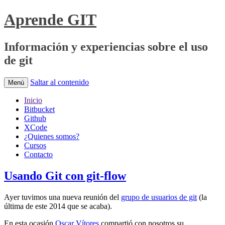
Aprende GIT
Información y experiencias sobre el uso
de git
Saltar al contenido
Menú
Inicio
Bitbucket
Github
XCode
¿Quienes somos?
Cursos
Contacto
Usando Git con git-flow
Ayer tuvimos una nueva reunión del
grupo de usuarios de git
(la
última de este 2014 que se acaba).
En esta ocasión
Oscar Vítores
compartió con nosotros su