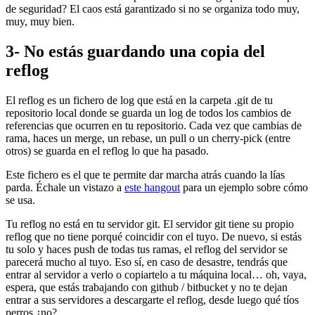
de seguridad? El caos está garantizado si no se organiza todo muy,
muy, muy bien.
3- No estás guardando una copia del
reflog
El reflog es un fichero de log que está en la carpeta .git de tu
repositorio local donde se guarda un log de todos los cambios de
referencias que ocurren en tu repositorio. Cada vez que cambias de
rama, haces un merge, un rebase, un pull o un cherry-pick (entre
otros) se guarda en el reflog lo que ha pasado.
Este fichero es el que te permite dar marcha atrás cuando la lías
parda. Échale un vistazo a
este hangout
para un ejemplo sobre cómo
se usa.
Tu reflog no está en tu servidor git. El servidor git tiene su propio
reflog que no tiene porqué coincidir con el tuyo. De nuevo, si estás
tu solo y haces push de todas tus ramas, el reflog del servidor se
parecerá mucho al tuyo. Eso sí, en caso de desastre, tendrás que
entrar al servidor a verlo o copiartelo a tu máquina local… oh, vaya,
espera, que estás trabajando con github / bitbucket y no te dejan
entrar a sus servidores a descargarte el reflog, desde luego qué tíos
perros ¿no?.