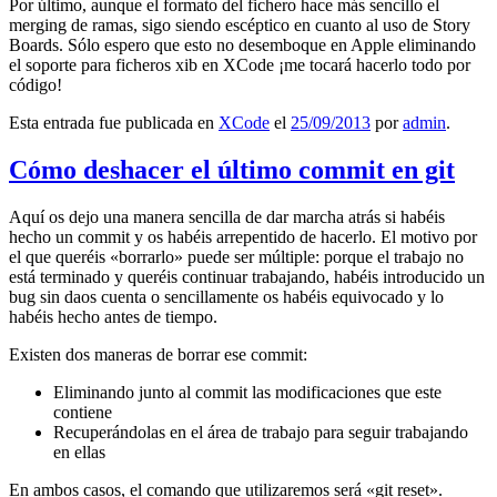
Por último, aunque el formato del fichero hace más sencillo el
merging de ramas, sigo siendo escéptico en cuanto al uso de Story
Boards. Sólo espero que esto no desemboque en Apple eliminando
el soporte para ficheros xib en XCode ¡me tocará hacerlo todo por
código!
Esta entrada fue publicada en
XCode
el
25/09/2013
por
admin
.
Cómo deshacer el último commit en git
Aquí os dejo una manera sencilla de dar marcha atrás si habéis
hecho un commit y os habéis arrepentido de hacerlo. El motivo por
el que queréis «borrarlo» puede ser múltiple: porque el trabajo no
está terminado y queréis continuar trabajando, habéis introducido un
bug sin daos cuenta o sencillamente os habéis equivocado y lo
habéis hecho antes de tiempo.
Existen dos maneras de borrar ese commit:
Eliminando junto al commit las modificaciones que este
contiene
Recuperándolas en el área de trabajo para seguir trabajando
en ellas
En ambos casos, el comando que utilizaremos será «git reset».