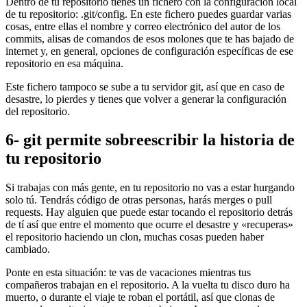
Dentro de tu repositorio tienes un fichero con la configuración local
de tu repositorio: .git/config. En este fichero puedes guardar varias
cosas, entre ellas el nombre y correo electrónico del autor de los
commits, alisas de comandos de esos molones que te has bajado de
internet y, en general, opciones de configuración específicas de ese
repositorio en esa máquina.
Este fichero tampoco se sube a tu servidor git, así que en caso de
desastre, lo pierdes y tienes que volver a generar la configuración
del repositorio.
6- git permite sobreescribir la historia de
tu repositorio
Si trabajas con más gente, en tu repositorio no vas a estar hurgando
solo tú. Tendrás código de otras personas, harás merges o pull
requests. Hay alguien que puede estar tocando el repositorio detrás
de tí así que entre el momento que ocurre el desastre y «recuperas»
el repositorio haciendo un clon, muchas cosas pueden haber
cambiado.
Ponte en esta situación: te vas de vacaciones mientras tus
compañeros trabajan en el repositorio. A la vuelta tu disco duro ha
muerto, o durante el viaje te roban el portátil, así que clonas de