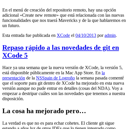
En el menú de creación del repositorio remoto, hay una opción
adicional «Create new remote» que está relacionada con las nuevas
funcionalidades que nos traerá Mavericks y de la que hablaremos en
un futuro.
Esta entrada fue publicada en
XCode
el
04/10/2013
por
admin
.
Repaso rápido a las novedades de git en
XCode 5
Hace ya una semana que la nueva versión de XCode, la versión 5,
está disponible públicamente en la Mac App Store. En
la
presentación
de la
NSSpain de Logroño
la semana pasada comenté
que el soporte para git dentro de XCode ha mejorado en esta nueva
versión aunque no pude entrar en detalles (cosas del NDA). Voy a
empezar a destripar cuáles son las novedades que tenemos a nuestra
disposición.
La cosa ha mejorado pero…
La verdad es que no es para echar cohetes. El cliente git sigue
estando a años luz de otros IDEs que lo tienen integrado como