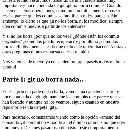
En esta reunión estuvimos hablando de una característica muy
importante y poco conocida de git: git no borra commits. Cuando
hacemos ciertas operaciones, como un commit –amend, rebase o
resets, parece que los commits se modifican o desaparecen. Sin
embargo, lo cierto es que git no los borra, ni los modifica: siempre
crea commits nuevos a partir de los anteriores.
Y si no los borra ¿por qué no los veo? ¿dónde están los commits
originales? ¿cómo los puedo recuperar? y por último ¿cómo los
borro definitivamente si es lo que realmente quiero hacer?. A estas y
otras preguntas dimos respuesta en esta reunión.
Nos veremos de nuevo ya en septiembre ¡que paséis todos un buen
verano!
Parte I: git no borra nada…
En esta primera parte de la charla, vemos una característica muy
poco conocida de git: git mantiene los commits que parece que se
han borrado y aunque no los veamos, siguen estando en nuestro
repositorio (en la carpeta .git).
Para mostrarlo, comenzamos viendo cómo la opción –amend del
comando git-commit no «modifica» el último commit sino que crea
uno nuevo. Después pasamos a demostrar este comportamiento