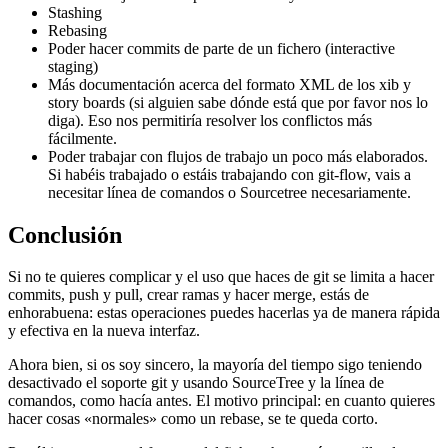
Stashing
Rebasing
Poder hacer commits de parte de un fichero (interactive
staging)
Más documentación acerca del formato XML de los xib y
story boards (si alguien sabe dónde está que por favor nos lo
diga). Eso nos permitiría resolver los conflictos más
fácilmente.
Poder trabajar con flujos de trabajo un poco más elaborados.
Si habéis trabajado o estáis trabajando con git-flow, vais a
necesitar línea de comandos o Sourcetree necesariamente.
Conclusión
Si no te quieres complicar y el uso que haces de git se limita a hacer
commits, push y pull, crear ramas y hacer merge, estás de
enhorabuena: estas operaciones puedes hacerlas ya de manera rápida
y efectiva en la nueva interfaz.
Ahora bien, si os soy sincero, la mayoría del tiempo sigo teniendo
desactivado el soporte git y usando SourceTree y la línea de
comandos, como hacía antes. El motivo principal: en cuanto quieres
hacer cosas «normales» como un rebase, se te queda corto.