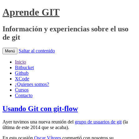
Aprende GIT
Información y experiencias sobre el uso
de git
Saltar al contenido
Menú
Inicio
Bitbucket
Github
XCode
¿Quienes somos?
Cursos
Contacto
Usando Git con git-flow
Ayer tuvimos una nueva reunión del
grupo de usuarios de git
(la
última de este 2014 que se acaba).
En esta ocasión
Oscar Vítores
compartió con nosotros su