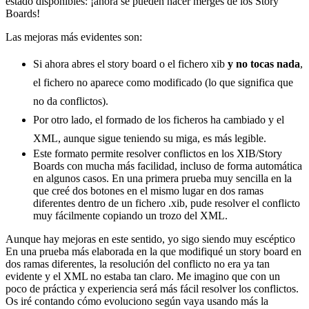
estado disponibles: ¡ahora se pueden hacer merges de los Story
Boards!
Las mejoras más evidentes son:
Si ahora abres el story board o el fichero xib
y no tocas nada
,
el fichero no aparece como modificado (lo que significa que
no da conflictos).
Por otro lado, el formado de los ficheros ha cambiado y el
XML, aunque sigue teniendo su miga, es más legible.
Este formato permite resolver conflictos en los XIB/Story
Boards con mucha más facilidad, incluso de forma automática
en algunos casos. En una primera prueba muy sencilla en la
que creé dos botones en el mismo lugar en dos ramas
diferentes dentro de un fichero .xib, pude resolver el conflicto
muy fácilmente copiando un trozo del XML.
Aunque hay mejoras en este sentido, yo sigo siendo muy escéptico
En una prueba más elaborada en la que modifiqué un story board en
dos ramas diferentes, la resolución del conflicto no era ya tan
evidente y el XML no estaba tan claro. Me imagino que con un
poco de práctica y experiencia será más fácil resolver los conflictos.
Os iré contando cómo evoluciono según vaya usando más la