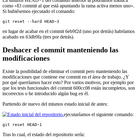
La sintaxis HEAD~1 del comando anterior la podríamos traducir
como «El commit al que está apuntando la rama activa menos uno».
Si hubiésemos ejecutado el comando:
git reset --hard HEAD~3
en lugar de acabar en el commit 6eb9f2d (uno por detrás) habríamos
acabado en 63db9fa (tres por detrás).
Deshacer el commit manteniendo las
modificaciones
Existe la posibilidad de eliminar el commit pero manteniendo las
modificaciones que contiene ese commit en el área de trabajo. ¿Y
por qué querríamos hacer esto? Por varios motivos, por ejemplo por
que los tests funcionales del commit 600cc08 están incompletos, son
incorrectos o he introducido algún bug en él.
Partiendo de nuevo del mismos estado inicial de antes:
ejecutaríamos el siguiente comando:
git reset HEAD~1
Tras lo cual, el estado del repositorio sería: