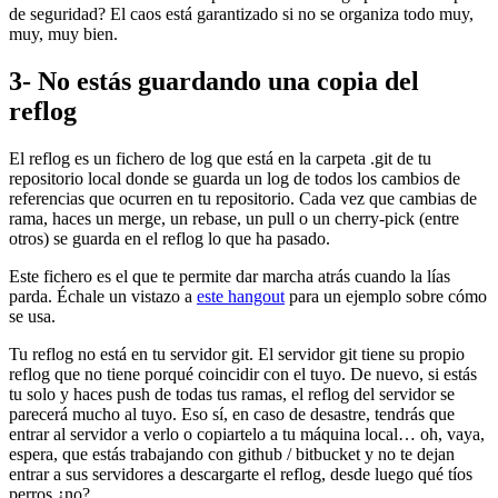
de seguridad? El caos está garantizado si no se organiza todo muy,
muy, muy bien.
3- No estás guardando una copia del
reflog
El reflog es un fichero de log que está en la carpeta .git de tu
repositorio local donde se guarda un log de todos los cambios de
referencias que ocurren en tu repositorio. Cada vez que cambias de
rama, haces un merge, un rebase, un pull o un cherry-pick (entre
otros) se guarda en el reflog lo que ha pasado.
Este fichero es el que te permite dar marcha atrás cuando la lías
parda. Échale un vistazo a
este hangout
para un ejemplo sobre cómo
se usa.
Tu reflog no está en tu servidor git. El servidor git tiene su propio
reflog que no tiene porqué coincidir con el tuyo. De nuevo, si estás
tu solo y haces push de todas tus ramas, el reflog del servidor se
parecerá mucho al tuyo. Eso sí, en caso de desastre, tendrás que
entrar al servidor a verlo o copiartelo a tu máquina local… oh, vaya,
espera, que estás trabajando con github / bitbucket y no te dejan
entrar a sus servidores a descargarte el reflog, desde luego qué tíos
perros ¿no?.