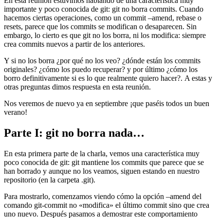
En esta reunión estuvimos hablando de una característica muy
importante y poco conocida de git: git no borra commits. Cuando
hacemos ciertas operaciones, como un commit –amend, rebase o
resets, parece que los commits se modifican o desaparecen. Sin
embargo, lo cierto es que git no los borra, ni los modifica: siempre
crea commits nuevos a partir de los anteriores.
Y si no los borra ¿por qué no los veo? ¿dónde están los commits
originales? ¿cómo los puedo recuperar? y por último ¿cómo los
borro definitivamente si es lo que realmente quiero hacer?. A estas y
otras preguntas dimos respuesta en esta reunión.
Nos veremos de nuevo ya en septiembre ¡que paséis todos un buen
verano!
Parte I: git no borra nada…
En esta primera parte de la charla, vemos una característica muy
poco conocida de git: git mantiene los commits que parece que se
han borrado y aunque no los veamos, siguen estando en nuestro
repositorio (en la carpeta .git).
Para mostrarlo, comenzamos viendo cómo la opción –amend del
comando git-commit no «modifica» el último commit sino que crea
uno nuevo. Después pasamos a demostrar este comportamiento