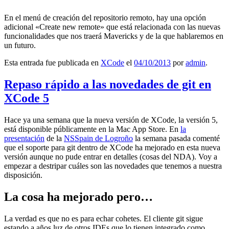
En el menú de creación del repositorio remoto, hay una opción
adicional «Create new remote» que está relacionada con las nuevas
funcionalidades que nos traerá Mavericks y de la que hablaremos en
un futuro.
Esta entrada fue publicada en
XCode
el
04/10/2013
por
admin
.
Repaso rápido a las novedades de git en
XCode 5
Hace ya una semana que la nueva versión de XCode, la versión 5,
está disponible públicamente en la Mac App Store. En
la
presentación
de la
NSSpain de Logroño
la semana pasada comenté
que el soporte para git dentro de XCode ha mejorado en esta nueva
versión aunque no pude entrar en detalles (cosas del NDA). Voy a
empezar a destripar cuáles son las novedades que tenemos a nuestra
disposición.
La cosa ha mejorado pero…
La verdad es que no es para echar cohetes. El cliente git sigue
estando a años luz de otros IDEs que lo tienen integrado como