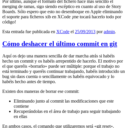
Por último, aunque el formato del fichero hace más sencillo el
merging de ramas, sigo siendo escéptico en cuanto al uso de Story
Boards. Sólo espero que esto no desemboque en Apple eliminando
el soporte para ficheros xib en XCode ¡me tocará hacerlo todo por
código!
Esta entrada fue publicada en
XCode
el
25/09/2013
por
admin
.
Cómo deshacer el último commit en git
Aquí os dejo una manera sencilla de dar marcha atrás si habéis
hecho un commit y os habéis arrepentido de hacerlo. El motivo por
el que queréis «borrarlo» puede ser múltiple: porque el trabajo no
está terminado y queréis continuar trabajando, habéis introducido un
bug sin daos cuenta o sencillamente os habéis equivocado y lo
habéis hecho antes de tiempo.
Existen dos maneras de borrar ese commit:
Eliminando junto al commit las modificaciones que este
contiene
Recuperándolas en el área de trabajo para seguir trabajando
en ellas
En ambos casos, el comando que utilizaremos será «git reset».