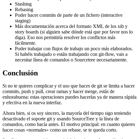
Stashing
Rebasing
Poder hacer commits de parte de un fichero (interactive
staging)
Más documentación acerca del formato XML de los xib y
story boards (si alguien sabe dónde está que por favor nos lo
diga). Eso nos permitiría resolver los conflictos más
fácilmente.
Poder trabajar con flujos de trabajo un poco más elaborados.
Si habéis trabajado o estáis trabajando con git-flow, vais a
necesitar línea de comandos o Sourcetree necesariamente.
Conclusión
Si no te quieres complicar y el uso que haces de git se limita a hacer
commits, push y pull, crear ramas y hacer merge, estás de
enhorabuena: estas operaciones puedes hacerlas ya de manera rápida
y efectiva en la nueva interfaz.
Ahora bien, si os soy sincero, la mayoría del tiempo sigo teniendo
desactivado el soporte git y usando SourceTree y la línea de
comandos, como hacía antes. El motivo principal: en cuanto quieres
hacer cosas «normales» como un rebase, se te queda corto.