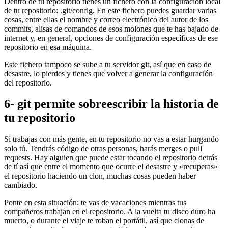
Dentro de tu repositorio tienes un fichero con la configuración local
de tu repositorio: .git/config. En este fichero puedes guardar varias
cosas, entre ellas el nombre y correo electrónico del autor de los
commits, alisas de comandos de esos molones que te has bajado de
internet y, en general, opciones de configuración específicas de ese
repositorio en esa máquina.
Este fichero tampoco se sube a tu servidor git, así que en caso de
desastre, lo pierdes y tienes que volver a generar la configuración
del repositorio.
6- git permite sobreescribir la historia de
tu repositorio
Si trabajas con más gente, en tu repositorio no vas a estar hurgando
solo tú. Tendrás código de otras personas, harás merges o pull
requests. Hay alguien que puede estar tocando el repositorio detrás
de tí así que entre el momento que ocurre el desastre y «recuperas»
el repositorio haciendo un clon, muchas cosas pueden haber
cambiado.
Ponte en esta situación: te vas de vacaciones mientras tus
compañeros trabajan en el repositorio. A la vuelta tu disco duro ha
muerto, o durante el viaje te roban el portátil, así que clonas de