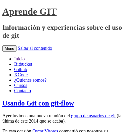
Aprende GIT
Información y experiencias sobre el uso
de git
Saltar al contenido
Menú
Inicio
Bitbucket
Github
XCode
¿Quienes somos?
Cursos
Contacto
Usando Git con git-flow
Ayer tuvimos una nueva reunión del
grupo de usuarios de git
(la
última de este 2014 que se acaba).
En esta ocasión
Oscar Vítores
compartió con nosotros su