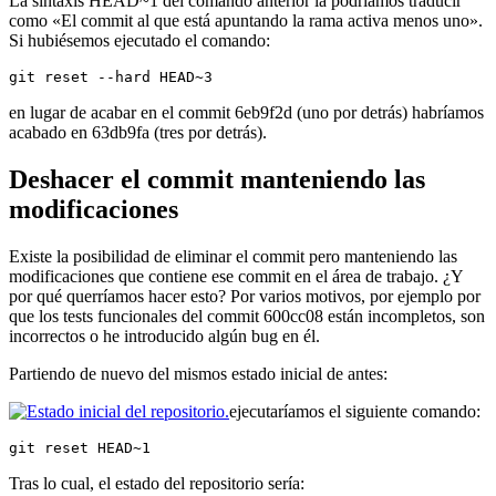
La sintaxis HEAD~1 del comando anterior la podríamos traducir
como «El commit al que está apuntando la rama activa menos uno».
Si hubiésemos ejecutado el comando:
git reset --hard HEAD~3
en lugar de acabar en el commit 6eb9f2d (uno por detrás) habríamos
acabado en 63db9fa (tres por detrás).
Deshacer el commit manteniendo las
modificaciones
Existe la posibilidad de eliminar el commit pero manteniendo las
modificaciones que contiene ese commit en el área de trabajo. ¿Y
por qué querríamos hacer esto? Por varios motivos, por ejemplo por
que los tests funcionales del commit 600cc08 están incompletos, son
incorrectos o he introducido algún bug en él.
Partiendo de nuevo del mismos estado inicial de antes:
ejecutaríamos el siguiente comando:
git reset HEAD~1
Tras lo cual, el estado del repositorio sería: