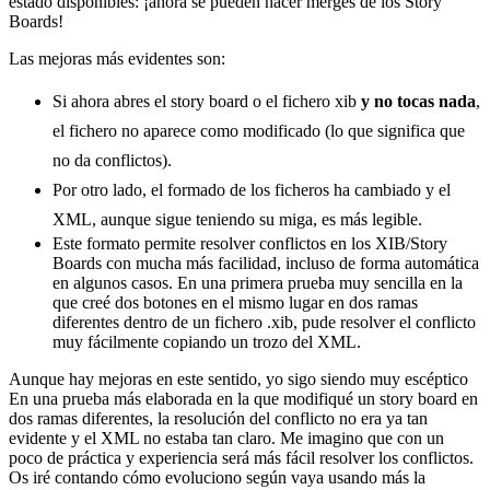
estado disponibles: ¡ahora se pueden hacer merges de los Story
Boards!
Las mejoras más evidentes son:
Si ahora abres el story board o el fichero xib
y no tocas nada
,
el fichero no aparece como modificado (lo que significa que
no da conflictos).
Por otro lado, el formado de los ficheros ha cambiado y el
XML, aunque sigue teniendo su miga, es más legible.
Este formato permite resolver conflictos en los XIB/Story
Boards con mucha más facilidad, incluso de forma automática
en algunos casos. En una primera prueba muy sencilla en la
que creé dos botones en el mismo lugar en dos ramas
diferentes dentro de un fichero .xib, pude resolver el conflicto
muy fácilmente copiando un trozo del XML.
Aunque hay mejoras en este sentido, yo sigo siendo muy escéptico
En una prueba más elaborada en la que modifiqué un story board en
dos ramas diferentes, la resolución del conflicto no era ya tan
evidente y el XML no estaba tan claro. Me imagino que con un
poco de práctica y experiencia será más fácil resolver los conflictos.
Os iré contando cómo evoluciono según vaya usando más la