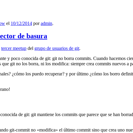
low
el
10/12/2014
por
admin
.
lector de basura
l
tercer meetup
del
grupo de usuarios de git
.
ante y poco conocida de git: git no borra commits. Cuando hacemos cie
que git no los borra, ni los modifica: siempre crea commits nuevos a par
nales? ¿cómo los puedo recuperar? y por último ¿cómo los borro definiti
erano!
 conocida de git: git mantiene los commits que parece que se han borra
ndo git-commit no «modifica» el último commit sino que crea uno nu