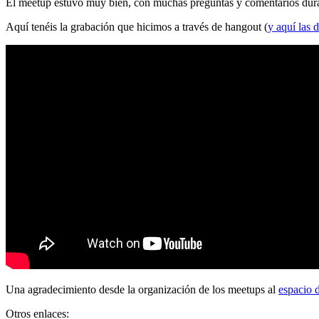
El meetup estuvo muy bien, con muchas preguntas y comentarios durante
Aquí tenéis la grabación que hicimos a través de hangout (
y aquí las d
Una agradecimiento desde la organización de los meetups al
espacio 
Otros enlaces: