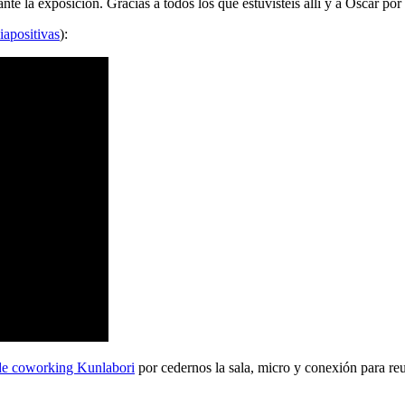
 la exposición. Gracias a todos los que estuvisteis allí y a Oscar por 
iapositivas
):
de coworking Kunlabori
por cedernos la sala, micro y conexión para reu