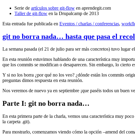
Serie de
artículos sobre git-flow
en aprendegit.com
Taller de git-flow
en la Drupalcamp de 2013
Esta entrada fue publicada en
Eventos / charlas / conferencias
,
workf
git no borra nada… hasta que pasa el reco
La semana pasada (el 21 de julio para ser más concretos) tuvo lugar e
En esta reunión estuvimos hablando de una característica muy import
que los commits se modifican o desaparecen. Sin embargo, lo cierto es 
Y si no los borra ¿por qué no los veo? ¿dónde están los commits origi
preguntas dimos respuesta en esta reunión.
Nos veremos de nuevo ya en septiembre ¡que paséis todos un buen v
Parte I: git no borra nada…
En esta primera parte de la charla, vemos una característica muy poco
la carpeta .git).
Para mostrarlo, comenzamos viendo cómo la opción –amend del coma