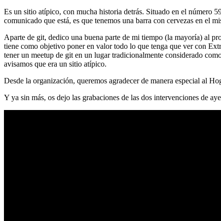
Es un sitio atípico, con mucha historia detrás. Situado en el número 5
comunicado que está, es que tenemos una barra con cervezas en el mi
Aparte de git, dedico una buena parte de mi tiempo (la mayoría) al
tiene como objetivo poner en valor todo lo que tenga que ver con Ex
tener un meetup de git en un lugar tradicionalmente considerado como 
avisamos que era un sitio atípico.
Desde la organización, queremos agradecer de manera especial al Hog
Y ya sin más, os dejo las grabaciones de las dos intervenciones de aye