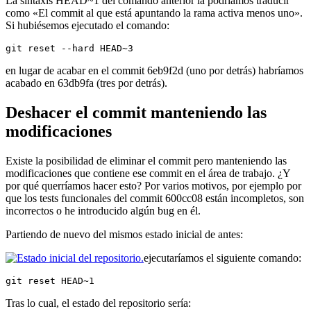
La sintaxis HEAD~1 del comando anterior la podríamos traducir
como «El commit al que está apuntando la rama activa menos uno».
Si hubiésemos ejecutado el comando:
git reset --hard HEAD~3
en lugar de acabar en el commit 6eb9f2d (uno por detrás) habríamos
acabado en 63db9fa (tres por detrás).
Deshacer el commit manteniendo las
modificaciones
Existe la posibilidad de eliminar el commit pero manteniendo las
modificaciones que contiene ese commit en el área de trabajo. ¿Y
por qué querríamos hacer esto? Por varios motivos, por ejemplo por
que los tests funcionales del commit 600cc08 están incompletos, son
incorrectos o he introducido algún bug en él.
Partiendo de nuevo del mismos estado inicial de antes:
ejecutaríamos el siguiente comando:
git reset HEAD~1
Tras lo cual, el estado del repositorio sería: