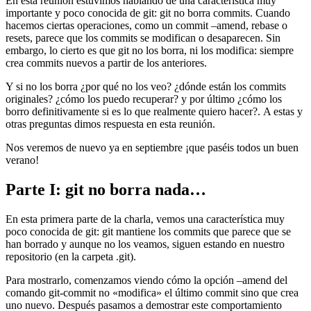
En esta reunión estuvimos hablando de una característica muy
importante y poco conocida de git: git no borra commits. Cuando
hacemos ciertas operaciones, como un commit –amend, rebase o
resets, parece que los commits se modifican o desaparecen. Sin
embargo, lo cierto es que git no los borra, ni los modifica: siempre
crea commits nuevos a partir de los anteriores.
Y si no los borra ¿por qué no los veo? ¿dónde están los commits
originales? ¿cómo los puedo recuperar? y por último ¿cómo los
borro definitivamente si es lo que realmente quiero hacer?. A estas y
otras preguntas dimos respuesta en esta reunión.
Nos veremos de nuevo ya en septiembre ¡que paséis todos un buen
verano!
Parte I: git no borra nada…
En esta primera parte de la charla, vemos una característica muy
poco conocida de git: git mantiene los commits que parece que se
han borrado y aunque no los veamos, siguen estando en nuestro
repositorio (en la carpeta .git).
Para mostrarlo, comenzamos viendo cómo la opción –amend del
comando git-commit no «modifica» el último commit sino que crea
uno nuevo. Después pasamos a demostrar este comportamiento