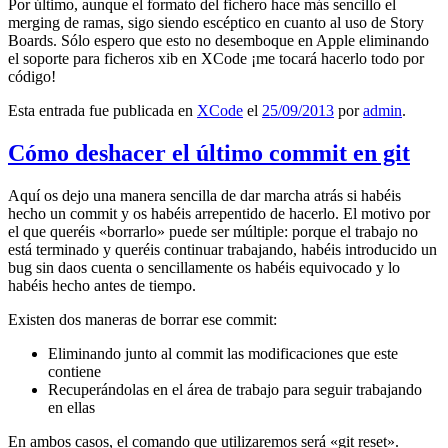
Por último, aunque el formato del fichero hace más sencillo el
merging de ramas, sigo siendo escéptico en cuanto al uso de Story
Boards. Sólo espero que esto no desemboque en Apple eliminando
el soporte para ficheros xib en XCode ¡me tocará hacerlo todo por
código!
Esta entrada fue publicada en
XCode
el
25/09/2013
por
admin
.
Cómo deshacer el último commit en git
Aquí os dejo una manera sencilla de dar marcha atrás si habéis
hecho un commit y os habéis arrepentido de hacerlo. El motivo por
el que queréis «borrarlo» puede ser múltiple: porque el trabajo no
está terminado y queréis continuar trabajando, habéis introducido un
bug sin daos cuenta o sencillamente os habéis equivocado y lo
habéis hecho antes de tiempo.
Existen dos maneras de borrar ese commit:
Eliminando junto al commit las modificaciones que este
contiene
Recuperándolas en el área de trabajo para seguir trabajando
en ellas
En ambos casos, el comando que utilizaremos será «git reset».