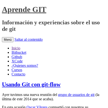
Aprende GIT
Información y experiencias sobre el uso
de git
Saltar al contenido
Menú
Inicio
Bitbucket
Github
XCode
¿Quienes somos?
Cursos
Contacto
Usando Git con git-flow
Ayer tuvimos una nueva reunión del
grupo de usuarios de git
(la
última de este 2014 que se acaba).
En esta ocasión
Oscar Vítores
compartió con nosotros su