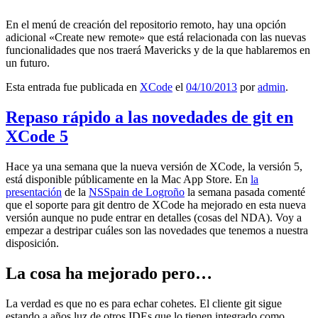
En el menú de creación del repositorio remoto, hay una opción
adicional «Create new remote» que está relacionada con las nuevas
funcionalidades que nos traerá Mavericks y de la que hablaremos en
un futuro.
Esta entrada fue publicada en
XCode
el
04/10/2013
por
admin
.
Repaso rápido a las novedades de git en
XCode 5
Hace ya una semana que la nueva versión de XCode, la versión 5,
está disponible públicamente en la Mac App Store. En
la
presentación
de la
NSSpain de Logroño
la semana pasada comenté
que el soporte para git dentro de XCode ha mejorado en esta nueva
versión aunque no pude entrar en detalles (cosas del NDA). Voy a
empezar a destripar cuáles son las novedades que tenemos a nuestra
disposición.
La cosa ha mejorado pero…
La verdad es que no es para echar cohetes. El cliente git sigue
estando a años luz de otros IDEs que lo tienen integrado como