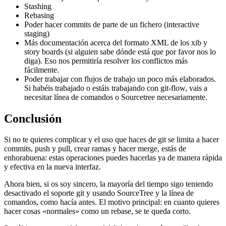
Stashing
Rebasing
Poder hacer commits de parte de un fichero (interactive
staging)
Más documentación acerca del formato XML de los xib y
story boards (si alguien sabe dónde está que por favor nos lo
diga). Eso nos permitiría resolver los conflictos más
fácilmente.
Poder trabajar con flujos de trabajo un poco más elaborados.
Si habéis trabajado o estáis trabajando con git-flow, vais a
necesitar línea de comandos o Sourcetree necesariamente.
Conclusión
Si no te quieres complicar y el uso que haces de git se limita a hacer
commits, push y pull, crear ramas y hacer merge, estás de
enhorabuena: estas operaciones puedes hacerlas ya de manera rápida
y efectiva en la nueva interfaz.
Ahora bien, si os soy sincero, la mayoría del tiempo sigo teniendo
desactivado el soporte git y usando SourceTree y la línea de
comandos, como hacía antes. El motivo principal: en cuanto quieres
hacer cosas «normales» como un rebase, se te queda corto.