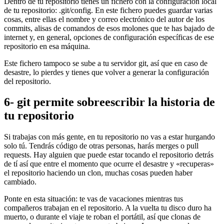
Dentro de tu repositorio tienes un fichero con la configuración local
de tu repositorio: .git/config. En este fichero puedes guardar varias
cosas, entre ellas el nombre y correo electrónico del autor de los
commits, alisas de comandos de esos molones que te has bajado de
internet y, en general, opciones de configuración específicas de ese
repositorio en esa máquina.
Este fichero tampoco se sube a tu servidor git, así que en caso de
desastre, lo pierdes y tienes que volver a generar la configuración
del repositorio.
6- git permite sobreescribir la historia de
tu repositorio
Si trabajas con más gente, en tu repositorio no vas a estar hurgando
solo tú. Tendrás código de otras personas, harás merges o pull
requests. Hay alguien que puede estar tocando el repositorio detrás
de tí así que entre el momento que ocurre el desastre y «recuperas»
el repositorio haciendo un clon, muchas cosas pueden haber
cambiado.
Ponte en esta situación: te vas de vacaciones mientras tus
compañeros trabajan en el repositorio. A la vuelta tu disco duro ha
muerto, o durante el viaje te roban el portátil, así que clonas de