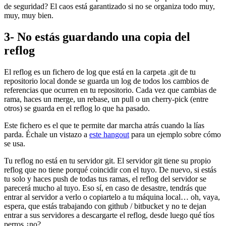
de seguridad? El caos está garantizado si no se organiza todo muy,
muy, muy bien.
3- No estás guardando una copia del
reflog
El reflog es un fichero de log que está en la carpeta .git de tu
repositorio local donde se guarda un log de todos los cambios de
referencias que ocurren en tu repositorio. Cada vez que cambias de
rama, haces un merge, un rebase, un pull o un cherry-pick (entre
otros) se guarda en el reflog lo que ha pasado.
Este fichero es el que te permite dar marcha atrás cuando la lías
parda. Échale un vistazo a
este hangout
para un ejemplo sobre cómo
se usa.
Tu reflog no está en tu servidor git. El servidor git tiene su propio
reflog que no tiene porqué coincidir con el tuyo. De nuevo, si estás
tu solo y haces push de todas tus ramas, el reflog del servidor se
parecerá mucho al tuyo. Eso sí, en caso de desastre, tendrás que
entrar al servidor a verlo o copiartelo a tu máquina local… oh, vaya,
espera, que estás trabajando con github / bitbucket y no te dejan
entrar a sus servidores a descargarte el reflog, desde luego qué tíos
perros ¿no?.