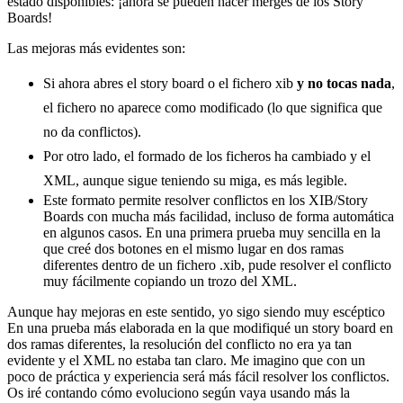
estado disponibles: ¡ahora se pueden hacer merges de los Story
Boards!
Las mejoras más evidentes son:
Si ahora abres el story board o el fichero xib
y no tocas nada
,
el fichero no aparece como modificado (lo que significa que
no da conflictos).
Por otro lado, el formado de los ficheros ha cambiado y el
XML, aunque sigue teniendo su miga, es más legible.
Este formato permite resolver conflictos en los XIB/Story
Boards con mucha más facilidad, incluso de forma automática
en algunos casos. En una primera prueba muy sencilla en la
que creé dos botones en el mismo lugar en dos ramas
diferentes dentro de un fichero .xib, pude resolver el conflicto
muy fácilmente copiando un trozo del XML.
Aunque hay mejoras en este sentido, yo sigo siendo muy escéptico
En una prueba más elaborada en la que modifiqué un story board en
dos ramas diferentes, la resolución del conflicto no era ya tan
evidente y el XML no estaba tan claro. Me imagino que con un
poco de práctica y experiencia será más fácil resolver los conflictos.
Os iré contando cómo evoluciono según vaya usando más la