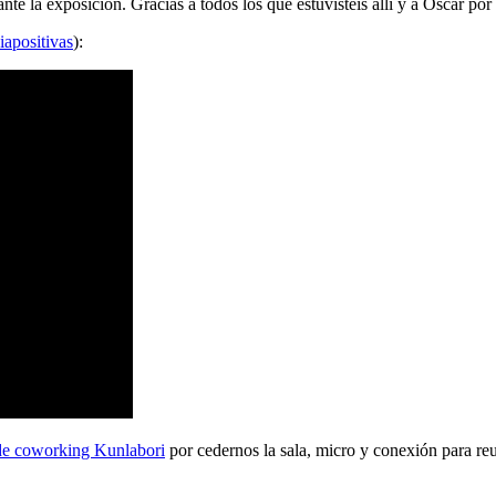
 la exposición. Gracias a todos los que estuvisteis allí y a Oscar por 
iapositivas
):
de coworking Kunlabori
por cedernos la sala, micro y conexión para reu