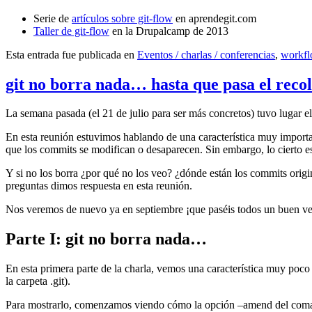
Serie de
artículos sobre git-flow
en aprendegit.com
Taller de git-flow
en la Drupalcamp de 2013
Esta entrada fue publicada en
Eventos / charlas / conferencias
,
workf
git no borra nada… hasta que pasa el reco
La semana pasada (el 21 de julio para ser más concretos) tuvo lugar e
En esta reunión estuvimos hablando de una característica muy import
que los commits se modifican o desaparecen. Sin embargo, lo cierto es 
Y si no los borra ¿por qué no los veo? ¿dónde están los commits origi
preguntas dimos respuesta en esta reunión.
Nos veremos de nuevo ya en septiembre ¡que paséis todos un buen v
Parte I: git no borra nada…
En esta primera parte de la charla, vemos una característica muy poco
la carpeta .git).
Para mostrarlo, comenzamos viendo cómo la opción –amend del coma