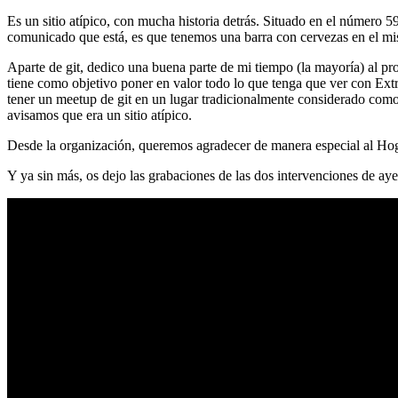
Es un sitio atípico, con mucha historia detrás. Situado en el número 5
comunicado que está, es que tenemos una barra con cervezas en el mi
Aparte de git, dedico una buena parte de mi tiempo (la mayoría) al
tiene como objetivo poner en valor todo lo que tenga que ver con Ex
tener un meetup de git en un lugar tradicionalmente considerado como 
avisamos que era un sitio atípico.
Desde la organización, queremos agradecer de manera especial al Hog
Y ya sin más, os dejo las grabaciones de las dos intervenciones de aye