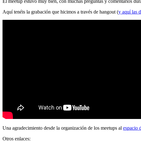
El meetup estuvo muy bien, con muchas preguntas y comentarios durante
Aquí tenéis la grabación que hicimos a través de hangout (
y aquí las d
Una agradecimiento desde la organización de los meetups al
espacio 
Otros enlaces: