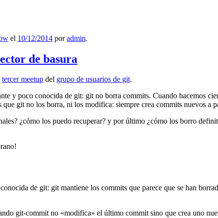
low
el
10/12/2014
por
admin
.
lector de basura
l
tercer meetup
del
grupo de usuarios de git
.
ante y poco conocida de git: git no borra commits. Cuando hacemos cie
que git no los borra, ni los modifica: siempre crea commits nuevos a par
nales? ¿cómo los puedo recuperar? y por último ¿cómo los borro definiti
erano!
 conocida de git: git mantiene los commits que parece que se han borra
ndo git-commit no «modifica» el último commit sino que crea uno nu