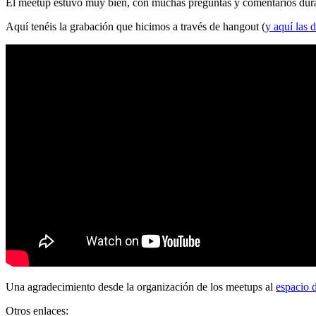
El meetup estuvo muy bien, con muchas preguntas y comentarios durante
Aquí tenéis la grabación que hicimos a través de hangout (
y aquí las d
Una agradecimiento desde la organización de los meetups al
espacio 
Otros enlaces: