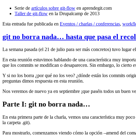
Serie de
artículos sobre git-flow
en aprendegit.com
Taller de git-flow
en la Drupalcamp de 2013
Esta entrada fue publicada en
Eventos / charlas / conferencias
,
workf
git no borra nada… hasta que pasa el reco
La semana pasada (el 21 de julio para ser más concretos) tuvo lugar e
En esta reunión estuvimos hablando de una característica muy import
que los commits se modifican o desaparecen. Sin embargo, lo cierto es 
Y si no los borra ¿por qué no los veo? ¿dónde están los commits origi
preguntas dimos respuesta en esta reunión.
Nos veremos de nuevo ya en septiembre ¡que paséis todos un buen v
Parte I: git no borra nada…
En esta primera parte de la charla, vemos una característica muy poco
la carpeta .git).
Para mostrarlo, comenzamos viendo cómo la opción –amend del coma