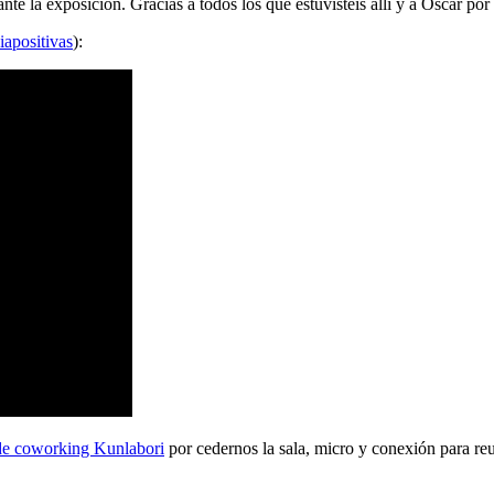
 la exposición. Gracias a todos los que estuvisteis allí y a Oscar por 
iapositivas
):
de coworking Kunlabori
por cedernos la sala, micro y conexión para reu