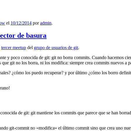
low
el
10/12/2014
por
admin
.
lector de basura
l
tercer meetup
del
grupo de usuarios de git
.
ante y poco conocida de git: git no borra commits. Cuando hacemos cie
que git no los borra, ni los modifica: siempre crea commits nuevos a par
nales? ¿cómo los puedo recuperar? y por último ¿cómo los borro definiti
erano!
 conocida de git: git mantiene los commits que parece que se han borra
ndo git-commit no «modifica» el último commit sino que crea uno nu