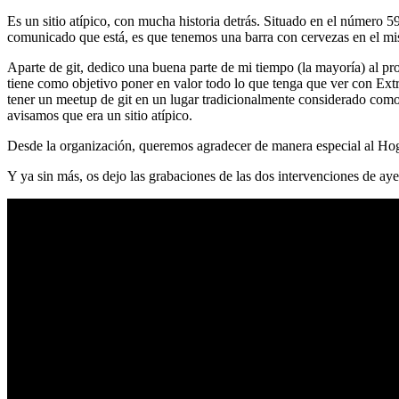
Es un sitio atípico, con mucha historia detrás. Situado en el número 5
comunicado que está, es que tenemos una barra con cervezas en el mi
Aparte de git, dedico una buena parte de mi tiempo (la mayoría) al
tiene como objetivo poner en valor todo lo que tenga que ver con Ex
tener un meetup de git en un lugar tradicionalmente considerado como 
avisamos que era un sitio atípico.
Desde la organización, queremos agradecer de manera especial al Hog
Y ya sin más, os dejo las grabaciones de las dos intervenciones de aye