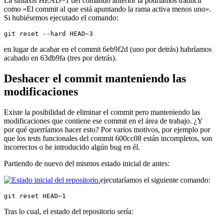
La sintaxis HEAD~1 del comando anterior la podríamos traducir
como «El commit al que está apuntando la rama activa menos uno».
Si hubiésemos ejecutado el comando:
git reset --hard HEAD~3
en lugar de acabar en el commit 6eb9f2d (uno por detrás) habríamos
acabado en 63db9fa (tres por detrás).
Deshacer el commit manteniendo las
modificaciones
Existe la posibilidad de eliminar el commit pero manteniendo las
modificaciones que contiene ese commit en el área de trabajo. ¿Y
por qué querríamos hacer esto? Por varios motivos, por ejemplo por
que los tests funcionales del commit 600cc08 están incompletos, son
incorrectos o he introducido algún bug en él.
Partiendo de nuevo del mismos estado inicial de antes:
ejecutaríamos el siguiente comando:
git reset HEAD~1
Tras lo cual, el estado del repositorio sería: