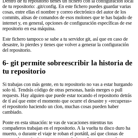
Dentro de tu repositorio tienes un fichero con la configuración local
de tu repositorio: .git/config. En este fichero puedes guardar varias
cosas, entre ellas el nombre y correo electrónico del autor de los
commits, alisas de comandos de esos molones que te has bajado de
internet y, en general, opciones de configuración específicas de ese
repositorio en esa máquina.
Este fichero tampoco se sube a tu servidor git, así que en caso de
desastre, lo pierdes y tienes que volver a generar la configuración
del repositorio.
6- git permite sobreescribir la historia de
tu repositorio
Si trabajas con más gente, en tu repositorio no vas a estar hurgando
solo tú. Tendrás código de otras personas, harás merges o pull
requests. Hay alguien que puede estar tocando el repositorio detrás
de tí así que entre el momento que ocurre el desastre y «recuperas»
el repositorio haciendo un clon, muchas cosas pueden haber
cambiado.
Ponte en esta situación: te vas de vacaciones mientras tus
compañeros trabajan en el repositorio. A la vuelta tu disco duro ha
muerto, o durante el viaje te roban el portátil, así que clonas de