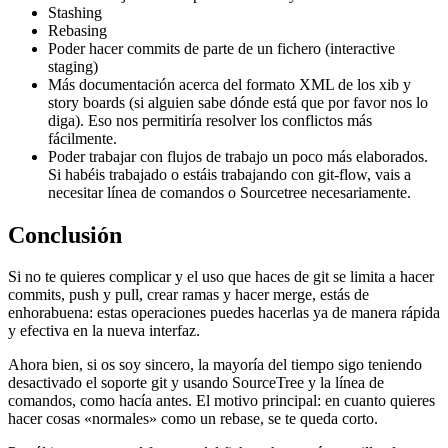
Stashing
Rebasing
Poder hacer commits de parte de un fichero (interactive
staging)
Más documentación acerca del formato XML de los xib y
story boards (si alguien sabe dónde está que por favor nos lo
diga). Eso nos permitiría resolver los conflictos más
fácilmente.
Poder trabajar con flujos de trabajo un poco más elaborados.
Si habéis trabajado o estáis trabajando con git-flow, vais a
necesitar línea de comandos o Sourcetree necesariamente.
Conclusión
Si no te quieres complicar y el uso que haces de git se limita a hacer
commits, push y pull, crear ramas y hacer merge, estás de
enhorabuena: estas operaciones puedes hacerlas ya de manera rápida
y efectiva en la nueva interfaz.
Ahora bien, si os soy sincero, la mayoría del tiempo sigo teniendo
desactivado el soporte git y usando SourceTree y la línea de
comandos, como hacía antes. El motivo principal: en cuanto quieres
hacer cosas «normales» como un rebase, se te queda corto.