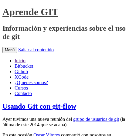
Aprende GIT
Información y experiencias sobre el uso
de git
Saltar al contenido
Menú
Inicio
Bitbucket
Github
XCode
¿Quienes somos?
Cursos
Contacto
Usando Git con git-flow
Ayer tuvimos una nueva reunión del
grupo de usuarios de git
(la
última de este 2014 que se acaba).
En esta ocasión
Oscar Vítores
compartió con nosotros su