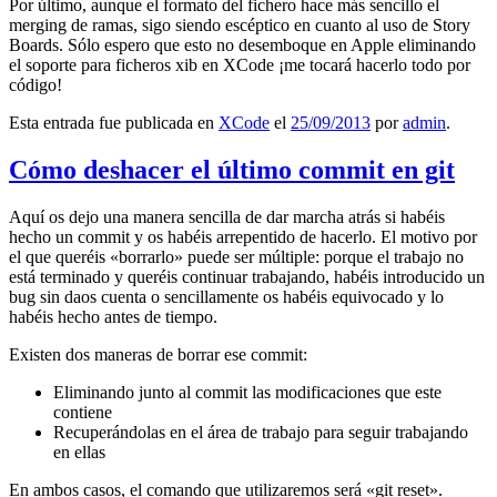
Por último, aunque el formato del fichero hace más sencillo el
merging de ramas, sigo siendo escéptico en cuanto al uso de Story
Boards. Sólo espero que esto no desemboque en Apple eliminando
el soporte para ficheros xib en XCode ¡me tocará hacerlo todo por
código!
Esta entrada fue publicada en
XCode
el
25/09/2013
por
admin
.
Cómo deshacer el último commit en git
Aquí os dejo una manera sencilla de dar marcha atrás si habéis
hecho un commit y os habéis arrepentido de hacerlo. El motivo por
el que queréis «borrarlo» puede ser múltiple: porque el trabajo no
está terminado y queréis continuar trabajando, habéis introducido un
bug sin daos cuenta o sencillamente os habéis equivocado y lo
habéis hecho antes de tiempo.
Existen dos maneras de borrar ese commit:
Eliminando junto al commit las modificaciones que este
contiene
Recuperándolas en el área de trabajo para seguir trabajando
en ellas
En ambos casos, el comando que utilizaremos será «git reset».