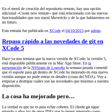
En el menú de creación del repositorio remoto, hay una opción
adicional «Create new remote» que está relacionada con las nuevas
funcionalidades que nos traerá Mavericks y de la que hablaremos en
un futuro.
Esta entrada fue publicada en
XCode
el
04/10/2013
por
admin
.
Repaso rápido a las novedades de git en
XCode 5
Hace ya una semana que la nueva versión de XCode, la versión 5,
está disponible públicamente en la Mac App Store. En
la
presentación
de la
NSSpain de Logroño
la semana pasada comenté
que el soporte para git dentro de XCode ha mejorado en esta nueva
versión aunque no pude entrar en detalles (cosas del NDA). Voy a
empezar a destripar cuáles son las novedades que tenemos a nuestra
disposición.
La cosa ha mejorado pero…
La verdad es que no es para echar cohetes. El cliente git sigue
estando a años luz de otros IDEs que lo tienen integrado como