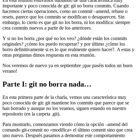
En esta reunión estuvimos hablando de una característica muy
importante y poco conocida de git: git no borra commits. Cuando
hacemos ciertas operaciones, como un commit –amend, rebase o
resets, parece que los commits se modifican o desaparecen. Sin
embargo, lo cierto es que git no los borra, ni los modifica: siempre
crea commits nuevos a partir de los anteriores.
Y si no los borra ¿por qué no los veo? ¿dónde están los commits
originales? ¿cómo los puedo recuperar? y por último ¿cómo los
borro definitivamente si es lo que realmente quiero hacer?. A estas y
otras preguntas dimos respuesta en esta reunión.
Nos veremos de nuevo ya en septiembre ¡que paséis todos un buen
verano!
Parte I: git no borra nada…
En esta primera parte de la charla, vemos una característica muy
poco conocida de git: git mantiene los commits que parece que se
han borrado y aunque no los veamos, siguen estando en nuestro
repositorio (en la carpeta .git).
Para mostrarlo, comenzamos viendo cómo la opción –amend del
comando git-commit no «modifica» el último commit sino que crea
uno nuevo. Después pasamos a demostrar este comportamiento