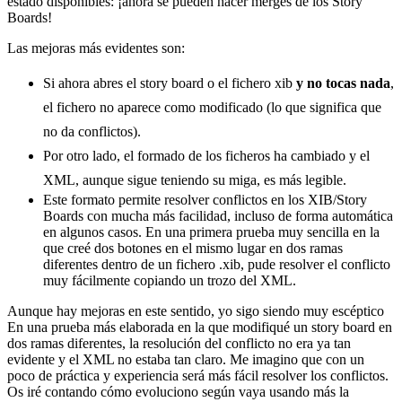
estado disponibles: ¡ahora se pueden hacer merges de los Story
Boards!
Las mejoras más evidentes son:
Si ahora abres el story board o el fichero xib
y no tocas nada
,
el fichero no aparece como modificado (lo que significa que
no da conflictos).
Por otro lado, el formado de los ficheros ha cambiado y el
XML, aunque sigue teniendo su miga, es más legible.
Este formato permite resolver conflictos en los XIB/Story
Boards con mucha más facilidad, incluso de forma automática
en algunos casos. En una primera prueba muy sencilla en la
que creé dos botones en el mismo lugar en dos ramas
diferentes dentro de un fichero .xib, pude resolver el conflicto
muy fácilmente copiando un trozo del XML.
Aunque hay mejoras en este sentido, yo sigo siendo muy escéptico
En una prueba más elaborada en la que modifiqué un story board en
dos ramas diferentes, la resolución del conflicto no era ya tan
evidente y el XML no estaba tan claro. Me imagino que con un
poco de práctica y experiencia será más fácil resolver los conflictos.
Os iré contando cómo evoluciono según vaya usando más la