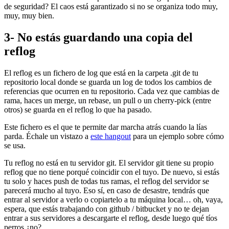
de seguridad? El caos está garantizado si no se organiza todo muy,
muy, muy bien.
3- No estás guardando una copia del
reflog
El reflog es un fichero de log que está en la carpeta .git de tu
repositorio local donde se guarda un log de todos los cambios de
referencias que ocurren en tu repositorio. Cada vez que cambias de
rama, haces un merge, un rebase, un pull o un cherry-pick (entre
otros) se guarda en el reflog lo que ha pasado.
Este fichero es el que te permite dar marcha atrás cuando la lías
parda. Échale un vistazo a
este hangout
para un ejemplo sobre cómo
se usa.
Tu reflog no está en tu servidor git. El servidor git tiene su propio
reflog que no tiene porqué coincidir con el tuyo. De nuevo, si estás
tu solo y haces push de todas tus ramas, el reflog del servidor se
parecerá mucho al tuyo. Eso sí, en caso de desastre, tendrás que
entrar al servidor a verlo o copiartelo a tu máquina local… oh, vaya,
espera, que estás trabajando con github / bitbucket y no te dejan
entrar a sus servidores a descargarte el reflog, desde luego qué tíos
perros ¿no?.